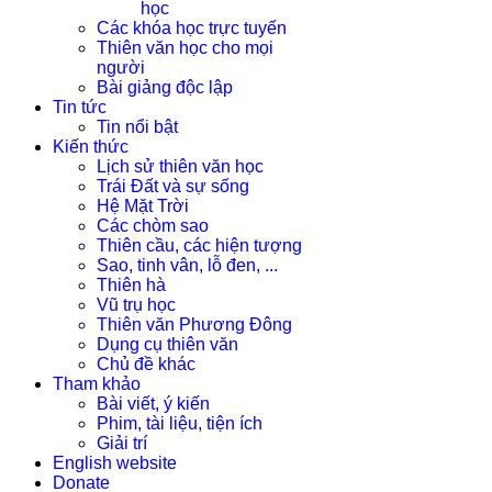
học
Các khóa học trực tuyến
Thiên văn học cho mọi
người
Bài giảng độc lập
Tin tức
Tin nổi bật
Kiến thức
Lịch sử thiên văn học
Trái Đất và sự sống
Hệ Mặt Trời
Các chòm sao
Thiên cầu, các hiện tượng
Sao, tinh vân, lỗ đen, ...
Thiên hà
Vũ trụ học
Thiên văn Phương Đông
Dụng cụ thiên văn
Chủ đề khác
Tham khảo
Bài viết, ý kiến
Phim, tài liệu, tiện ích
Giải trí
English website
Donate