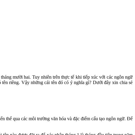
. tháng mười hai. Tuy nhiên trên thực tế khi tiếp xúc với các ngôn ngữ
ó tên riêng. Vậy những cái tên đó có ý nghĩa gì? Dưới đây xin chia sẻ
iến thể qua các môi trường văn hóa và đặc điểm cấu tạo ngôn ngữ. Để
i tên này được đặt ra để xác nhận tháng 1 là tháng đầu tiên trong năm