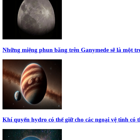
Những miệng phun băng trên Ganymede sẽ là một tr
Khí quyển hydro có thể giữ cho các ngoại vệ tinh có