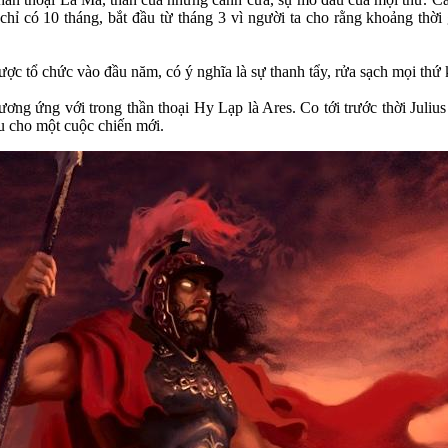
 chỉ có 10 tháng, bắt đầu từ tháng 3 vì người ta cho rằng khoảng thời
ược tổ chức vào đầu năm, có ý nghĩa là sự thanh tẩy, rửa sạch mọi thứ 
tương ứng với trong thần thoại Hy Lạp là Ares. Co tới trước thời Juli
u cho một cuộc chiến mới.