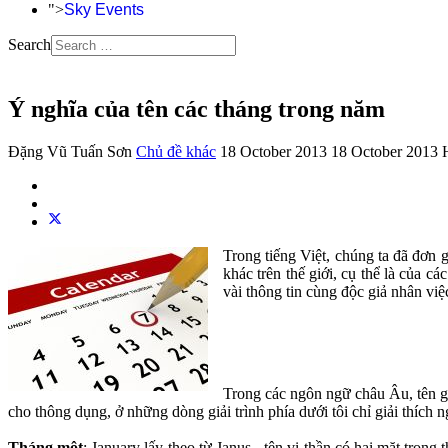
">
Sky Events
Search
Ý nghĩa của tên các tháng trong năm
Đặng Vũ Tuấn Sơn
Chủ đề khác
18 October 2013
18 October 2013
Trong tiếng Việt, chúng ta đã đơn g
khác trên thế giới, cụ thể là của 
vài thông tin cùng độc giả nhân việ
Trong các ngôn ngữ châu Âu, tên gọ
cho thông dụng, ở những dòng giải trình phía dưới tôi chỉ giải thích n
Tháng một
: January lấy theo từ Janus - tên vị thần có hai mặt tron