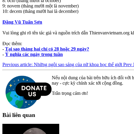
8: octo (tháng mười là october)
9: novem (tháng mười một là november)
10: decem (tháng mười hai là december)
Đặng Vũ Tuấn Sơn
Vui lòng ghi rõ tên tác giả và nguồn trích dẫn Thienvanvietnam.org kh
Đọc thêm:
-
Tại sao tháng hai chỉ có 28 hoặc 29 ngày?
-
Ý nghĩa các ngày trong tuần
Previous article: Những ngôi sao sáng của nữ khoa học thế giới
Prev
Nếu nội dung của bài trên hữu ích đối với b
nay - cực kỳ chính xác tới cộng đồng.
Trân trọng cám ơn!
Bài liên quan