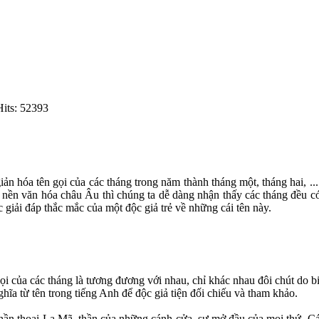
Hits: 52393
iản hóa tên gọi của các tháng trong năm thành tháng một, tháng hai, ..
các nền văn hóa châu Âu thì chúng ta dễ dàng nhận thấy các tháng đều c
c giải đáp thắc mắc của một độc giả trẻ về những cái tên này.
i của các tháng là tương đương với nhau, chỉ khác nhau đôi chút do b
ghĩa từ tên trong tiếng Anh để độc giả tiện đối chiếu và tham khảo.
g thần thoại La Mã, thần của những cánh cửa, sự mở đầu của mọi thứ. Cá