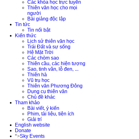
Các khóa học trực tuyến
Thiên văn học cho mọi
người
Bài giảng độc lập
Tin tức
Tin nổi bật
Kiến thức
Lịch sử thiên văn học
Trái Đất và sự sống
Hệ Mặt Trời
Các chòm sao
Thiên cầu, các hiện tượng
Sao, tinh vân, lỗ đen, ...
Thiên hà
Vũ trụ học
Thiên văn Phương Đông
Dụng cụ thiên văn
Chủ đề khác
Tham khảo
Bài viết, ý kiến
Phim, tài liệu, tiện ích
Giải trí
English website
Donate
">
Sky Events