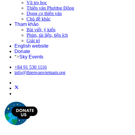
Vũ trụ học
Thiên văn Phương Đông
Dụng cụ thiên văn
Chủ đề khác
Tham khảo
Bài viết, ý kiến
Phim, tài liệu, tiện ích
Giải trí
English website
Donate
">
Sky Events
+84 91 530 1116
info@thienvanvietnam.org