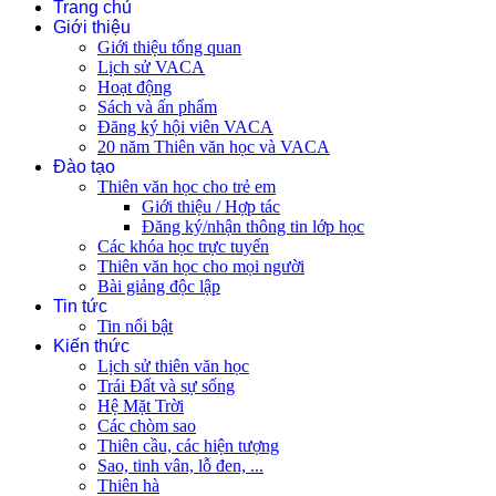
Trang chủ
Giới thiệu
Giới thiệu tổng quan
Lịch sử VACA
Hoạt động
Sách và ấn phẩm
Đăng ký hội viên VACA
20 năm Thiên văn học và VACA
Đào tạo
Thiên văn học cho trẻ em
Giới thiệu / Hợp tác
Đăng ký/nhận thông tin lớp học
Các khóa học trực tuyến
Thiên văn học cho mọi người
Bài giảng độc lập
Tin tức
Tin nổi bật
Kiến thức
Lịch sử thiên văn học
Trái Đất và sự sống
Hệ Mặt Trời
Các chòm sao
Thiên cầu, các hiện tượng
Sao, tinh vân, lỗ đen, ...
Thiên hà