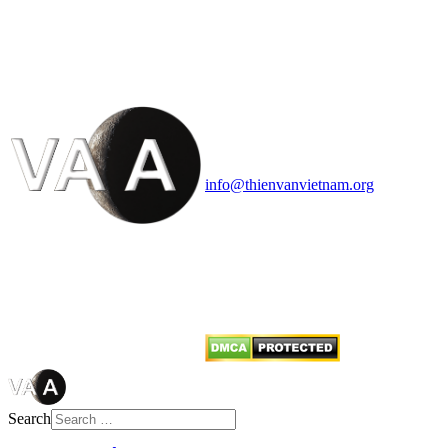
VĂN VÀ VŨ TRỤ
HỌC VIỆT NAM
Vietnam Astronomy and
Cosmology Association (VACA)
Văn phòng: 90b Khương Đình,
quận Thanh Xuân, Hà Nội
Điện thoại: 091.530.1116; Email:
info@thienvanvietnam.org
Mọi bài viết tại đây thuộc bản
quyền của VACA, vui lòng ghi rõ
tên tác giả và nguồn trích
dẫn
Thienvanvietnam.org
khi quý
vị tái sử dụng bất cứ nội dung nào
từ website này.
Search