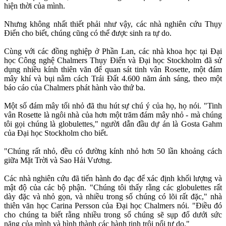
hiện thời của mình.
Nhưng không nhất thiết phải như vậy, các nhà nghiên cứu Thụy
Điển cho biết, chúng cũng có thể được sinh ra tự do.
Cùng với các đồng nghiệp ở Phần Lan, các nhà khoa học tại Đại
học Công nghệ Chalmers Thụy Điển và Đại học Stockholm đã sử
dụng nhiều kính thiên văn để quan sát tinh vân Rosette, một đám
mây khí và bụi nằm cách Trái Đất 4.600 năm ánh sáng, theo một
báo cáo của Chalmers phát hành vào thứ ba.
Một số đám mây tối nhỏ đã thu hút sự chú ý của họ, họ nói. "Tinh
vân Rosette là ngôi nhà của hơn một trăm đám mây nhỏ - mà chúng
tôi gọi chúng là globulettes," người dẫn đầu dự án là Gosta Gahm
của Đại học Stockholm cho biết.
"Chúng rất nhỏ, đều có đường kính nhỏ hơn 50 lần khoảng cách
giữa Mặt Trời và Sao Hải Vương.
Các nhà nghiên cứu đã tiến hành đo đạc để xác định khối lượng và
mật độ của các bộ phận. "Chúng tôi thấy rằng các globulettes rất
dày đặc và nhỏ gọn, và nhiều trong số chúng có lõi rất đặc," nhà
thiên văn học Carina Persson của Đại học Chalmers nói. "Điều đó
cho chúng ta biết rằng nhiều trong số chúng sẽ sụp đổ dưới sức
nặng của mình và hình thành các hành tinh trôi nổi tự do."