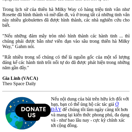
Trong lịch sử của thiên hà Milky Way có hàng triệu tinh vân như
Rosette đã hình thành và mờ dần đi, và ở trong tất cả những tinh vân
này nhiều globulettes đã được hình thành, các nhà nghiên cứu cho
biết.
"Nếu những đám mây tròn nhỏ hình thành các hành tinh ... thì
chúng phải được bắn như viên đạn vào sâu trong thiên hà Milky
Way," Gahm nói.
"Rất nhiều trong số chúng có thể là nguồn gốc của một số lượng
đáng kể các hành tinh trôi nổi tự do đã được phát hiện trong những
năm gần đây."
Gia Linh (VACA)
Theo Space Daily
Nếu nội dung của bài trên hữu ích đối với
bạn, bạn có thể ủng hộ các tác giả
Ở
ĐÂY
để chúng tôi làm ngày càng tốt hơn
và mang lại kiến thức phong phú, đa dạng
và - như bao lâu nay - cực kỳ chính xác
tới cộng đồng.