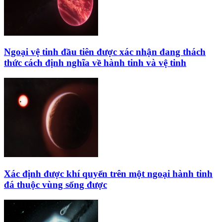
Ngoại vệ tinh đầu tiên được xác nhận đang thách
thức cách định nghĩa về hành tinh và vệ tinh
Xác định được khí quyển trên một ngoại hành tinh
đá thuộc vùng sống được