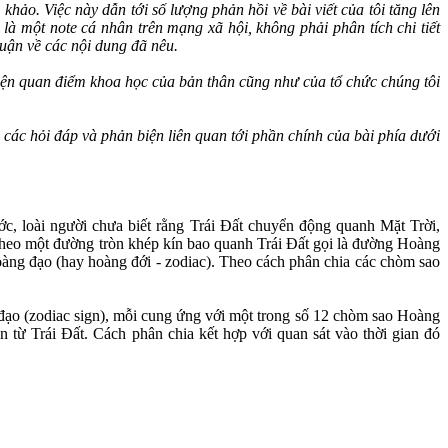
hảo. Việc này dẫn tới số lượng phản hồi về bài viết của tôi tăng lên
là một note cá nhân trên mạng xã hội, không phải phân tích chi tiết
uận về các nội dung đã nêu.
ể hiện quan điểm khoa học của bản thân cũng như của tổ chức chúng tôi
i các hỏi đáp và phản biện liên quan tới phần chính của bài phía dưới
ước, loài người chưa biết rằng Trái Đất chuyển động quanh Mặt Trời,
 theo một đường tròn khép kín bao quanh Trái Đất gọi là đường Hoàng
oàng đạo (hay hoàng đới - zodiac). Theo cách phân chia các chòm sao
 đạo (zodiac sign), mỗi cung ứng với một trong số 12 chòm sao Hoàng
từ Trái Đất. Cách phân chia kết hợp với quan sát vào thời gian đó