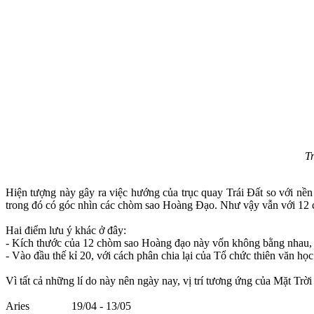
T
Hiện tượng này gây ra việc hướng của trục quay Trái Đất so với nền
trong đó có góc nhìn các chòm sao Hoàng Đạo. Như vậy vẫn với 12
Hai điểm lưu ý khác ở đây:
- Kích thước của 12 chòm sao Hoàng đạo này vốn không bằng nhau, t
- Vào đầu thế kỉ 20, với cách phân chia lại của Tổ chức thiên văn h
Vì tất cả những lí do này nên ngày nay, vị trí tương ứng của Mặt Trờ
Aries 19/04 - 13/05