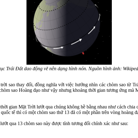
rục Trái Đất dao động vẽ nên dạng hình nón. Nguồn hình ảnh: Wikiped
 trời sao thay đổi, đồng nghĩa với việc hướng nhìn các chòm sao từ Tr
 chòm sao Hoàng đạo như vậy nhưng khoảng thời gian tương ứng mà Mặ
hời gian Mặt Trời lướt qua chúng không hề bằng nhau như cách chia c
ọc quốc tế thì có một chòm sao thứ 13 đã có một phần trên vòng hoàng 
i lướt qua 13 chòm sao này được tính tương đối chính xác như sau: