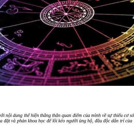
với nội dung thể hiện thẳng thắn quan điểm của mình về sự thiếu cơ s
ịa đặt và phản khoa học để lôi kéo người ủng hộ, đầu độc dân trí của l