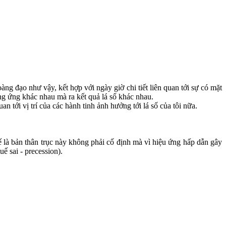
ng đạo như vậy, kết hợp với ngày giờ chi tiết liên quan tới sự có mặt
ng ứng khác nhau mà ra kết quả lá số khác nhau.
n tới vị trí của các hành tinh ảnh hưởng tới lá số của tôi nữa.
ế là bản thân trục này không phải cố định mà vì hiệu ứng hấp dẫn gây
ế sai - precession).