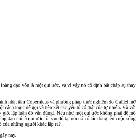
Hoàng đạo vốn là một qui ước, và vì vậy nó cố định bất chấp sự thay
ô hình nhật tâm Copernicus và phương pháp thực nghiệm do Galilei mở
 cách logic để gọi và liên kết các yếu tố có thật của tự nhiên. Và với
bây giờ, lập luận đó vẫn đúng). Nếu như một qui ước không phải để mô
àng đạo chỉ là qui ước rồi sau đó lại nói nó có tác động lên cuộc sống
số của những người khác lập ra?
ngày nay.