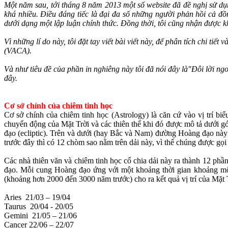
Một năm sau, tới tháng 8 năm 2013 một số website đã đề nghị sử dụng
khá nhiều. Điều đáng tiếc là đại đa số những người phản hồi cả đồn
dưới dạng một lập luận chính thức. Đồng thời, tôi cũng nhận được k
Vì những lí do này, tôi đặt tay viết bài viết này, để phân tích chi 
(VACA).
Và như tiêu đề của phần in nghiêng này tôi đã nói đây là"Đôi lời ngo
đây.
Cơ sở chính của chiêm tinh học
Cơ sở chính của chiêm tinh học (Astrology) là căn cứ vào vị trí bi
chuyển động của Mặt Trời và các thiên thể khi đó được mô tả dưới g
đạo (ecliptic). Trên và dưới (hay Bắc và Nam) đường Hoàng đạo này 
trước đây thì có 12 chòm sao nằm trên dải này, vì thế chúng được gọ
Các nhà thiên văn và chiêm tinh học cổ chia dải này ra thành 12 ph
đạo. Mỗi cung Hoàng đạo ứng với một khoảng thời gian khoảng một 
(khoảng hơn 2000 đến 3000 năm trước) cho ra kết quả vị trí của Mặt 
Aries 21/03 – 19/04
Taurus 20/04 - 20/05
Gemini 21/05 – 21/06
Cancer 22/06 – 22/07