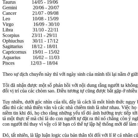
Taurus 14/05 - 19/06
Gemini 20/06 - 20/07
Cancer 21/07 - 09/08
Leo 10/08 - 15/09
Virgo 16/09 - 30/10
Libra 31/10 - 22/11
Scorpius 23/11 - 29/11
Ophiuchus 30/11 - 17/12
Sagittarius 18/12 - 18/01
Capricornus 19/01 – 15/02
Aquarius 16/02 – 11/03
Pisces 12/03 – 18/04
Theo sự dịch chuyển này thì với ngày sinh của mình tôi lại nằm ở giữ
Tôi đã nhận được một số phản hồi với nội dung rằng người ta không 
đổi vị trí của các chòm sao. Điều tương tự cũng được bắt gặp ở nhiều 
Tuy nhiên, dưới góc nhìn của tôi, đây là cách là môt hình thức ngụ
đầu thì các nhà thiên văn và các nhà chiêm tinh là như nhau. Việc họ 
niềm tin khi đó, họ cho rằng những yếu tố đó ảnh hưởng trực tiếp tớ
tả một thực tế mà chỉ là do con người tự đặt ra thì nó chẳng còn ý ng
con người thì thay vì vậy có lẽ bạn có thể tự lập hệ thống mới để là
Đó, tất nhiên, là lập luận logic của bản thân tôi đối với lí lẽ cá nhân