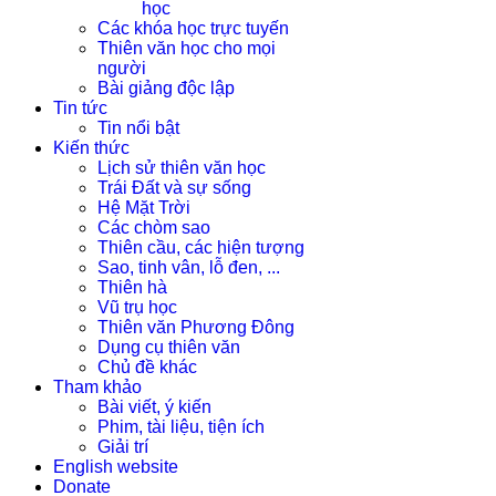
học
Các khóa học trực tuyến
Thiên văn học cho mọi
người
Bài giảng độc lập
Tin tức
Tin nổi bật
Kiến thức
Lịch sử thiên văn học
Trái Đất và sự sống
Hệ Mặt Trời
Các chòm sao
Thiên cầu, các hiện tượng
Sao, tinh vân, lỗ đen, ...
Thiên hà
Vũ trụ học
Thiên văn Phương Đông
Dụng cụ thiên văn
Chủ đề khác
Tham khảo
Bài viết, ý kiến
Phim, tài liệu, tiện ích
Giải trí
English website
Donate