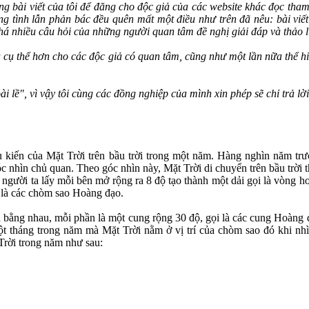
 bài viết của tôi để đăng cho độc giả của các website khác đọc tham k
g tình lẫn phản bác đều quên mất một điều như trên đã nêu: bài viết 
há nhiều câu hỏi của những người quan tâm đề nghị giải đáp và thảo l
tiết và cụ thể hơn cho các độc giả có quan tâm, cũng như một lần nữa th
ài lề", vì vậy tôi cùng các đồng nghiệp của mình xin phép sẽ chỉ trả lờ
ểu kiến của Mặt Trời trên bầu trời trong một năm. Hàng nghìn năm tr
óc nhìn chủ quan. Theo góc nhìn này, Mặt Trời di chuyển trên bầu trời
người ta lấy mỗi bên mở rộng ra 8 độ tạo thành một dải gọi là vòng h
i là các chòm sao Hoàng đạo.
ần bằng nhau, mỗi phần là một cung rộng 30 độ, gọi là các cung Hoàng
tháng trong năm mà Mặt Trời nằm ở vị trí của chòm sao đó khi nhìn 
Trời trong năm như sau: