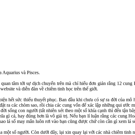
a Aquarius và Pisces.
quan tâm tới sự dịch chuyển trên mà chỉ hiểu đơn giản rằng 12 cung 
website và diễn đàn về chiêm tinh học trên thế giới.
y biện hết sức thiếu thuyết phục. Ban đầu khi chưa có sự ra đời của m
đặt ra các chòm sao, rồi chia các cung vốn để xác lập những qui ước một
i đời sống con người (tất nhiên xét theo một số khía cạnh thì đến tận 
hĩa gì cả, hay đúng hơn là vô giá trị. Nếu bạn lí luận rằng các cung Ho
m sao lá số may mắn luôn rơi vào bạn cũng được chứ còn cần gì xem lá 
 của một số người. Còn dưới đây, lại xin quay lại với các nhà chiêm tinh 