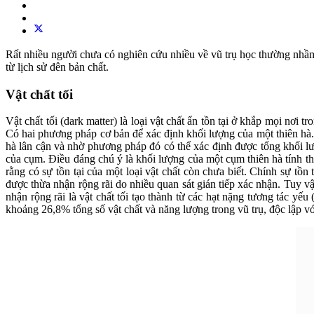
Rất nhiều người chưa có nghiên cứu nhiều về vũ trụ học thường nhầm l
từ lịch sử đên bản chất.
Vật chất tối
Vật chất tối (dark matter) là loại vật chất ẩn tồn tại ở khắp mọi nơi
Có hai phương pháp cơ bản để xác định khối lượng của một thiên hà. C
hà lân cận và nhờ phương pháp đó có thể xác định được tổng khối lượ
của cụm. Điều đáng chú ý là khối lượng của một cụm thiên hà tính th
rằng có sự tồn tại của một loại vật chất còn chưa biết. Chính sự tồn
được thừa nhận rộng rãi do nhiều quan sát gián tiếp xác nhận. Tuy v
nhận rộng rãi là vật chất tối tạo thành từ các hạt nặng tương tác yế
khoảng 26,8% tổng số vật chất và năng lượng trong vũ trụ, độc lập với