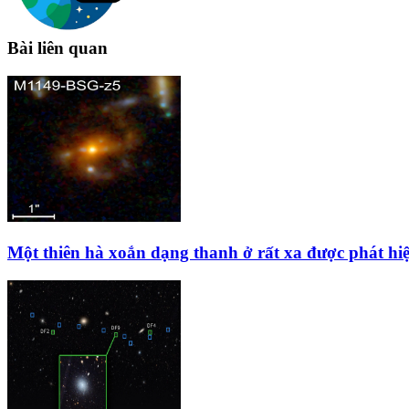
Bài liên quan
Một thiên hà xoắn dạng thanh ở rất xa được phát hi