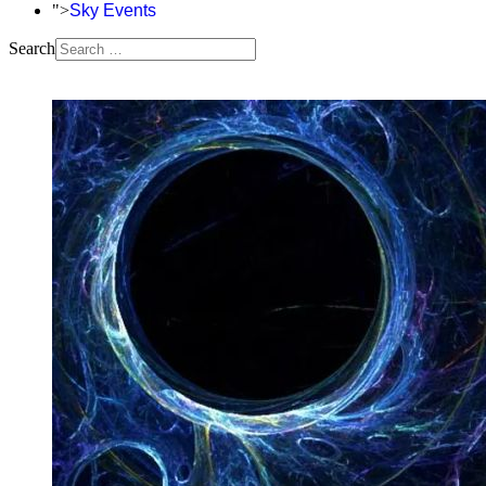
">
Sky Events
Search