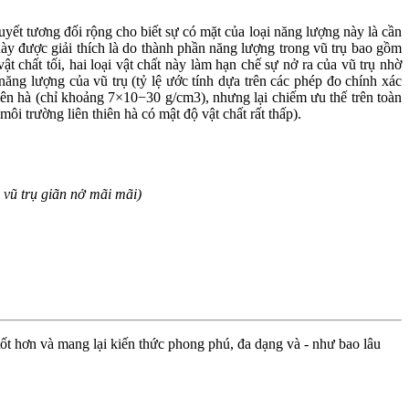
huyết tương đối rộng cho biết sự có mặt của loại năng lượng này là cần
 này được giải thích là do thành phần năng lượng trong vũ trụ bao gồm
t chất tối, hai loại vật chất này làm hạn chế sự nở ra của vũ trụ nhờ
năng lượng của vũ trụ (tỷ lệ ước tính dựa trên các phép đo chính xác
thiên hà (chỉ khoảng 7×10−30 g/cm3), nhưng lại chiếm ưu thế trên toàn
ôi trường liên thiên hà có mật độ vật chất rất thấp).
 vũ trụ giãn nở mãi mãi)
ốt hơn và mang lại kiến thức phong phú, đa dạng và - như bao lâu