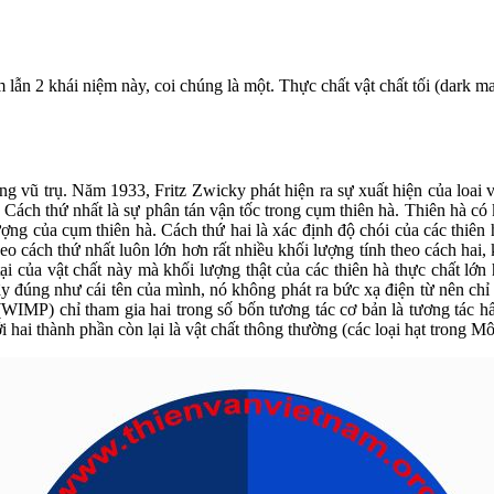
ẫn 2 khái niệm này, coi chúng là một. Thực chất vật chất tối (dark mat
 trong vũ trụ. Năm 1933, Fritz Zwicky phát hiện ra sự xuất hiện của loai
ách thứ nhất là sự phân tán vận tốc trong cụm thiên hà. Thiên hà có k
ng của cụm thiên hà. Cách thứ hai là xác định độ chói của các thiên 
eo cách thứ nhất luôn lớn hơn rất nhiều khối lượng tính theo cách hai,
 tại của vật chất này mà khối lượng thật của các thiên hà thực chất lớn
ậy đúng như cái tên của mình, nó không phát ra bức xạ điện từ nên chỉ 
u (WIMP) chỉ tham gia hai trong số bốn tương tác cơ bản là tương tác h
 hai thành phần còn lại là vật chất thông thường (các loại hạt trong M