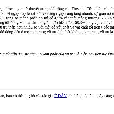
rụ, được suy ra từ thuyết tương đối rộng của Einstein. Tiên đoán của t
ư đã biết ngày nay là rất lớn và đang ngày càng tăng nhanh, sự giãn nở
ối. Trong ba thành phần đó thì có 4,9% vật chất thông thường, 26,8% vậ
ng tối đóng vai trò làm nó giãn nở chiếm đến 68,3% tổng vật chất và 
ũ trụ thấp hơn nhiều so với mật độ vật chất và vật chất tối trong các 
độ đồng đều ở mọi nơi trong vũ trụ (hầu hết không gian trong vũ trụ là m
ng tối dẫn đến sự giãn nở lạm phát của vũ trụ và hiện nay tiếp tục làm
ạn, bạn có thể ủng hộ các tác giả
Ở ĐÂY
để chúng tôi làm ngày càng t