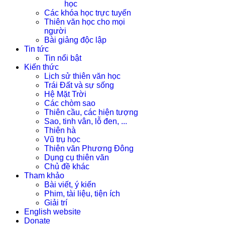
học
Các khóa học trực tuyến
Thiên văn học cho mọi
người
Bài giảng độc lập
Tin tức
Tin nổi bật
Kiến thức
Lịch sử thiên văn học
Trái Đất và sự sống
Hệ Mặt Trời
Các chòm sao
Thiên cầu, các hiện tượng
Sao, tinh vân, lỗ đen, ...
Thiên hà
Vũ trụ học
Thiên văn Phương Đông
Dụng cụ thiên văn
Chủ đề khác
Tham khảo
Bài viết, ý kiến
Phim, tài liệu, tiện ích
Giải trí
English website
Donate