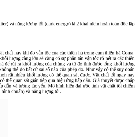
ter) và năng lượng tối (dark energy) là 2 khái niệm hoàn toàn độc lập
 vật chất này khi đo vẫn tốc của các thiên hà trong cụm thiên hà Coma.
hối lượng càng lớn sẽ càng có sự phân tán vận tốc rõ nét ra các thiên
hà để rút ra khối lượng của chúng và từ đó tính được tổng khối lượng
 không thể do bất cứ sai số nào của phép đo. Như vậy có thể suy đoán
 hơn rất nhiều khối lượng có thể quan sát được. Vật chất tối ngay nay
có thể quan sát gián tiếp qua hiệu ứng hấp dẫn. Giả thuyết được chấp
ấp dẫn và tương tác yếu. Mô hình hiện đại ước tính vật chất tối chiếm
ô hình chuẩn) và năng lượng tối.