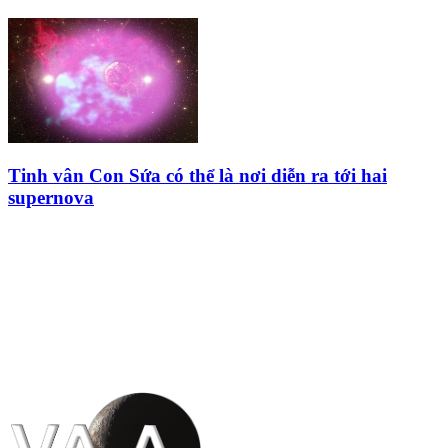
Tinh vân Con Sứa có thể là nơi diễn ra tới hai
supernova
HỘI THIÊN
VĂN VÀ VŨ TRỤ
HỌC VIỆT NAM
Vietnam Astronomy and
Cosmology Association (VACA)
Văn phòng: 90b Khương Đình,
quận Thanh Xuân, Hà Nội