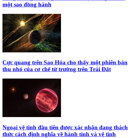
một sao đồng hành
Cực quang trên Sao Hỏa cho thấy một phiên bản
thu nhỏ của cơ chế từ trường trên Trái Đất
Ngoại vệ tinh đầu tiên được xác nhận đang thách
thức cách định nghĩa về hành tinh và vệ tinh