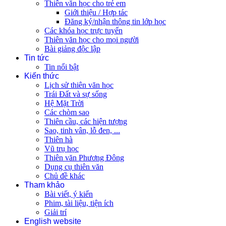
Thiên văn học cho trẻ em
Giới thiệu / Hợp tác
Đăng ký/nhận thông tin lớp học
Các khóa học trực tuyến
Thiên văn học cho mọi người
Bài giảng độc lập
Tin tức
Tin nổi bật
Kiến thức
Lịch sử thiên văn học
Trái Đất và sự sống
Hệ Mặt Trời
Các chòm sao
Thiên cầu, các hiện tượng
Sao, tinh vân, lỗ đen, ...
Thiên hà
Vũ trụ học
Thiên văn Phương Đông
Dụng cụ thiên văn
Chủ đề khác
Tham khảo
Bài viết, ý kiến
Phim, tài liệu, tiện ích
Giải trí
English website