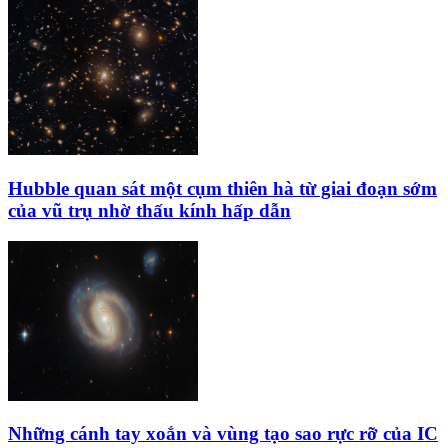
Hubble quan sát một cụm thiên hà từ giai đoạn sớm
của vũ trụ nhờ thấu kính hấp dẫn
Những cánh tay xoắn và vùng tạo sao rực rỡ của IC