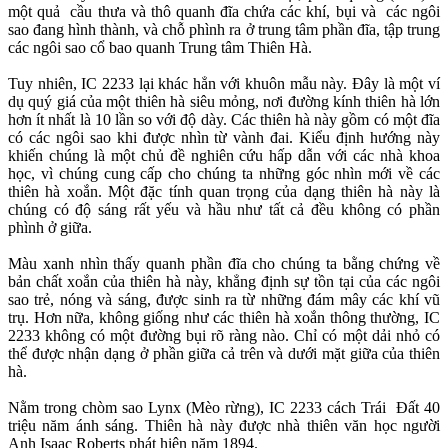
một quả cầu thưa và thô quanh đĩa chứa các khí, bụi và các ngôi
sao đang hình thành, và chỗ phình ra ở trung tâm phần đĩa, tập trung
các ngôi sao cổ bao quanh Trung tâm Thiên Hà.
Tuy nhiên, IC 2233 lại khác hẳn với khuôn mẫu này. Đây là một ví
dụ quý giá của một thiên hà siêu mỏng, nơi đường kính thiên hà lớn
hơn ít nhất là 10 lần so với độ dày. Các thiên hà này gồm có một đĩa
có các ngôi sao khi được nhìn từ vành đai. Kiểu định hướng này
khiến chúng là một chủ đề nghiên cứu hấp dẫn với các nhà khoa
học, vì chúng cung cấp cho chúng ta những góc nhìn mới về các
thiên hà xoắn. Một đặc tính quan trọng của dạng thiên hà này là
chúng có độ sáng rất yếu và hầu như tất cả đều không có phần
phình ở giữa.
Màu xanh nhìn thấy quanh phần đĩa cho chúng ta bằng chứng về
bản chất xoắn của thiên hà này, khẳng định sự tồn tại của các ngôi
sao trẻ, nóng và sáng, được sinh ra từ những đám mây các khí vũ
trụ. Hơn nữa, không giống như các thiên hà xoắn thông thường, IC
2233 không có một đường bụi rõ ràng nào. Chỉ có một dải nhỏ có
thể được nhận dạng ở phần giữa cả trên và dưới mặt giữa của thiên
hà.
Nằm trong chòm sao Lynx (Mèo rừng), IC 2233 cách Trái Đất 40
triệu năm ánh sáng. Thiên hà này được nhà thiên văn học người
Anh Isaac Roberts phát hiện năm 1894.