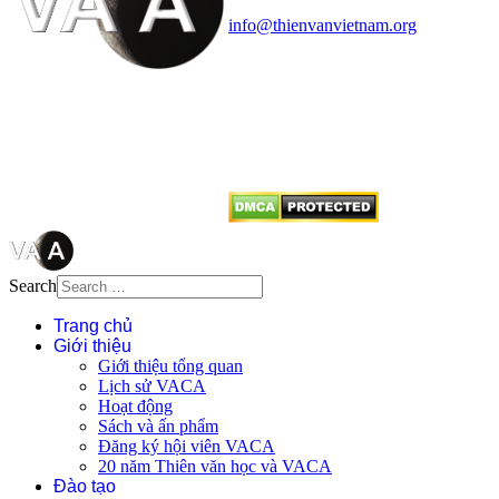
Điện thoại: 091.530.1116; Email:
info@thienvanvietnam.org
Mọi bài viết tại đây thuộc bản
quyền của VACA, vui lòng ghi rõ
tên tác giả và nguồn trích
dẫn
Thienvanvietnam.org
khi quý
vị tái sử dụng bất cứ nội dung nào
từ website này.
Search
Trang chủ
Giới thiệu
Giới thiệu tổng quan
Lịch sử VACA
Hoạt động
Sách và ấn phẩm
Đăng ký hội viên VACA
20 năm Thiên văn học và VACA
Đào tạo