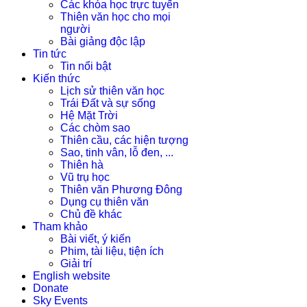
Các khóa học trực tuyến
Thiên văn học cho mọi
người
Bài giảng độc lập
Tin tức
Tin nổi bật
Kiến thức
Lịch sử thiên văn học
Trái Đất và sự sống
Hệ Mặt Trời
Các chòm sao
Thiên cầu, các hiện tượng
Sao, tinh vân, lỗ đen, ...
Thiên hà
Vũ trụ học
Thiên văn Phương Đông
Dụng cụ thiên văn
Chủ đề khác
Tham khảo
Bài viết, ý kiến
Phim, tài liệu, tiện ích
Giải trí
English website
Donate
Sky Events