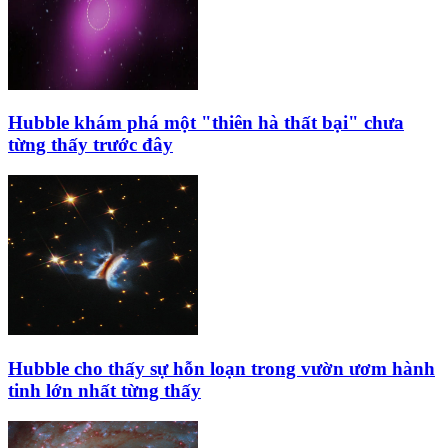
Hubble khám phá một "thiên hà thất bại" chưa
từng thấy trước đây
Hubble cho thấy sự hỗn loạn trong vườn ươm hành
tinh lớn nhất từng thấy