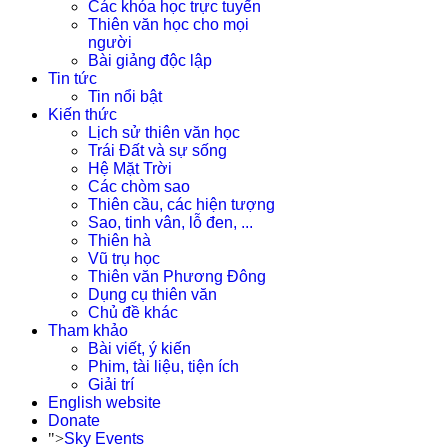
Các khóa học trực tuyến
Thiên văn học cho mọi
người
Bài giảng độc lập
Tin tức
Tin nổi bật
Kiến thức
Lịch sử thiên văn học
Trái Đất và sự sống
Hệ Mặt Trời
Các chòm sao
Thiên cầu, các hiện tượng
Sao, tinh vân, lỗ đen, ...
Thiên hà
Vũ trụ học
Thiên văn Phương Đông
Dụng cụ thiên văn
Chủ đề khác
Tham khảo
Bài viết, ý kiến
Phim, tài liệu, tiện ích
Giải trí
English website
Donate
">
Sky Events