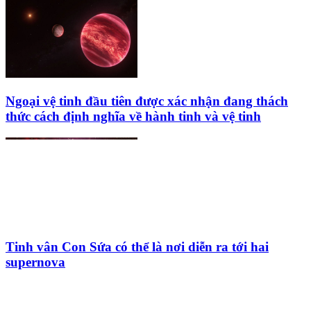
Ngoại vệ tinh đầu tiên được xác nhận đang thách
thức cách định nghĩa về hành tinh và vệ tinh
Tinh vân Con Sứa có thể là nơi diễn ra tới hai
supernova