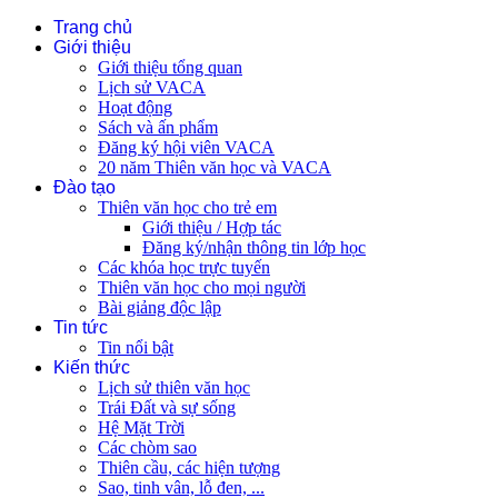
Trang chủ
Giới thiệu
Giới thiệu tổng quan
Lịch sử VACA
Hoạt động
Sách và ấn phẩm
Đăng ký hội viên VACA
20 năm Thiên văn học và VACA
Đào tạo
Thiên văn học cho trẻ em
Giới thiệu / Hợp tác
Đăng ký/nhận thông tin lớp học
Các khóa học trực tuyến
Thiên văn học cho mọi người
Bài giảng độc lập
Tin tức
Tin nổi bật
Kiến thức
Lịch sử thiên văn học
Trái Đất và sự sống
Hệ Mặt Trời
Các chòm sao
Thiên cầu, các hiện tượng
Sao, tinh vân, lỗ đen, ...