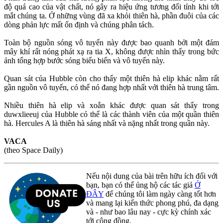
độ quá cao của vật chất, nó gây ra hiệu ứng tương đối tính khi tới
mắt chúng ta. Ở những vùng đã xa khỏi thiên hà, phần đuôi của các
dòng phản lực mất ổn định và chúng phân tách.
Toàn bộ nguồn sóng vô tuyến này được bao quanh bởi một đám
mây khí rất nóng phát xạ ra tia X, không được nhìn thấy trong bức
ảnh tổng hợp bước sóng biểu biến và vô tuyến này.
Quan sát của Hubble còn cho thấy một thiên hà elip khác nằm rất
gần nguồn vô tuyến, có thể nó đang hợp nhất với thiên hà trung tâm.
Nhiều thiên hà elip và xoắn khác được quan sát thấy trong
duwxlieeuj của Hubble có thể là các thành viên của một quần thiên
hà. Hercules A là thiên hà sáng nhất và nặng nhất trong quần này.
VACA
(theo Space Daily)
Nếu nội dung của bài trên hữu ích đối với
bạn, bạn có thể ủng hộ các tác giả
Ở
ĐÂY
để chúng tôi làm ngày càng tốt hơn
và mang lại kiến thức phong phú, đa dạng
và - như bao lâu nay - cực kỳ chính xác
tới cộng đồng.