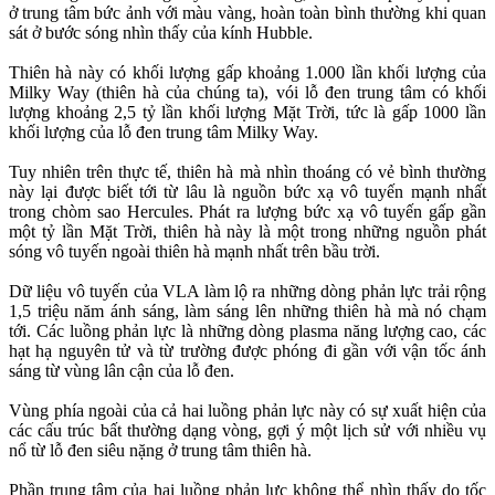
ở trung tâm bức ảnh với màu vàng, hoàn toàn bình thường khi quan
sát ở bước sóng nhìn thấy của kính Hubble.
Thiên hà này có khối lượng gấp khoảng 1.000 lần khối lượng của
Milky Way (thiên hà của chúng ta), vói lỗ đen trung tâm có khối
lượng khoảng 2,5 tỷ lần khối lượng Mặt Trời, tức là gấp 1000 lần
khối lượng của lỗ đen trung tâm Milky Way.
Tuy nhiên trên thực tế, thiên hà mà nhìn thoáng có vẻ bình thường
này lại được biết tới từ lâu là nguồn bức xạ vô tuyến mạnh nhất
trong chòm sao Hercules. Phát ra lượng bức xạ vô tuyến gấp gần
một tỷ lần Mặt Trời, thiên hà này là một trong những nguồn phát
sóng vô tuyến ngoài thiên hà mạnh nhất trên bầu trời.
Dữ liệu vô tuyến của VLA làm lộ ra những dòng phản lực trải rộng
1,5 triệu năm ánh sáng, làm sáng lên những thiên hà mà nó chạm
tới. Các luồng phản lực là những dòng plasma năng lượng cao, các
hạt hạ nguyên tử và từ trường được phóng đi gần với vận tốc ánh
sáng từ vùng lân cận của lỗ đen.
Vùng phía ngoài của cả hai luồng phản lực này có sự xuất hiện của
các cấu trúc bất thường dạng vòng, gợi ý một lịch sử với nhiều vụ
nổ từ lỗ đen siêu nặng ở trung tâm thiên hà.
Phần trung tâm của hai luồng phản lực không thể nhìn thấy do tốc