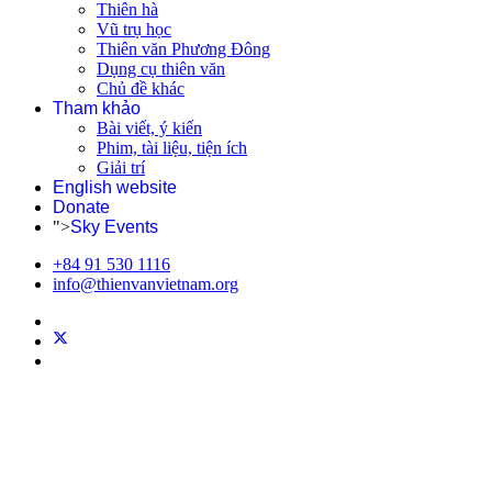
Thiên hà
Vũ trụ học
Thiên văn Phương Đông
Dụng cụ thiên văn
Chủ đề khác
Tham khảo
Bài viết, ý kiến
Phim, tài liệu, tiện ích
Giải trí
English website
Donate
">
Sky Events
+84 91 530 1116
info@thienvanvietnam.org