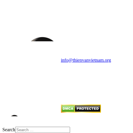
HỘI THIÊN
VĂN VÀ VŨ TRỤ
HỌC VIỆT NAM
Vietnam Astronomy and
Cosmology Association (VACA)
Văn phòng: 90b Khương Đình,
quận Thanh Xuân, Hà Nội
Điện thoại: 091.530.1116; Email:
info@thienvanvietnam.org
Mọi bài viết tại đây thuộc bản
quyền của VACA, vui lòng ghi rõ
tên tác giả và nguồn trích
dẫn
Thienvanvietnam.org
khi quý
vị tái sử dụng bất cứ nội dung nào
từ website này.
Search