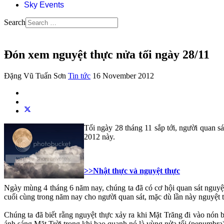
Sky Events
Search
Đón xem nguyệt thực nửa tối ngày 28/11
Đặng Vũ Tuấn Sơn
Tin tức
16 November 2012
Tối ngày 28 tháng 11 sắp tới, người quan sá
2012 này.
>>Nhật thực và nguyệt thực
Ngày mùng 4 tháng 6 năm nay, chúng ta đã có cơ hội quan sát nguyệt t
cuối cùng trong năm nay cho người quan sát, mặc dù lần này nguyệt th
Chúng ta đã biết rằng nguyệt thực xảy ra khi Mặt Trăng đi vào nón 
ánh sáng Mặt Trời trong khi bao quanh nó là vùng nửa tối (penumbr