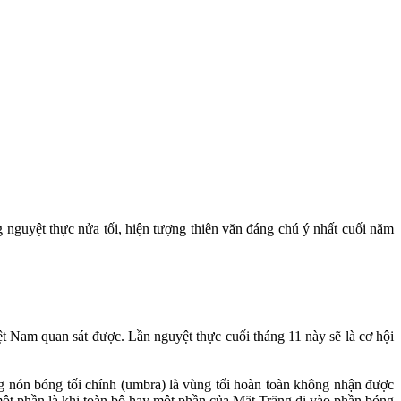
ng nguyệt thực nửa tối, hiện tượng thiên văn đáng chú ý nhất cuối năm
iệt Nam quan sát được. Lần nguyệt thực cuối tháng 11 này sẽ là cơ hội
ng nón bóng tối chính (umbra) là vùng tối hoàn toàn không nhận được
ột phần là khi toàn bộ hay một phần của Mặt Trăng đi vào phần bóng