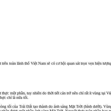
t trên toàn lãnh thổ Việt Nam sẽ có cơ hội quan sát trọn vẹn hiện tượ
hực một phần, tuy nhiên do thời tiết cản trở nên chỉ rất ít vùng tại V
ực chỉ là nửa tối.
bóng tối của Trái Đất tạo thành do ánh sáng Mặt Trời (hình dưới). Vù
a) nhận được một phần ánh sáng Mặt Trời. Nguyệt thực toàn phần hay m