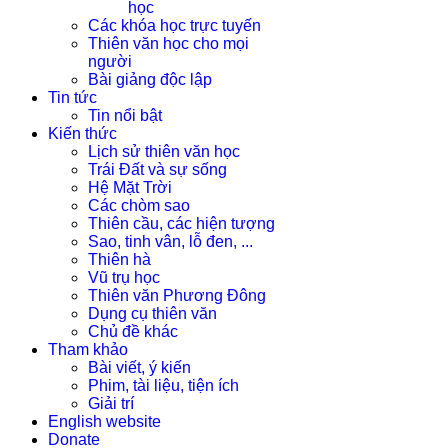
học
Các khóa học trực tuyến
Thiên văn học cho mọi
người
Bài giảng độc lập
Tin tức
Tin nổi bật
Kiến thức
Lịch sử thiên văn học
Trái Đất và sự sống
Hệ Mặt Trời
Các chòm sao
Thiên cầu, các hiện tượng
Sao, tinh vân, lỗ đen, ...
Thiên hà
Vũ trụ học
Thiên văn Phương Đông
Dụng cụ thiên văn
Chủ đề khác
Tham khảo
Bài viết, ý kiến
Phim, tài liệu, tiện ích
Giải trí
English website
Donate