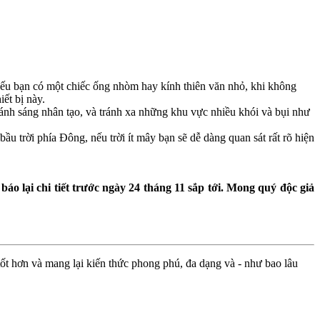
 nếu bạn có một chiếc ống nhòm hay kính thiên văn nhỏ, khi không
ết bị này.
t ánh sáng nhân tạo, và tránh xa những khu vực nhiều khói và bụi như
 trời phía Đông, nếu trời ít mây bạn sẽ dễ dàng quan sát rất rõ hiện
o lại chi tiết trước ngày 24 tháng 11 sắp tới. Mong quý độc giả
ốt hơn và mang lại kiến thức phong phú, đa dạng và - như bao lâu