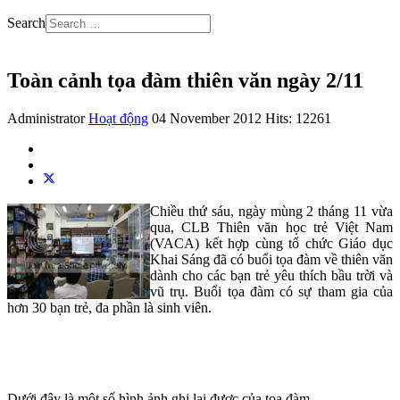
Search
Toàn cảnh tọa đàm thiên văn ngày 2/11
Administrator
Hoạt động
04 November 2012
Hits: 12261
Chiều thứ sáu, ngày mùng 2 tháng 11 vừa
qua, CLB Thiên văn học trẻ Việt Nam
(VACA) kết hợp cùng tổ chức Giáo dục
Khai Sáng đã có buổi tọa đàm về thiên văn
dành cho các bạn trẻ yêu thích bầu trời và
vũ trụ. Buổi tọa đàm có sự tham gia của
hơn 30 bạn trẻ, đa phần là sinh viên.
Dưới đây là một số hình ảnh ghi lại được của tọa đàm