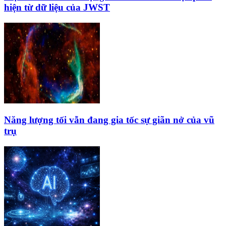
hiện từ dữ liệu của JWST
Năng lượng tối vẫn đang gia tốc sự giãn nở của vũ
trụ