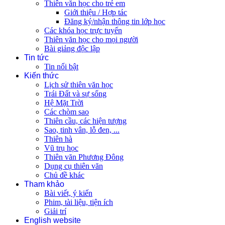
Thiên văn học cho trẻ em
Giới thiệu / Hợp tác
Đăng ký/nhận thông tin lớp học
Các khóa học trực tuyến
Thiên văn học cho mọi người
Bài giảng độc lập
Tin tức
Tin nổi bật
Kiến thức
Lịch sử thiên văn học
Trái Đất và sự sống
Hệ Mặt Trời
Các chòm sao
Thiên cầu, các hiện tượng
Sao, tinh vân, lỗ đen, ...
Thiên hà
Vũ trụ học
Thiên văn Phương Đông
Dụng cụ thiên văn
Chủ đề khác
Tham khảo
Bài viết, ý kiến
Phim, tài liệu, tiện ích
Giải trí
English website