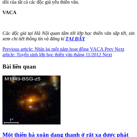
dõi của tất cả các độc giả yêu thiên văn.
VACA
Các độc giả tại Hà Nội quan tâm tới lớp học thiên văn sắp tới, xin
xem chi tiết thông tin và đăng kí
TẠI ĐÂY
Previous article: Nhìn lại một năm hoạt động VACA
Prev
Next
article: Tuyển sinh lớp học thiên văn tháng 11/2012
Next
Bài liên quan
Một thiên hà xoắn dạng thanh ở rất xa được phát