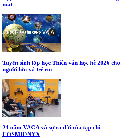
mắt
Tuyển sinh lớp học Thiên văn học hè 2026 cho
người lớn và trẻ em
24 năm VACA và sự ra đời của tạp chí
COSMIONYX