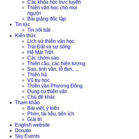
Các khóa học trực tuyến
Thiên văn học cho mọi
người
Bài giảng độc lập
Tin tức
Tin nổi bật
Kiến thức
Lịch sử thiên văn học
Trái Đất và sự sống
Hệ Mặt Trời
Các chòm sao
Thiên cầu, các hiện tượng
Sao, tinh vân, lỗ đen, ...
Thiên hà
Vũ trụ học
Thiên văn Phương Đông
Dụng cụ thiên văn
Chủ đề khác
Tham khảo
Bài viết, ý kiến
Phim, tài liệu, tiện ích
Giải trí
English website
Donate
Sky Events