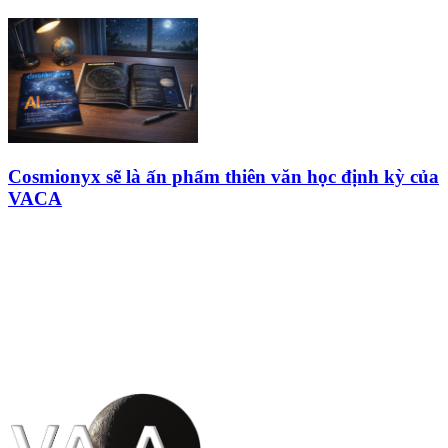
Cosmionyx sẽ là ấn phẩm thiên văn học định kỳ của
VACA
HỘI THIÊN
VĂN VÀ VŨ TRỤ
HỌC VIỆT NAM
Vietnam Astronomy and
Cosmology Association (VACA)
Văn phòng: 90b Khương Đình,
quận Thanh Xuân, Hà Nội