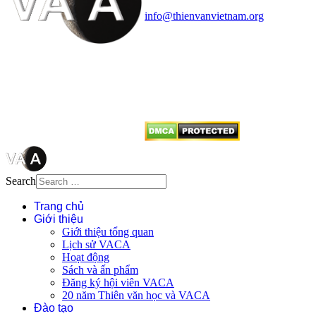
Điện thoại: 091.530.1116; Email:
info@thienvanvietnam.org
Mọi bài viết tại đây thuộc bản
quyền của VACA, vui lòng ghi rõ
tên tác giả và nguồn trích
dẫn
Thienvanvietnam.org
khi quý
vị tái sử dụng bất cứ nội dung nào
từ website này.
Search
Trang chủ
Giới thiệu
Giới thiệu tổng quan
Lịch sử VACA
Hoạt động
Sách và ấn phẩm
Đăng ký hội viên VACA
20 năm Thiên văn học và VACA
Đào tạo