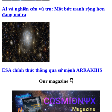
AI và nghiên cứu vũ trụ: Một bức tranh rộng hơn
đang mở ra
ESA chính thức thông qua sứ mệnh ARRAKIHS
Our magazine 👇