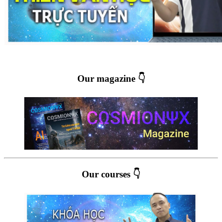
Our magazine 👇
Our courses 👇