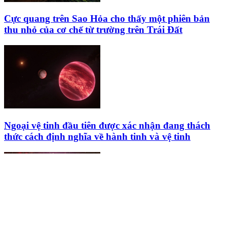
Cực quang trên Sao Hỏa cho thấy một phiên bản
thu nhỏ của cơ chế từ trường trên Trái Đất
Ngoại vệ tinh đầu tiên được xác nhận đang thách
thức cách định nghĩa về hành tinh và vệ tinh