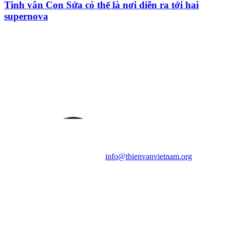
Tinh vân Con Sứa có thể là nơi diễn ra tới hai
supernova
HỘI THIÊN
VĂN VÀ VŨ TRỤ
HỌC VIỆT NAM
Vietnam Astronomy and
Cosmology Association (VACA)
Văn phòng: 90b Khương Đình,
quận Thanh Xuân, Hà Nội
Điện thoại: 091.530.1116; Email:
info@thienvanvietnam.org
Mọi bài viết tại đây thuộc bản
quyền của VACA, vui lòng ghi rõ
tên tác giả và nguồn trích
dẫn
Thienvanvietnam.org
khi quý
vị tái sử dụng bất cứ nội dung nào
từ website này.