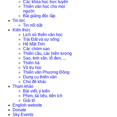
Các khóa học trực tuyến
Thiên văn học cho mọi
người
Bài giảng độc lập
Tin tức
Tin nổi bật
Kiến thức
Lịch sử thiên văn học
Trái Đất và sự sống
Hệ Mặt Trời
Các chòm sao
Thiên cầu, các hiện tượng
Sao, tinh vân, lỗ đen, ...
Thiên hà
Vũ trụ học
Thiên văn Phương Đông
Dụng cụ thiên văn
Chủ đề khác
Tham khảo
Bài viết, ý kiến
Phim, tài liệu, tiện ích
Giải trí
English website
Donate
Sky Events