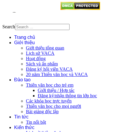
Search
Trang chủ
Giới thiệu
Giới thiệu tổng quan
Lịch sử VACA
Hoạt động
Sách và ấn phẩm
Đăng ký hội viên VACA
20 năm Thiên văn học và VACA
Đào tạo
Thiên văn học cho trẻ em
Giới thiệu / Hợp tác
Đăng ký/nhận thông tin lớp học
Các khóa học trực tuyến
Thiên văn học cho mọi người
Bài giảng độc lập
Tin tức
Tin nổi bật
Kiến thức