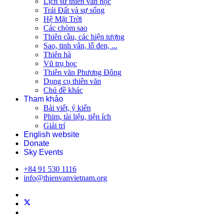
Lịch sử thiên văn học
Trái Đất và sự sống
Hệ Mặt Trời
Các chòm sao
Thiên cầu, các hiện tượng
Sao, tinh vân, lỗ đen, ...
Thiên hà
Vũ trụ học
Thiên văn Phương Đông
Dụng cụ thiên văn
Chủ đề khác
Tham khảo
Bài viết, ý kiến
Phim, tài liệu, tiện ích
Giải trí
English website
Donate
Sky Events
+84 91 530 1116
info@thienvanvietnam.org