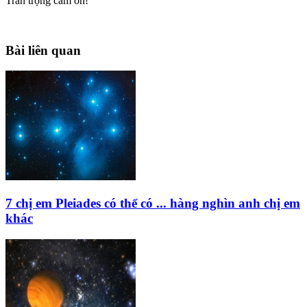
Trân trọng cám ơn!
Bài liên quan
7 chị em Pleiades có thể có ... hàng nghìn anh chị em
khác