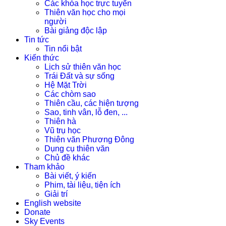
Các khóa học trực tuyến
Thiên văn học cho mọi
người
Bài giảng độc lập
Tin tức
Tin nổi bật
Kiến thức
Lịch sử thiên văn học
Trái Đất và sự sống
Hệ Mặt Trời
Các chòm sao
Thiên cầu, các hiện tượng
Sao, tinh vân, lỗ đen, ...
Thiên hà
Vũ trụ học
Thiên văn Phương Đông
Dụng cụ thiên văn
Chủ đề khác
Tham khảo
Bài viết, ý kiến
Phim, tài liệu, tiện ích
Giải trí
English website
Donate
Sky Events