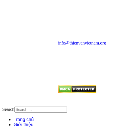
HỌC VIỆT NAM
Vietnam Astronomy and
Cosmology Association (VACA)
Văn phòng: 90b Khương Đình,
quận Thanh Xuân, Hà Nội
Điện thoại: 091.530.1116; Email:
info@thienvanvietnam.org
Mọi bài viết tại đây thuộc bản
quyền của VACA, vui lòng ghi rõ
tên tác giả và nguồn trích
dẫn
Thienvanvietnam.org
khi quý
vị tái sử dụng bất cứ nội dung nào
từ website này.
Search
Trang chủ
Giới thiệu