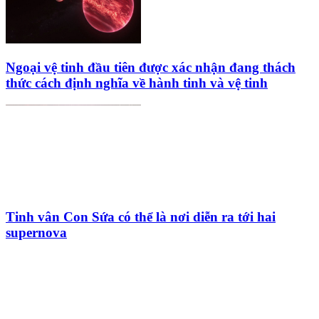
Ngoại vệ tinh đầu tiên được xác nhận đang thách
thức cách định nghĩa về hành tinh và vệ tinh
Tinh vân Con Sứa có thể là nơi diễn ra tới hai
supernova
HỘI THIÊN
VĂN VÀ VŨ TRỤ