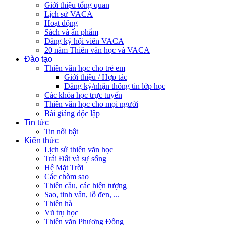
Giới thiệu tổng quan
Lịch sử VACA
Hoạt động
Sách và ấn phẩm
Đăng ký hội viên VACA
20 năm Thiên văn học và VACA
Đào tạo
Thiên văn học cho trẻ em
Giới thiệu / Hợp tác
Đăng ký/nhận thông tin lớp học
Các khóa học trực tuyến
Thiên văn học cho mọi người
Bài giảng độc lập
Tin tức
Tin nổi bật
Kiến thức
Lịch sử thiên văn học
Trái Đất và sự sống
Hệ Mặt Trời
Các chòm sao
Thiên cầu, các hiện tượng
Sao, tinh vân, lỗ đen, ...
Thiên hà
Vũ trụ học
Thiên văn Phương Đông