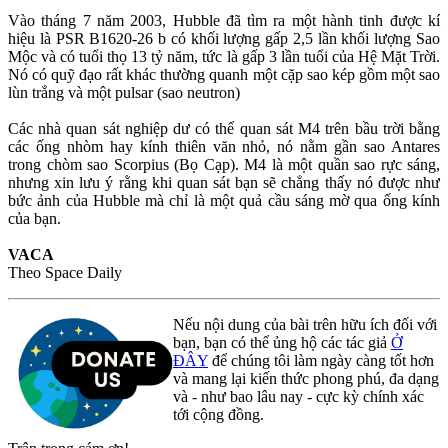
Vào tháng 7 năm 2003, Hubble đã tìm ra một hành tinh được kí
hiệu là PSR B1620-26 b có khối lượng gấp 2,5 lần khối lượng Sao
Mộc và có tuổi thọ 13 tỷ năm, tức là gấp 3 lần tuổi của Hệ Mặt Trời.
Nó có quỹ đạo rất khác thường quanh một cặp sao kép gồm một sao
lùn trắng và một pulsar (sao neutron)
Các nhà quan sát nghiệp dư có thể quan sát M4 trên bầu trời bằng
các ống nhòm hay kính thiên văn nhỏ, nó nằm gần sao Antares
trong chòm sao Scorpius (Bọ Cạp). M4 là một quần sao rực sáng,
nhưng xin lưu ý rằng khi quan sát bạn sẽ chẳng thấy nó được như
bức ảnh của Hubble mà chỉ là một quả cầu sáng mờ qua ống kính
của bạn.
VACA
Theo Space Daily
Nếu nội dung của bài trên hữu ích đối với
bạn, bạn có thể ủng hộ các tác giả
Ở
ĐÂY
để chúng tôi làm ngày càng tốt hơn
và mang lại kiến thức phong phú, đa dạng
và - như bao lâu nay - cực kỳ chính xác
tới cộng đồng.