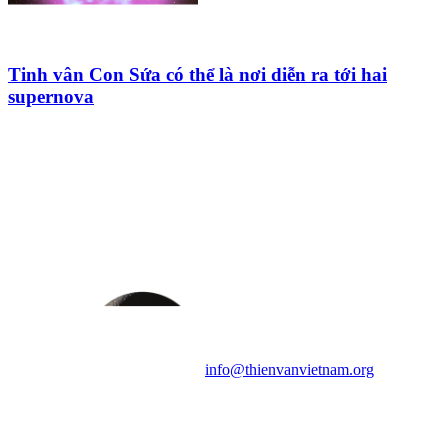
Tinh vân Con Sứa có thể là nơi diễn ra tới hai
supernova
HỘI THIÊN
VĂN VÀ VŨ TRỤ
HỌC VIỆT NAM
Vietnam Astronomy and
Cosmology Association (VACA)
Văn phòng: 90b Khương Đình,
quận Thanh Xuân, Hà Nội
Điện thoại: 091.530.1116; Email:
info@thienvanvietnam.org
Mọi bài viết tại đây thuộc bản
quyền của VACA, vui lòng ghi rõ
tên tác giả và nguồn trích