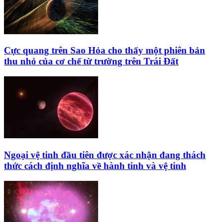
Cực quang trên Sao Hỏa cho thấy một phiên bản
thu nhỏ của cơ chế từ trường trên Trái Đất
Ngoại vệ tinh đầu tiên được xác nhận đang thách
thức cách định nghĩa về hành tinh và vệ tinh