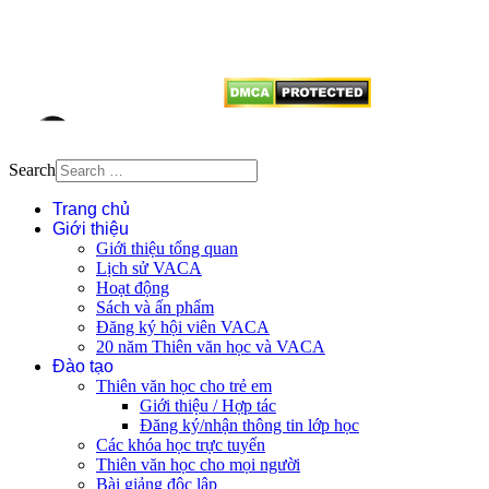
dẫn
Thienvanvietnam.org
khi quý
vị tái sử dụng bất cứ nội dung nào
từ website này.
Search
Trang chủ
Giới thiệu
Giới thiệu tổng quan
Lịch sử VACA
Hoạt động
Sách và ấn phẩm
Đăng ký hội viên VACA
20 năm Thiên văn học và VACA
Đào tạo
Thiên văn học cho trẻ em
Giới thiệu / Hợp tác
Đăng ký/nhận thông tin lớp học
Các khóa học trực tuyến
Thiên văn học cho mọi người
Bài giảng độc lập