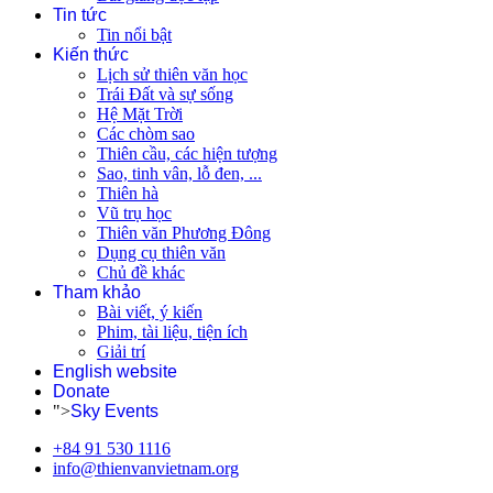
Tin tức
Tin nổi bật
Kiến thức
Lịch sử thiên văn học
Trái Đất và sự sống
Hệ Mặt Trời
Các chòm sao
Thiên cầu, các hiện tượng
Sao, tinh vân, lỗ đen, ...
Thiên hà
Vũ trụ học
Thiên văn Phương Đông
Dụng cụ thiên văn
Chủ đề khác
Tham khảo
Bài viết, ý kiến
Phim, tài liệu, tiện ích
Giải trí
English website
Donate
">
Sky Events
+84 91 530 1116
info@thienvanvietnam.org