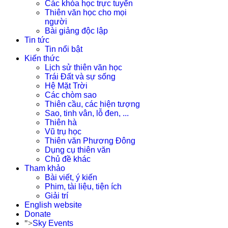
Các khóa học trực tuyến
Thiên văn học cho mọi
người
Bài giảng độc lập
Tin tức
Tin nổi bật
Kiến thức
Lịch sử thiên văn học
Trái Đất và sự sống
Hệ Mặt Trời
Các chòm sao
Thiên cầu, các hiện tượng
Sao, tinh vân, lỗ đen, ...
Thiên hà
Vũ trụ học
Thiên văn Phương Đông
Dụng cụ thiên văn
Chủ đề khác
Tham khảo
Bài viết, ý kiến
Phim, tài liệu, tiện ích
Giải trí
English website
Donate
">
Sky Events