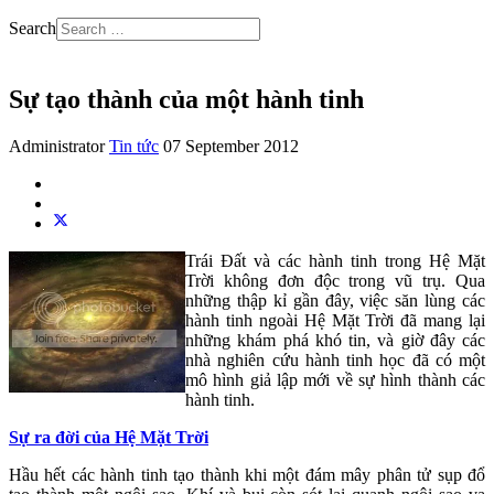
Search
Sự tạo thành của một hành tinh
Administrator
Tin tức
07 September 2012
Trái Đất và các hành tinh trong Hệ Mặt
Trời không đơn độc trong vũ trụ. Qua
những thập kỉ gần đây, việc săn lùng các
hành tinh ngoài Hệ Mặt Trời đã mang lại
những khám phá khó tin, và giờ đây các
nhà nghiên cứu hành tinh học đã có một
mô hình giả lập mới về sự hình thành các
hành tinh.
Sự ra đời của Hệ Mặt Trời
Hầu hết các hành tinh tạo thành khi một đám mây phân tử sụp đổ