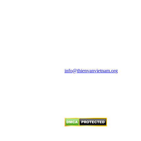
HỘI THIÊN
VĂN VÀ VŨ TRỤ
HỌC VIỆT NAM
Vietnam Astronomy and
Cosmology Association (VACA)
Văn phòng: 90b Khương Đình,
quận Thanh Xuân, Hà Nội
Điện thoại: 091.530.1116; Email:
info@thienvanvietnam.org
Mọi bài viết tại đây thuộc bản
quyền của VACA, vui lòng ghi rõ
tên tác giả và nguồn trích
dẫn
Thienvanvietnam.org
khi quý
vị tái sử dụng bất cứ nội dung nào
từ website này.