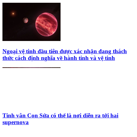
Ngoại vệ tinh đầu tiên được xác nhận đang thách
thức cách định nghĩa về hành tinh và vệ tinh
Tinh vân Con Sứa có thể là nơi diễn ra tới hai
supernova