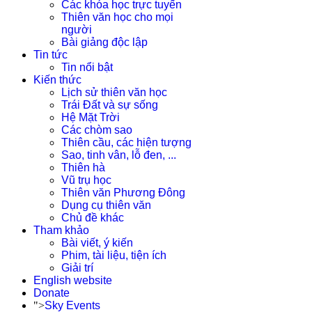
Các khóa học trực tuyến
Thiên văn học cho mọi
người
Bài giảng độc lập
Tin tức
Tin nổi bật
Kiến thức
Lịch sử thiên văn học
Trái Đất và sự sống
Hệ Mặt Trời
Các chòm sao
Thiên cầu, các hiện tượng
Sao, tinh vân, lỗ đen, ...
Thiên hà
Vũ trụ học
Thiên văn Phương Đông
Dụng cụ thiên văn
Chủ đề khác
Tham khảo
Bài viết, ý kiến
Phim, tài liệu, tiện ích
Giải trí
English website
Donate
">
Sky Events