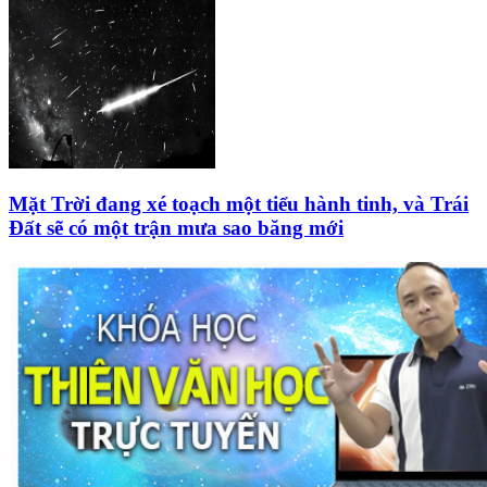
Mặt Trời đang xé toạch một tiểu hành tinh, và Trái
Đất sẽ có một trận mưa sao băng mới