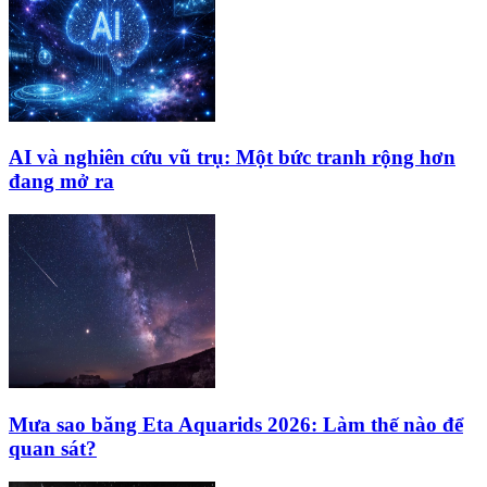
AI và nghiên cứu vũ trụ: Một bức tranh rộng hơn
đang mở ra
Mưa sao băng Eta Aquarids 2026: Làm thế nào để
quan sát?