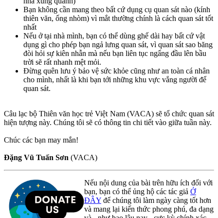
nhà xung quanh)
Bạn không cần mang theo bất cứ dụng cụ quan sát nào (kính
thiên văn, ống nhòm) vì mắt thường chính là cách quan sát tốt
nhất
Nếu ở tại nhà mình, bạn có thể dùng ghế dài hay bất cứ vật
dụng gì cho phép bạn ngả lưng quan sát, vì quan sát sao băng
đòi hỏi sự kiên nhẫn mà nếu bạn liên tục ngẩng đầu lên bầu
trời sẽ rất nhanh mệt mỏi.
Đừng quên lưu ý bảo vệ sức khỏe cũng như an toàn cá nhân
cho mình, nhất là khi bạn tới những khu vực vắng người để
quan sát.
Câu lạc bộ Thiên văn học trẻ Việt Nam (VACA) sẽ tổ chức quan sát
hiện tượng này. Chúng tôi sẽ có thông tin chi tiết vào giữa tuần này.
Chúc các bạn may mắn!
Đặng Vũ Tuấn Sơn
(VACA)
Nếu nội dung của bài trên hữu ích đối với
bạn, bạn có thể ủng hộ các tác giả
Ở
ĐÂY
để chúng tôi làm ngày càng tốt hơn
và mang lại kiến thức phong phú, đa dạng
và - như bao lâu nay - cực kỳ chính xác