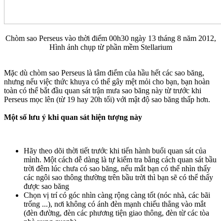
Chòm sao Perseus vào thời điểm 00h30 ngày 13 tháng 8 năm 2012,
Hình ảnh chụp từ phần mềm Stellarium
Mặc dù chòm sao Perseus là tâm điểm của hầu hết các sao băng,
nhưng nếu việc thức khuya có thể gây mệt mỏi cho bạn, bạn hoàn
toàn có thể bắt đầu quan sát trận mưa sao băng này từ trước khi
Perseus mọc lên (từ 19 hay 20h tối) với mật độ sao băng thấp hơn.
Một số lưu ý khi quan sát hiện tượng này
Hãy theo dõi thời tiết trước khi tiến hành buổi quan sát của
mình. Một cách dễ dàng là tự kiểm tra bằng cách quan sát bầu
trời đêm lúc chưa có sao băng, nếu mắt bạn có thể nhìn thấy
các ngôi sao thông thường trên bầu trời thì bạn sẽ có thể thấy
được sao băng
Chọn vị trí có góc nhìn càng rộng càng tốt (nóc nhà, các bãi
trống ...), nơi không có ánh đèn mạnh chiếu thẳng vào mắt
(đèn đường, đèn các phương tiện giao thông, đèn từ các tòa