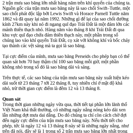
2 trận mưa sao băng lớn nhất hàng năm trên khí quyển của chúng ta.
Nguồn gốc của trận mưa sao băng này là sao chổi Swift–Tuttle, một
sao chổi phát độc lập bởi Lewis Swift và Horace Parnell Tuttle năm
1862 và đã quay lại năm 1992. Những gì để lại của sao chổi đường
kính 27km này khi nó đi ngang quĩ đạo Trái Đất là một đám lớn các
mảnh thiên thạch nhỏ. Hàng năm vào tháng 8 khi Trái Đất đi qua
khu vực quĩ đạo chứa đám thiên thạch này, một phần trong số
chúng lao vào khí quyển Trái Đất, cọ xát với không khí và bốc cháy
tạo thành các vệt sáng mà ta gọi là sao băng.
Tại cực điểm của mình, mưa sao băng Perseids cho phép bạn có thể
quan sát hơn 70 hay thậm chí 100 sao băng mỗi giờ, một phần
không nhỏ trong số đó là sao băng dài và sáng.
Trên thực tế, các sao băng của trận mưa sao băng này xuất hiện kéo
dài suốt từ 23 tháng 7 tới 22 tháng 8, tuy nhiên chỉ ở mật độ khá
nhỏ, trừ thời gian cực điểm là đêm 12 và 13 tháng 8.
Quan sát
Trong thời gian những ngày vừa qua, thời tiết tại phần lớn lãnh thổ
Việt Nam khá thất thường, có những ngày nắng nóng kéo dài xen
lẫn những đợt mưa dai dẳng. Do đó chúng ta chỉ còn cách chờ đợi
đến ngày cực điểm của trận mưa sao băng này. Nếu thời tiết cho
phép, tức là ngày 12 và 13 tháng 8 này sẽ là những ngày nắng, như
trên đã nói, đây sẽ là 1 trong số 2 trận mưa sao băng lớn nhất trong