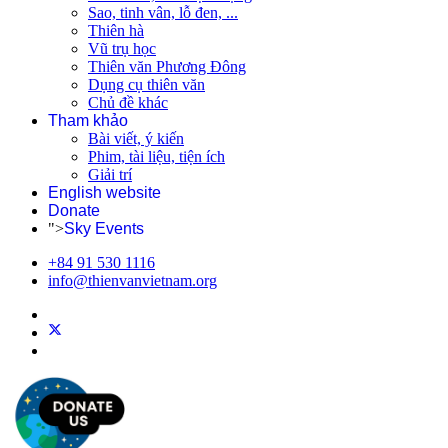
Sao, tinh vân, lỗ đen, ...
Thiên hà
Vũ trụ học
Thiên văn Phương Đông
Dụng cụ thiên văn
Chủ đề khác
Tham khảo
Bài viết, ý kiến
Phim, tài liệu, tiện ích
Giải trí
English website
Donate
">
Sky Events
+84 91 530 1116
info@thienvanvietnam.org