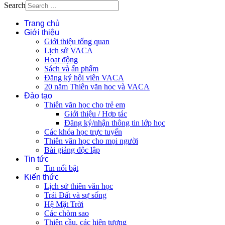
Search
Trang chủ
Giới thiệu
Giới thiệu tổng quan
Lịch sử VACA
Hoạt động
Sách và ấn phẩm
Đăng ký hội viên VACA
20 năm Thiên văn học và VACA
Đào tạo
Thiên văn học cho trẻ em
Giới thiệu / Hợp tác
Đăng ký/nhận thông tin lớp học
Các khóa học trực tuyến
Thiên văn học cho mọi người
Bài giảng độc lập
Tin tức
Tin nổi bật
Kiến thức
Lịch sử thiên văn học
Trái Đất và sự sống
Hệ Mặt Trời
Các chòm sao
Thiên cầu, các hiện tượng