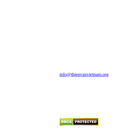
HỘI THIÊN
VĂN VÀ VŨ TRỤ
HỌC VIỆT NAM
Vietnam Astronomy and
Cosmology Association (VACA)
Văn phòng: 90b Khương Đình,
quận Thanh Xuân, Hà Nội
Điện thoại: 091.530.1116; Email:
info@thienvanvietnam.org
Mọi bài viết tại đây thuộc bản
quyền của VACA, vui lòng ghi rõ
tên tác giả và nguồn trích
dẫn
Thienvanvietnam.org
khi quý
vị tái sử dụng bất cứ nội dung nào
từ website này.