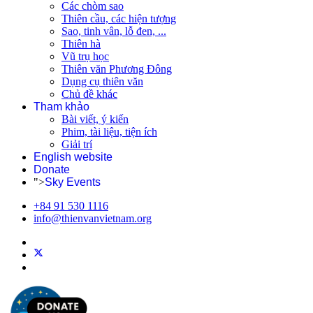
Các chòm sao
Thiên cầu, các hiện tượng
Sao, tinh vân, lỗ đen, ...
Thiên hà
Vũ trụ học
Thiên văn Phương Đông
Dụng cụ thiên văn
Chủ đề khác
Tham khảo
Bài viết, ý kiến
Phim, tài liệu, tiện ích
Giải trí
English website
Donate
">
Sky Events
+84 91 530 1116
info@thienvanvietnam.org