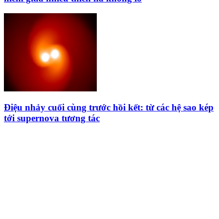
Điệu nhảy cuối cùng trước hồi kết: từ các hệ sao kép
tới supernova tương tác