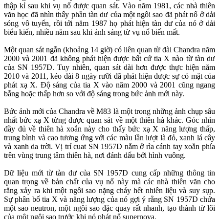
thập kỉ sau khi vụ nổ được quan sát. Vào năm 1981, các nhà thiên
văn học đã nhìn thấy phần tàn dư của một ngôi sao đã phát nổ ở dải
sóng vô tuyến, rồi tới năm 1987 họ phát hiện tàn dư của nó ở dải
biểu kiến, nhiều năm sau khi ánh sáng từ vụ nổ biến mất.
Một quan sát ngắn (khoảng 14 giờ) có liên quan từ đài Chandra năm
2000 và 2001 đã không phát hiện được bất cứ tia X nào từ tàn dư
của SN 1957D. Tuy nhiên, quan sát dài hơn được thực hiện năm
2010 và 2011, kéo dài 8 ngày rưỡi đã phát hiện được sự có mặt của
phát xạ X. Độ sáng của tia X vào năm 2000 và 2001 cũng ngang
bằng hoặc thấp hơn so với độ sáng trong bức ảnh mới này.
Bức ảnh mới của Chandra về M83 là một trong những ảnh chụp sâu
nhất bức xạ X từng được quan sát về một thiên hà khác. Góc nhìn
đầy đủ về thiên hà xoắn này cho thấy bức xạ X năng lượng thấp,
trung bình và cao tương ứng với các màu lần lượt là đỏ, xanh lá cây
và xanh da trời. Vị trí cuat SN 1957D nằm ở rìa cánh tay xoắn phía
trên vùng trung tâm thiên hà, nơi đánh dấu bởi hình vuông.
Dữ liệu mới từ tàn dư của SN 1957D cung cấp những thông tin
quan trọng về bản chất của vụ nổ này mà các nhà thiên văn cho
rằng xảy ra khi một ngôi sao nặng cháy hết nhiên liệu và suy sụp.
Sự phân bố tia X và năng lượng của nó gợi ý rằng SN 1957D chứa
một sao neutron, một ngôi sao đặc quay rất nhanh, tạo thành từ lõi
của một ngôi sao trước khi nó phát nổ supernova.