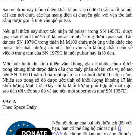
Sao neutron này (còn có tên khác là pulsar) có lẽ đã sản xuất ra một
cái kén nơi chứa các hạt mang điện di chuyện gần với vận tốc ánh
sáng được gọi là tinh vân gió pulsar.
Nếu giải thích này được xác nhận thì pulsar trong SN 1957D, được
quan sát ở tuổi thứ 55 sẽ là pulsar trẻ nhất từng được quan sát. Tàn
dư của SN 1979C trong thiên hà M100 chứa một ứng viên khác cho
pulsar trẻ nhất, nhưng các nhà thiên văn vẫn không chắc chắn về
việc ở trung tâm của SN 1979C là một pulsar hay là lỗ đen.
Một bức hình do kính thiên văn không gian Hubble chụp được
trong khung hình được đánh dấu cho thấy phần sót lại của vụ nổ tạo
nên SN 1957D nằm ở rìa một quần sao có tuổi dưới 10 triệu năm.
Nhiều sao trong số đó được ước tính có khối lượng khoảng 17 lần
khối lượng Mặt Trời. Đây chỉ là khối lượng phù hợp để một ngôi
sao tiến tới việc sụp đổ và tạo nên một supernova như SN 1957D.
VACA
Theo Space Daily
Nếu nội dung của bài trên hữu ích đối với
bạn, bạn có thể ủng hộ các tác giả
Ở
ĐÂY
để chúng tôi làm ngày càng tốt hơn