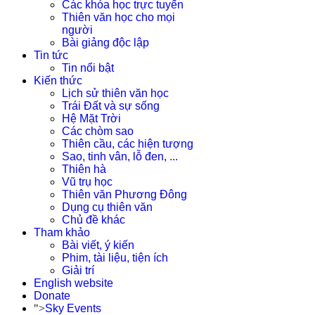
Các khóa học trực tuyến
Thiên văn học cho mọi
người
Bài giảng độc lập
Tin tức
Tin nổi bật
Kiến thức
Lịch sử thiên văn học
Trái Đất và sự sống
Hệ Mặt Trời
Các chòm sao
Thiên cầu, các hiện tượng
Sao, tinh vân, lỗ đen, ...
Thiên hà
Vũ trụ học
Thiên văn Phương Đông
Dụng cụ thiên văn
Chủ đề khác
Tham khảo
Bài viết, ý kiến
Phim, tài liệu, tiện ích
Giải trí
English website
Donate
">
Sky Events