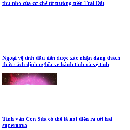
thu nhỏ của cơ chế từ trường trên Trái Đất
Ngoại vệ tinh đầu tiên được xác nhận đang thách
thức cách định nghĩa về hành tinh và vệ tinh
Tinh vân Con Sứa có thể là nơi diễn ra tới hai
supernova