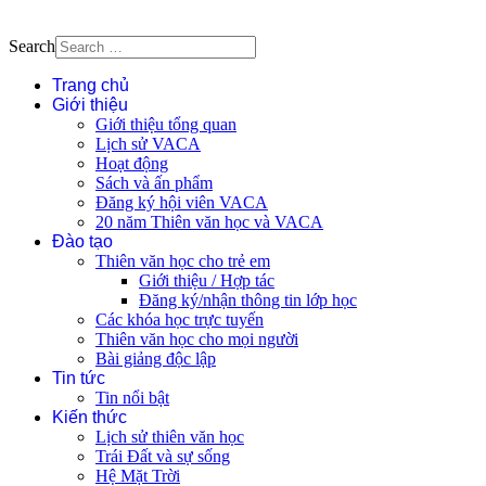
Search
Trang chủ
Giới thiệu
Giới thiệu tổng quan
Lịch sử VACA
Hoạt động
Sách và ấn phẩm
Đăng ký hội viên VACA
20 năm Thiên văn học và VACA
Đào tạo
Thiên văn học cho trẻ em
Giới thiệu / Hợp tác
Đăng ký/nhận thông tin lớp học
Các khóa học trực tuyến
Thiên văn học cho mọi người
Bài giảng độc lập
Tin tức
Tin nổi bật
Kiến thức
Lịch sử thiên văn học
Trái Đất và sự sống
Hệ Mặt Trời