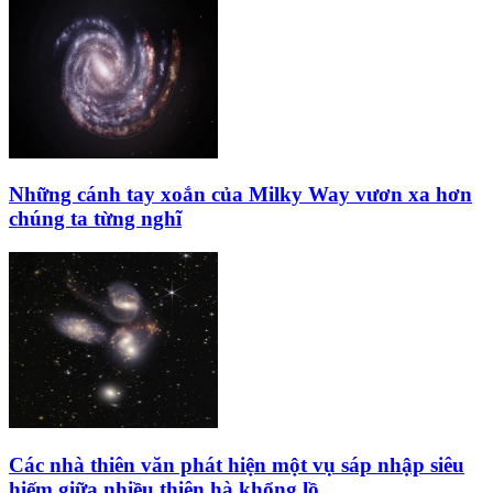
Những cánh tay xoắn của Milky Way vươn xa hơn
chúng ta từng nghĩ
Các nhà thiên văn phát hiện một vụ sáp nhập siêu
hiếm giữa nhiều thiên hà khổng lồ