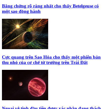
Bằng chứng rõ ràng nhất cho thấy Betelgeuse có
một sao đồng hành
Cực quang trên Sao Hỏa cho thấy một phiên bản
thu nhỏ của cơ chế từ trường trên Trái Đất
Ngoại vệ tinh đầu tiên được xác nhận đang thách