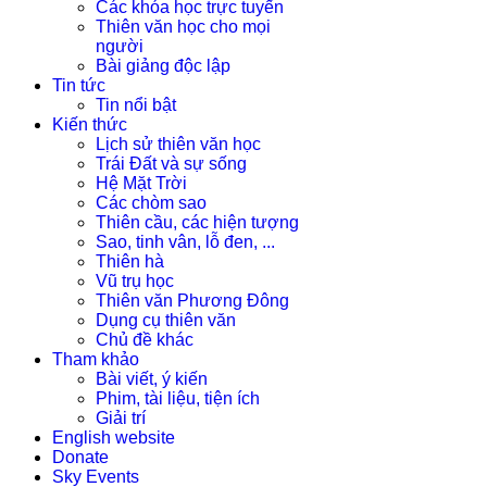
Các khóa học trực tuyến
Thiên văn học cho mọi
người
Bài giảng độc lập
Tin tức
Tin nổi bật
Kiến thức
Lịch sử thiên văn học
Trái Đất và sự sống
Hệ Mặt Trời
Các chòm sao
Thiên cầu, các hiện tượng
Sao, tinh vân, lỗ đen, ...
Thiên hà
Vũ trụ học
Thiên văn Phương Đông
Dụng cụ thiên văn
Chủ đề khác
Tham khảo
Bài viết, ý kiến
Phim, tài liệu, tiện ích
Giải trí
English website
Donate
Sky Events