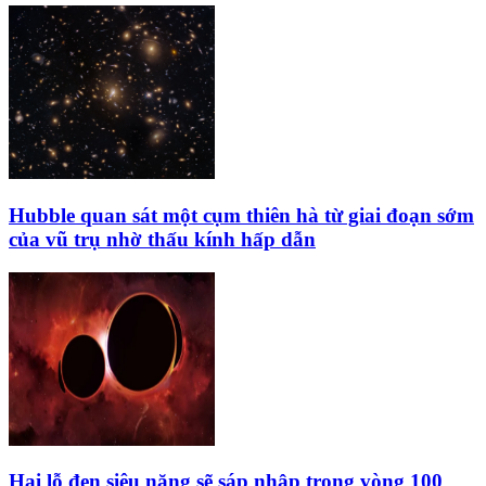
Hubble quan sát một cụm thiên hà từ giai đoạn sớm
của vũ trụ nhờ thấu kính hấp dẫn
Hai lỗ đen siêu nặng sẽ sáp nhập trong vòng 100