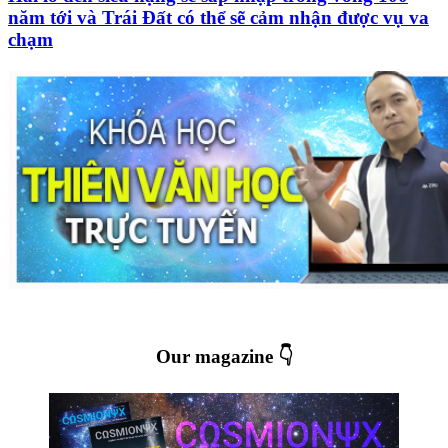
năm tới và Trái Đất có thể sẽ cảm nhận được vụ va
chạm
Our magazine 👇