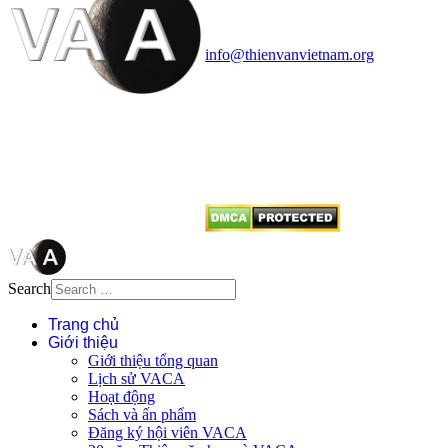
Văn phòng: 90b Khương Đình,
quận Thanh Xuân, Hà Nội
Điện thoại: 091.530.1116; Email:
info@thienvanvietnam.org
Mọi bài viết tại đây thuộc bản
quyền của VACA, vui lòng ghi rõ
tên tác giả và nguồn trích
dẫn
Thienvanvietnam.org
khi quý
vị tái sử dụng bất cứ nội dung nào
từ website này.
Search
Trang chủ
Giới thiệu
Giới thiệu tổng quan
Lịch sử VACA
Hoạt động
Sách và ấn phẩm
Đăng ký hội viên VACA