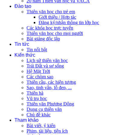
20 năm Thiên văn học và VACA
Đào tạo
Thiên văn học cho trẻ em
Giới thiệu / Hợp tác
Đăng ký/nhận thông tin lớp học
Các khóa học trực tuyến
Thiên văn học cho mọi người
Bài giảng độc lập
Tin tức
Tin nổi bật
Kiến thức
Lịch sử thiên văn học
Trái Đất và sự sống
Hệ Mặt Trời
Các chòm sao
Thiên cầu, các hiện tượng
Sao, tinh vân, lỗ đen, ...
Thiên hà
Vũ trụ học
Thiên văn Phương Đông
Dụng cụ thiên văn
Chủ đề khác
Tham khảo
Bài viết, ý kiến
Phim, tài liệu, tiện ích