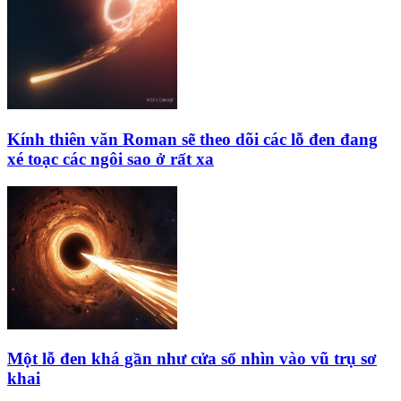
Kính thiên văn Roman sẽ theo dõi các lỗ đen đang
xé toạc các ngôi sao ở rất xa
Một lỗ đen khá gần như cửa sổ nhìn vào vũ trụ sơ
khai