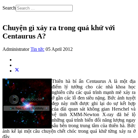
Search
Chuyện gì xảy ra trong quá khứ với
Centaurus A?
Administrator
Tin tức
05 April 2012
Thiên hà bí ẩn Centaurus A là một địa
điểm lý tưởng cho các nhà khoa học
nghiên cứu các quá trình mạnh mẽ xảy ra
ở gần các lỗ đen siêu nặng. Bức ảnh tuyệt
đẹp này mới được ghi lại do sự kết hợp
của đài quan sát không gian Herschel và
vệ tinh XMM-Newton X-ray đã hé lộ
những quá trình biến đổi năng lượng ngay
sâu bên trong trung tâm của thiên hà. Bức
ảnh kể lại một câu chuyện chết chóc trong quá khứ từng xảy ra ở
đây.