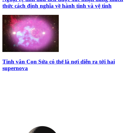
thức cách định nghĩa về hành tinh và vệ tinh
Tinh vân Con Sứa có thể là nơi diễn ra tới hai
supernova
HỘI THIÊN
VĂN VÀ VŨ TRỤ
HỌC VIỆT NAM
Vietnam Astronomy and
Cosmology Association (VACA)