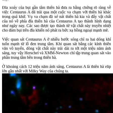
Đĩa xoáy của bụi gần tâm thiên hà đưa ra bằng chứng rõ ràng về
việc Centaurus A đã trải qua một cuộc va chạm với thiên hà khác
trong quá khứ. Vụ va chạm đã xé nát thiên hà kia và đẩy vật chất
của nó về phía đĩa thiên hà của Centaurus A tạo thành hình dạng
như ngày nay. Các sao được tạo thành từ vật chất này truyền nhiệt
cho đám bụi trên đĩa khiến nó phát ra bức xạ hồng ngoại mạnh mẽ.
Việc quan sát Centaurus A ở nhiều bước sóng chỉ ra hai dóng khí
tuôn mạnh từ lỗ đen trung tâm. Khi quan sát bằng các kính thiên
văn vô tuyến, dòng vật chất này trải dài ra tới một triệu năm ánh
sáng, tuy vậy Herschel và XMM-Newton chỉ tập trung quan sát vào
phần trung tâm bên trong thiên hà.
Ở khoảng cách 12 triệu năm ánh sáng, Centaurus A là thiên hà elip
lớn gần nhất với Milky Way của chúng ta.