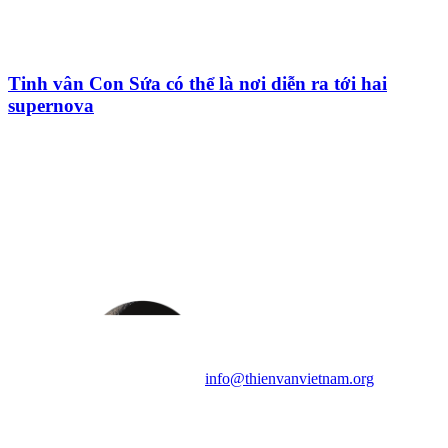
Tinh vân Con Sứa có thể là nơi diễn ra tới hai
supernova
HỘI THIÊN
VĂN VÀ VŨ TRỤ
HỌC VIỆT NAM
Vietnam Astronomy and
Cosmology Association (VACA)
Văn phòng: 90b Khương Đình,
quận Thanh Xuân, Hà Nội
Điện thoại: 091.530.1116; Email:
info@thienvanvietnam.org
Mọi bài viết tại đây thuộc bản
quyền của VACA, vui lòng ghi rõ