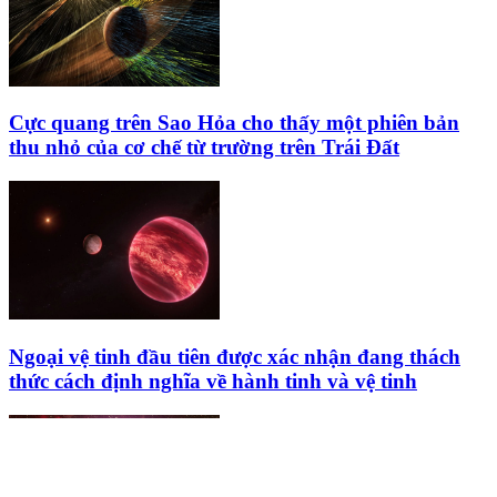
Cực quang trên Sao Hỏa cho thấy một phiên bản
thu nhỏ của cơ chế từ trường trên Trái Đất
Ngoại vệ tinh đầu tiên được xác nhận đang thách
thức cách định nghĩa về hành tinh và vệ tinh