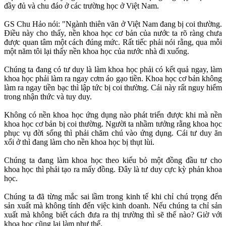
đầy đủ và chu đáo ở các trường học ở Việt Nam.
GS Chu Hảo nói: "Ngành thiên văn ở Việt Nam đang bị coi thường.
Điều này cho thấy, nền khoa học cơ bản của nước ta rõ ràng chưa
được quan tâm một cách đúng mức. Rất tiếc phải nói rằng, qua mỗi
một năm tôi lại thấy nền khoa học của nước nhà đi xuống.
Chúng ta đang có tư duy là làm khoa học phải có kết quả ngay, làm
khoa học phải làm ra ngay cơm áo gạo tiền. Khoa học cơ bản không
làm ra ngay tiền bạc thì lập tức bị coi thường. Cái này rất nguy hiểm
trong nhận thức và tuy duy.
Không có nền khoa học ứng dụng nào phát triển được khi mà nền
khoa học cơ bản bị coi thường. Người ta nhầm tưởng rằng khoa học
phục vụ đời sống thì phải chăm chú vào ứng dụng. Cái tư duy ăn
xổi ở thì đang làm cho nền khoa học bị thụt lùi.
Chúng ta đang làm khoa học theo kiểu bỏ một đồng đầu tư cho
khoa học thì phải tạo ra mấy đồng. Đây là tư duy cực kỳ phản khoa
học.
Chúng ta đã từng mắc sai lầm trong kinh tế khi chỉ chú trọng đến
sản xuất mà không tính đến việc kinh doanh. Nếu chúng ta chỉ sản
xuất mà không biết cách đưa ra thị trường thì sẽ thế nào? Giờ với
khoa học cũng lại làm như thế.