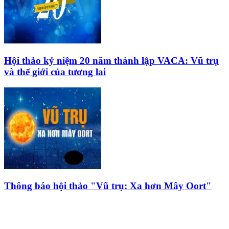
Hội thảo kỷ niệm 20 năm thành lập VACA: Vũ trụ
và thế giới của tương lai
Thông báo hội thảo "Vũ trụ: Xa hơn Mây Oort"