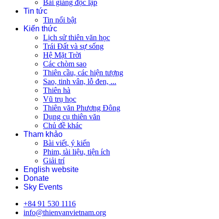
Bài giảng độc lập
Tin tức
Tin nổi bật
Kiến thức
Lịch sử thiên văn học
Trái Đất và sự sống
Hệ Mặt Trời
Các chòm sao
Thiên cầu, các hiện tượng
Sao, tinh vân, lỗ đen, ...
Thiên hà
Vũ trụ học
Thiên văn Phương Đông
Dụng cụ thiên văn
Chủ đề khác
Tham khảo
Bài viết, ý kiến
Phim, tài liệu, tiện ích
Giải trí
English website
Donate
Sky Events
+84 91 530 1116
info@thienvanvietnam.org