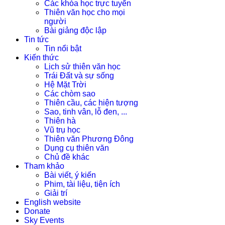
Các khóa học trực tuyến
Thiên văn học cho mọi
người
Bài giảng độc lập
Tin tức
Tin nổi bật
Kiến thức
Lịch sử thiên văn học
Trái Đất và sự sống
Hệ Mặt Trời
Các chòm sao
Thiên cầu, các hiện tượng
Sao, tinh vân, lỗ đen, ...
Thiên hà
Vũ trụ học
Thiên văn Phương Đông
Dụng cụ thiên văn
Chủ đề khác
Tham khảo
Bài viết, ý kiến
Phim, tài liệu, tiện ích
Giải trí
English website
Donate
Sky Events