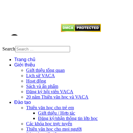
tên tác giả và nguồn trích
dẫn
Thienvanvietnam.org
khi quý
vị tái sử dụng bất cứ nội dung nào
từ website này.
Search
Trang chủ
Giới thiệu
Giới thiệu tổng quan
Lịch sử VACA
Hoạt động
Sách và ấn phẩm
Đăng ký hội viên VACA
20 năm Thiên văn học và VACA
Đào tạo
Thiên văn học cho trẻ em
Giới thiệu / Hợp tác
Đăng ký/nhận thông tin lớp học
Các khóa học trực tuyến
Thiên văn học cho mọi người