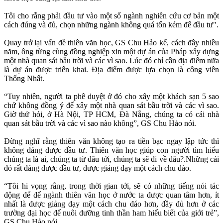
Tôi cho rằng phải đầu tư vào một số ngành nghiên cứu cơ bản một
cách đúng và đủ, chọn những ngành không quá tốn kém để đầu tư".
Quay trở lại vấn đề thiên văn học, GS Chu Hảo kể, cách đây nhiều
năm, ông từng cùng đồng nghiệp xin một dự án của Pháp xây dựng
một nhà quan sát bầu trời và các vì sao. Lúc đó chỉ cần địa điểm nữa
là dự án được triển khai. Địa điểm được lựa chọn là công viên
Thống Nhất.
“Tuy nhiên, người ta phê duyệt ở đó cho xây một khách sạn 5 sao
chứ không đồng ý để xây một nhà quan sát bầu trời và các vì sao.
Giờ thử hỏi, ở Hà Nội, TP HCM, Đà Nẵng, chúng ta có cái nhà
quan sát bầu trời và các vì sao nào không”, GS Chu Hảo nói.
Đừng nghĩ rằng thiên văn không tạo ra tiền bạc ngay lập tức thì
không đáng được đầu tư. Thiên văn học giúp con người tìm hiểu
chúng ta là ai, chúng ta từ đâu tới, chúng ta sẽ đi về đâu?.Những cái
đó rất đáng được đầu tư, được giảng dạy một cách chu đáo.
“Tôi hi vọng rằng, trong thời gian tới, sẽ có những tiếng nói tác
động để để ngành thiên văn học ở nước ta được quan tâm hơn, ít
nhất là được giảng dạy một cách chu đáo hơn, đầy đủ hơn ở các
trường đại học để nuôi dưỡng tinh thần ham hiểu biết của giới trẻ”,
GS Chu Hảo nói.