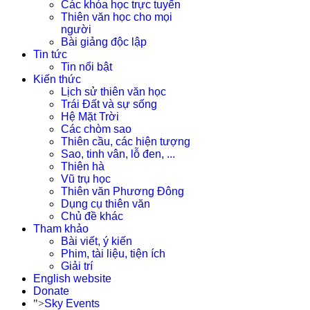
Các khóa học trực tuyến
Thiên văn học cho mọi
người
Bài giảng độc lập
Tin tức
Tin nổi bật
Kiến thức
Lịch sử thiên văn học
Trái Đất và sự sống
Hệ Mặt Trời
Các chòm sao
Thiên cầu, các hiện tượng
Sao, tinh vân, lỗ đen, ...
Thiên hà
Vũ trụ học
Thiên văn Phương Đông
Dụng cụ thiên văn
Chủ đề khác
Tham khảo
Bài viết, ý kiến
Phim, tài liệu, tiện ích
Giải trí
English website
Donate
">
Sky Events