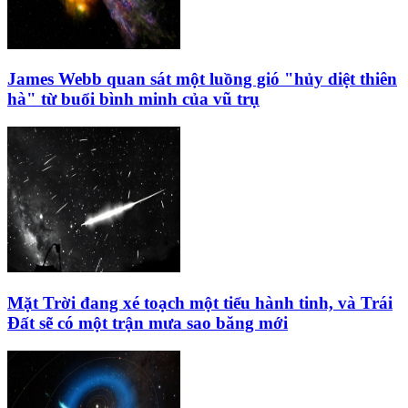
James Webb quan sát một luồng gió "hủy diệt thiên
hà" từ buổi bình minh của vũ trụ
Mặt Trời đang xé toạch một tiểu hành tinh, và Trái
Đất sẽ có một trận mưa sao băng mới