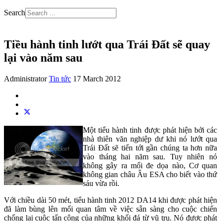
Search
Tiều hành tinh lướt qua Trái Đất sẽ quay
lại vào năm sau
Administrator
Tin tức
17 March 2012
Một tiểu hành tinh được phát hiện bởi các
nhà thiên văn nghiệp dư khi nó lướt qua
Trái Đất sẽ tiến tới gần chúng ta hơn nữa
vào tháng hai năm sau. Tuy nhiên nó
không gây ra mối đe dọa nào, Cơ quan
không gian châu Âu ESA cho biết vào thứ
sáu vừa rồi.
Với chiều dài 50 mét, tiểu hành tinh 2012 DA14 khi được phát hiện
đã làm bùng lên mối quan tâm về việc sẵn sàng cho cuộc chiến
chống lại cuộc tấn công của những khối đá từ vũ trụ. Nó được phát