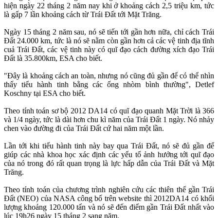
hiện ngày 22 tháng 2 năm nay khi ở khoảng cách 2,5 triệu km, tức
là gấp 7 lần khoảng cách từ Trái Đất tới Mặt Trăng.
Ngày 15 tháng 2 năm sau, nó sẽ tiến tới gần hơn nữa, chỉ cách Trái
Đất 24.000 km, tức là nó sẽ nằm còn gần hơn cả các vệ tinh địa tĩnh
cuả Trái Đất, các vệ tinh này có quĩ đạo cách đường xích đạo Trái
Đất là 35.800km, ESA cho biết.
"Đây là khoảng cách an toàn, nhưng nó cũng đủ gần để có thể nhìn
thấy tiểu hành tinh bằng các ống nhòm bình thường", Detlef
Koschny tại ESA cho biết.
Theo tính toán sơ bộ 2012 DA14 có quĩ đạo quanh Mặt Trời là 366
và 1/4 ngày, tức là dài hơn chu kì năm của Trái Đất 1 ngày. Nó nhảy
chen vào đường đi của Trái Đất cứ hai năm một lần.
Lần tới khi tiểu hành tinh này bay qua Trái Đất, nó sẽ đủ gần để
giúp các nhà khoa học xác định các yếu tố ảnh hưởng tới quĩ đạo
của nó trong đó rất quan trọng là lực hấp dẫn của Trái Đất và Mặt
Trăng.
Theo tính toán của chương trình nghiên cứu các thiên thể gần Trái
Đất (NEO) của NASA công bố trên website thì 2012DA14 có khối
lượng khoảng 120.000 tấn và nó sẽ đến điểm gần Trái Đất nhất vào
lúc 19h26 ngày 15 tháng 2 sang năm.