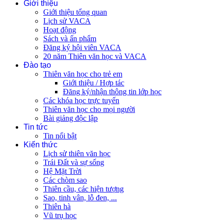
Giới thiệu
Giới thiệu tổng quan
Lịch sử VACA
Hoạt động
Sách và ấn phẩm
Đăng ký hội viên VACA
20 năm Thiên văn học và VACA
Đào tạo
Thiên văn học cho trẻ em
Giới thiệu / Hợp tác
Đăng ký/nhận thông tin lớp học
Các khóa học trực tuyến
Thiên văn học cho mọi người
Bài giảng độc lập
Tin tức
Tin nổi bật
Kiến thức
Lịch sử thiên văn học
Trái Đất và sự sống
Hệ Mặt Trời
Các chòm sao
Thiên cầu, các hiện tượng
Sao, tinh vân, lỗ đen, ...
Thiên hà
Vũ trụ học