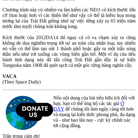
Chương trình này có nhiệm vụ tìm kiếm các NEO có kích thước lớn
cỡ 1km hoặc hơn vì các thiên thể như vậy có thể là hiểm họa trong
tương lai của Trái Đất giống như sự việc từng xảy ra 65 triệu năm
trước làm tuyệt chủng loài khủng long.
Kích thước của 2012DA14 thì ngay cả có va chạm xảy ra cũng
không đe dọa nghiêm trọng tới sự an toàn của nhân loại, tuy nhiên
nó vẫn có thể làm tan nát 1 thành phố hoặc gây ra một trận sóng
thần nếu như rơi xuống các vùng biển gần bờ. Một ví dụ của tiểu
hành tinh dạng này đã tấn công Trái Đất gần đây là sự kiện
Tunguska năm 1908 đã quét sạch cả một góc rừng hàng nghìn cây.
VACA
(Theo Space Daily)
Nếu nội dung của bài trên hữu ích đối với
bạn, bạn có thể ủng hộ các tác giả
Ở
ĐÂY
để chúng tôi làm ngày càng tốt hơn
và mang lại kiến thức phong phú, đa dạng
và - như bao lâu nay - cực kỳ chính xác
tới cộng đồng.
Trân trọng cám ơn!