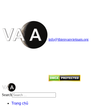
VĂN VÀ VŨ TRỤ
HỌC VIỆT NAM
Vietnam Astronomy and
Cosmology Association (VACA)
Văn phòng: 90b Khương Đình,
quận Thanh Xuân, Hà Nội
Điện thoại: 091.530.1116; Email:
info@thienvanvietnam.org
Mọi bài viết tại đây thuộc bản
quyền của VACA, vui lòng ghi rõ
tên tác giả và nguồn trích
dẫn
Thienvanvietnam.org
khi quý
vị tái sử dụng bất cứ nội dung nào
từ website này.
Search
Trang chủ