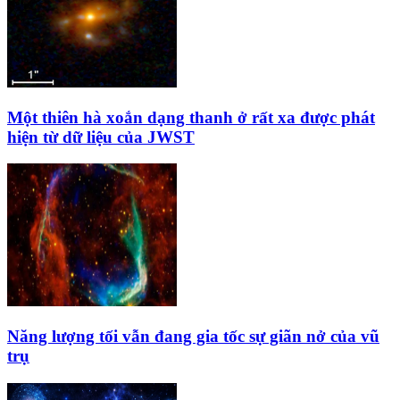
Một thiên hà xoắn dạng thanh ở rất xa được phát
hiện từ dữ liệu của JWST
Năng lượng tối vẫn đang gia tốc sự giãn nở của vũ
trụ