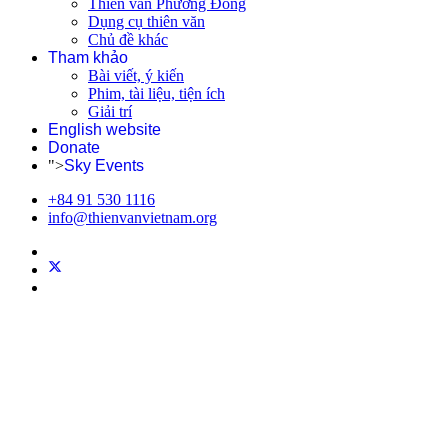
Thiên văn Phương Đông
Dụng cụ thiên văn
Chủ đề khác
Tham khảo
Bài viết, ý kiến
Phim, tài liệu, tiện ích
Giải trí
English website
Donate
">
Sky Events
+84 91 530 1116
info@thienvanvietnam.org