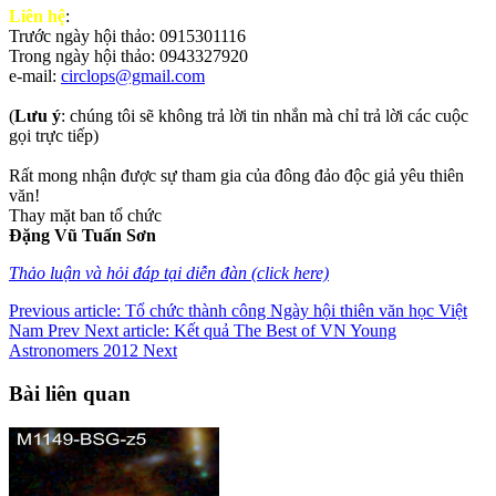
Liên hệ
:
Trước ngày hội thảo: 0915301116
Trong ngày hội thảo: 0943327920
e-mail:
circlops@gmail.com
(
Lưu ý
: chúng tôi sẽ không trả lời tin nhắn mà chỉ trả lời các cuộc
gọi trực tiếp)
Rất mong nhận được sự tham gia của đông đảo độc giả yêu thiên
văn!
Thay mặt ban tổ chức
Đặng Vũ Tuấn Sơn
Thảo luận và hỏi đáp tại diễn đàn (click here)
Previous article: Tổ chức thành công Ngày hội thiên văn học Việt
Nam
Prev
Next article: Kết quả The Best of VN Young
Astronomers 2012
Next
Bài liên quan