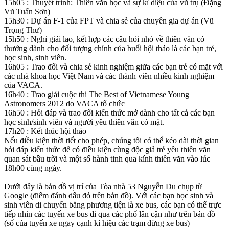
15h05 : Thuyết trình: Thiên văn học và sự kì diệu của vũ trụ (Đặng
Vũ Tuấn Sơn)
15h30 : Dự án F-1 của FPT và chia sẻ của chuyên gia dự án (Vũ
Trọng Thư)
15h50 : Nghỉ giải lao, kết hợp các câu hỏi nhỏ về thiên văn có
thưởng dành cho đối tượng chính của buổi hội thảo là các bạn trẻ,
học sinh, sinh viên.
16h05 : Trao đổi và chia sẻ kinh nghiệm giữa các bạn trẻ có mặt với
các nhà khoa học Việt Nam và các thành viên nhiều kinh nghiệm
của VACA.
16h40 : Trao giải cuộc thi The Best of Vietnamese Young
Astronomers 2012 do VACA tổ chức
16h50 : Hỏi đáp và trao đổi kiến thức mở dành cho tất cả các bạn
học sinh/sinh viên và người yêu thiên văn có mặt.
17h20 : Kết thúc hội thảo
Nếu điều kiện thời tiết cho phép, chúng tôi có thể kéo dài thời gian
hỏi đáp kiến thức để có điều kiện cùng độc giả trẻ yêu thiên văn
quan sát bầu trời và một số hành tinh qua kính thiên văn vào lúc
18h00 cùng ngày.
Dưới đây là bản đồ vị trí của Tòa nhà 53 Nguyễn Du chụp từ
Google (điểm đánh dấu đỏ trên bản đồ). Với các bạn học sinh và
sinh viên di chuyển bằng phương tiện là xe bus, các bạn có thể trực
tiếp nhìn các tuyến xe bus đi qua các phố lân cận như trên bản đồ
(số của tuyến xe ngay cạnh kí hiệu các trạm dừng xe bus)