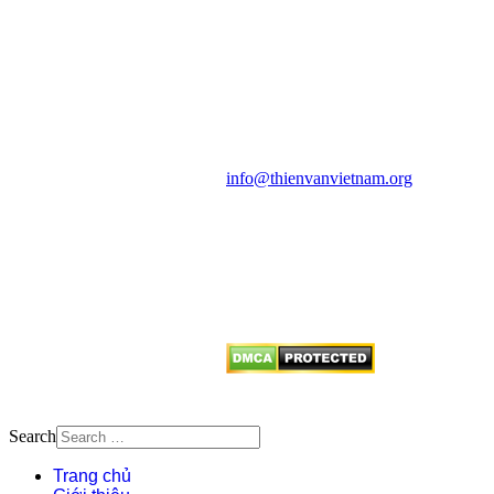
VĂN VÀ VŨ TRỤ
HỌC VIỆT NAM
Vietnam Astronomy and
Cosmology Association (VACA)
Văn phòng: 90b Khương Đình,
quận Thanh Xuân, Hà Nội
Điện thoại: 091.530.1116; Email:
info@thienvanvietnam.org
Mọi bài viết tại đây thuộc bản
quyền của VACA, vui lòng ghi rõ
tên tác giả và nguồn trích
dẫn
Thienvanvietnam.org
khi quý
vị tái sử dụng bất cứ nội dung nào
từ website này.
Search
Trang chủ