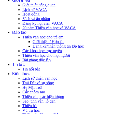
Giới thiệu
Giới thiệu tổng quan
Lịch sử VACA
Hoạt động
Sách và ấn phẩm
Đăng ký hội viên VACA
20 năm Thiên văn học và VACA
Đào tạo
Thiên văn học cho trẻ em
Giới thiệu / Hợp tác
Đăng ký/nhận thông tin lớp học
Các khóa học trực tuyến
Thiên văn học cho mọi người
Bài giảng độc lập
Tin tức
Tin nổi bật
Kiến thức
Lịch sử thiên văn học
Trái Đất và sự sống
Hệ Mặt Trời
Các chòm sao
Thiên cầu, các hiện tượng
Sao, tinh vân, lỗ đen, ...
Thiên hà
Vũ trụ học