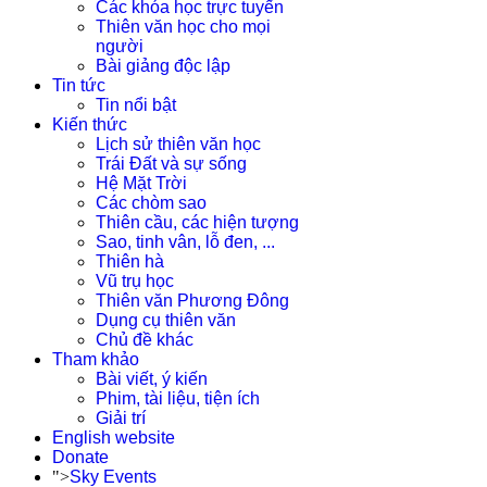
Các khóa học trực tuyến
Thiên văn học cho mọi
người
Bài giảng độc lập
Tin tức
Tin nổi bật
Kiến thức
Lịch sử thiên văn học
Trái Đất và sự sống
Hệ Mặt Trời
Các chòm sao
Thiên cầu, các hiện tượng
Sao, tinh vân, lỗ đen, ...
Thiên hà
Vũ trụ học
Thiên văn Phương Đông
Dụng cụ thiên văn
Chủ đề khác
Tham khảo
Bài viết, ý kiến
Phim, tài liệu, tiện ích
Giải trí
English website
Donate
">
Sky Events