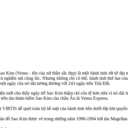
ao Kim (Venus - tên của nữ thần sắc đẹp) là một hành tinh tới từ địa 
t và nghiền nát cùng lúc. Nhưng không chỉ có thế, hành tinh thứ hai c
vì một ngày của nó dài tương đương với 243 ngày trên Trái Đất.
iện mới cho thấy ngày trê Sao Kim thậm chí còn tệ hơn nữa vì nó dài 
ổ trên tàu thám hiểm Sao Kim của châu Âu là Venus Express.
à VIRTIS để quét toàn bộ bề mặt của hành tinh bên dưới lớp khí quyển
ới bản đồ Sao Kim được vẽ trong những năm 1990-1994 bởi tàu Magell