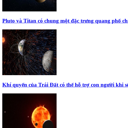
Pluto và Titan có chung một đặc trưng quang phổ ch
Khí quyển của Trái Đất có thể hỗ trợ con người khi 