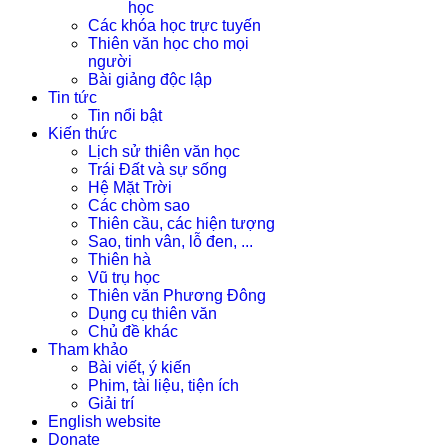
học
Các khóa học trực tuyến
Thiên văn học cho mọi
người
Bài giảng độc lập
Tin tức
Tin nổi bật
Kiến thức
Lịch sử thiên văn học
Trái Đất và sự sống
Hệ Mặt Trời
Các chòm sao
Thiên cầu, các hiện tượng
Sao, tinh vân, lỗ đen, ...
Thiên hà
Vũ trụ học
Thiên văn Phương Đông
Dụng cụ thiên văn
Chủ đề khác
Tham khảo
Bài viết, ý kiến
Phim, tài liệu, tiện ích
Giải trí
English website
Donate