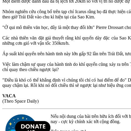
Một điểm được đánh dấu đã bị lệch tới 20km so với vị trí nó được dự
Nhóm nghiên cứu công bố trên tạp chí Icarus rằng họ đã thực hiện các
theo giờ Trái Đất vào chu kì hiện tại của Sao Kim.
"Ở qui mô thiên văn học, đây là một thay đổi lớn" Pierre Drossart cho
Các nhà thiên văn đặt giả thuyết rằng khí quyển dày đặc của Sao
những cơn gió với vận tốc 350km/h.
Áp suất khí quyển trên hành tinh này lớn gấp 92 lần trên Trái Đất, t
Việc làm chậm sự quay của hành tinh do khí quyển cũng xảy ra trên 
chí quay theo chiều ngược lại?
"Điều là khó có thể khẳng định vì chúng tôi chỉ có hai điểm để đo" D
quay chậm lại. Rồi khi nó đổi chiều thì sẽ ngược lại như hiệu ứng con
VACA
(Theo Space Daily)
Nếu nội dung của bài trên hữu ích đối với b
nay - cực kỳ chính xác tới cộng đồng.