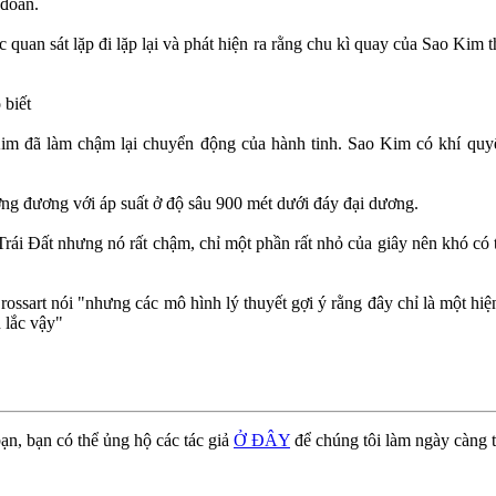
 đoán.
 quan sát lặp đi lặp lại và phát hiện ra rằng chu kì quay của Sao Kim
 biết
 Kim đã làm chậm lại chuyển động của hành tinh. Sao Kim có khí q
ương đương với áp suất ở độ sâu 900 mét dưới đáy đại dương.
Trái Đất nhưng nó rất chậm, chỉ một phần rất nhỏ của giây nên khó có 
rossart nói "nhưng các mô hình lý thuyết gợi ý rằng đây chỉ là một hiệ
 lắc vậy"
ạn, bạn có thể ủng hộ các tác giả
Ở ĐÂY
để chúng tôi làm ngày càng t