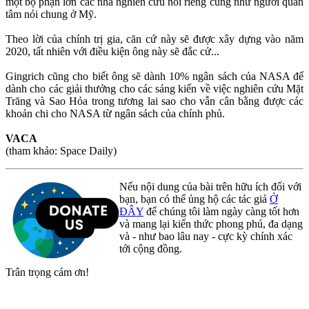
một bộ phận lớn các nhà nghiên cứu nói riêng cũng như người quan
tâm nói chung ở Mỹ.
Theo lời của chính trị gia, căn cứ này sẽ được xây dựng vào năm
2020, tất nhiên với điều kiện ông này sẽ đắc cử...
Gingrich cũng cho biết ông sẽ dành 10% ngân sách của NASA để
dành cho các giải thưởng cho các sáng kiến về việc nghiên cứu Mặt
Trăng và Sao Hỏa trong tương lai sao cho vẫn cân bằng được các
khoản chi cho NASA từ ngân sách của chính phủ.
VACA
(tham khảo: Space Daily)
Nếu nội dung của bài trên hữu ích đối với
bạn, bạn có thể ủng hộ các tác giả
Ở
ĐÂY
để chúng tôi làm ngày càng tốt hơn
và mang lại kiến thức phong phú, đa dạng
và - như bao lâu nay - cực kỳ chính xác
tới cộng đồng.
Trân trọng cám ơn!