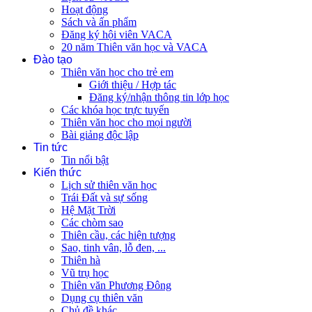
Hoạt động
Sách và ấn phẩm
Đăng ký hội viên VACA
20 năm Thiên văn học và VACA
Đào tạo
Thiên văn học cho trẻ em
Giới thiệu / Hợp tác
Đăng ký/nhận thông tin lớp học
Các khóa học trực tuyến
Thiên văn học cho mọi người
Bài giảng độc lập
Tin tức
Tin nổi bật
Kiến thức
Lịch sử thiên văn học
Trái Đất và sự sống
Hệ Mặt Trời
Các chòm sao
Thiên cầu, các hiện tượng
Sao, tinh vân, lỗ đen, ...
Thiên hà
Vũ trụ học
Thiên văn Phương Đông
Dụng cụ thiên văn
Chủ đề khác