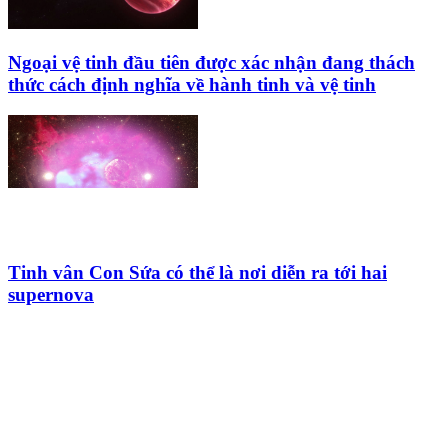
Ngoại vệ tinh đầu tiên được xác nhận đang thách
thức cách định nghĩa về hành tinh và vệ tinh
Tinh vân Con Sứa có thể là nơi diễn ra tới hai
supernova
HỘI THIÊN
VĂN VÀ VŨ TRỤ
HỌC VIỆT NAM