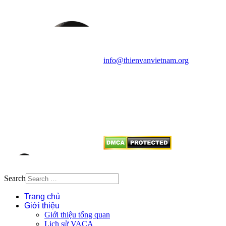
Vietnam Astronomy and
Cosmology Association (VACA)
Văn phòng: 90b Khương Đình,
quận Thanh Xuân, Hà Nội
Điện thoại: 091.530.1116; Email:
info@thienvanvietnam.org
Mọi bài viết tại đây thuộc bản
quyền của VACA, vui lòng ghi rõ
tên tác giả và nguồn trích
dẫn
Thienvanvietnam.org
khi quý
vị tái sử dụng bất cứ nội dung nào
từ website này.
Search
Trang chủ
Giới thiệu
Giới thiệu tổng quan
Lịch sử VACA