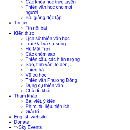
Các khóa học trực tuyến
Thiên văn học cho mọi
người
Bài giảng độc lập
Tin tức
Tin nổi bật
Kiến thức
Lịch sử thiên văn học
Trái Đất và sự sống
Hệ Mặt Trời
Các chòm sao
Thiên cầu, các hiện tượng
Sao, tinh vân, lỗ đen, ...
Thiên hà
Vũ trụ học
Thiên văn Phương Đông
Dụng cụ thiên văn
Chủ đề khác
Tham khảo
Bài viết, ý kiến
Phim, tài liệu, tiện ích
Giải trí
English website
Donate
">
Sky Events