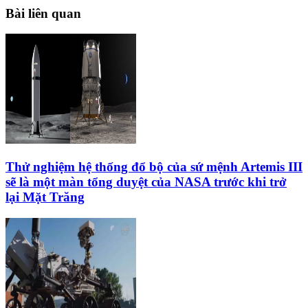
Bài liên quan
Thử nghiệm hệ thống đổ bộ của sứ mệnh Artemis III
sẽ là một màn tổng duyệt của NASA trước khi trở
lại Mặt Trăng