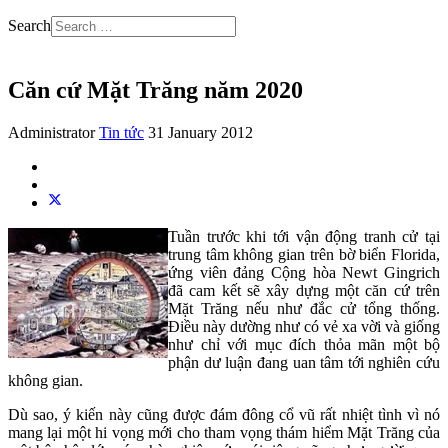
Search
Căn cứ Mặt Trăng năm 2020
Administrator
Tin tức
31 January 2012
Tuần trước khi tới vận động tranh cử tại
trung tâm không gian trên bờ biển Florida,
ứng viên đảng Cộng hòa Newt Gingrich
đã cam kết sẽ xây dựng một căn cứ trên
Mặt Trăng nếu như đắc cử tổng thống.
Điều này dường như có vẻ xa vời và giống
như chỉ với mục đích thỏa mãn một bộ
phận dư luận đang uan tâm tới nghiên cứu
không gian.
Dù sao, ý kiến này cũng được đám đông cổ vũ rất nhiệt tình vì nó
mang lại một hi vọng mới cho tham vọng thám hiểm Mặt Trăng của