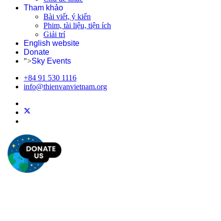
Tham khảo
Bài viết, ý kiến
Phim, tài liệu, tiện ích
Giải trí
English website
Donate
">
Sky Events
+84 91 530 1116
info@thienvanvietnam.org