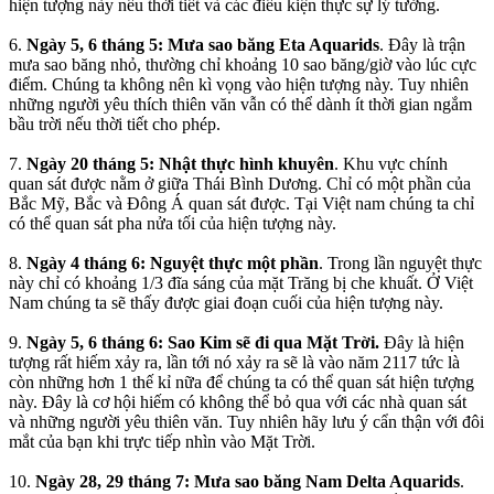
hiện tượng này nếu thời tiết và các điều kiện thực sự lý tưởng.
6.
Ngày 5, 6 tháng 5: Mưa sao băng Eta Aquarids
. Đây là trận
mưa sao băng nhỏ, thường chỉ khoảng 10 sao băng/giờ vào lúc cực
điểm. Chúng ta không nên kì vọng vào hiện tượng này. Tuy nhiên
những người yêu thích thiên văn vẫn có thể dành ít thời gian ngắm
bầu trời nếu thời tiết cho phép.
7.
Ngày 20 tháng 5: Nhật thực hình khuyên
. Khu vực chính
quan sát được nằm ở giữa Thái Bình Dương. Chỉ có một phần của
Bắc Mỹ, Bắc và Đông Á quan sát được. Tại Việt nam chúng ta chỉ
có thể quan sát pha nửa tối của hiện tượng này.
8.
Ngày 4 tháng 6: Nguyệt thực một phần
. Trong lần nguyệt thực
này chỉ có khoảng 1/3 đĩa sáng của mặt Trăng bị che khuất. Ở Việt
Nam chúng ta sẽ thấy được giai đoạn cuối của hiện tượng này.
9.
Ngày 5, 6 tháng 6: Sao Kim sẽ đi qua Mặt Trời.
Đây là hiện
tượng rất hiếm xảy ra, lần tới nó xảy ra sẽ là vào năm 2117 tức là
còn những hơn 1 thế kỉ nữa để chúng ta có thể quan sát hiện tượng
này. Đây là cơ hội hiếm có không thể bỏ qua với các nhà quan sát
và những người yêu thiên văn. Tuy nhiên hãy lưu ý cẩn thận với đôi
mắt của bạn khi trực tiếp nhìn vào Mặt Trời.
10.
Ngày 28, 29 tháng 7: Mưa sao băng Nam Delta Aquarids
.