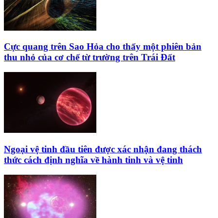
Cực quang trên Sao Hỏa cho thấy một phiên bản
thu nhỏ của cơ chế từ trường trên Trái Đất
Ngoại vệ tinh đầu tiên được xác nhận đang thách
thức cách định nghĩa về hành tinh và vệ tinh