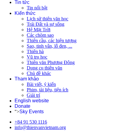
Tin tức
Tin nổi bật
Kiến thức
Lịch sử thiên văn học
Trái Đất và sự sống
Hệ Mặt Trời
Các chòm sao
Thiên cầu, các hiện tượng
Sao, tinh vân, lỗ đen, ...
Thiên hà
Vũ trụ học
Thiên văn Phương Đông
Dụng cụ thiên văn
Chủ đề khác
Tham khảo
Bài viết, ý kiến
Phim, tài liệu, tiện ích
Giải trí
English website
Donate
">
Sky Events
+84 91 530 1116
info@thienvanvietnam.org