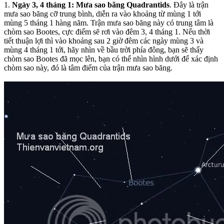
1.
Ngày 3, 4 tháng 1: Mưa sao băng Quadrantids
. Đây là trận
mưa sao băng cỡ trung bình, diễn ra vào khoảng từ mùng 1 tới
mùng 5 tháng 1 hàng năm. Trận mưa sao băng này có trung tâm là
chòm sao Bootes, cực điểm sẽ rơi vào đêm 3, 4 tháng 1. Nếu thời
tiết thuận lợi thì vào khoảng sau 2 giờ đêm các ngày mùng 3 và
mùng 4 tháng 1 tới, hãy nhìn về bầu trời phía đông, bạn sẽ thấy
chòm sao Bootes đã mọc lên, bạn có thể nhìn hình dưới để xác định
chòm sao này, đó là tâm điểm của trận mưa sao băng.