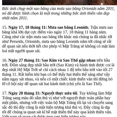
Bức ảnh chụp một sao băng của mưa sao băng Orionids năm 2011,
nó đã được bình chọn là một trong những bức ảnh thiên văn đẹp
nhất năm 2011.
15.
Ngày 17, 18 tháng 11: Mưa sao băng Leonids
. Trận mưa sao
băng khá lớn đạt cực điểm vào ngày 17, 18 tháng 11 hàng năm.
Cũng như các trận mưa sao băng lớn khác mà chúng ta đã nhắc tới
như Perseids, Orionids, mưa sao băng Leonids năm tới cũng sẽ rất
dễ quan sát nếu thời tiết cho phép vì Mặt Trăng sẽ không có mặt làm
loá mắt người quan sát.
16.
Ngày 27 tháng 11: Sao Kim và Sao Thổ gặp nhau
trên bầu
trời. Đốm sáng đẹp nhất bầu trời (Sao Kim) và hành tinh được coi là
đẹp nhất Hệ Mặt Trời sẽ chỉ cách nhau 1 độ trên bầu trời vào tối 27
tháng 11. Rất hiếm khi bạn có thể thấy hai thiên thể sáng như vậy
nằm ngay sát nhau, và nếu có một chiếc kính thiên văn thì đừng bỏ
lỡ cô hội này để quan sát hai hành tinh (chủ yếu là Sao Thổ).
17.
Ngày 28 tháng 11: Nguyệt thực nửa tối
. Tuy không làm Mặt
Trăng sang màu đỏ sẫm thú vị như với nguyệt thực toàn phần hay
một phần, nhưng với việc toàn bộ Mặt Trăng tối lại và chuyển sang
sắc đỏ thì đây cũng là một hiện tượng khá thú vị. Đây cũng là dịp
tốt để chúng ta quan sát kĩ bề mặt thiên thể này qua kính thiên văn.
Việt nam sẽ quan sát được trọn vẹn hiện tượng này.