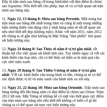
Đây là trận mưa sao băng cỡ trung bình/nhỏ với tâm điểm là chòm
sao Aquarius. Nếu thời tiết cho phép, bạn sẽ có cơ hội quan sát trận
mưa sao băng này.
11.
Ngày 12, 13 tháng 8: Mưa sao băng Perseids
. Một trong hai
trận mưa sao băng lớn nhất trong năm và cũng là một trong những
hiện tượng thiên văn đáng chú ý nhát hàng năm sẽ rất dễ quan sát
nêu như thời tiết đẹp (không mây). Khác với năm 2011, năm 2012
tới chúng ta sẽ gần như không bị Mặt Trăng "làm phiền" khi quan
sát hiện tượng này.
12.
Ngày 24 tháng 8: Sao Thủy sẽ nằm ở vị trí gần nhất
, rất
thuận lợi cho việc quan sát hành tinh này. Tuy nhiên ngay cả với các
kính thiên văn loại nhỏ, chỉ có thể thấy nó hiện ra là một quả cầu
cực nhỏ màu xanh.
13.
Ngày 29 tháng 9: Sao Thiên Vương sẽ nằm ở vị trí gần
nhất
. Với các kính thiên văn trung bình và lớn, chúng ta sẽ có thể
xác định được vị trí và màu xanh của hành tinh xa xôi này.
14.
Ngày 21, 22 tháng 10: Mưa sao băng Orionids
. Trận mưa sao
băng tương đối lớn hàng năm có tâm điểm là chòm sao Orion. Năm
2012 tới này, Mặt Trăng sẽ không hề có mặt vào thời gian cực điểm
của trận mưa sao băng nên nếu thời tiết không có biến cố gì thì
chúng ta có thể quan sát trọn vẹn hiện tượng này.