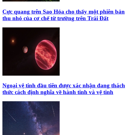
Cực quang trên Sao Hỏa cho thấy một phiên bản
thu nhỏ của cơ chế từ trường trên Trái Đất
Ngoại vệ tinh đầu tiên được xác nhận đang thách
thức cách định nghĩa về hành tinh và vệ tinh