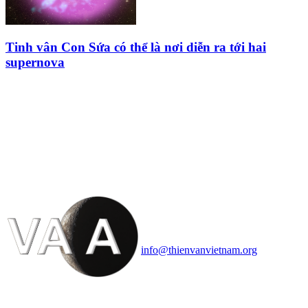
Tinh vân Con Sứa có thể là nơi diễn ra tới hai
supernova
HỘI THIÊN
VĂN VÀ VŨ TRỤ
HỌC VIỆT NAM
Vietnam Astronomy and
Cosmology Association (VACA)
Văn phòng: 90b Khương Đình,
quận Thanh Xuân, Hà Nội
Điện thoại: 091.530.1116; Email:
info@thienvanvietnam.org
Mọi bài viết tại đây thuộc bản
quyền của VACA, vui lòng ghi rõ
tên tác giả và nguồn trích