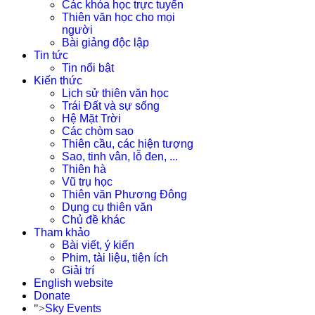
Các khóa học trực tuyến
Thiên văn học cho mọi
người
Bài giảng độc lập
Tin tức
Tin nổi bật
Kiến thức
Lịch sử thiên văn học
Trái Đất và sự sống
Hệ Mặt Trời
Các chòm sao
Thiên cầu, các hiện tượng
Sao, tinh vân, lỗ đen, ...
Thiên hà
Vũ trụ học
Thiên văn Phương Đông
Dụng cụ thiên văn
Chủ đề khác
Tham khảo
Bài viết, ý kiến
Phim, tài liệu, tiện ích
Giải trí
English website
Donate
">
Sky Events