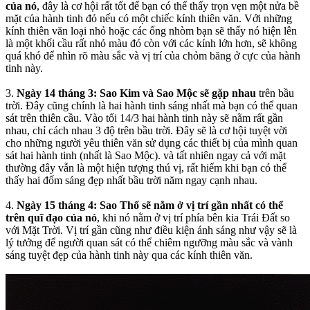
của nó
, đây là cơ hội rất tốt để bạn có thể thấy trọn vẹn một nửa bề
mặt của hành tinh đỏ nếu có một chiếc kính thiên văn. Với những
kính thiên văn loại nhỏ hoặc các ống nhòm bạn sẽ thấy nó hiện lên
là một khối cầu rất nhỏ màu đó còn với các kính lớn hơn, sẽ không
quá khó để nhìn rõ màu sắc và vị trí của chỏm băng ở cực của hành
tinh này.
3.
Ngày 14 tháng 3: Sao Kim và Sao Mộc sẽ gặp nhau
trên bầu
trời. Đây cũng chính là hai hành tinh sáng nhất mà bạn có thể quan
sát trên thiên cầu. Vào tối 14/3 hai hành tinh này sẽ nằm rất gần
nhau, chỉ cách nhau 3 độ trên bầu trời. Đây sẽ là cơ hội tuyệt vời
cho những người yêu thiên văn sử dụng các thiết bị của mình quan
sát hai hành tinh (nhất là Sao Mộc). và tất nhiên ngay cả với mặt
thường đây vẫn là một hiện tượng thú vị, rất hiếm khi bạn có thể
thấy hai đốm sáng đẹp nhất bầu trời năm ngay cạnh nhau.
4.
Ngày 15 tháng 4: Sao Thổ sẽ nằm ở vị trí gần nhất có thể
trên quĩ đạo của nó
, khi nó nằm ở vị trí phía bên kia Trái Đất so
với Mặt Trời. Vị trí gần cũng như điều kiện ánh sáng như vậy sẽ là
lý tưởng để người quan sát có thể chiêm ngưỡng màu sắc và vành
sáng tuyệt đẹp của hành tinh này qua các kính thiên văn.