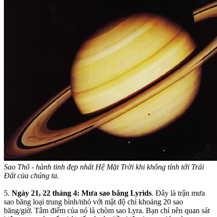
Sao Thổ - hành tinh đẹp nhất Hệ Mặt Trời khi không tính tới Trái
Đất của chúng ta.
5.
Ngày 21, 22 tháng 4: Mưa sao băng Lyrids
. Đây là trận mưa
sao băng loại trung bình/nhỏ với mật độ chỉ khoảng 20 sao
băng/giờ. Tâm điểm của nó là chòm sao Lyra. Bạn chỉ nên quan sát