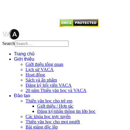
dẫn
Thienvanvietnam.org
khi quý
vị tái sử dụng bất cứ nội dung nào
từ website này.
Search
Trang chủ
Giới thiệu
Giới thiệu tổng quan
Lịch sử VACA
Hoạt động
Sách và ấn phẩm
Đăng ký hội viên VACA
20 năm Thiên văn học và VACA
Đào tạo
Thiên văn học cho trẻ em
Giới thiệu / Hợp tác
Đăng ký/nhận thông tin lớp học
Các khóa học trực tuyến
Thiên văn học cho mọi người
Bài giảng độc lập