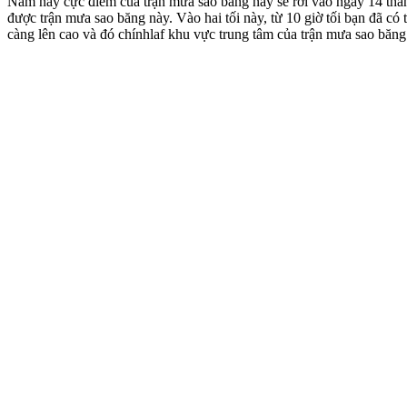
Năm nay cực điểm của trận mưa sao băng này sẽ rơi vào ngày 14 thán
được trận mưa sao băng này. Vào hai tối này, từ 10 giờ tối bạn đã c
càng lên cao và đó chínhlaf khu vực trung tâm của trận mưa sao băng