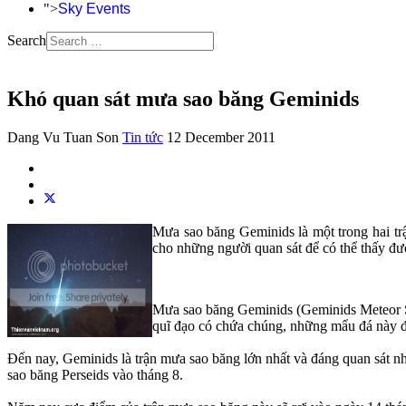
">
Sky Events
Search
Khó quan sát mưa sao băng Geminids
Dang Vu Tuan Son
Tin tức
12 December 2011
Mưa sao băng Geminids là một trong hai trậ
cho những người quan sát để có thể thấy đư
Mưa sao băng Geminids (Geminids Meteor Sho
quĩ đạo có chứa chúng, những mẩu đá này đều
Đến nay, Geminids là trận mưa sao băng lớn nhất và đáng quan sát n
sao băng Perseids vào tháng 8.