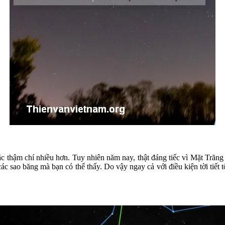
 thậm chí nhiều hơn. Tuy nhiên năm nay, thật đáng tiếc vì Mặt Trăng 
c sao băng mà bạn có thể thấy. Do vậy ngay cả với điều kiện tời tiết 