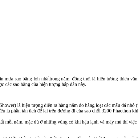
n mưa sao băng lớn nhấttrong năm, đồng thời là hiện tượng thiên văn
ợc các sao băng của hiện tượng hấp dẫn này.
wer) là hiện tượng diễn ra hàng năm do hàng loạt các mẩu đá nhỏ (th
 là phần tàn tích để lại trên đường đi của sao chổi 3200 Phaethon kh
hất mỗi năm, mặc dù ở những vùng có khí hậu lạnh và mây mù thì việc 