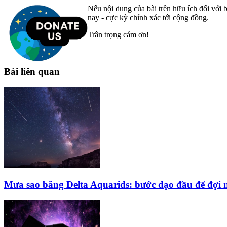
Nếu nội dung của bài trên hữu ích đối với b
nay - cực kỳ chính xác tới cộng đồng.
Trân trọng cám ơn!
Bài liên quan
Mưa sao băng Delta Aquarids: bước dạo đầu để đợi n