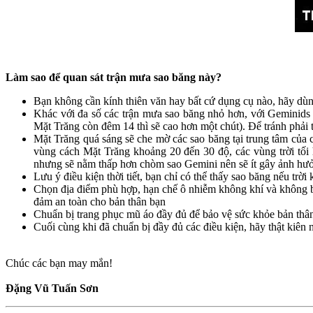
Làm sao để quan sát trận mưa sao băng này?
Bạn không cần kính thiên văn hay bất cứ dụng cụ nào, hãy dùn
Khác với đa số các trận mưa sao băng nhỏ hơn, với Geminids b
Mặt Trăng còn đêm 14 thì sẽ cao hơn một chút). Để tránh phải th
Mặt Trăng quá sáng sẽ che mờ các sao băng tại trung tâm của 
vùng cách Mặt Trăng khoảng 20 đến 30 độ, các vùng trời tối 
nhưng sẽ nằm thấp hơn chòm sao Gemini nên sẽ ít gây ảnh hưở
Lưu ý điều kiện thời tiết, bạn chỉ có thể thấy sao băng nếu trờ
Chọn địa điểm phù hợp, hạn chế ô nhiễm không khí và không bị
đảm an toàn cho bản thân bạn
Chuẩn bị trang phục mũ áo đầy đủ để bảo vệ sức khỏe bản thâ
Cuối cùng khi đã chuẩn bị đầy đủ các điều kiện, hãy thật kiên n
Chúc các bạn may mắn!
Đặng Vũ Tuấn Sơn