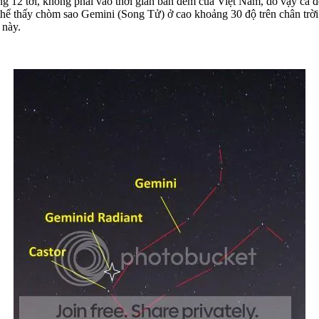
g 12 tới, không phải vào thời gian ban đêm của Việt Nam, do vậy cả đ
ó thể thấy chòm sao Gemini (Song Tử) ở cao khoảng 30 độ trên chân tr
 này.