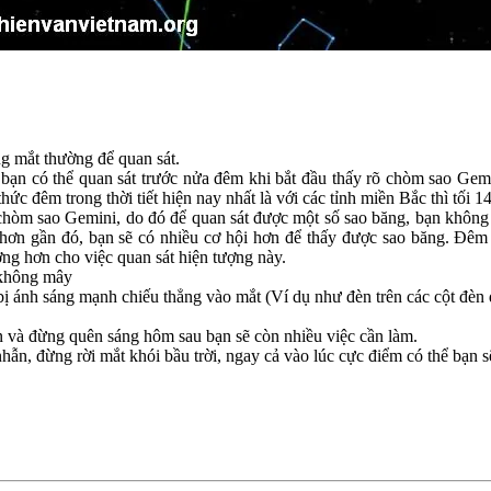
g mắt thường để quan sát.
ạn có thể quan sát trước nửa đêm khi bắt đầu thấy rõ chòm sao Geminid
ức đêm trong thời tiết hiện nay nhất là với các tỉnh miền Bắc thì tối 14
chòm sao Gemini, do đó để quan sát được một số sao băng, bạn không nh
hơn gần đó, bạn sẽ có nhiều cơ hội hơn để thấy được sao băng. Đêm 
ng hơn cho việc quan sát hiện tượng này.
i không mây
 ánh sáng mạnh chiếu thẳng vào mắt (Ví dụ như đèn trên các cột đèn đư
n và đừng quên sáng hôm sau bạn sẽ còn nhiều việc cần làm.
hẫn, đừng rời mắt khói bầu trời, ngay cả vào lúc cực điểm có thể bạn sẽ