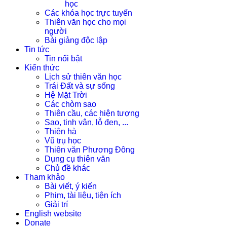
học
Các khóa học trực tuyến
Thiên văn học cho mọi
người
Bài giảng độc lập
Tin tức
Tin nổi bật
Kiến thức
Lịch sử thiên văn học
Trái Đất và sự sống
Hệ Mặt Trời
Các chòm sao
Thiên cầu, các hiện tượng
Sao, tinh vân, lỗ đen, ...
Thiên hà
Vũ trụ học
Thiên văn Phương Đông
Dụng cụ thiên văn
Chủ đề khác
Tham khảo
Bài viết, ý kiến
Phim, tài liệu, tiện ích
Giải trí
English website
Donate