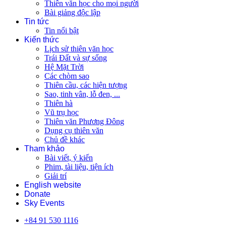
Thiên văn học cho mọi người
Bài giảng độc lập
Tin tức
Tin nổi bật
Kiến thức
Lịch sử thiên văn học
Trái Đất và sự sống
Hệ Mặt Trời
Các chòm sao
Thiên cầu, các hiện tượng
Sao, tinh vân, lỗ đen, ...
Thiên hà
Vũ trụ học
Thiên văn Phương Đông
Dụng cụ thiên văn
Chủ đề khác
Tham khảo
Bài viết, ý kiến
Phim, tài liệu, tiện ích
Giải trí
English website
Donate
Sky Events
+84 91 530 1116