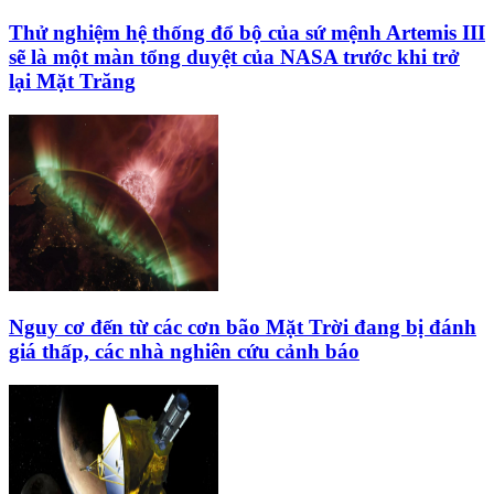
Thử nghiệm hệ thống đổ bộ của sứ mệnh Artemis III
sẽ là một màn tổng duyệt của NASA trước khi trở
lại Mặt Trăng
Nguy cơ đến từ các cơn bão Mặt Trời đang bị đánh
giá thấp, các nhà nghiên cứu cảnh báo