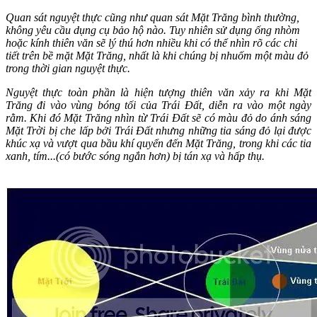
Quan sát nguyệt thực cũng như quan sát Mặt Trăng bình thường,
không yêu cầu dụng cụ bảo hộ nào. Tuy nhiên sử dụng ống nhòm
hoặc kính thiên văn sẽ lý thú hơn nhiều khi có thể nhìn rõ các chi
tiết trên bề mặt Mặt Trăng, nhất là khi chúng bị nhuốm một màu đỏ
trong thời gian nguyệt thực.
Nguyệt thực toàn phần là hiện tượng thiên văn xảy ra khi Mặt
Trăng đi vào vùng bóng tối của Trái Đất, diễn ra vào một ngày
rằm. Khi đó Mặt Trăng nhìn từ Trái Đất sẽ có màu đỏ do ánh sáng
Mặt Trời bị che lấp bởi Trái Đất nhưng những tia sáng đỏ lại được
khúc xạ và vượt qua bầu khí quyển đến Mặt Trăng, trong khi các tia
xanh, tím...(có bước sóng ngắn hơn) bị tán xạ và hấp thụ.