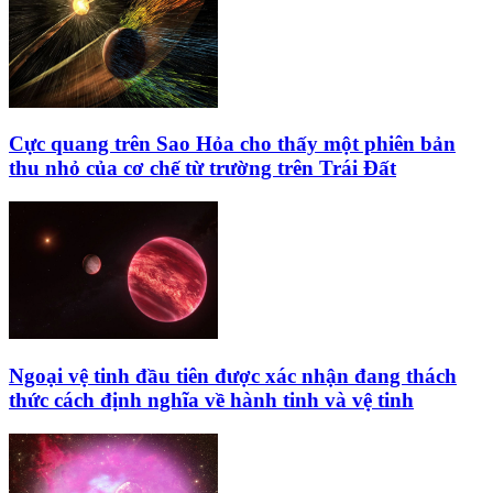
Cực quang trên Sao Hỏa cho thấy một phiên bản
thu nhỏ của cơ chế từ trường trên Trái Đất
Ngoại vệ tinh đầu tiên được xác nhận đang thách
thức cách định nghĩa về hành tinh và vệ tinh