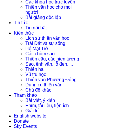
Các khóa học trực tuyến
Thiên văn học cho mọi
người
Bài giảng độc lập
Tin tức
Tin nổi bật
Kiến thức
Lịch sử thiên văn học
Trái Đất và sự sống
Hệ Mặt Trời
Các chòm sao
Thiên cầu, các hiện tượng
Sao, tinh vân, lỗ đen, ...
Thiên hà
Vũ trụ học
Thiên văn Phương Đông
Dụng cụ thiên văn
Chủ đề khác
Tham khảo
Bài viết, ý kiến
Phim, tài liệu, tiện ích
Giải trí
English website
Donate
Sky Events