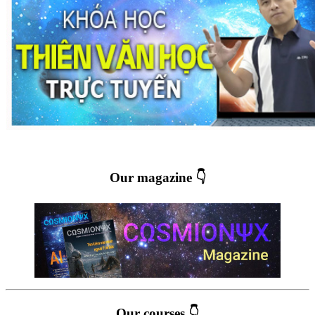
Our magazine 👇
Our courses 👇