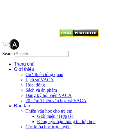
quyền của VACA, vui lòng ghi rõ
tên tác giả và nguồn trích
dẫn
Thienvanvietnam.org
khi quý
vị tái sử dụng bất cứ nội dung nào
từ website này.
Search
Trang chủ
Giới thiệu
Giới thiệu tổng quan
Lịch sử VACA
Hoạt động
Sách và ấn phẩm
Đăng ký hội viên VACA
20 năm Thiên văn học và VACA
Đào tạo
Thiên văn học cho trẻ em
Giới thiệu / Hợp tác
Đăng ký/nhận thông tin lớp học
Các khóa học trực tuyến