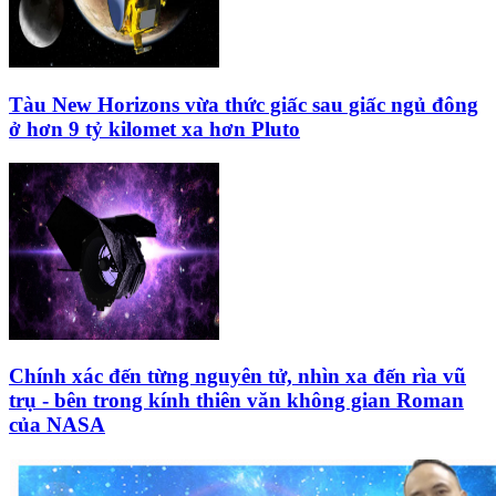
Tàu New Horizons vừa thức giấc sau giấc ngủ đông
ở hơn 9 tỷ kilomet xa hơn Pluto
Chính xác đến từng nguyên tử, nhìn xa đến rìa vũ
trụ - bên trong kính thiên văn không gian Roman
của NASA