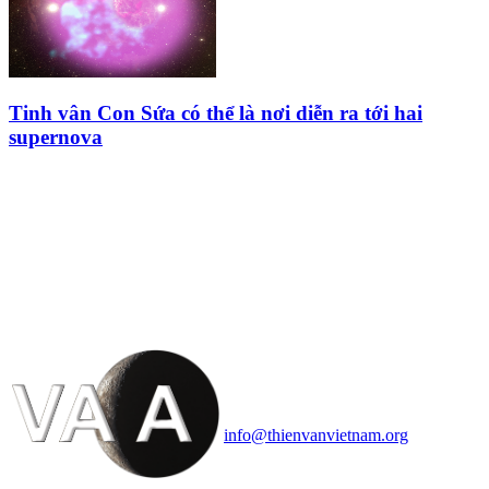
Tinh vân Con Sứa có thể là nơi diễn ra tới hai
supernova
HỘI THIÊN
VĂN VÀ VŨ TRỤ
HỌC VIỆT NAM
Vietnam Astronomy and
Cosmology Association (VACA)
Văn phòng: 90b Khương Đình,
quận Thanh Xuân, Hà Nội
Điện thoại: 091.530.1116; Email:
info@thienvanvietnam.org
Mọi bài viết tại đây thuộc bản