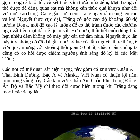
gọn trong cả buổi tối, và kết thúc sớm trước nửa đêm, Mặt Trăng có
thể được dễ dàng quan sát mà không cần thức quá khuya như đối
với mưa sao băng. Càng gần nửa đêm, trăng ngày rằm càng lên cao
và khi Nguyệt thực cực đại, Trăng có góc cao độ khoảng 60 độ
hướng Đông, một độ cao lý tưởng để có thể tránh được các chướng
ngại vật trên mặt đất để quan sát Hơn nữa, thời tiết cuối đông hứa
hẹn nhiều đêm không có mây gây cản trở tầm nhìn. Nguyệt thực lần
này tuy không có độ dài gần như kỷ lục của lần nguyệt thực tháng 6
vừa qua, nhưng với khoảng thời gian 50 phút, chắc chắn chúng ta
cũng có cơ hội được chiêm ngưỡng ánh sáng đỏ kỳ bí của Mặt
Trăng.
Các nơi có thể quan sát hiện tượng này gồm có khu vực Châu Á –
Thái Bình Dương, Bắc Á và Alaska. Việt Nam có thuận lợi năm
trọn trong vùng này. Các khu vực Châu Âu, Châu Phi, Trung Đông,
Ấn Độ và Bắc Mỹ chỉ theo dõi được hiện tượng khi Trăng đang
mọc hoặc đang lặn.