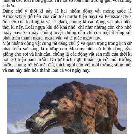
nhất là các loài móng guốc và một số loài linh trưởng gần với chúng
ta hơn.
Đáng chú ý thời kì này là hai nhóm động vật móng guốc là
Artiodactyla (tổ tiên của các loài hươu hiện nay) và Perissodactyla
(tổ tiên của loài ngựa và tê giác), chúng là các động vật phổ biến
thời kì này. Loài ngựa khi đó khá nhỏ, chỉ như những con chó nhỏ
ngày nay. Sau này chúng tuyệt chủng dần chỉ còn một ít sống sót
phát triển thành ngựa, ngựa vằn và tê giác ngày nay.
Một nhánh động vật cũng rất đáng chú ý và quan trọng trong lịch sử
phát triển sự sống là những con Mesonychids có hình dạng gần
giống chó soi và linh cẩu, chúng là các động vật săn mồi của thời kì
hơn 30 triệu năm trước. Do tự thích nghi thuận lợi với môi trường
nước, chúng rời bỏ mặt đất, thích nghi dần với môi trường sống mới
và sau này tiến hóa thành loài cá voi ngày nay.