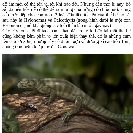
độ ẩm mới có thể tồn tại tới khi trào đời. Nhưng đến thời kì này, bò
sát đã tiến hóa để có thể đẻ ra những quả trứng có chứa nước cung
cấp trực tiếp cho con non. 2 loài đầu tiên tổ tiên của thế hệ bò sát
sau này là Hylonomus và Paleothyris (trong hình dưới là một con
Hylonomus, nó khá giống các loài thằn lằn nhỏ ngày nay)
Các cây lớn chết đi tạo thành than đá, trong khi đó lại một thế hệ
cũng không kém phần to lớn xuất hiện thay thế, đó là những cụm
rêu cao tới 30m, những cây cỏ đuôi ngựa và dương xỉ cao trên 15m,
chúng tràn ngập khắp lục địa Gondwana.