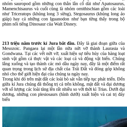
nhóm sauropod gồm những con thằn lằn cổ dài như Apatosaurus,
Mamenchisaurus và cuối cùng là nhóm ornithischian gồm các loài
như Triceratops (khủng long 3 sừng), Stegosaurus (khủng long áo
giáp) hay cả những con Iguanodon như bạn từng thấy trong bộ
phim nổi tiếng Dinosaur của Walt Disney.
213 triệu năm trước kỉ Jura bắt đầu.
Đây là giai đoạn giữa của
Mesozoic. Pangaea lại một lần nữa nứt vỡ thành Laurasia và
Gondwana. Tại các vết nứt vỡ, xuất hiện sự tiêu hủy của hàng loạt
sinh vật gồm cả thực vật và các loại cá và động vật biển. Chúng
lắng xuống và tạo thành các mỏ dầu ngày nay, đây là một điểm rất
quan trọng trong lịch sử địa chất của Trái Đất và đóng góp không
nhỏ cho thế giới hiện đại của chúng ta ngày nay.
Trong khi đó trên mặt đất các loài bò sát vẫn tiếp tục phát triển. Đến
giữa kỉ Jura chúng đã thống trị cả trên không, mặt đất và đại dương
với số lượng các loài tăng lên rất nhiều so với thời kì Trias. Dưới đại
dương, những con plesiosaurs (hình dưới) xuất hiện và cai trị đáy
biển