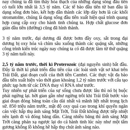
nay chúng ta đã tìm thấy hóa thạch của những dạng sống đâu tiên
có tuổi lớn nhất là 3,5 tỷ năm. Các tế bào đầu tiên từ ban đầu là
dạng sống đơn bào, kết hợp dần thành các lớp dày hơn là các khối
stromatolite, chúng là dạng sống đầu tiên xuất hiện quá trình quang
hợp cung cấp oxy cho hành tinh chúng ta. Hợp chất glucose đơn
giản đầu tiên (đường) cũng đã hình thành.
3 tỷ năm trước, đại dương đã được bơm đầy oxy, sắt trong đại
dương bị oxy hóa và chìm sâu xuống thành các quặng sắt, những
công trình kiến trúc ngày nay chúng ta có đã được làm từ thứ quặng
3 tỷ năm tuổi này.
2,5 tỷ năm trước, thời kì Proterozoic
(đại nguyên sinh) bắt đầu.
Đây là thời kì phát triển đầu tiên của các loài sinh vật sơ khai trên
Trái Đất, giai đoạn cuối của thời tiền Cambri. Các thực vật đa bào
đầu tiên xuất hiện vào thời gian khoảng 1,2 tỷ năm trước với cấu tạo
phức tạp hơn từ các DNA thay vì RNA như trước.
Tuy nhiên sự phát triển của sự sống chưa được lâu thì nó bị buộc
phải ngừng lại. hời gian gần như ngừng trôi khi Trái Đất bước vào
giai đoạn đóng băng toàn cầu dài nhất và mãnh liệt nhất trong lịch
sử. 850 triệu năm trước, mật độ oxy quá cao trong khí quyển ngăn
cản việc hấp thụ ánh sáng Mặt Trời, Trái Đất không được tiếp nhiệt
nên lạnh đi và đóng băng dần. Càng nhiều băng thì ánh sáng Mặt
Trời càng phản xạ ngược lại do cả hành tinh lúc này như một tấm
gương khổng lồ không hề hấp thụ chút ánh sáng nào.