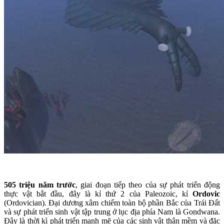
505 triệu năm trước
, giai đoạn tiếp theo của sự phát triển động
thực vật bắt đầu, đây là kỉ thứ 2 của Paleozoic, kỉ
Ordovic
(Ordovician). Đại dương xâm chiếm toàn bộ phần Bắc của Trái Đất
và sự phát triển sinh vật tập trung ở lục địa phía Nam là Gondwana.
Đây là thời kì phát triển mạnh mẽ của các sinh vật thân mềm và đặc