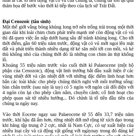
nhất là các tổ tiên động vật có vú của chúng ta, chúng đã tồn tại qua
thảm họa để bước vào thời kì tiếp theo của lịch sử Trái Đất.
Đại Cenozoic (tân sinh)
Một thế giới vắng bóng khủng long trở nên trống trải trong một thời
gian dài khi loài chim chưa phát triển mạnh mẽ còn động vật có vú
thì đã quen việc ẩn nấp dưới hang sâu để tránh khủng long. Cho tới
thời điểm, gần 60 triệu năm trước, động vật có vú mới ngoi lên mặt
đất và phát triển thành nhiều dạng từ kẻ săn mồi tới con mồi, và kẻ
thù không nhỏ của chúng thời đó là những con chim ăn thịt khổng
lồ.
Khoảng 55 triệu năm trước vào cuối thời kì Palaeocene (một bộ
phận của Cenozoic), động vật linh trưởng bắt đầu xuất hiện ở các
vùng nhiệt đới và cận nhiệt đới với những đặc điểm linh hoạt hơn
hẳn các loài khác cho phép chúng thích nghi với môi trường sống:
bàn chân trước (sau này là tay) có 5 ngón với ngón cái đối diện với
4 ngón còn lại cho phép cầm nắm, chuyền cành; cổ linh hoạt cho
phép quan sát từ nhiều hướng... Đó chính là tổ tiên đầu tiên của
chúng ta ngày nay.
Vào thời Eocene ngay sau Palaeocene từ 55 đến 33,7 triệu năm
trước, khí hậu đã ấm hơn, rừng nhiệt đới mở rộng từ xích đạo trong
khi băng tập trung ở 2 cực, nhất là Nam Cực, có sự xuất hiện của
nhiều loại cây và cả động vật giống với ngàynay trong đó đáng kể