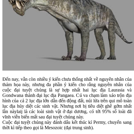
Đến nay, vẫn còn nhiều ý kiến chưa thống nhất về nguyên nhân của
thảm họa này, nhưng đa phần ý kiến cho rằng nguyên nhân của
cuộc đại tuyệt chủng là sự hợp nhất hai lục địa Laurasia và
Gondwana thành đại lục địa Pangaea. Cú va chạm làm xáo trộn địa
hình của cả 2 lục địa lớn dẫn đến động đất, núi lửa trên qui mô toàn
lục địa hủy diệt các sinh vật. Nhưng nơi bị tiêu diệt ghê gớm nhất
lần nàylaij là các loài sinh vật ở đại dương, có tới 95% số loài đã
vĩnh viễn biến mất sau đại tuyệt chủng này.
Cuộc đại tuyệt chủng này đánh dấu kết thúc kỉ Permy, chuyển sang
thời kì tiếp theo gọi là Mesozoic (đại trung sinh).