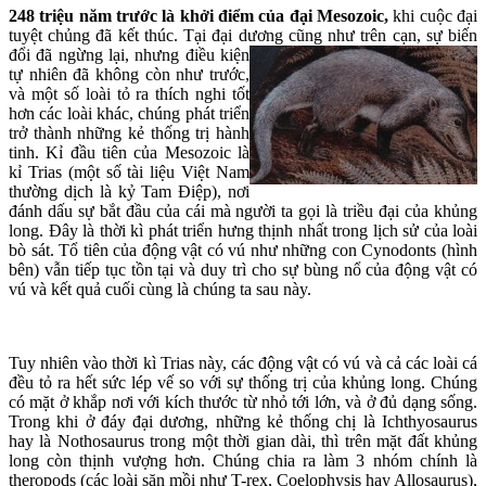
248 triệu năm trước là khởi điểm của đại Mesozoic,
khi cuộc đại
tuyệt chủng đã kết thúc. Tại đại dương
cũng như trên cạn, sự biến
đổi đã ngừng lại, nhưng điều kiện
tự nhiên đã không còn như trước,
và một số loài tỏ ra thích nghi tốt
hơn các loài khác, chúng phát triển
trở thành những kẻ thống trị hành
tinh. Kỉ đầu tiên của Mesozoic là
kỉ Trias (một số tài liệu Việt Nam
thường dịch là kỷ Tam Điệp), nơi
đánh dấu sự bắt đầu của cái mà người ta gọi là triều đại của khủng
long. Đây là thời kì phát triển hưng thịnh nhất trong lịch sử của loài
bò sát. Tổ tiên của động vật có vú như những con Cynodonts (hình
bên) vẫn tiếp tục tồn tại và duy trì cho sự bùng nổ của động vật có
vú và kết quả cuối cùng là chúng ta sau này.
Tuy nhiên vào thời kì Trias này, các động vật có vú và cả các loài cá
đều tỏ ra hết sức lép vế so với sự thống trị của khủng long. Chúng
có mặt ở khắp nơi với kích thước từ nhỏ tới lớn, và ở đủ dạng sống.
Trong khi ở đáy đại dương, những kẻ thống chị là Ichthyosaurus
hay là Nothosaurus trong một thời gian dài, thì trên mặt đất khủng
long còn thịnh vượng hơn. Chúng chia ra làm 3 nhóm chính là
theropods (các loài săn mồi như T-rex, Coelophysis hay Allosaurus),