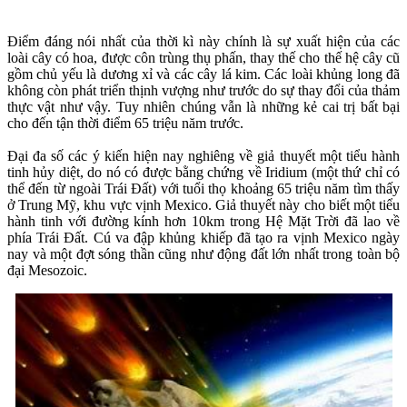
Điểm đáng nói nhất của thời kì này chính là sự xuất hiện của các
loài cây có hoa, được côn trùng thụ phấn, thay thế cho thế hệ cây cũ
gồm chủ yếu là dương xỉ và các cây lá kim. Các loài khủng long đã
không còn phát triển thịnh vượng như trước do sự thay đổi của thảm
thực vật như vậy. Tuy nhiên chúng vẫn là những kẻ cai trị bất bại
cho đến tận thời điểm 65 triệu năm trước.
Đại đa số các ý kiến hiện nay nghiêng về giả thuyết một tiểu hành
tinh hủy diệt, do nó có được bằng chứng về Iridium (một thứ chỉ có
thể đến từ ngoài Trái Đất) với tuổi thọ khoảng 65 triệu năm tìm thấy
ở Trung Mỹ, khu vực vịnh Mexico. Giả thuyết này cho biết một tiểu
hành tinh với đường kính hơn 10km trong Hệ Mặt Trời đã lao về
phía Trái Đất. Cú va đập khủng khiếp đã tạo ra vịnh Mexico ngày
nay và một đợt sóng thần cũng như động đất lớn nhất trong toàn bộ
đại Mesozoic.