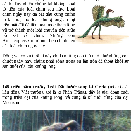
cá
nh. Tuy nhiên chúng lại không phải
tổ tiên của loài chim sau này. Loài
chim ngày nay đã bắt đầu cũng chính
từ kỉ Jura, một loài khủng long ăn thịt
trên mặt đất đã tiến hóa, mọc thêm lông
vũ trở thành một loài chuyển tiếp giữa
bò sát và chim. Những con
Archaeopteryx như hình bên chính tiên
của loài chim ngày nay.
Động vật có vú thời kì này chỉ là những con thú nhỏ như những con
chuột ngày nay, chúng phải sống trong sự lẩn trốn để thoát khỏi sự
săn đuổi của loài khủng long.
145 triệu năm trước, Trái Đất bước sang kỉ Creta
(một số tài
liệu tiếng Việt thường gọi là kỉ Phấn Trắng), đây là giai đoạn cuối
trong triều đại của khủng long. và cũng là kỉ cuối cùng của đại
Mesozoic.