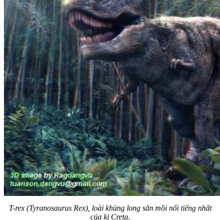
T-rex (Tyranosaurus Rex), loài khủng long săn mồi nổi tiếng nhất
của kỉ Creta.