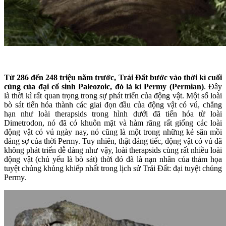
Từ 286 đến 248 triệu năm trước, Trái Đất bước vào thời kì cuối
cùng của đại cổ sinh Paleozoic, đó là kỉ Permy (Permian)
. Đây
là thời kì rất quan trọng trong sự phát triển của động vật. Một số loài
bò sát tiến hóa thành các giai đọn đầu của động vật có vú, chẳng
hạn như loài therapsids trong hình dưới đã tiến hóa từ loài
Dimetrodon, nó đã có khuôn mặt và hàm răng rất giống các loài
động vật có vú ngày nay, nó cũng là một trong những kẻ săn mồi
đáng sợ của thời Permy. Tuy nhiên, thật đáng tiếc, động vật có vú đã
không phát triển dễ dàng như vậy, loài therapsids cùng rất nhiều loài
động vật (chủ yếu là bò sát) thời đó đã là nạn nhân của thảm họa
tuyệt chủng khủng khiếp nhất trong lịch sử Trái Đất: đại tuyệt chủng
Permy.