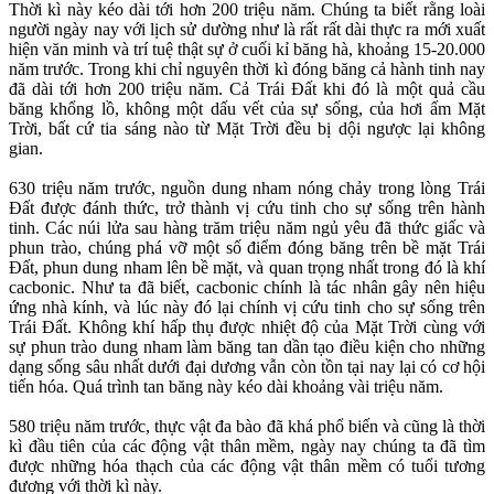
Thời kì này kéo dài tới hơn 200 triệu năm. Chúng ta biết rằng loài
người ngày nay với lịch sử dường như là rất rất dài thực ra mới xuất
hiện văn minh và trí tuệ thật sự ở cuối kỉ băng hà, khoảng 15-20.000
năm trước. Trong khi chỉ nguyên thời kì đóng băng cả hành tinh nay
đã dài tới hơn 200 triệu năm. Cả Trái Đất khi đó là một quả cầu
băng khổng lồ, không một dấu vết của sự sống, của hơi ấm Mặt
Trời, bất cứ tia sáng nào từ Mặt Trời đều bị dội ngược lại không
gian.
630 triệu năm trước, nguồn dung nham nóng chảy trong lòng Trái
Đất được đánh thức, trở thành vị cứu tinh cho sự sống trên hành
tinh. Các núi lửa sau hàng trăm triệu năm ngủ yêu đã thức giấc và
phun trào, chúng phá vỡ một số điểm đóng băng trên bề mặt Trái
Đất, phun dung nham lên bề mặt, và quan trọng nhất trong đó là khí
cacbonic. Như ta đã biết, cacbonic chính là tác nhân gây nên hiệu
ứng nhà kính, và lúc này đó lại chính vị cứu tinh cho sự sống trên
Trái Đất. Không khí hấp thụ được nhiệt độ của Mặt Trời cùng với
sự phun trào dung nham làm băng tan dần tạo điều kiện cho những
dạng sống sâu nhất dưới đại dương vẫn còn tồn tại nay lại có cơ hội
tiến hóa. Quá trình tan băng này kéo dài khoảng vài triệu năm.
580 triệu năm trước, thực vật đa bào đã khá phổ biến và cũng là thời
kì đầu tiên của các động vật thân mềm, ngày nay chúng ta đã tìm
được những hóa thạch của các động vật thân mềm có tuổi tương
đương với thời kì này.