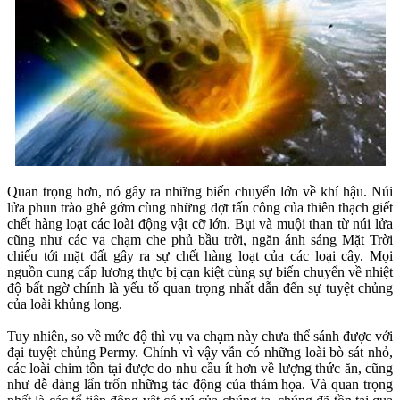
Quan trọng hơn, nó gây ra những biến chuyển lớn về khí hậu. Núi
lửa phun trào ghê gớm cùng những đợt tấn công của thiên thạch giết
chết hàng loạt các loài động vật cỡ lớn. Bụi và muội than từ núi lửa
cũng như các va chạm che phủ bầu trời, ngăn ánh sáng Mặt Trời
chiếu tới mặt đất gây ra sự chết hàng loạt của các loại cây. Mọi
nguồn cung cấp lương thực bị cạn kiệt cùng sự biến chuyển về nhiệt
độ bất ngờ chính là yếu tố quan trọng nhất dẫn đến sự tuyệt chủng
của loài khủng long.
Tuy nhiên, so về mức độ thì vụ va chạm này chưa thể sánh được với
đại tuyệt chủng Permy. Chính vì vậy vẫn có những loài bò sát nhỏ,
các loài chim tồn tại được do nhu cầu ít hơn về lượng thức ăn, cũng
như dễ dàng lẩn trốn những tác động của thảm họa. Và quan trọng