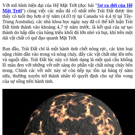
Với mô hình hiện đại của Hệ Mặt Trời (đọc bài "
Sự ra đời của Hệ
Mặt Trời
") cùng việc các mẫu đá cổ nhất trên Trái Đất được tìm
thấy có tuổi thọ hơn 4 tỷ năm (4.03 tỷ tại Canada và 4,4 tỷ tại Tây-
Trung Australia), các nhà khoa học ngày nay đã có thể kết luận Trái
Đất hình thành vào khoảng 4,7 tỷ năm trước, là kết quả của sự tạo
thành do hấp dẫn của hàng triệu khối đá lớn nhỏ và bụi, khí trên một
dải vật chất có quĩ đạo quanh Mặt Trời.
Ban đầu, Trái Đất chỉ là một hành tinh chết nóng rực, các kim loại
nặng chìm dần vào trong và nóng chảy, đẩy các vật chất nhẹ lên trên
và nguội dần. Trái Đất lúc này có hình dạng là một quả cầu khổng
lồ màu đen với những vêt nứt sáng do phần vật chất nóng chảy bên
trong. Chính các vết nức này sẽ còn tiếp tục tồn tại hàng tỷ năm
nữa, thường xuyên trở thành nhân tố quyết định cho sự tồn vong
của sự sống trên hành tinh.