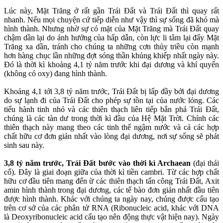
Lúc này, Mặt Trăng ở rất gần Trái Đất và Trái Đất thì quay rất
nhanh. Nếu mọi chuyện cứ tiếp diễn như vậy thì sự sống đã khó mà
hình thành. Nhưng nhờ sự có mặt của Mặt Trăng mà Trái Đất quay
chậm dần lại do ảnh hưởng của hấp dẫn, còn lực li tâm lại đẩy Mặt
Trăng xa dần, tránh cho chúng ta những cơn thủy triều còn mạnh
hơn hàng chục lần những đợt sóng thần khủng khiếp nhất ngày này.
Đó là thời kì khoảng 4,1 tỷ năm trước khi đại dương và khí quyển
(không có oxy) đang hình thành.
Khoảng 4,1 tới 3,8 tỷ năm trước, Trái Đất bị lấp đầy bởi đại dương
do sự lạnh đi của Trái Đất cho phép sự tồn tại của nước lỏng. Các
tiểu hành tinh nhỏ và các thiên thạch liên tiếp bắn phá Trái Đất,
chúng là các tàn dư trong thời kì đầu của Hệ Mặt Trời. Chính các
thiên thạch này mang theo các tinh thể ngậm nước và cả các hợp
chất hữu cơ đơn giản nhất vào lòng đại dương, nơi sự sống sẽ phát
sinh sau này.
3,8 tỷ năm trước, Trái Đất bước vào thời kì Archaean
(đại thái
cổ). Đây là giai đoạn giữa của thời kì tiền cambri. Từ các hợp chất
hữu cơ đầu tiên mang đến ừ các thiên thạch tấn công Trái Đất, Axit
amin hình thành trong đại dương, các tế bào đơn giản nhất đầu tiên
được hình thành. Khác với chúng ta ngày nay, chúng được cấu tạo
trên cơ sở của các phân tử RNA (Ribonucleic acid, khác với DNA
là Deoxyribonucleic acid cấu tạo nên động thực vật hiện nay). Ngày