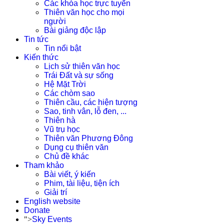
Các khóa học trực tuyến
Thiên văn học cho mọi
người
Bài giảng độc lập
Tin tức
Tin nổi bật
Kiến thức
Lịch sử thiên văn học
Trái Đất và sự sống
Hệ Mặt Trời
Các chòm sao
Thiên cầu, các hiện tượng
Sao, tinh vân, lỗ đen, ...
Thiên hà
Vũ trụ học
Thiên văn Phương Đông
Dụng cụ thiên văn
Chủ đề khác
Tham khảo
Bài viết, ý kiến
Phim, tài liệu, tiện ích
Giải trí
English website
Donate
">
Sky Events