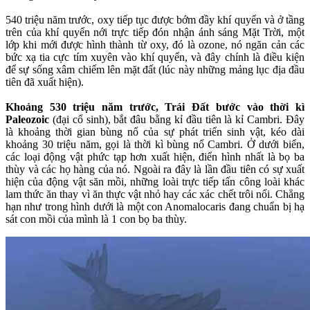
540 triệu năm trước, oxy tiếp tục được bớm đầy khí quyển và ở tầng
trên của khí quyển nới trực tiếp đón nhận ánh sáng Mặt Trời, một
lớp khi mới được hình thành từ oxy, đó là ozone, nó ngăn cản các
bức xạ tia cực tím xuyên vào khí quyển, và đây chính là điều kiện
để sự sống xâm chiếm lên mặt đất (lúc này những mảng lục địa đầu
tiên đã xuất hiện).
Khoảng 530 triệu năm trước, Trái Đất bước vào thời kì
Paleozoic
(đại cổ sinh), bắt đâu bằng kỉ đầu tiên là kỉ Cambri. Đây
là khoảng thời gian bùng nổ của sự phát triển sinh vật, kéo dài
khoảng 30 triệu năm, gọi là thời kì bùng nổ Cambri. Ở dưới biển,
các loại động vật phức tạp hơn xuất hiện, điển hình nhất là bọ ba
thùy và các họ hàng của nó. Ngoài ra đây là lần đầu tiên có sự xuất
hiện của động vật săn mồi, những loài trực tiếp tấn công loài khác
lam thức ăn thay vì ăn thực vật nhỏ hay các xác chết trôi nổi. Chẳng
hạn như trong hình dưới là một con Anomalocaris đang chuẩn bị hạ
sát con mồi của mình là 1 con bọ ba thùy.