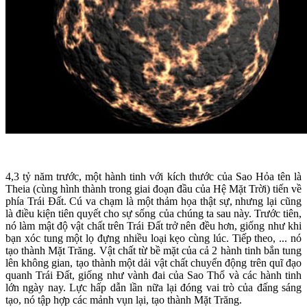
4,3 tỷ năm trước, một hành tinh với kích thước của Sao Hỏa tên là
Theia (cùng hình thành trong giai đoạn đầu của Hệ Mặt Trời) tiến về
phía Trái Đất. Cú va chạm là một thảm họa thật sự, nhưng lại cũng
là điều kiện tiên quyết cho sự sống của chúng ta sau này. Trước tiên,
nó làm mật độ vật chất trên Trái Đất trở nên đều hơn, giống như khi
bạn xóc tung một lọ đựng nhiều loại kẹo cùng lúc. Tiếp theo, ... nó
tạo thành Mặt Trăng. Vật chất từ bề mặt của cả 2 hành tinh bắn tung
lên không gian, tạo thành một dải vật chất chuyển động trên quĩ đạo
quanh Trái Đất, giống như vành đai của Sao Thổ và các hành tinh
lớn ngày nay. Lực hấp dẫn lần nữa lại đóng vai trò của đấng sáng
tạo, nó tập hợp các mảnh vụn lại, tạo thành Mặt Trăng.