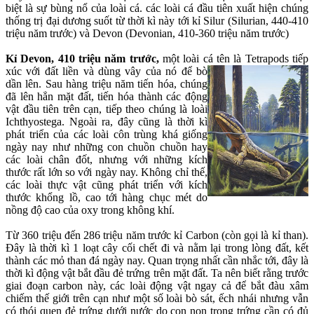
biệt là sự bùng nổ của loài cá. các loài cá đầu tiên xuất hiện chúng
thống trị đại dương suốt từ thời kì này tới kỉ Silur (Silurian, 440-410
triệu năm trước) và Devon (Devonian, 410-360 triệu năm trước)
Kỉ Devon, 410 triệu năm trước,
một loài cá tên là Tetrapods tiếp
xúc với đất liền và dùng v
ây của nó để bò
dần lên. Sau hàng triệu năm tiến hóa, chúng
đã lên hẳn mặt đất, tiến hóa thành các động
vật đầu tiên trên cạn, tiếp theo chúng là loài
Ichthyostega. Ngoài ra, đây cũng là thời kì
phát triển của các loài côn trùng khá giống
ngày nay như những con chuồn chuồn hay
các loài chân đốt, nhưng với những kích
thước rất lớn so với ngày nay. Không chỉ thế,
các loài thực vật cũng phát triển với kích
thước khổng lồ, cao tới hàng chục mét do
nồng độ cao của oxy trong không khí.
Từ 360 triệu đến 286 triệu năm trước kỉ Carbon (còn gọi là kỉ than).
Đây là thời kì 1 loạt cây cối chết đi và nằm lại trong lòng đất, kết
thành các mỏ than đá ngày nay. Quan trọng nhất cần nhắc tới, đây là
thời kì động vật bắt đầu đẻ trứng trên mặt đất. Ta nên biết rằng trước
giai đoạn carbon này, các loài động vật ngay cả để bắt đàu xâm
chiếm thế giới trên cạn như một số loài bò sát, ếch nhái nhưng vẫn
có thói quen đẻ trứng dưới nước do con non trong trứng cần có đủ