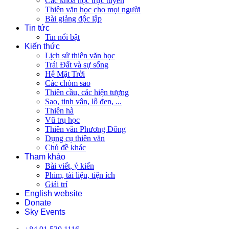
Các khóa học trực tuyến
Thiên văn học cho mọi người
Bài giảng độc lập
Tin tức
Tin nổi bật
Kiến thức
Lịch sử thiên văn học
Trái Đất và sự sống
Hệ Mặt Trời
Các chòm sao
Thiên cầu, các hiện tượng
Sao, tinh vân, lỗ đen, ...
Thiên hà
Vũ trụ học
Thiên văn Phương Đông
Dụng cụ thiên văn
Chủ đề khác
Tham khảo
Bài viết, ý kiến
Phim, tài liệu, tiện ích
Giải trí
English website
Donate
Sky Events