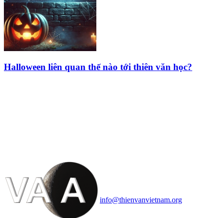
Halloween liên quan thế nào tới thiên văn học?
HỘI THIÊN
VĂN VÀ VŨ TRỤ
HỌC VIỆT NAM
Vietnam Astronomy and
Cosmology Association (VACA)
Văn phòng: 90b Khương Đình,
quận Thanh Xuân, Hà Nội
Điện thoại: 091.530.1116; Email:
info@thienvanvietnam.org
Mọi bài viết tại đây thuộc bản