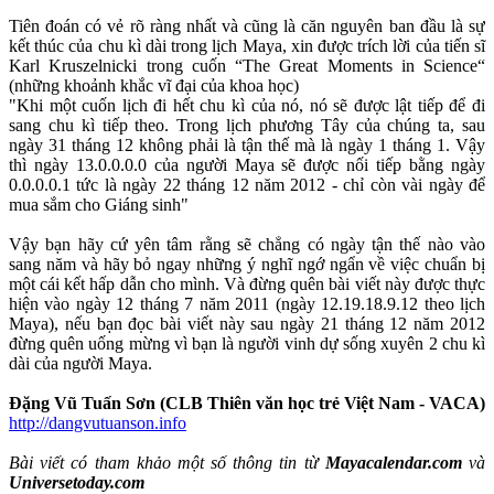
Tiên đoán có vẻ rõ ràng nhất và cũng là căn nguyên ban đầu là sự
kết thúc của chu kì dài trong lịch Maya, xin được trích lời của tiến sĩ
Karl Kruszelnicki trong cuốn “The Great Moments in Science“
(những khoảnh khắc vĩ đại của khoa học)
"Khi một cuốn lịch đi hết chu kì của nó, nó sẽ được lật tiếp để đi
sang chu kì tiếp theo. Trong lịch phương Tây của chúng ta, sau
ngày 31 tháng 12 không phải là tận thế mà là ngày 1 tháng 1. Vậy
thì ngày 13.0.0.0.0 của người Maya sẽ được nối tiếp bằng ngày
0.0.0.0.1 tức là ngày 22 tháng 12 năm 2012 - chỉ còn vài ngày để
mua sắm cho Giáng sinh"
Vậy bạn hãy cứ yên tâm rằng sẽ chẳng có ngày tận thế nào vào
sang năm và hãy bỏ ngay những ý nghĩ ngớ ngẩn về việc chuẩn bị
một cái kết hấp dẫn cho mình. Và đừng quên bài viết này được thực
hiện vào ngày 12 tháng 7 năm 2011 (ngày 12.19.18.9.12 theo lịch
Maya), nếu bạn đọc bài viết này sau ngày 21 tháng 12 năm 2012
đừng quên uống mừng vì bạn là người vinh dự sống xuyên 2 chu kì
dài của người Maya.
Đặng Vũ Tuấn Sơn (CLB Thiên văn học trẻ Việt Nam - VACA)
http://dangvutuanson.info
Bài viết có tham khảo một số thông tin từ
Mayacalendar.com
và
Universetoday.com