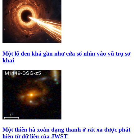
Một lỗ đen khá gần như cửa sổ nhìn vào vũ trụ sơ
khai
Một thiên hà xoắn dạng thanh ở rất xa được phát
hiện từ dữ liệu của JWST