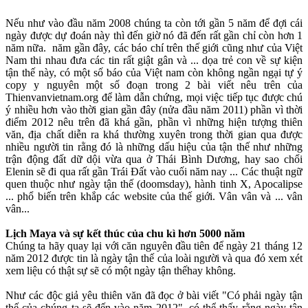
Nếu như vào đầu năm 2008 chúng ta còn tới gần 5 năm để đợi cái
ngày được dự đoán này thì đến giờ nó đã đến rất gần chỉ còn hơn 1
năm nữa. năm gần đây, các báo chí trên thế giới cũng như của Việt
Nam thi nhau đưa các tin rất giật gân và ... dọa trẻ con về sự kiện
tận thế này, có một số báo của Việt nam còn không ngần ngại tự ý
copy y nguyên một số đoạn trong 2 bài viết nêu trên của
Thienvanvietnam.org để làm dẫn chứng, mọi việc tiếp tục được chú
ý nhiều hơn vào thời gian gần đây (nửa đầu năm 2011) phần vì thời
điểm 2012 nêu trên đã khá gần, phần vì những hiện tượng thiên
văn, địa chất diễn ra khá thường xuyên trong thời gian qua được
nhiều người tin rằng đó là những dấu hiệu của tận thế như những
trận động đất dữ dội vừa qua ở Thái Bình Dương, hay sao chổi
Elenin sẽ đi qua rất gần Trái Đất vào cuối năm nay ... Các thuật ngữ
quen thuộc như ngày tận thế (doomsday), hành tinh X, Apocalipse
... phổ biến trên khắp các website của thế giới. Vân vân và ... vân
vân...
Lịch Maya và sự kết thúc của chu kì hơn 5000 năm
Chúng ta hãy quay lại với căn nguyên đầu tiên để ngày 21 tháng 12
năm 2012 được tin là ngày tận thế của loài người và qua đó xem xét
xem liệu có thật sự sẽ có một ngày tận thếhay không.
Như các độc giả yêu thiên văn đã đọc ở bài viết "Có phải ngày tận
thế của chúng ta sẽ đến vào năm 2012", có thể thấy rằng ngày tận