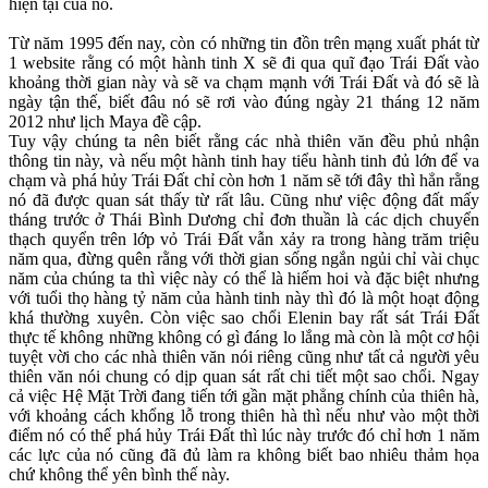
hiện tại của nó.
Từ năm 1995 đến nay, còn có những tin đồn trên mạng xuất phát từ
1 website rằng có một hành tinh X sẽ đi qua quĩ đạo Trái Đất vào
khoảng thời gian này và sẽ va chạm mạnh với Trái Đất và đó sẽ là
ngày tận thế, biết đâu nó sẽ rơi vào đúng ngày 21 tháng 12 năm
2012 như lịch Maya đề cập.
Tuy vậy chúng ta nên biết rằng các nhà thiên văn đều phủ nhận
thông tin này, và nếu một hành tinh hay tiểu hành tinh đủ lớn để va
chạm và phá hủy Trái Đất chỉ còn hơn 1 năm sẽ tới đây thì hẳn rằng
nó đã được quan sát thấy từ rất lâu. Cũng như việc động đất mấy
tháng trước ở Thái Bình Dương chỉ đơn thuần là các dịch chuyển
thạch quyển trên lớp vỏ Trái Đất vẫn xảy ra trong hàng trăm triệu
năm qua, đừng quên rằng với thời gian sống ngắn ngủi chỉ vài chục
năm của chúng ta thì việc này có thể là hiếm hoi và đặc biệt nhưng
với tuổi thọ hàng tỷ năm của hành tinh này thì đó là một hoạt động
khá thường xuyên. Còn việc sao chổi Elenin bay rất sát Trái Đất
thực tế không những không có gì đáng lo lắng mà còn là một cơ hội
tuyệt vời cho các nhà thiên văn nói riêng cũng như tất cả người yêu
thiên văn nói chung có dịp quan sát rất chi tiết một sao chổi. Ngay
cả việc Hệ Mặt Trời đang tiến tới gần mặt phẳng chính của thiên hà,
với khoảng cách khổng lỗ trong thiên hà thì nếu như vào một thời
điểm nó có thể phá hủy Trái Đất thì lúc này trước đó chỉ hơn 1 năm
các lực của nó cũng đã đủ làm ra không biết bao nhiêu thảm họa
chứ không thể yên bình thế này.