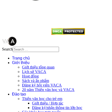
quyền của VACA, vui lòng ghi rõ
tên tác giả và nguồn trích
dẫn
Thienvanvietnam.org
khi quý
vị tái sử dụng bất cứ nội dung nào
từ website này.
Search
Trang chủ
Giới thiệu
Giới thiệu tổng quan
Lịch sử VACA
Hoạt động
Sách và ấn phẩm
Đăng ký hội viên VACA
20 năm Thiên văn học và VACA
Đào tạo
Thiên văn học cho trẻ em
Giới thiệu / Hợp tác
Đăng ký/nhận thông tin lớp học