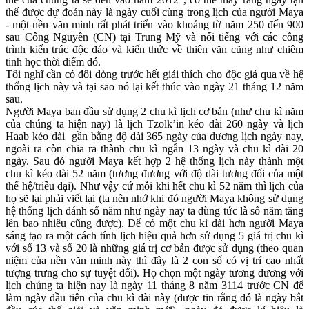
thế được dự đoán này là ngày cuối cùng trong lịch của người Maya
- một nền văn minh rất phát triển vào khoảng từ năm 250 đến 900
sau Công Nguyên (CN) tại Trung Mỹ và nổi tiếng với các công
trình kiến trúc độc đáo và kiến thức về thiên văn cũng như chiêm
tinh học thời điểm đó.
Tôi nghĩ cần có đôi dòng trước hết giải thích cho độc giả qua về hệ
thống lịch này và tại sao nó lại kết thúc vào ngày 21 tháng 12 năm
sau.
Người Maya ban đầu sử dụng 2 chu kì lịch cơ bản (như chu kì năm
của chúng ta hiện nay) là lịch Tzolk’in kéo dài 260 ngày và lịch
Haab kéo dài gần bằng độ dài 365 ngày của dương lịch ngày nay,
ngoài ra còn chia ra thành chu kì ngắn 13 ngày và chu kì dài 20
ngày. Sau đó người Maya kết hợp 2 hệ thống lịch này thành một
chu kì kéo dài 52 năm (tương đương với độ dài tương đối của một
thế hệ/triều đại). Như vậy cứ mỗi khi hết chu kì 52 năm thì lịch của
họ sẽ lại phải viết lại (ta nên nhớ khi đó người Maya không sử dụng
hệ thống lịch đánh số năm như ngày nay ta dùng tức là số năm tăng
lên bao nhiêu cũng được). Để có một chu kì dài hơn người Maya
sáng tạo ra một cách tính lịch hiệu quả hơn sử dụng 5 giá trị chu kì
với số 13 và số 20 là những giá trị cơ bản được sử dụng (theo quan
niệm của nền văn minh này thì đây là 2 con số có vị trí cao nhất
tượng trưng cho sự tuyệt đối). Họ chọn một ngày tương đương với
lịch chúng ta hiện nay là ngày 11 tháng 8 năm 3114 trước CN để
làm ngày đầu tiên của chu kì dài này (được tin rằng đó là ngày bắt