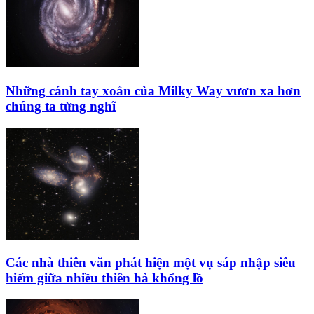
Những cánh tay xoắn của Milky Way vươn xa hơn
chúng ta từng nghĩ
Các nhà thiên văn phát hiện một vụ sáp nhập siêu
hiếm giữa nhiều thiên hà khổng lồ