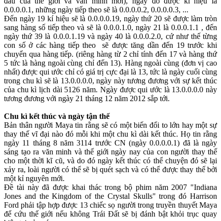
đầu của thế giới và văn minh mới), ngày đó được kí hiệu là
0.0.0.0.1, những ngày tiếp theo sẽ là 0.0.0.0.2, 0.0.0.0.3, ...
Đến ngày 19 kí hiệu sẽ là 0.0.0.0.19, ngày thứ 20 sẽ được làm tròn
sang hàng số tiếp theo và sẽ là 0.0.0.1.0, ngày 21 là 0.0.0.1.1 , đến
ngày thứ 39 là 0.0.0.1.19 và ngày 40 là 0.0.0.2.0, cứ như thế từng
con số ở các hàng tiếp theo sẽ được tăng dần đến 19 trước khi
chuyển qua hàng tiếp. (riêng hàng từ 2 chỉ tính đến 17 và hàng thứ
5 tức là hàng ngoài cùng chỉ đến 13). Hàng ngoài cùng (đơn vị cao
nhất) được qui ước chỉ có giá trị cực đại là 13, tức là ngày cuối cùng
trong chu kì sẽ là 13.0.0.0.0, ngày này tương đương với sự kết thúc
của chu kì lịch dài 5126 năm. Ngày được qui ước là 13.0.0.0.0 này
tương đương với ngày 21 tháng 12 năm 2012 sắp tới.
Chu kì kết thúc và ngày tận thế
Bản thân người Maya tin rằng sẽ có một biến đổi to lớn hay một sự
thay thế vĩ đại nào đó mỗi khi một chu kì dài kết thúc. Họ tin rằng
ngày 11 tháng 8 năm 3114 trước CN (ngày 0.0.0.0.1) đã là ngày
sáng tạo ra văn minh và thế giới ngày nay của con người thay thế
cho một thời kĩ cũ, và do đó ngày kết thúc có thể chuyện đó sẽ lại
xảy ra, loài người có thể sẽ bị quét sạch và có thể được thay thế bởi
một kỉ nguyên mới.
Đề tài này đã được khai thác trong bộ phim năm 2007 "Indiana
Jones and the Kingdom of the Crystal Skulls" trong đó Harrison
Ford phải tập hợp được 13 chiếc sọ người trong truyền thuyết Maya
để cứu thế giới nếu không Trái Đất sẽ bị đánh bật khỏi trục quay