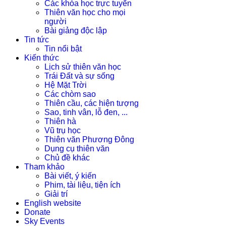
Các khóa học trực tuyến
Thiên văn học cho mọi
người
Bài giảng độc lập
Tin tức
Tin nổi bật
Kiến thức
Lịch sử thiên văn học
Trái Đất và sự sống
Hệ Mặt Trời
Các chòm sao
Thiên cầu, các hiện tượng
Sao, tinh vân, lỗ đen, ...
Thiên hà
Vũ trụ học
Thiên văn Phương Đông
Dụng cụ thiên văn
Chủ đề khác
Tham khảo
Bài viết, ý kiến
Phim, tài liệu, tiện ích
Giải trí
English website
Donate
Sky Events