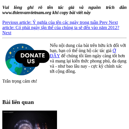
Vui lòng ghi rõ tên tác giả và nguồn trích dẫn
www.thienvanvietnam.org khi copy bài viết này
Previous article: Ý nghĩa của tên các ngày trong tuần
Prev
Next
article: Có phải ngày tận thế của chúng ta sẽ đến vào năm 2012?
Next
Nếu nội dung của bài trên hữu ích đối với
bạn, bạn có thể ủng hộ các tác giả
Ở
ĐÂY
để chúng tôi làm ngày càng tốt hơn
và mang lại kiến thức phong phú, đa dạng
và - như bao lâu nay - cực kỳ chính xác
tới cộng đồng.
Trân trọng cám ơn!
Bài liên quan