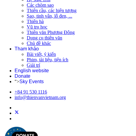
Các chòm sao
Thiên cầu, các hiện tượng
Sao, tinh vân, lỗ đen, ...
Thiên hà
Vũ trụ học
Thiên văn Phương Đông
Dụng cụ thiên văn
Chủ đề khác
Tham khảo
Bài viết, ý kiến
Phim, tài liệu, tiện ích
Giải trí
English website
Donate
">
Sky Events
+84 91 530 1116
info@thienvanvietnam.org