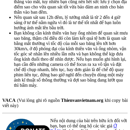
thẳng vào mắt, tuy nhiên bạn cũng nên hết sức lưu ý chọn địa
điểm sao cho vừa quan sát tốt vừa bảo đảm an ninh cho bản
thân vào ban đêm.
Nên quan sát sau 12h đêm, lý tưởng nhất là từ 2 đến 4 giờ
sáng ở tư thế nằm ngửa vì đó là tư thế tốt nhất để bạn luôn
hướng ánh mắt lên bầu trời.
Bạn không cần kính thiên văn hay ống nhòm để quan sát mưa
sao băng, thậm chí điều đó còn làm kết quả tệ hơn là quan sát
bằng mắt thường vì tốc độ của mỗi sao băng lên tới hơn
30km/s, ở độ phóng đại của kính thiên văn và ống nhòm, vận
tốc góc sẽ nhân lên nhiều lần nữa và bạn không thể kịp đưa
ống kính đuổi theo để nhìn được. Nếu bạn muốn ghi hình lại,
bạn cần đến những camera có thể focus ra xa vô tận và đặt
chế độ chụp nhanh, liên tục, hay đơn giản là để chế độ quay
phim liên tục, đừng bao giờ nghĩ đến chuyện dùng một máy
ảnh kĩ thuật số thông thường và đợi sao băng đang lướt qua
thì bấm máy.
VACA
(Vui lòng ghi rõ nguồn
Thienvanvietnam.org
khi copy bài
viết này)
Nếu nội dung của bài trên hữu ích đối với
bạn, bạn có thể ủng hộ các tác giả
Ở