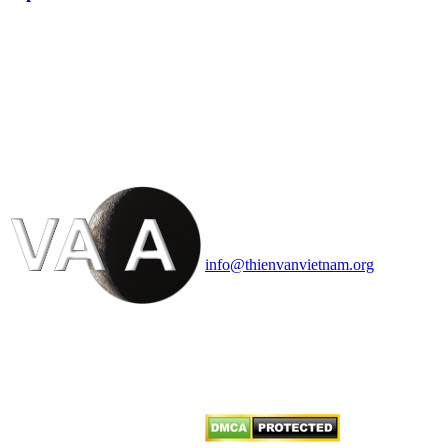
HỘI THIÊN
VĂN VÀ VŨ TRỤ
HỌC VIỆT NAM
Vietnam Astronomy and
Cosmology Association (VACA)
Văn phòng: 90b Khương Đình,
quận Thanh Xuân, Hà Nội
Điện thoại: 091.530.1116; Email:
info@thienvanvietnam.org
Mọi bài viết tại đây thuộc bản
quyền của VACA, vui lòng ghi rõ
tên tác giả và nguồn trích
dẫn
Thienvanvietnam.org
khi quý
vị tái sử dụng bất cứ nội dung nào
từ website này.