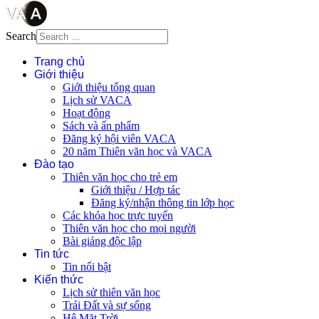
Search
Trang chủ
Giới thiệu
Giới thiệu tổng quan
Lịch sử VACA
Hoạt động
Sách và ấn phẩm
Đăng ký hội viên VACA
20 năm Thiên văn học và VACA
Đào tạo
Thiên văn học cho trẻ em
Giới thiệu / Hợp tác
Đăng ký/nhận thông tin lớp học
Các khóa học trực tuyến
Thiên văn học cho mọi người
Bài giảng độc lập
Tin tức
Tin nổi bật
Kiến thức
Lịch sử thiên văn học
Trái Đất và sự sống
Hệ Mặt Trời