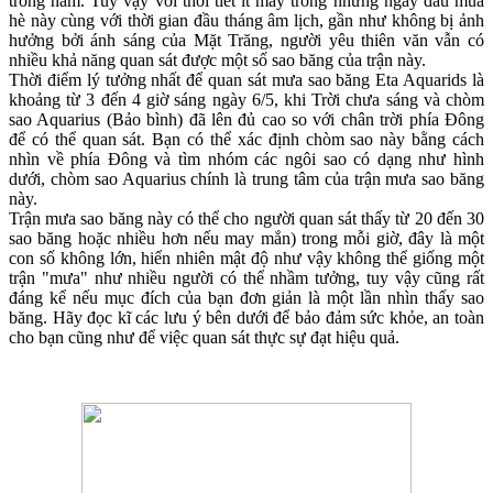
trong năm. Tuy vậy với thời tiết ít mấy trong những ngày đầu mùa
hè này cùng với thời gian đầu tháng âm lịch, gần như không bị ảnh
hưởng bởi ánh sáng của Mặt Trăng, người yêu thiên văn vẫn có
nhiều khả năng quan sát được một số sao băng của trận này.
Thời điểm lý tưởng nhất để quan sát mưa sao băng Eta Aquarids là
khoảng từ 3 đến 4 giờ sáng ngày 6/5, khi Trời chưa sáng và chòm
sao Aquarius (Bảo bình) đã lên đủ cao so với chân trời phía Đông
để có thể quan sát. Bạn có thể xác định chòm sao này bằng cách
nhìn về phía Đông và tìm nhóm các ngôi sao có dạng như hình
dưới, chòm sao Aquarius chính là trung tâm của trận mưa sao băng
này.
Trận mưa sao băng này có thể cho người quan sát thấy từ 20 đến 30
sao băng hoặc nhiều hơn nếu may mắn) trong mỗi giờ, đây là một
con số không lớn, hiển nhiên mật độ như vậy không thể giống một
trận "mưa" như nhiều người có thể nhầm tưởng, tuy vậy cũng rất
đáng kể nếu mục đích của bạn đơn giản là một lần nhìn thấy sao
băng. Hãy đọc kĩ các lưu ý bên dưới để bảo đảm sức khỏe, an toàn
cho bạn cũng như để việc quan sát thực sự đạt hiệu quả.