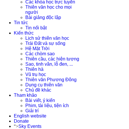
Các khóa học trực tuyến
Thiên văn học cho mọi
người
Bài giảng độc lập
Tin tức
Tin nổi bật
Kiến thức
Lịch sử thiên văn học
Trái Đất và sự sống
Hệ Mặt Trời
Các chòm sao
Thiên cầu, các hiện tượng
Sao, tinh vân, lỗ đen, ...
Thiên hà
Vũ trụ học
Thiên văn Phương Đông
Dụng cụ thiên văn
Chủ đề khác
Tham khảo
Bài viết, ý kiến
Phim, tài liệu, tiện ích
Giải trí
English website
Donate
">
Sky Events