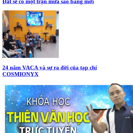
Đất sẽ có một trận mưa sao băng mới
24 năm VACA và sự ra đời của tạp chí
COSMIONYX