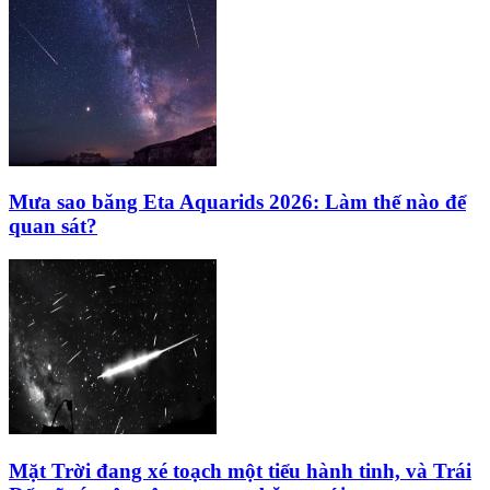
Mưa sao băng Eta Aquarids 2026: Làm thế nào để
quan sát?
Mặt Trời đang xé toạch một tiểu hành tinh, và Trái