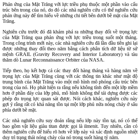
Phản ứng của Mặt Trăng với lực triều phụ thuộc một phần vào cấu
trúc bên trong của nó, do đó các nhà nghiên cứu có thể nghiên cứu
phản ứng này để tìm hiểu về những chi tiết bên dưới bề mặt của Mặt
Trăng.
Nghiên cứu trước đó đã khám phá ra những thay đổi về trọng lực
của Mặt Trăng qua phản ứng với lực triều trong suốt một tháng.
Trong công trình mới này, các nhà nghiên cứu đã lần đầu tiên ghi lại
được những thay đổi theo năm bằng cách phân tích dữ liệu từ sứ
mệnh GRAIL (Gravity Recovery and Interior Laboratory) và tàu
thăm dò Lunar Reconnaissance Orbiter của NASA.
Tiếp theo, họ kết hợp cả các thay đổi hàng tháng và hàng năm về
trọng lực của Mặt Trăng cùng với các thông tin khác như mật độ
trung bình của Mặt Trăng vào một mô hình mô phỏng cấu trúc bên
trong của nó. Họ phát hiện ra rằng nếu không tính đến một lớp mềm
hơn ở phần đáy của lớp phủ, mô hình không thể tái dựng được các
phép đo trọng lực quan sát được. Nói cách khác, nghiên cứu này
gợi ý rằng rất có khả năng tồn tại một lớp phủ nửa nóng chảy ở sâu
phía dưới bề mặt.
Các nhà nghiên cứu suy đoán rằng nếu lớp này tồn tại, nó có thể
bao gồm vật liệu giàu titan được gọi là ilmenit. Tuy nhiên, cần có
thêm nghiên cứu để hiểu rõ hơn về lớp này và xác định nguồn nhiệt
duy trì trạng thái nóng chảy của nó trong suốt hàng tỷ năm.