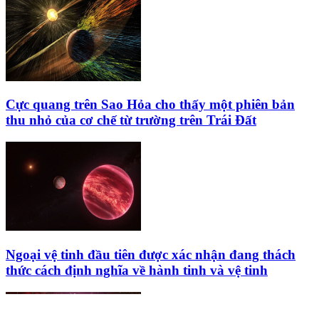
Cực quang trên Sao Hỏa cho thấy một phiên bản
thu nhỏ của cơ chế từ trường trên Trái Đất
Ngoại vệ tinh đầu tiên được xác nhận đang thách
thức cách định nghĩa về hành tinh và vệ tinh