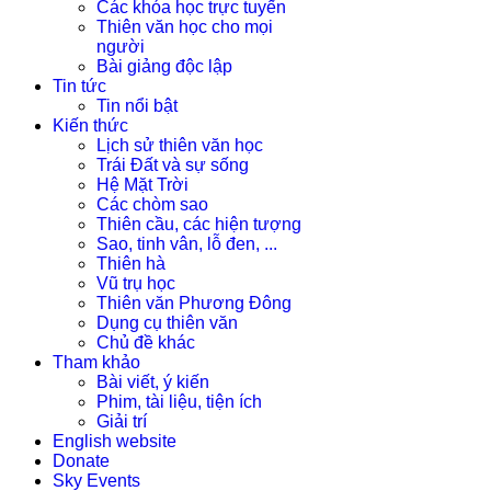
Các khóa học trực tuyến
Thiên văn học cho mọi
người
Bài giảng độc lập
Tin tức
Tin nổi bật
Kiến thức
Lịch sử thiên văn học
Trái Đất và sự sống
Hệ Mặt Trời
Các chòm sao
Thiên cầu, các hiện tượng
Sao, tinh vân, lỗ đen, ...
Thiên hà
Vũ trụ học
Thiên văn Phương Đông
Dụng cụ thiên văn
Chủ đề khác
Tham khảo
Bài viết, ý kiến
Phim, tài liệu, tiện ích
Giải trí
English website
Donate
Sky Events