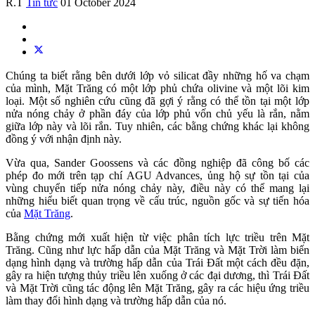
R.T
Tin tức
01 October 2024
Chúng ta biết rằng bên dưới lớp vỏ silicat đầy những hố va chạm
của mình, Mặt Trăng có một lớp phủ chứa olivine và một lõi kim
loại. Một số nghiên cứu cũng đã gợi ý rằng có thể tồn tại một lớp
nửa nóng chảy ở phần đáy của lớp phủ vốn chủ yếu là rắn, nằm
giữa lớp này và lõi rắn. Tuy nhiên, các bằng chứng khác lại không
đồng ý với nhận định này.
Vừa qua, Sander Goossens và các đồng nghiệp đã công bố các
phép đo mới trên tạp chí AGU Advances, ủng hộ sự tồn tại của
vùng chuyển tiếp nửa nóng chảy này, điều này có thể mang lại
những hiểu biết quan trọng về cấu trúc, nguồn gốc và sự tiến hóa
của
Mặt Trăng
.
Bằng chứng mới xuất hiện từ việc phân tích lực triều trên Mặt
Trăng. Cũng như lực hấp dẫn của Mặt Trăng và Mặt Trời làm biến
dạng hình dạng và trường hấp dẫn của Trái Đất một cách đều đặn,
gây ra hiện tượng thủy triều lên xuống ở các đại dương, thì Trái Đất
và Mặt Trời cũng tác động lên Mặt Trăng, gây ra các hiệu ứng triều
làm thay đổi hình dạng và trường hấp dẫn của nó.