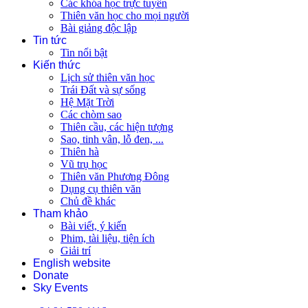
Các khóa học trực tuyến
Thiên văn học cho mọi người
Bài giảng độc lập
Tin tức
Tin nổi bật
Kiến thức
Lịch sử thiên văn học
Trái Đất và sự sống
Hệ Mặt Trời
Các chòm sao
Thiên cầu, các hiện tượng
Sao, tinh vân, lỗ đen, ...
Thiên hà
Vũ trụ học
Thiên văn Phương Đông
Dụng cụ thiên văn
Chủ đề khác
Tham khảo
Bài viết, ý kiến
Phim, tài liệu, tiện ích
Giải trí
English website
Donate
Sky Events