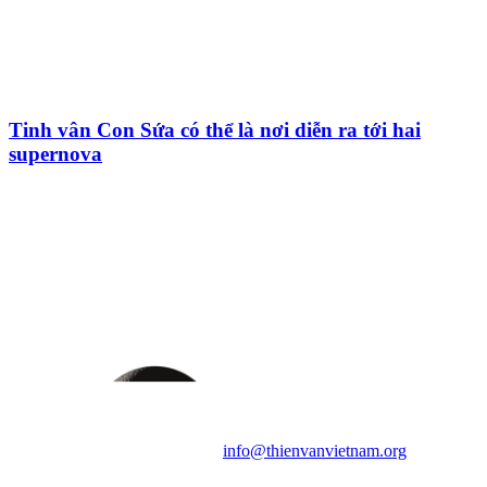
Tinh vân Con Sứa có thể là nơi diễn ra tới hai
supernova
HỘI THIÊN
VĂN VÀ VŨ TRỤ
HỌC VIỆT NAM
Vietnam Astronomy and
Cosmology Association (VACA)
Văn phòng: 90b Khương Đình,
quận Thanh Xuân, Hà Nội
Điện thoại: 091.530.1116; Email:
info@thienvanvietnam.org