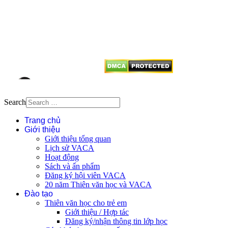
Mọi bài viết tại đây thuộc bản
quyền của VACA, vui lòng ghi rõ
tên tác giả và nguồn trích
dẫn
Thienvanvietnam.org
khi quý
vị tái sử dụng bất cứ nội dung nào
từ website này.
Search
Trang chủ
Giới thiệu
Giới thiệu tổng quan
Lịch sử VACA
Hoạt động
Sách và ấn phẩm
Đăng ký hội viên VACA
20 năm Thiên văn học và VACA
Đào tạo
Thiên văn học cho trẻ em
Giới thiệu / Hợp tác
Đăng ký/nhận thông tin lớp học