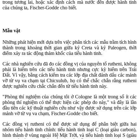
trong tương lai, hoặc xác định cách mà nước đến được hành tinh
của chúng ta, Fischer-Godde cho biết.
Mẫu vật
Những phát hiện mới dựa trên việc phân tích các mẫu trầm tích hình
thành trong khoảng thời gian giữa kỷ Creta và kỷ Paleogen, thời
điểm xảy ra tác động thảm khốc của tiểu hành tinh.
Các nhà nghiên cứu đã đo các đồng vị của nguyên tố rutheni, không
phải là hiếm trên các tiểu hành tinh nhưng cực kỳ hiếm trên Trái
Đất. Vì vậy, bằng cách kiểm tra các lớp địa chất đánh dấu các mảnh
vỡ từ vụ va chạm tại Chicxulub, họ có thể chắc chắn rằng rutheni
được nghiên cứu chắc chắn đến từ tiểu hành tinh này.
"Phòng thí nghiệm của chúng tôi ở Cologne là một trong số ít các
phòng thí nghiệm có thể thực hiện các phép đo này," và đây là lần
đầu tiên các kỹ thuật nghiên cứu như vậy được sử dụng trên các lớp
mảnh vỡ từ vụ va chạm, Fischer-Godde cho biết.
Các đồng vị rutheni có thể được sử dụng để phân biệt giữa hai
nhóm tiểu hành tinh chính: tiểu hành tinh loại C (loại giàu carbon),
hình thành ở vùng ngoài Hệ Mặt Trời, và tiểu hành tinh loại S (giàu