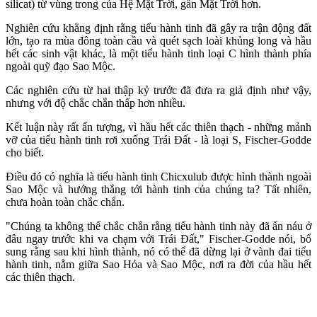
silicat) từ vùng trong của Hệ Mặt Trời, gần Mặt Trời hơn.
Nghiên cứu khẳng định rằng tiểu hành tinh đã gây ra trận động đất
lớn, tạo ra mùa đông toàn cầu và quét sạch loài khủng long và hầu
hết các sinh vật khác, là một tiểu hành tinh loại C hình thành phía
ngoài quỹ đạo Sao Mộc.
Các nghiên cứu từ hai thập kỷ trước đã đưa ra giả định như vậy,
nhưng với độ chắc chắn thấp hơn nhiều.
Kết luận này rất ấn tượng, vì hầu hết các thiên thạch - những mảnh
vỡ của tiểu hành tinh rơi xuống Trái Đất - là loại S, Fischer-Godde
cho biết.
Điều đó có nghĩa là tiểu hành tinh Chicxulub được hình thành ngoài
Sao Mộc và hướng thẳng tới hành tinh của chúng ta? Tất nhiên,
chưa hoàn toàn chắc chắn.
"Chúng ta không thể chắc chắn rằng tiểu hành tinh này đã ẩn náu ở
đâu ngay trước khi va chạm với Trái Đất," Fischer-Godde nói, bổ
sung rằng sau khi hình thành, nó có thể đã dừng lại ở vành đai tiểu
hành tinh, nằm giữa Sao Hỏa và Sao Mộc, nơi ra đời của hầu hết
các thiên thạch.