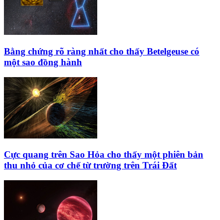
Bằng chứng rõ ràng nhất cho thấy Betelgeuse có
một sao đồng hành
Cực quang trên Sao Hỏa cho thấy một phiên bản
thu nhỏ của cơ chế từ trường trên Trái Đất