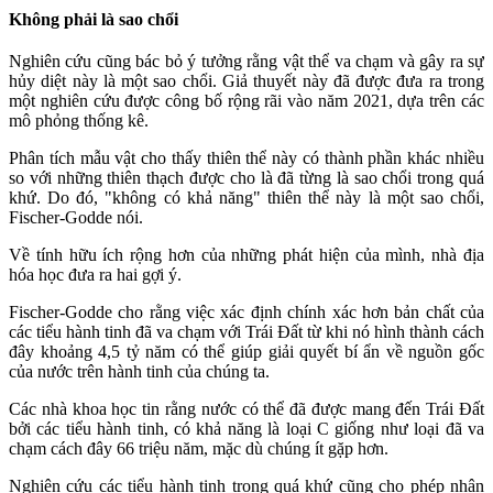
Không phải là sao chổi
Nghiên cứu cũng bác bỏ ý tưởng rằng vật thể va chạm và gây ra sự
hủy diệt này là một sao chổi. Giả thuyết này đã được đưa ra trong
một nghiên cứu được công bố rộng rãi vào năm 2021, dựa trên các
mô phỏng thống kê.
Phân tích mẫu vật cho thấy thiên thể này có thành phần khác nhiều
so với những thiên thạch được cho là đã từng là sao chổi trong quá
khứ. Do đó, "không có khả năng" thiên thể này là một sao chổi,
Fischer-Godde nói.
Về tính hữu ích rộng hơn của những phát hiện của mình, nhà địa
hóa học đưa ra hai gợi ý.
Fischer-Godde cho rằng việc xác định chính xác hơn bản chất của
các tiểu hành tinh đã va chạm với Trái Đất từ khi nó hình thành cách
đây khoảng 4,5 tỷ năm có thể giúp giải quyết bí ẩn về nguồn gốc
của nước trên hành tinh của chúng ta.
Các nhà khoa học tin rằng nước có thể đã được mang đến Trái Đất
bởi các tiểu hành tinh, có khả năng là loại C giống như loại đã va
chạm cách đây 66 triệu năm, mặc dù chúng ít gặp hơn.
Nghiên cứu các tiểu hành tinh trong quá khứ cũng cho phép nhân