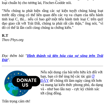
loại chuẩn bị cho tương lai, Fischer-Godde nói.
"Nếu chúng ta phát hiện rằng các sự kiện tuyệt chủng hàng loạt
trước đây cũng có thể liên quan đến các vụ va chạm của tiểu hành
tinh loại C, thì... nếu có bao giờ một tiểu hành tinh loại C trên quỹ
đạo giao cắt với Trái Đất, chúng ta phải rất cẩn thận," ông nói, "vì
đó có thể là lần cuối cùng chúng ta chứng kiến."
R.T
Theo Phys.org
Đọc thêm bài "
Hình thành và tiến hóa của sự sống trên Trái
Đất
".
Nếu nội dung của bài trên hữu ích đối với
bạn, bạn có thể ủng hộ các tác giả
Ở
ĐÂY
để chúng tôi làm ngày càng tốt hơn
và mang lại kiến thức phong phú, đa dạng
và - như bao lâu nay - cực kỳ chính xác
tới cộng đồng.
Trân trọng cám ơn!