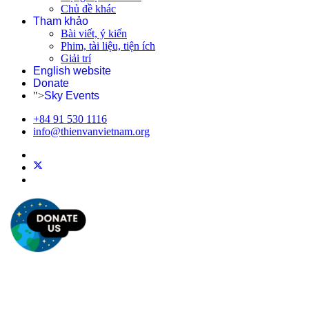
Chủ đề khác
Tham khảo
Bài viết, ý kiến
Phim, tài liệu, tiện ích
Giải trí
English website
Donate
">
Sky Events
+84 91 530 1116
info@thienvanvietnam.org