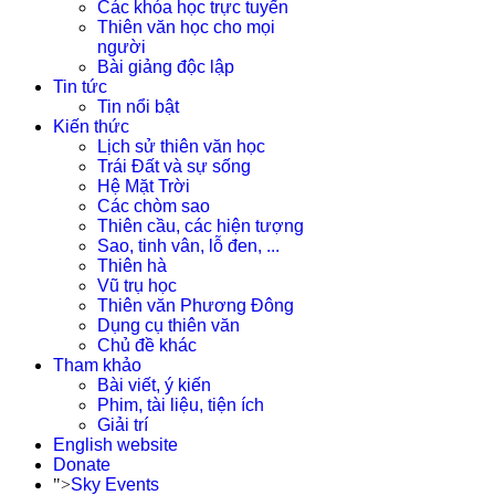
Các khóa học trực tuyến
Thiên văn học cho mọi
người
Bài giảng độc lập
Tin tức
Tin nổi bật
Kiến thức
Lịch sử thiên văn học
Trái Đất và sự sống
Hệ Mặt Trời
Các chòm sao
Thiên cầu, các hiện tượng
Sao, tinh vân, lỗ đen, ...
Thiên hà
Vũ trụ học
Thiên văn Phương Đông
Dụng cụ thiên văn
Chủ đề khác
Tham khảo
Bài viết, ý kiến
Phim, tài liệu, tiện ích
Giải trí
English website
Donate
">
Sky Events