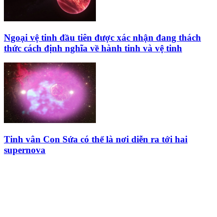
Ngoại vệ tinh đầu tiên được xác nhận đang thách
thức cách định nghĩa về hành tinh và vệ tinh
Tinh vân Con Sứa có thể là nơi diễn ra tới hai
supernova
HỘI THIÊN
VĂN VÀ VŨ TRỤ