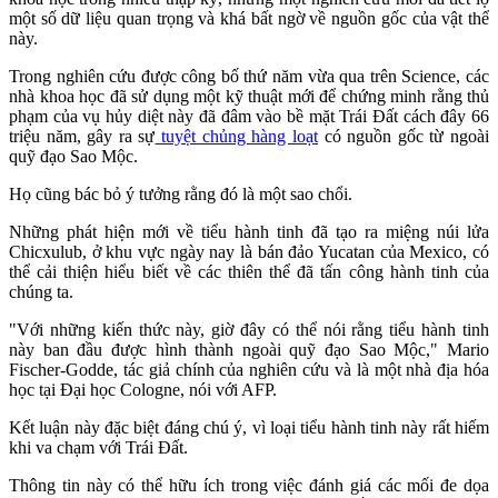
một số dữ liệu quan trọng và khá bất ngờ về nguồn gốc của vật thể
này.
Trong nghiên cứu được công bố thứ năm vừa qua trên Science, các
nhà khoa học đã sử dụng một kỹ thuật mới để chứng minh rằng thủ
phạm của vụ hủy diệt này đã đâm vào bề mặt Trái Đất cách đây 66
triệu năm, gây ra sự
tuyệt chủng hàng loạt
có nguồn gốc từ ngoài
quỹ đạo Sao Mộc.
Họ cũng bác bỏ ý tưởng rằng đó là một sao chổi.
Những phát hiện mới về tiểu hành tinh đã tạo ra miệng núi lửa
Chicxulub, ở khu vực ngày nay là bán đảo Yucatan của Mexico, có
thể cải thiện hiểu biết về các thiên thể đã tấn công hành tinh của
chúng ta.
"Với những kiến thức này, giờ đây có thể nói rằng tiểu hành tinh
này ban đầu được hình thành ngoài quỹ đạo Sao Mộc," Mario
Fischer-Godde, tác giả chính của nghiên cứu và là một nhà địa hóa
học tại Đại học Cologne, nói với AFP.
Kết luận này đặc biệt đáng chú ý, vì loại tiểu hành tinh này rất hiếm
khi va chạm với Trái Đất.
Thông tin này có thể hữu ích trong việc đánh giá các mối đe dọa