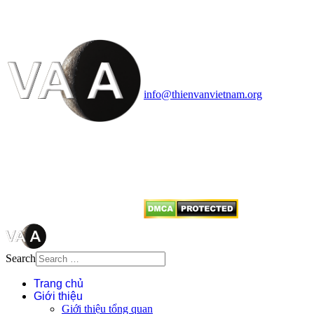
HỌC VIỆT NAM
Vietnam Astronomy and
Cosmology Association (VACA)
Văn phòng: 90b Khương Đình,
quận Thanh Xuân, Hà Nội
Điện thoại: 091.530.1116; Email:
info@thienvanvietnam.org
Mọi bài viết tại đây thuộc bản
quyền của VACA, vui lòng ghi rõ
tên tác giả và nguồn trích
dẫn
Thienvanvietnam.org
khi quý
vị tái sử dụng bất cứ nội dung nào
từ website này.
Search
Trang chủ
Giới thiệu
Giới thiệu tổng quan