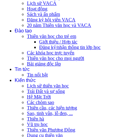
Lịch sử VACA
Hoạt động
Sách và ấn phẩm
Đăng ký hội viên VACA
20 năm Thiên văn học và VACA
Đào tạo
Thiên văn học cho trẻ em
Giới thiệu / Hợp tác
Đăng ký/nhận thông tin lớp học
Các khóa học trực tuyến
Thiên văn học cho mọi người
Bài giảng độc lập
Tin tức
Tin nổi bật
Kiến thức
Lịch sử thiên văn học
Trái Đất và sự sống
Hệ Mặt Trời
Các chòm sao
Thiên cầu, các hiện tượng
Sao, tinh vân, lỗ đen, ...
Thiên hà
Vũ trụ học
Thiên văn Phương Đông
Dụng cụ thiên văn