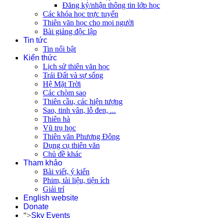
Đăng ký/nhận thông tin lớp học
Các khóa học trực tuyến
Thiên văn học cho mọi người
Bài giảng độc lập
Tin tức
Tin nổi bật
Kiến thức
Lịch sử thiên văn học
Trái Đất và sự sống
Hệ Mặt Trời
Các chòm sao
Thiên cầu, các hiện tượng
Sao, tinh vân, lỗ đen, ...
Thiên hà
Vũ trụ học
Thiên văn Phương Đông
Dụng cụ thiên văn
Chủ đề khác
Tham khảo
Bài viết, ý kiến
Phim, tài liệu, tiện ích
Giải trí
English website
Donate
">
Sky Events