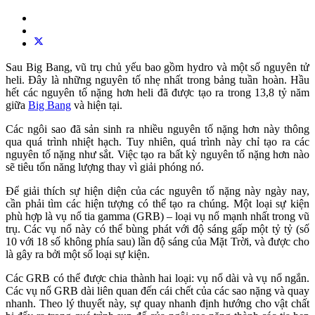
Sau Big Bang, vũ trụ chủ yếu bao gồm hydro và một số nguyên tử
heli. Đây là những nguyên tố nhẹ nhất trong bảng tuần hoàn. Hầu
hết các nguyên tố nặng hơn heli đã được tạo ra trong 13,8 tỷ năm
giữa
Big Bang
và hiện tại.
Các ngôi sao đã sản sinh ra nhiều nguyên tố nặng hơn này thông
qua quá trình nhiệt hạch. Tuy nhiên, quá trình này chỉ tạo ra các
nguyên tố nặng như sắt. Việc tạo ra bất kỳ nguyên tố nặng hơn nào
sẽ tiêu tốn năng lượng thay vì giải phóng nó.
Để giải thích sự hiện diện của các nguyên tố nặng này ngày nay,
cần phải tìm các hiện tượng có thể tạo ra chúng. Một loại sự kiện
phù hợp là vụ nổ tia gamma (GRB) – loại vụ nổ mạnh nhất trong vũ
trụ. Các vụ nổ này có thể bùng phát với độ sáng gấp một tỷ tỷ (số
10 với 18 số không phía sau) lần độ sáng của Mặt Trời, và được cho
là gây ra bởi một số loại sự kiện.
Các GRB có thể được chia thành hai loại: vụ nổ dài và vụ nổ ngắn.
Các vụ nổ GRB dài liên quan đến cái chết của các sao nặng và quay
nhanh. Theo lý thuyết này, sự quay nhanh định hướng cho vật chất