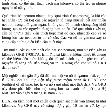
trình khác có thể giải thích cách mà kilonova có thể tạo ra những
nguyên tố nặng hơn.
Quá trình bắt neutron nhanh, hay 'quá trình r' (r-process), là khi các
hạt nhân (tức cái lõi) của các nguyên tố nặng như sắt bắt giữ nhiều
neutron trong thời gian ngắn. Chúng sau đó nhanh chóng tăng khối
lượng, tạo ra các nguyên tố nặng hơn nhiều. Để quá trình r xảy ra,
cần có những điều kiện thích hợp: mật độ cao, nhiệt độ cao và số
lượng lớn các neutron tự do có sẵn. Các vụ nổ tia gamma xảy ra
cung cấp những điều kiện cần thiết này.
Tuy nhiên, các vụ hợp nhất của hai sao neutron, như sự kiện gây ra
kilonova GRB 170817A, là những sự kiện rất hiếm. Thực tế, chúng
có thể hiếm đến mức không đủ để trở thành nguồn gốc của các
nguyên tố nặng dồi dào trong vũ trụ. Nhưng còn các vụ nổ GRB
dài thì sao?
Một nghiên cứu gần đây đã điều tra một vụ nổ tia gamma dài, cụ thể
là GRB 221009. Sự kiện này được mệnh danh là BOAT (the
brightest of all time, tức là vụ nổ sáng nhất mọi thời đại). Vụ GRB
này được phát hiện như một xung bức xạ mạnh mẽ quét qua Hệ
Mặt Trời vào ngày 9 tháng 10 năm 2022.
BOAT đã kích hoạt một chiến dịch quan sát thiên văn tương tự như
kilonova. Vụ GRB này có năng lượng gấp 10 lần so với kỷ lục