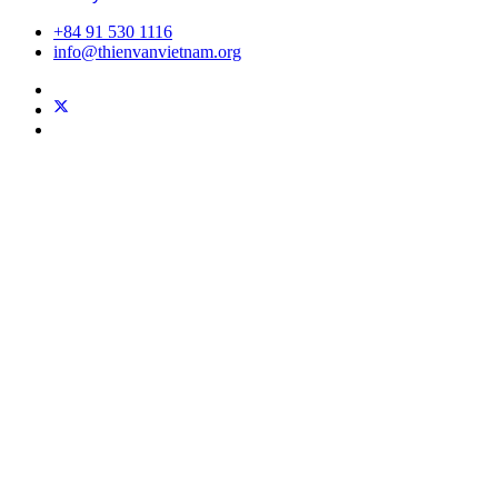
+84 91 530 1116
info@thienvanvietnam.org