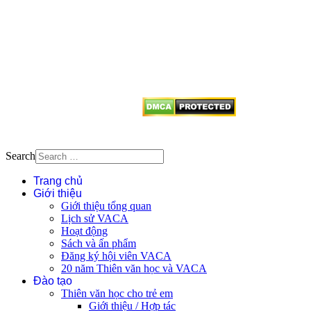
Mọi bài viết tại đây thuộc bản
quyền của VACA, vui lòng ghi rõ
tên tác giả và nguồn trích
dẫn
Thienvanvietnam.org
khi quý
vị tái sử dụng bất cứ nội dung nào
từ website này.
Search
Trang chủ
Giới thiệu
Giới thiệu tổng quan
Lịch sử VACA
Hoạt động
Sách và ấn phẩm
Đăng ký hội viên VACA
20 năm Thiên văn học và VACA
Đào tạo
Thiên văn học cho trẻ em
Giới thiệu / Hợp tác