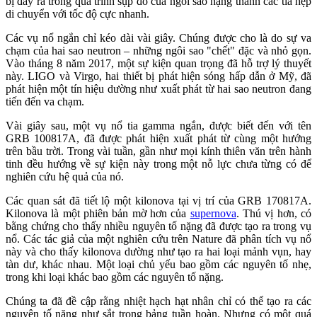
bị đẩy ra trong quá trình sụp đổ của ngôi sao nặng thành các tia hẹp
di chuyển với tốc độ cực nhanh.
Các vụ nổ ngắn chỉ kéo dài vài giây. Chúng được cho là do sự va
chạm của hai sao neutron – những ngôi sao "chết" đặc và nhỏ gọn.
Vào tháng 8 năm 2017, một sự kiện quan trọng đã hỗ trợ lý thuyết
này. LIGO và Virgo, hai thiết bị phát hiện sóng hấp dẫn ở Mỹ, đã
phát hiện một tín hiệu dường như xuất phát từ hai sao neutron đang
tiến đến va chạm.
Vài giây sau, một vụ nổ tia gamma ngắn, được biết đến với tên
GRB 100817A, đã được phát hiện xuất phát từ cùng một hướng
trên bầu trời. Trong vài tuần, gần như mọi kính thiên văn trên hành
tinh đều hướng về sự kiện này trong một nỗ lực chưa từng có để
nghiên cứu hệ quả của nó.
Các quan sát đã tiết lộ một kilonova tại vị trí của GRB 170817A.
Kilonova là một phiên bản mờ hơn của
supernova
. Thú vị hơn, có
bằng chứng cho thấy nhiều nguyên tố nặng đã được tạo ra trong vụ
nổ. Các tác giả của một nghiên cứu trên Nature đã phân tích vụ nổ
này và cho thấy kilonova dường như tạo ra hai loại mảnh vụn, hay
tàn dư, khác nhau. Một loại chủ yếu bao gồm các nguyên tố nhẹ,
trong khi loại khác bao gồm các nguyên tố nặng.
Chúng ta đã đề cập rằng nhiệt hạch hạt nhân chỉ có thể tạo ra các
nguyên tố nặng như sắt trong bảng tuần hoàn. Nhưng có một quá