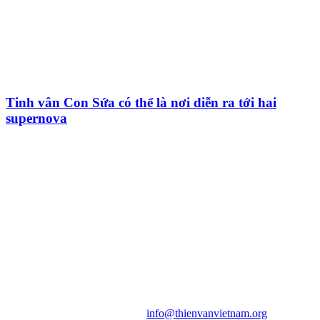
Tinh vân Con Sứa có thể là nơi diễn ra tới hai
supernova
HỘI THIÊN
VĂN VÀ VŨ TRỤ
HỌC VIỆT NAM
Vietnam Astronomy and
Cosmology Association (VACA)
Văn phòng: 90b Khương Đình,
quận Thanh Xuân, Hà Nội
Điện thoại: 091.530.1116; Email:
info@thienvanvietnam.org