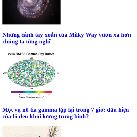
Những cánh tay xoắn của Milky Way vươn xa hơn
chúng ta từng nghĩ
Một vụ nổ tia gamma lặp lại trong 7 giờ: dấu hiệu
của lỗ đen khối lượng trung bình?