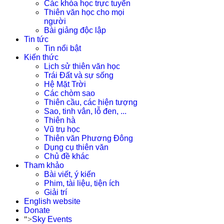
Các khóa học trực tuyến
Thiên văn học cho mọi
người
Bài giảng độc lập
Tin tức
Tin nổi bật
Kiến thức
Lịch sử thiên văn học
Trái Đất và sự sống
Hệ Mặt Trời
Các chòm sao
Thiên cầu, các hiện tượng
Sao, tinh vân, lỗ đen, ...
Thiên hà
Vũ trụ học
Thiên văn Phương Đông
Dụng cụ thiên văn
Chủ đề khác
Tham khảo
Bài viết, ý kiến
Phim, tài liệu, tiện ích
Giải trí
English website
Donate
">
Sky Events