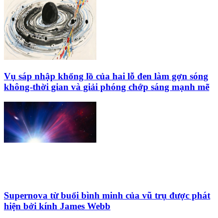
Vụ sáp nhập khổng lồ của hai lỗ đen làm gợn sóng
không-thời gian và giải phóng chớp sáng mạnh mẽ
Supernova từ buổi bình minh của vũ trụ được phát
hiện bởi kính James Webb