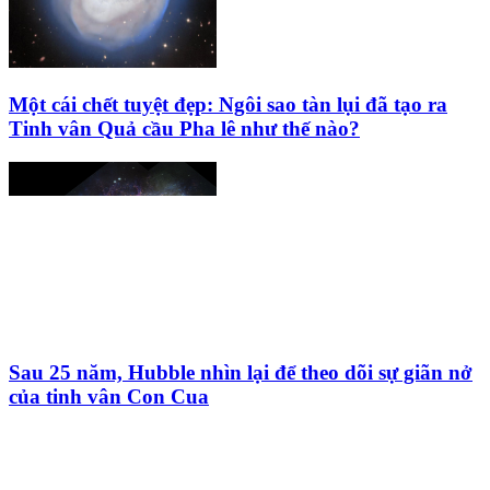
Một cái chết tuyệt đẹp: Ngôi sao tàn lụi đã tạo ra
Tinh vân Quả cầu Pha lê như thế nào?
Sau 25 năm, Hubble nhìn lại để theo dõi sự giãn nở
của tinh vân Con Cua