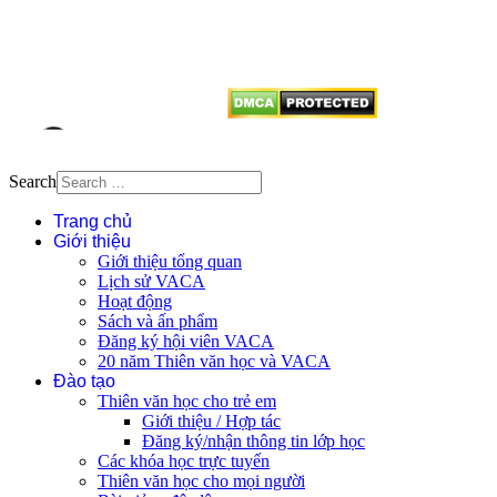
dẫn
Thienvanvietnam.org
khi quý
vị tái sử dụng bất cứ nội dung nào
từ website này.
Search
Trang chủ
Giới thiệu
Giới thiệu tổng quan
Lịch sử VACA
Hoạt động
Sách và ấn phẩm
Đăng ký hội viên VACA
20 năm Thiên văn học và VACA
Đào tạo
Thiên văn học cho trẻ em
Giới thiệu / Hợp tác
Đăng ký/nhận thông tin lớp học
Các khóa học trực tuyến
Thiên văn học cho mọi người