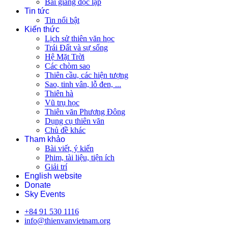
Bài giảng độc lập
Tin tức
Tin nổi bật
Kiến thức
Lịch sử thiên văn học
Trái Đất và sự sống
Hệ Mặt Trời
Các chòm sao
Thiên cầu, các hiện tượng
Sao, tinh vân, lỗ đen, ...
Thiên hà
Vũ trụ học
Thiên văn Phương Đông
Dụng cụ thiên văn
Chủ đề khác
Tham khảo
Bài viết, ý kiến
Phim, tài liệu, tiện ích
Giải trí
English website
Donate
Sky Events
+84 91 530 1116
info@thienvanvietnam.org