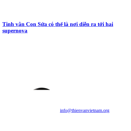
Tinh vân Con Sứa có thể là nơi diễn ra tới hai
supernova
HỘI THIÊN
VĂN VÀ VŨ TRỤ
HỌC VIỆT NAM
Vietnam Astronomy and
Cosmology Association (VACA)
Văn phòng: 90b Khương Đình,
quận Thanh Xuân, Hà Nội
Điện thoại: 091.530.1116; Email:
info@thienvanvietnam.org
Mọi bài viết tại đây thuộc bản
quyền của VACA, vui lòng ghi rõ
tên tác giả và nguồn trích