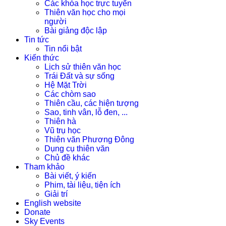
Các khóa học trực tuyến
Thiên văn học cho mọi
người
Bài giảng độc lập
Tin tức
Tin nổi bật
Kiến thức
Lịch sử thiên văn học
Trái Đất và sự sống
Hệ Mặt Trời
Các chòm sao
Thiên cầu, các hiện tượng
Sao, tinh vân, lỗ đen, ...
Thiên hà
Vũ trụ học
Thiên văn Phương Đông
Dụng cụ thiên văn
Chủ đề khác
Tham khảo
Bài viết, ý kiến
Phim, tài liệu, tiện ích
Giải trí
English website
Donate
Sky Events