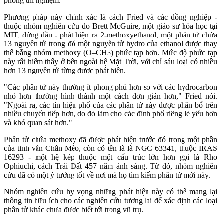
phòng thí nghiệm."
Phương pháp này chính xác là cách Fried và các đồng nghiệp -
thuộc nhóm nghiên cứu do Brett McGuire, một giáo sư hóa học tại
MIT, đứng đầu - phát hiện ra 2-methoxyethanol, một phân tử chứa
13 nguyên tử trong đó một nguyên tử hydro của ethanol được thay
thế bằng nhóm methoxy (O–CH3) phức tạp hơn. Mức độ phức tạp
này rất hiếm thấy ở bên ngoài hệ Mặt Trời, với chỉ sáu loại có nhiều
hơn 13 nguyên tử từng được phát hiện.
"Các phân tử này thường ít phong phú hơn so với các hydrocarbon
nhỏ hơn thường hình thành một cách đơn giản hơn," Fried nói.
"Ngoài ra, các tín hiệu phổ của các phân tử này được phân bổ trên
nhiều chuyển tiếp hơn, do đó làm cho các đỉnh phổ riêng lẻ yếu hơn
và khó quan sát hơn."
Phân tử chứa methoxy đã được phát hiện trước đó trong một phần
của tinh vân Chân Mèo, còn có tên là là NGC 63341, thuộc IRAS
16293 - một hệ kép thuộc một cấu trúc lớn hơn gọi là Rho
Ophiuchi, cách Trái Đất 457 năm ánh sáng. Từ đó, nhóm nghiên
cứu đã có một ý tưởng tốt về nơi mà họ tìm kiếm phân tử mới này.
Nhóm nghiên cứu hy vọng những phát hiện này có thể mang lại
thông tin hữu ích cho các nghiên cứu tương lai để xác định các loại
phân tử khác chưa được biết tới trong vũ trụ.