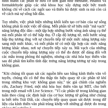
hình thành các phân tử hữu cơ đơn giản như methane, ethanol và
formaldehyde giúp các nhà khoa học xây dựng một bức tranh
không chỉ về cách các ngôi sao và thiên hà được sinh ra mà còn cả
về cách mà sự sống bắt đầu.
Tuy nhiên, việc phát hiện những khối kiến tạo cơ bản của sự sống
không phải là một việc dễ dàng. Mỗi phân tử sở hữu một "mã vạch"
năng lượng độc đáo - một tập hợp những bước sóng ánh sáng cụ thể
mà mỗi phân tử có thể hấp thụ. Ở cấp độ lượng tử, mỗi bước sóng
hấp thụ tương ứng với sự chuyển tiếp từ một mức năng lượng này
sang một mức khác, và mỗi phân tử có một tập hợp các mức năng
lượng khác nhau, nơi sự chuyển tiếp xảy ra. Mã vạch của những
cuộc chuyển tiếp năng lượng này có thể đo được dễ dàng đối với
các mẫu trong phòng thí nghiệm, nhưng các nhà hóa học thiên văn
sau đó phải tìm kiếm tính đặc trưng năng lượng tương tự này trong
không gian.
"Khi chúng tôi quan sát các nguồn liên sao bằng kính thiên văn vô
tuyến, chúng tôi có thể thu thập tín hiệu quay từ các phân tử khí
trong những khu vực không gian này," tác giả chính của nghiên
cứu, Zachary Fried, một nhà hóa học thiên văn tại MIT, cho biết
trong một email với Live Science. "Vì các phân tử trong không gian
tuân theo cùng các định luật của cơ học lượng tử giống như chúng
ta biết trên Trái Đất, các chuyển tiếp quay quan sát được trong dữ
liệu của kính thiên văn phải trùng khớp với những gì được đo trong