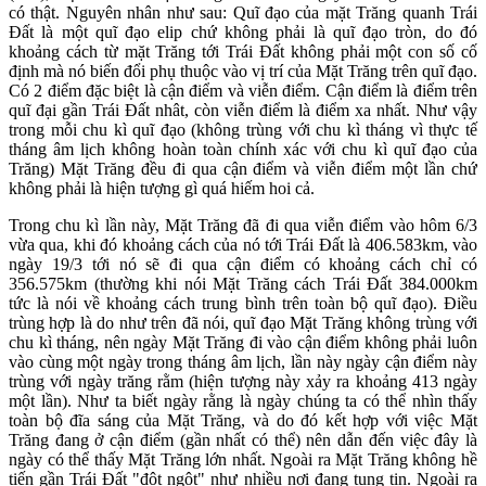
có thật. Nguyên nhân như sau: Quĩ đạo của mặt Trăng quanh Trái
Đất là một quĩ đạo elip chứ không phải là quĩ đạo tròn, do đó
khoảng cách từ mặt Trăng tới Trái Đất không phải một con số cố
định mà nó biến đổi phụ thuộc vào vị trí của Mặt Trăng trên quĩ đạo.
Có 2 điểm đặc biệt là cận điểm và viễn điểm. Cận điểm là điểm trên
quĩ đại gần Trái Đất nhât, còn viễn điểm là điểm xa nhất. Như vậy
trong mỗi chu kì quĩ đạo (không trùng với chu kì tháng vì thực tế
tháng âm lịch không hoàn toàn chính xác với chu kì quĩ đạo của
Trăng) Mặt Trăng đều đi qua cận điểm và viễn điểm một lần chứ
không phải là hiện tượng gì quá hiếm hoi cả.
Trong chu kì lần này, Mặt Trăng đã đi qua viễn điểm vào hôm 6/3
vừa qua, khi đó khoảng cách của nó tới Trái Đất là 406.583km, vào
ngày 19/3 tới nó sẽ đi qua cận điểm có khoảng cách chỉ có
356.575km (thường khi nói Mặt Trăng cách Trái Đất 384.000km
tức là nói về khoảng cách trung bình trên toàn bộ quĩ đạo). Điều
trùng hợp là do như trên đã nói, quĩ đạo Mặt Trăng không trùng với
chu kì tháng, nên ngày Mặt Trăng đi vào cận điểm không phải luôn
vào cùng một ngày trong tháng âm lịch, lần này ngày cận điểm này
trùng với ngày trăng rằm (hiện tượng này xảy ra khoảng 413 ngày
một lần). Như ta biết ngày rằng là ngày chúng ta có thể nhìn thấy
toàn bộ đĩa sáng của Mặt Trăng, và do đó kết hợp với việc Mặt
Trăng đang ở cận điểm (gần nhất có thể) nên dẫn đến việc đây là
ngày có thể thấy Mặt Trăng lớn nhất. Ngoài ra Mặt Trăng không hề
tiến gần Trái Đất "đột ngột" như nhiều nơi đang tung tin. Ngoài ra