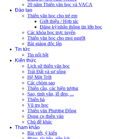
20 năm Thiên văn học và VACA
Đào tạo
Thiên văn học cho trẻ em
Giới thiệu / Hợp tác
Đăng ký/nhận thông tin lớp học
Các khóa học trực tuyến
Thiên văn học cho mọi người
Bài giảng độc lập
Tin tức
Tin nổi bật
Kiến thức
Lịch sử thiên văn học
Trái Đất và sự sống
Hệ Mặt Trời
Các chòm sao
Thiên cầu, các hiện tượng
Sao, tinh vân, lỗ đen, ...
Thiên hà
Vũ trụ học
Thiên văn Phương Đông
Dụng cụ thiên văn
Chủ đề khác
Tham khảo
Bài viết, ý kiến
Phim, tài liệu, tiện ích