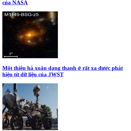
của NASA
Một thiên hà xoắn dạng thanh ở rất xa được phát
hiện từ dữ liệu của JWST