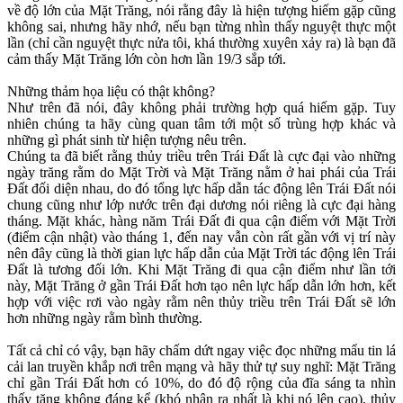
về độ lớn của Mặt Trăng, nói rằng đây là hiện tượng hiếm gặp cũng
không sai, nhưng hãy nhớ, nếu bạn từng nhìn thấy nguyệt thực một
lần (chỉ cần nguyệt thực nửa tôi, khá thường xuyên xảy ra) là bạn đã
cảm thấy Mặt Trăng lớn còn hơn lần 19/3 sắp tới.
Những thảm họa liệu có thật không?
Như trên đã nói, đây không phải trường hợp quá hiếm gặp. Tuy
nhiên chúng ta hãy cùng quan tâm tới một số trùng hợp khác và
những gì phát sinh từ hiện tượng nêu trên.
Chúng ta đã biết rằng thủy triều trên Trái Đất là cực đại vào những
ngày trăng rằm do Mặt Trời và Mặt Trăng nằm ở hai phái của Trái
Đất đối diện nhau, do đó tổng lực hấp dẫn tác động lên Trái Đất nói
chung cũng như lớp nước trên đại dương nói riêng là cực đại hàng
tháng. Mặt khác, hàng năm Trái Đất đi qua cận điểm với Mặt Trời
(điểm cận nhật) vào tháng 1, đến nay vẫn còn rất gần với vị trí này
nên đây cũng là thời gian lực hấp dẫn của Mặt Trời tác động lên Trái
Đất là tương đối lớn. Khi Mặt Trăng đi qua cận điểm như lần tới
này, Mặt Trăng ở gần Trái Đất hơn tạo nên lực hấp dẫn lớn hơn, kết
hợp với việc rơi vào ngày rằm nên thủy triều trên Trái Đất sẽ lớn
hơn những ngày rằm bình thường.
Tất cả chỉ có vậy, bạn hãy chấm dứt ngay việc đọc những mẩu tin lá
cải lan truyền khắp nơi trên mạng và hãy thử tự suy nghĩ: Mặt Trăng
chỉ gần Trái Đất hơn có 10%, do đó độ rộng của đĩa sáng ta nhìn
thấy tăng không đáng kể (khó nhận ra nhất là khi nó lên cao), thủy