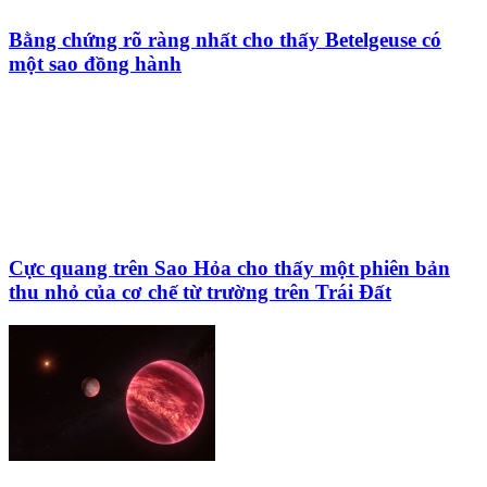
Bằng chứng rõ ràng nhất cho thấy Betelgeuse có
một sao đồng hành
Cực quang trên Sao Hỏa cho thấy một phiên bản
thu nhỏ của cơ chế từ trường trên Trái Đất