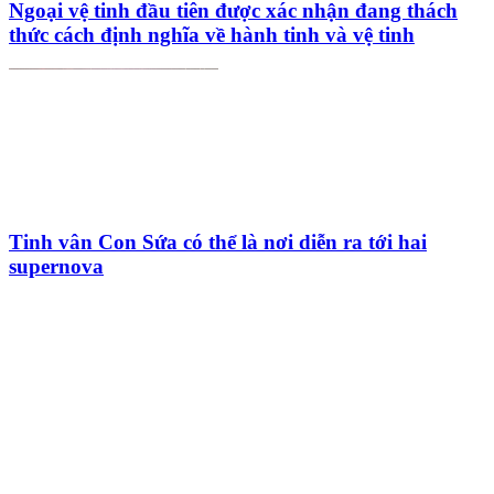
Ngoại vệ tinh đầu tiên được xác nhận đang thách
thức cách định nghĩa về hành tinh và vệ tinh
Tinh vân Con Sứa có thể là nơi diễn ra tới hai
supernova
HỘI THIÊN
VĂN VÀ VŨ TRỤ
HỌC VIỆT NAM
Vietnam Astronomy and
Cosmology Association (VACA)