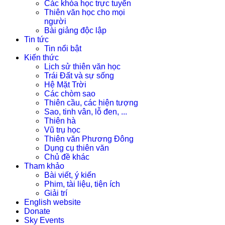
Các khóa học trực tuyến
Thiên văn học cho mọi
người
Bài giảng độc lập
Tin tức
Tin nổi bật
Kiến thức
Lịch sử thiên văn học
Trái Đất và sự sống
Hệ Mặt Trời
Các chòm sao
Thiên cầu, các hiện tượng
Sao, tinh vân, lỗ đen, ...
Thiên hà
Vũ trụ học
Thiên văn Phương Đông
Dụng cụ thiên văn
Chủ đề khác
Tham khảo
Bài viết, ý kiến
Phim, tài liệu, tiện ích
Giải trí
English website
Donate
Sky Events