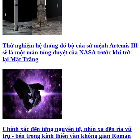
Thử nghiệm hệ thống đổ bộ của sứ mệnh Artemis III
sẽ là một màn tổng duyệt của NASA trước khi trở
lại Mặt Trăng
Chính xác đến từng nguyên tử, nhìn xa đến rìa vũ
trụ - bên trong kính thiên văn không gian Roman