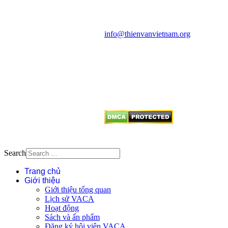
Văn phòng: 90b Khương Đình,
quận Thanh Xuân, Hà Nội
Điện thoại: 091.530.1116; Email:
info@thienvanvietnam.org
Mọi bài viết tại đây thuộc bản
quyền của VACA, vui lòng ghi rõ
tên tác giả và nguồn trích
dẫn
Thienvanvietnam.org
khi quý
vị tái sử dụng bất cứ nội dung nào
từ website này.
Search
Trang chủ
Giới thiệu
Giới thiệu tổng quan
Lịch sử VACA
Hoạt động
Sách và ấn phẩm
Đăng ký hội viên VACA