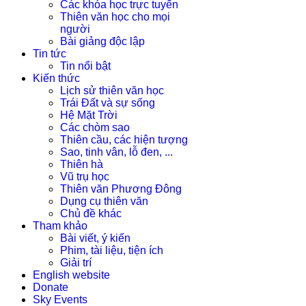
Các khóa học trực tuyến
Thiên văn học cho mọi
người
Bài giảng độc lập
Tin tức
Tin nổi bật
Kiến thức
Lịch sử thiên văn học
Trái Đất và sự sống
Hệ Mặt Trời
Các chòm sao
Thiên cầu, các hiện tượng
Sao, tinh vân, lỗ đen, ...
Thiên hà
Vũ trụ học
Thiên văn Phương Đông
Dụng cụ thiên văn
Chủ đề khác
Tham khảo
Bài viết, ý kiến
Phim, tài liệu, tiện ích
Giải trí
English website
Donate
Sky Events