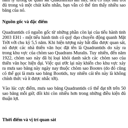
đủ trong và một chút kiên nhẫn, bạn vẫn có thể tìm thấy nhiều sao
băng của nó.
Nguồn gốc và đặc điểm
Quadrantids có nguồn gốc từ những phần còn lại của tiểu hành tinh
2003 EH1 - một tiểu hành tinh có quỹ đạo chuyển động quanh Mặt
Trời với chu kỳ 5,5 năm. Khi hiện tượng này bắt đầu được quan sát,
nó được các nhà thiên văn học đặt tên là Quadrantids do xảy ra
trong khu vực của chòm sao Quadrans Muralis. Tuy nhiên, đến năm
1922, chòm sao này đã bị loại khỏi danh sách các chòm sao của
thiên văn học hiện đại. Việc qui ước lại này khiến cho khu vực xảy
ra mưa sao băng này ngày nay thuộc chòm sao Bootes (do đó cũng
có thể gọi là mưa sao băng Bootids, tuy nhiên cái tên này là không
chính thức và ít được nhắc tới).
Vào lúc cực điểm, mưa sao băng Quadrantids có thể đạt tới trên 50
sao băng mỗi giờ, đôi khi còn nhiều hơn trong những điều kiện đủ
thuận lợi.
Thời điểm và vị trí quan sát