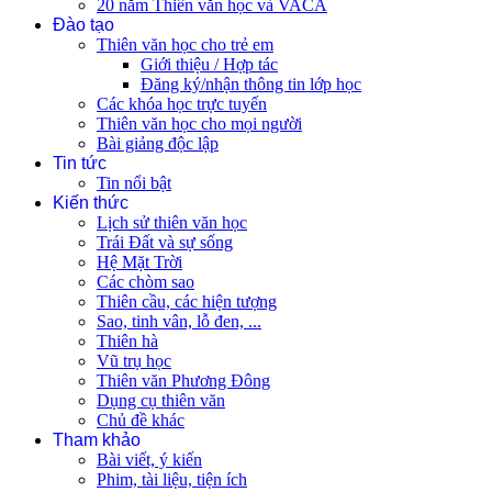
20 năm Thiên văn học và VACA
Đào tạo
Thiên văn học cho trẻ em
Giới thiệu / Hợp tác
Đăng ký/nhận thông tin lớp học
Các khóa học trực tuyến
Thiên văn học cho mọi người
Bài giảng độc lập
Tin tức
Tin nổi bật
Kiến thức
Lịch sử thiên văn học
Trái Đất và sự sống
Hệ Mặt Trời
Các chòm sao
Thiên cầu, các hiện tượng
Sao, tinh vân, lỗ đen, ...
Thiên hà
Vũ trụ học
Thiên văn Phương Đông
Dụng cụ thiên văn
Chủ đề khác
Tham khảo
Bài viết, ý kiến
Phim, tài liệu, tiện ích