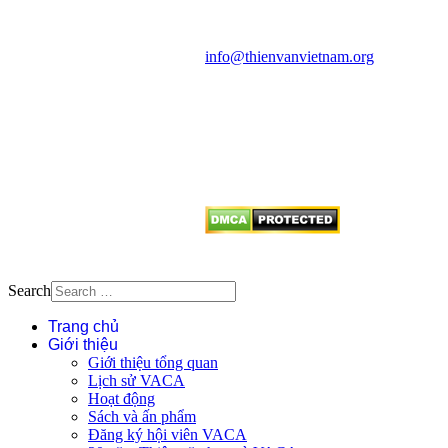
Văn phòng: 90b Khương Đình,
quận Thanh Xuân, Hà Nội
Điện thoại: 091.530.1116; Email:
info@thienvanvietnam.org
Mọi bài viết tại đây thuộc bản
quyền của VACA, vui lòng ghi rõ
tên tác giả và nguồn trích
dẫn
Thienvanvietnam.org
khi quý
vị tái sử dụng bất cứ nội dung nào
từ website này.
Search
Trang chủ
Giới thiệu
Giới thiệu tổng quan
Lịch sử VACA
Hoạt động
Sách và ấn phẩm
Đăng ký hội viên VACA