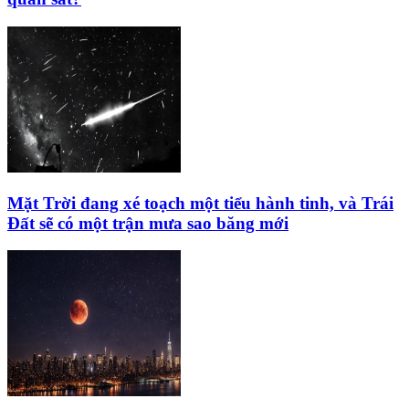
Mặt Trời đang xé toạch một tiểu hành tinh, và Trái
Đất sẽ có một trận mưa sao băng mới