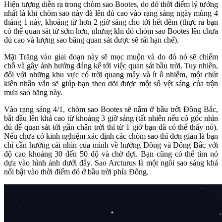
Hiện tượng diễn ra trong chòm sao Bootes, do đó thời điểm lý tưởng
nhất là khi chòm sao này đã lên đủ cao vào rạng sáng ngày mùng 4
tháng 1 này, khoảng từ hơn 2 giờ sáng cho tới hết đêm (thực ra bạn
có thể quan sát từ sớm hơn, nhưng khi đó chòm sao Bootes lên chưa
đủ cao và lượng sao băng quan sát được sẽ rất hạn chế).
Mặt Trăng vào giai đoạn này sẽ mọc muộn và do đó nó sẽ chiếm
chỗ và gây ảnh hưởng đáng kể tới việc quan sát bầu trời. Tuy nhiên,
đối với những khu vực có trời quang mây và ít ô nhiễm, một chút
kiên nhẫn vẫn sẽ giúp bạn theo dõi được một số vệt sáng của trận
mưa sao băng này.
Vào rạng sáng 4/1, chòm sao Bootes sẽ nằm ở bầu trời Đông Bắc,
bắt đầu lên khá cao từ khoảng 3 giờ sáng (tất nhiên nếu có góc nhìn
đủ để quan sát tới gần chân trời thì từ 1 giờ bạn đã có thể thấy nó).
Nếu chưa có kinh nghiệm xác định các chòm sao thì đơn giản là bạn
chỉ cần hướng cái nhìn của mình về hướng Đông và Đông Bắc với
độ cao khoảng 30 đến 50 độ và chờ đợi. Bạn cũng có thể tìm nó
dựa vào hình ảnh dưới đây. Sao Arcturus là một ngôi sao sáng khá
nổi bật vào thời điểm đó ở bầu trời phía Đông.