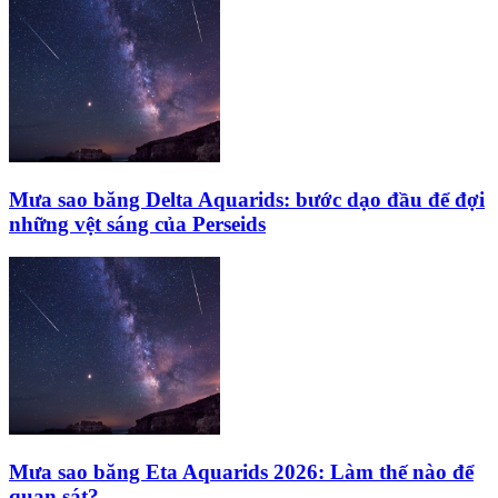
Mưa sao băng Delta Aquarids: bước dạo đầu để đợi
những vệt sáng của Perseids
Mưa sao băng Eta Aquarids 2026: Làm thế nào để
quan sát?