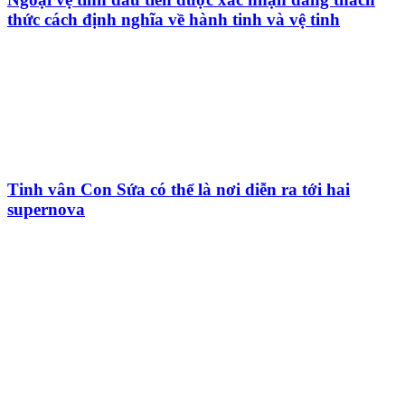
thức cách định nghĩa về hành tinh và vệ tinh
Tinh vân Con Sứa có thể là nơi diễn ra tới hai
supernova
HỘI THIÊN
VĂN VÀ VŨ TRỤ
HỌC VIỆT NAM
Vietnam Astronomy and
Cosmology Association (VACA)