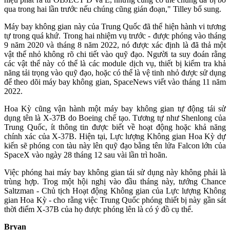
qua trong hai lần trước nếu chúng cũng gián đoạn," Tilley bổ sung.
Máy bay không gian này của Trung Quốc đã thể hiện hành vi tương
tự trong quá khứ. Trong hai nhiệm vụ trước - được phóng vào tháng
9 năm 2020 và tháng 8 năm 2022, nó được xác định là đã thả một
vật thể nhỏ không rõ chi tiết vào quỹ đạo. Người ta suy đoán rằng
các vật thể này có thể là các module dịch vụ, thiết bị kiểm tra khả
năng tải trọng vào quỹ đạo, hoặc có thể là vệ tinh nhỏ được sử dụng
để theo dõi máy bay không gian, SpaceNews viết vào tháng 11 năm
2022.
Hoa Kỳ cũng vận hành một máy bay không gian tự động tái sử
dụng tên là X-37B do Boeing chế tạo. Tương tự như Shenlong của
Trung Quốc, ít thông tin được biết về hoạt động hoặc khả năng
chính xác của X-37B. Hiện tại, Lực lượng Không gian Hoa Kỳ dự
kiến sẽ phóng con tàu này lên quỹ đạo bằng tên lửa Falcon lớn của
SpaceX vào ngày 28 tháng 12 sau vài lần trì hoãn.
Việc phóng hai máy bay không gian tái sử dụng này không phải là
trùng hợp. Trog một hội nghị vào đầu tháng này, tướng Chance
Saltzman - Chủ tịch Hoạt động Không gian của Lực lượng Không
gian Hoa Kỳ - cho rằng việc Trung Quốc phóng thiết bị này gần sát
thời điểm X-37B của họ được phóng lên là có ý đồ cụ thể.
Bryan