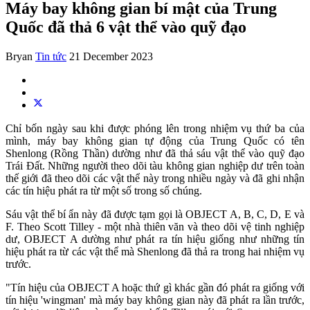
Máy bay không gian bí mật của Trung
Quốc đã thả 6 vật thể vào quỹ đạo
Bryan
Tin tức
21 December 2023
Chỉ bốn ngày sau khi được phóng lên trong nhiệm vụ thứ ba của
mình, máy bay không gian tự động của Trung Quốc có tên
Shenlong (Rồng Thần) dường như đã thả sáu vật thể vào quỹ đạo
Trái Đất. Những người theo dõi tàu không gian nghiệp dư trên toàn
thế giới đã theo dõi các vật thể này trong nhiều ngày và đã ghi nhận
các tín hiệu phát ra từ một số trong số chúng.
Sáu vật thể bí ẩn này đã được tạm gọi là OBJECT A, B, C, D, E và
F. Theo Scott Tilley - một nhà thiên văn và theo dõi vệ tinh nghiệp
dư, OBJECT A dường như phát ra tín hiệu giống như những tín
hiệu phát ra từ các vật thể mà Shenlong đã thả ra trong hai nhiệm vụ
trước.
"Tín hiệu của OBJECT A hoặc thứ gì khác gần đó phát ra giống với
tín hiệu 'wingman' mà máy bay không gian này đã phát ra lần trước,