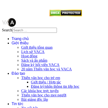
từ website này.
Search
Trang chủ
Giới thiệu
Giới thiệu tổng quan
Lịch sử VACA
Hoạt động
Sách và ấn phẩm
Đăng ký hội viên VACA
20 năm Thiên văn học và VACA
Đào tạo
Thiên văn học cho trẻ em
Giới thiệu / Hợp tác
Đăng ký/nhận thông tin lớp học
Các khóa học trực tuyến
Thiên văn học cho mọi người
Bài giảng độc lập
Tin tức