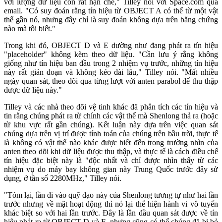
với lượng dữ liệu còn rất hạn chế," Tilley nói với Space.com qua
email. "Có suy đoán rằng tín hiệu từ OBJECT A có thể từ một vật
thể gần nó, nhưng đây chỉ là suy đoán không dựa trên bằng chứng
nào mà tôi biết."
Trong khi đó, OBJECT D và E dường như đang phát ra tín hiệu
"placeholder" không kèm theo dữ liệu. "Cần lưu ý rằng không
giống như tín hiệu ban đầu trong 2 nhiệm vụ trước, những tín hiệu
này rất gián đoạn và không kéo dài lâu," Tilley nói. "Mất nhiều
ngày quan sát, theo dõi qua từng lượt với anten parabol để thu thập
được dữ liệu này."
Tilley và các nhà theo dõi vệ tinh khác đã phân tích các tín hiệu và
tin rằng chúng phát ra từ chính các vật thể mà Shenlong thả ra (hoặc
từ khu vực rất gần chúng). Kết luận này dựa trên việc quan sát
chúng dựa trên vị trí được tính toán của chúng trên bầu trời, thực tế
là không có vật thể nào khác được biết đến trong trường nhìn của
anten theo dõi khi dữ liệu được thu thập, và thực tế là cách điều chế
tín hiệu đặc biệt này là "độc nhất và chỉ được nhìn thấy từ các
nhiệm vụ do máy bay không gian này Trung Quốc trước đây sử
dụng, ở tần số 2280MHz," Tilley nói.
"Tóm lại, lần đi vào quỹ đạo này của Shenlong tương tự như hai lần
trước nhưng về mặt hoạt động thì nó lại thể hiện hành vi vô tuyến
khác biệt so với hai lần trước. Đây là lần đầu quan sát được về tín
hiệu phát ra từ OBJECT D và E, nhưng cũng có thể chúng đã bị bỏ