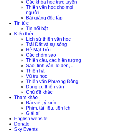
Các khóa học trực tuyến
Thiên văn học cho mọi
người
Bài giảng độc lập
Tin tức
Tin nổi bật
Kiến thức
Lịch sử thiên văn học
Trái Đất và sự sống
Hệ Mặt Trời
Các chòm sao
Thiên cầu, các hiện tượng
Sao, tinh vân, lỗ đen, ...
Thiên hà
Vũ trụ học
Thiên văn Phương Đông
Dụng cụ thiên văn
Chủ đề khác
Tham khảo
Bài viết, ý kiến
Phim, tài liệu, tiện ích
Giải trí
English website
Donate
Sky Events