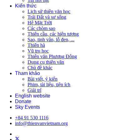
Tin nổi bật
Kiến thức
Lịch sử thiên văn học
Trái Đất và sự sống
Hệ Mặt Trời
Các chòm sao
Thiên cầu, các hiện tượng
Sao, tinh vân, lỗ đen, ...
Thiên hà
Vũ trụ học
Thiên văn Phương Đông
Dụng cụ thiên văn
Chủ đề khác
Tham khảo
Bài viết, ý kiến
Phim, tài liệu, tiện ích
Giải trí
English website
Donate
Sky Events
+84 91 530 1116
info@thienvanvietnam.org