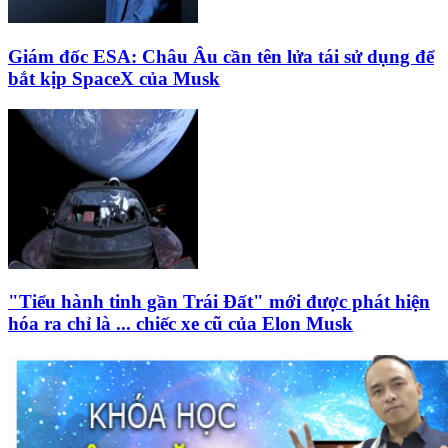
Giám đốc ESA: Châu Âu cần tên lửa tái sử dụng để
bắt kịp SpaceX của Musk
"Tiểu hành tinh gần Trái Đất" mới được phát hiện
hóa ra chỉ là ... chiếc xe cũ của Elon Musk