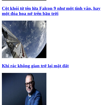
Cột khói từ tên lửa Falcon 9 như một tinh vân, hay
một đóa hoa nở trên bầu trời
Khi rác không gian trở lại mặt đất