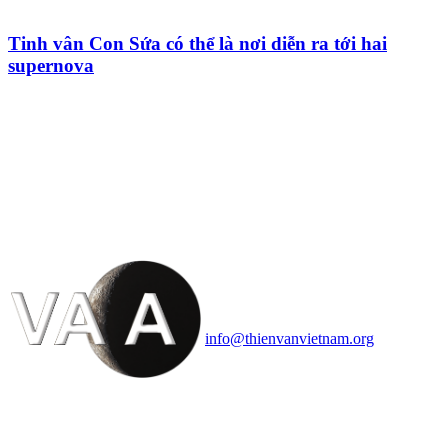
Tinh vân Con Sứa có thể là nơi diễn ra tới hai
supernova
HỘI THIÊN
VĂN VÀ VŨ TRỤ
HỌC VIỆT NAM
Vietnam Astronomy and
Cosmology Association (VACA)
Văn phòng: 90b Khương Đình,
quận Thanh Xuân, Hà Nội
Điện thoại: 091.530.1116; Email:
info@thienvanvietnam.org
Mọi bài viết tại đây thuộc bản
quyền của VACA, vui lòng ghi rõ
tên tác giả và nguồn trích
dẫn
Thienvanvietnam.org
khi quý
vị tái sử dụng bất cứ nội dung nào