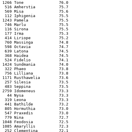
1266 Tone               76.0
 516 Amherstia          75.7
 569 Misa               75.6
 112 Iphigenia          75.5
1243 Pamela             75.5
 746 Marlu              75.5
 116 Sirona             75.5
 177 Irma               75.3
 414 Liriope            75.2
 760 Massinga           74.8
 598 Octavia            74.7
 639 Latona             74.5
 368 Haidea             74.5
 524 Fidelio            74.1
1424 Sundmania          74.0
 322 Phaeo              73.8
 756 Lilliana           73.8
1171 Rusthawelia        73.6
 257 Silesia            73.5
 483 Seppina            73.5
2759 Idomeneus          73.3
  44 Nysa               73.3
 319 Leona              73.3
 441 Bathilde           73.2
 805 Hormuthia          73.0
 547 Praxedis           73.0
 779 Nina               72.7
1048 Feodosia           72.5
1085 Amaryllis          72.3
 252 Clementina         72.1