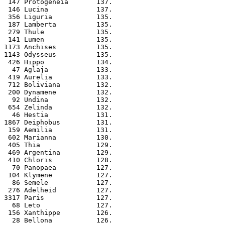
 147 Protogeneia       137.
 146 Lucina            137.
 356 Liguria           135.
 187 Lamberta          135.
 279 Thule             135.
 141 Lumen             135.
1173 Anchises          135.
1143 Odysseus          135.
 426 Hippo             134.
  47 Aglaja            133.
 419 Aurelia           133.
 712 Boliviana         132.
 200 Dynamene          132.
  92 Undina            132.
 654 Zelinda           132.
  46 Hestia            131.
1867 Deiphobus         131.
 159 Aemilia           131.
 602 Marianna          130.
 405 Thia              129.
 469 Argentina         129.
 410 Chloris           128.
  70 Panopaea          127.
 104 Klymene           127.
  86 Semele            127.
 276 Adelheid          127.
3317 Paris             127.
  68 Leto              127.
 156 Xanthippe         126.
  28 Bellona           126.