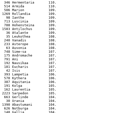
 346 Hermentaria       110.
 514 Armida            110.
 506 Marion            109.
1269 Rollandia         109.
  98 Ianthe            109.
 713 Luscinia          109.
 788 Hohensteina       109.
1583 Antilochus        109.
  36 Atalante          109.
  35 Leukothea         108.
 240 Vanadis           108.
 233 Asterope          108.
  63 Ausonia           108.
 748 Sime‹sa           107.
 175 Andromache        107.
 791 Ani               107.
 192 Nausikaa          107.
 181 Eucharis          107.
  42 Isis              107.
 393 Lampetia          106.
 570 Kythera           106.
 387 Aquitania         106.
 191 Kolga             105.
 162 Laurentia         105.
2223 Sarpedon          105.
 663 Gerlinde          104.
  30 Urania            104.
1390 Abastumani        104.
 626 Notburga          104.
 148 Gallia            104.