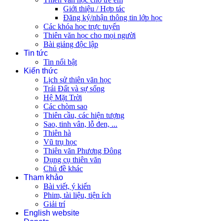
Giới thiệu / Hợp tác
Đăng ký/nhận thông tin lớp học
Các khóa học trực tuyến
Thiên văn học cho mọi người
Bài giảng độc lập
Tin tức
Tin nổi bật
Kiến thức
Lịch sử thiên văn học
Trái Đất và sự sống
Hệ Mặt Trời
Các chòm sao
Thiên cầu, các hiện tượng
Sao, tinh vân, lỗ đen, ...
Thiên hà
Vũ trụ học
Thiên văn Phương Đông
Dụng cụ thiên văn
Chủ đề khác
Tham khảo
Bài viết, ý kiến
Phim, tài liệu, tiện ích
Giải trí
English website