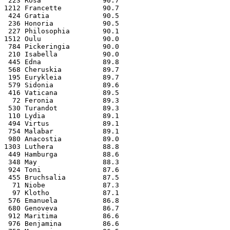
 223 Rosa               90.7
1212 Francette          90.7
 424 Gratia             90.5
 236 Honoria            90.5
 227 Philosophia        90.1
1512 Oulu               90.0
 784 Pickeringia        90.0
 210 Isabella           90.0
 445 Edna               89.8
 568 Cheruskia          89.7
 195 Eurykleia          89.7
 579 Sidonia            89.6
 416 Vaticana           89.5
  72 Feronia            89.3
 530 Turandot           89.3
 110 Lydia              89.1
 494 Virtus             89.1
 754 Malabar            89.1
 980 Anacostia          89.0
1303 Luthera            88.8
 449 Hamburga           88.6
 348 May                88.3
 924 Toni               87.6
 455 Bruchsalia         87.5
  71 Niobe              87.3
  97 Klotho             87.1
 576 Emanuela           86.8
 680 Genoveva           86.7
 912 Maritima           86.6
 976 Benjamina          86.6