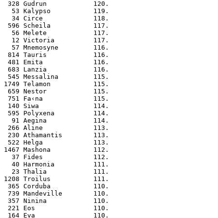
 328 Gudrun            120.
  53 Kalypso           119.
  34 Circe             118.
 596 Scheila           117.
  56 Melete            117.
  12 Victoria          117.
  57 Mnemosyne         116.
 814 Tauris            116.
 481 Emita             116.
 683 Lanzia            116.
 545 Messalina         115.
1749 Telamon           115.
 659 Nestor            115.
 751 Fa‹na             115.
 140 Siwa              114.
 595 Polyxena          114.
  91 Aegina            114.
 266 Aline             113.
 230 Athamantis        113.
 522 Helga             113.
1467 Mashona           112.
  37 Fides             112.
  40 Harmonia          111.
  23 Thalia            111.
1208 Troilus           111.
 365 Corduba           110.
 739 Mandeville        110.
 357 Ninina            110.
 221 Eos               110.
 164 Eva               110.