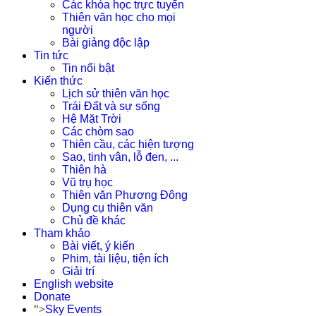
Các khóa học trực tuyến
Thiên văn học cho mọi
người
Bài giảng độc lập
Tin tức
Tin nổi bật
Kiến thức
Lịch sử thiên văn học
Trái Đất và sự sống
Hệ Mặt Trời
Các chòm sao
Thiên cầu, các hiện tượng
Sao, tinh vân, lỗ đen, ...
Thiên hà
Vũ trụ học
Thiên văn Phương Đông
Dụng cụ thiên văn
Chủ đề khác
Tham khảo
Bài viết, ý kiến
Phim, tài liệu, tiện ích
Giải trí
English website
Donate
">
Sky Events