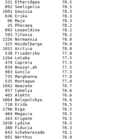
 331 Etheridgea         78.5
 892 Seeligeria         78.5
1001 Gaussia            78.3
 636 Erika              78.3
  66 Maja               78.3
  25 Phocaea            78.2
 893 Leopoldina         78.2
 593 Titania            78.2
1256 Normannia          78.0
 325 Heidelberga        78.0
1031 Arctica            78.0
 538 Friederike         77.8
1264 Letaba             77.5
 479 Caprera            77.5
 859 Bouzar‚ah          77.5
 983 Gunila             77.3
 735 Marghanna          77.0
 535 Montague           77.0
1042 Amazone            76.7
 957 Camelia            76.6
 465 Alekto             76.6
1004 Belopolskya        76.6
 718 Erida              76.5
1796 Riga               76.5
 464 Megaira            76.5
 163 Erigone            76.5
1028 Lydina             76.3
 380 Fiducia            76.3
 643 Scheherezade       76.1
 601 Nerthus            76.0