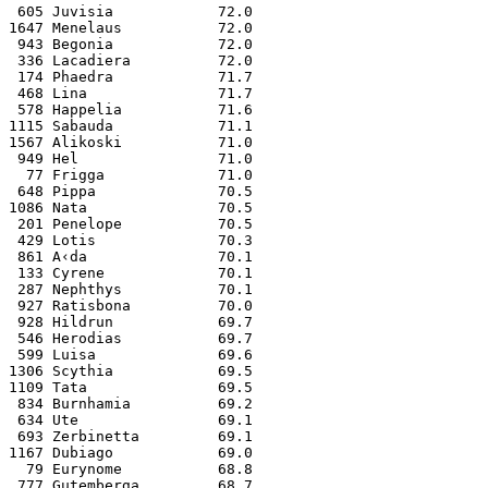
 605 Juvisia            72.0
1647 Menelaus           72.0
 943 Begonia            72.0
 336 Lacadiera          72.0
 174 Phaedra            71.7
 468 Lina               71.7
 578 Happelia           71.6
1115 Sabauda            71.1
1567 Alikoski           71.0
 949 Hel                71.0
  77 Frigga             71.0
 648 Pippa              70.5
1086 Nata               70.5
 201 Penelope           70.5
 429 Lotis              70.3
 861 A‹da               70.1
 133 Cyrene             70.1
 287 Nephthys           70.1
 927 Ratisbona          70.0
 928 Hildrun            69.7
 546 Herodias           69.7
 599 Luisa              69.6
1306 Scythia            69.5
1109 Tata               69.5
 834 Burnhamia          69.2
 634 Ute                69.1
 693 Zerbinetta         69.1
1167 Dubiago            69.0
  79 Eurynome           68.8
 777 Gutemberga         68.7