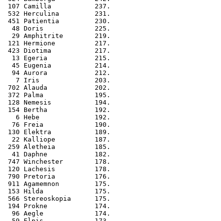
 107 Camilla           237.
 532 Herculina         231.
 451 Patientia         230.
  48 Doris             225.
  29 Amphitrite        219.
 121 Hermione          217.
 423 Diotima           217.
  13 Egeria            215.
  45 Eugenia           214.
  94 Aurora            212.
   7 Iris              203.
 702 Alauda            202.
 372 Palma             195.
 128 Nemesis           194.
 154 Bertha            192.
   6 Hebe              192.
  76 Freia             190.
 130 Elektra           189.
  22 Kalliope          187.
 259 Aletheia          185.
  41 Daphne            182.
 747 Winchester        178.
 120 Lachesis          178.
 790 Pretoria          176.
 911 Agamemnon         175.
 153 Hilda             175.
 566 Stereoskopia      175.
 194 Prokne            174.
  96 Aegle             174.
  59 Elpis             173.