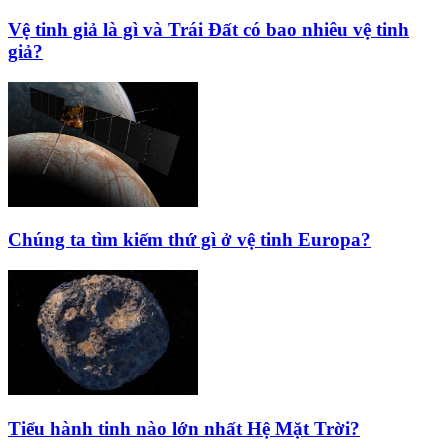
Vệ tinh giả là gì và Trái Đất có bao nhiêu vệ tinh
giả?
Chúng ta tìm kiếm thứ gì ở vệ tinh Europa?
Tiểu hành tinh nào lớn nhất Hệ Mặt Trời?