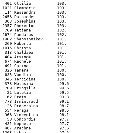
 401 Ottilia           103.
1021 Flammario         103.
 114 Kassandra         103.
2456 Palamedes         103.
 303 Josephina         103.
2357 Phereclos         103.
 769 Tatjana           102.
2674 Pandarus          102.
1902 Shaposhnikov      101.
 260 Huberta           101.
1015 Christa           101.
 313 Chaldaea          101.
 404 Arsino‰           101.
 674 Rachele           101.
 491 Carina            101.
 326 Tamara            100.
 635 Vundtia           100.
 345 Tercidina         100.
 373 Melusina           99.6
 709 Fringilla          99.6
  21 Lutetia            99.5
  62 Erato              99.3
 773 Irmintraud         99.1
  26 Proserpina         98.7
 554 Peraga             98.5
 366 Vincentina         98.1
  58 Concordia          97.7
 431 Nephele            97.7
 407 Arachne            97.6
1268 Libya              97.5