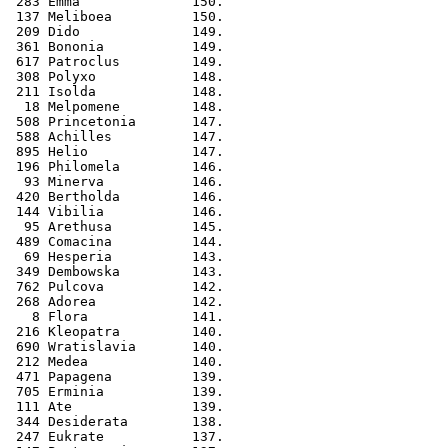
 283 Emma              150.
 137 Meliboea          150.
 209 Dido              149.
 361 Bononia           149.
 617 Patroclus         149.
 308 Polyxo            148.
 211 Isolda            148.
  18 Melpomene         148.
 508 Princetonia       147.
 588 Achilles          147.
 895 Helio             147.
 196 Philomela         146.
  93 Minerva           146.
 420 Bertholda         146.
 144 Vibilia           146.
  95 Arethusa          145.
 489 Comacina          144.
  69 Hesperia          143.
 349 Dembowska         143.
 762 Pulcova           142.
 268 Adorea            142.
   8 Flora             141.
 216 Kleopatra         140.
 690 Wratislavia       140.
 212 Medea             140.
 471 Papagena          139.
 705 Erminia           139.
 111 Ate               139.
 344 Desiderata        138.
 247 Eukrate           137.