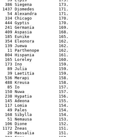
 386 Siegena           173.
1437 Diomedes          171.
  54 Alexandra         171.
 334 Chicago           170.
 444 Gyptis            170.
 241 Germania          169.
 409 Aspasia           168.
 185 Eunike            165.
 354 Eleonora          162.
 139 Juewa             162.
  11 Parthenope        162.
 804 Hispania          161.
 165 Loreley           160.
 173 Ino               159.
  89 Julia             159.
  39 Laetitia          159.
 536 Merapi            158.
 488 Kreusa            158.
  85 Io                157.
 150 Nuwa              157.
 238 Hypatia           156.
 145 Adeona            155.
 117 Lomia             154.
  49 Pales             154.
 168 Sibylla           154.
  51 Nemausa           153.
 106 Dione             152.
1172 Žneas             151.
  20 Massalia          151.