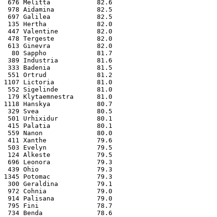
 676 Melitta            82.6
 978 Aidamina           82.5
 697 Galilea            82.5
 135 Hertha             82.0
 447 Valentine          82.0
 478 Tergeste           82.0
 613 Ginevra            82.0
  80 Sappho             81.7
 389 Industria          81.6
 333 Badenia            81.5
 551 Ortrud             81.2
1107 Lictoria           81.0
 552 Sigelinde          81.0
 179 Klytaemnestra      81.0
1118 Hanskya            80.7
 329 Svea               80.5
 501 Urhixidur          80.1
 415 Palatia            80.1
 559 Nanon              80.0
 411 Xanthe             79.6
 503 Evelyn             79.5
 124 Alkeste            79.5
 696 Leonora            79.3
 439 Ohio               79.3
1345 Potomac            79.3
 300 Geraldina          79.1
 972 Cohnia             79.0
 914 Palisana           79.0
 795 Fini               78.7
 734 Benda              78.6