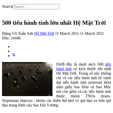
Search
500 tiểu hành tinh lớn nhất Hệ Mặt Trời
Đặng Vũ Tuấn Sơn
Hệ Mặt Trời
11 March 2011
11 March 2011
Hits: 24446
Dưới đây là danh sách 500
tiểu
hành tinh
có kích thước lớn nhất
Hệ Mặt Trời. Trong số này không
chỉ có các tiểu hành tinh từ vành
đai tiểu hành tinh (asteroid belt)
nằm giữa Sao Hỏa và Sao Mộc
mà còn gồm cả các tiểu hành tinh
thuộc nhóm TNOs (trans-
Neptunian objects) - nhóm các thiên thể nhỏ có quĩ đạo xa hơn quĩ
đạo trung bình của Sao Hải Vương.