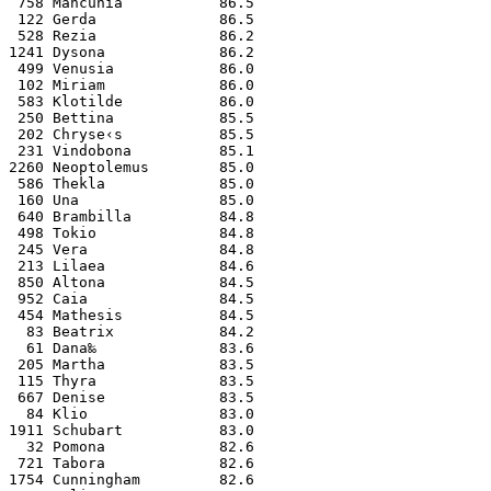
 758 Mancunia           86.5
 122 Gerda              86.5
 528 Rezia              86.2
1241 Dysona             86.2
 499 Venusia            86.0
 102 Miriam             86.0
 583 Klotilde           86.0
 250 Bettina            85.5
 202 Chryse‹s           85.5
 231 Vindobona          85.1
2260 Neoptolemus        85.0
 586 Thekla             85.0
 160 Una                85.0
 640 Brambilla          84.8
 498 Tokio              84.8
 245 Vera               84.8
 213 Lilaea             84.6
 850 Altona             84.5
 952 Caia               84.5
 454 Mathesis           84.5
  83 Beatrix            84.2
  61 Dana‰              83.6
 205 Martha             83.5
 115 Thyra              83.5
 667 Denise             83.5
  84 Klio               83.0
1911 Schubart           83.0
  32 Pomona             82.6
 721 Tabora             82.6
1754 Cunningham         82.6