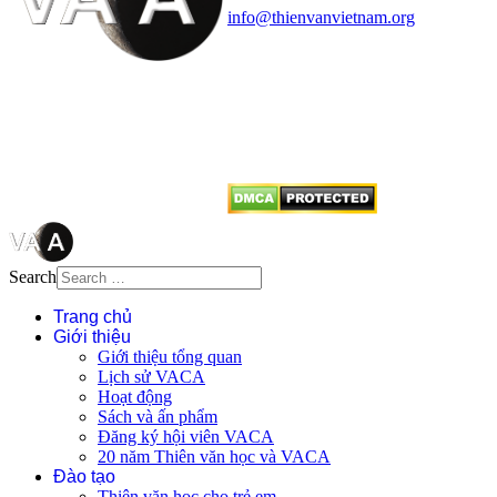
info@thienvanvietnam.org
Mọi bài viết tại đây thuộc bản
quyền của VACA, vui lòng ghi rõ
tên tác giả và nguồn trích
dẫn
Thienvanvietnam.org
khi quý
vị tái sử dụng bất cứ nội dung nào
từ website này.
Search
Trang chủ
Giới thiệu
Giới thiệu tổng quan
Lịch sử VACA
Hoạt động
Sách và ấn phẩm
Đăng ký hội viên VACA
20 năm Thiên văn học và VACA
Đào tạo
Thiên văn học cho trẻ em