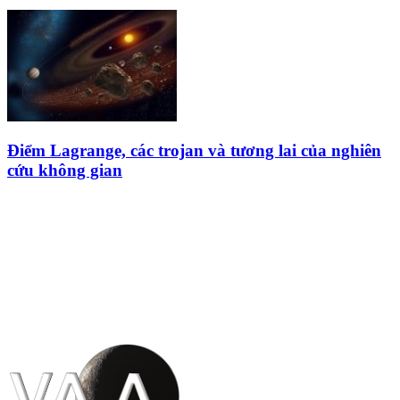
Điểm Lagrange, các trojan và tương lai của nghiên
cứu không gian
HỘI THIÊN
VĂN VÀ VŨ TRỤ
HỌC VIỆT NAM
Vietnam Astronomy and
Cosmology Association (VACA)
Văn phòng: 90b Khương Đình,
quận Thanh Xuân, Hà Nội
Điện thoại: 091.530.1116; Email: