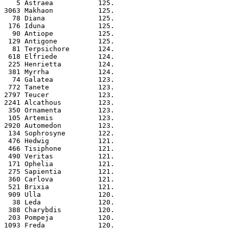
   5 Astraea           125.
3063 Makhaon           125.
  78 Diana             125.
 176 Iduna             125.
  90 Antiope           125.
 129 Antigone          125.
  81 Terpsichore       124.
 618 Elfriede          124.
 225 Henrietta         124.
 381 Myrrha            124.
  74 Galatea           123.
 772 Tanete            123.
2797 Teucer            123.
2241 Alcathous         123.
 350 Ornamenta         123.
 105 Artemis           123.
2920 Automedon         123.
 134 Sophrosyne        122.
 476 Hedwig            121.
 466 Tisiphone         121.
 490 Veritas           121.
 171 Ophelia           121.
 275 Sapientia         121.
 360 Carlova           121.
 521 Brixia            121.
 909 Ulla              120.
  38 Leda              120.
 388 Charybdis         120.
 203 Pompeja           120.
1093 Freda             120.