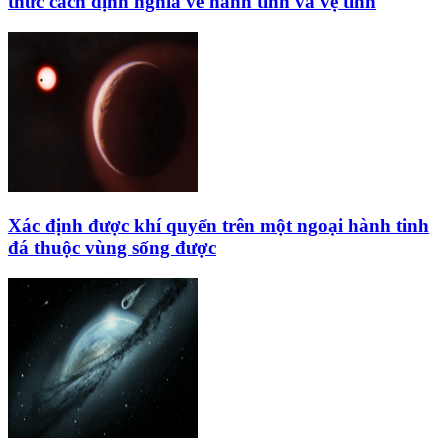
thức cách định nghĩa về hành tinh và vệ tinh
Xác định được khí quyển trên một ngoại hành tinh
đá thuộc vùng sống được