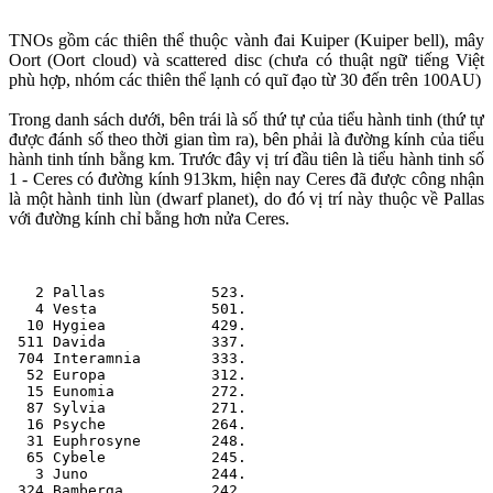
TNOs gồm các thiên thể thuộc vành đai Kuiper (Kuiper bell), mây
Oort (Oort cloud) và scattered disc (chưa có thuật ngữ tiếng Việt
phù hợp, nhóm các thiên thể lạnh có quĩ đạo từ 30 đến trên 100AU)
Trong danh sách dưới, bên trái là số thứ tự của tiểu hành tinh (thứ tự
được đánh số theo thời gian tìm ra), bên phải là đường kính của tiểu
hành tinh tính bằng km. Trước đây vị trí đầu tiên là tiểu hành tinh số
1 - Ceres có đường kính 913km, hiện nay Ceres đã được công nhận
là một hành tinh lùn (dwarf planet), do đó vị trí này thuộc về Pallas
với đường kính chỉ bằng hơn nửa Ceres.
   2 Pallas            523.
   4 Vesta             501.
  10 Hygiea            429.
 511 Davida            337.
 704 Interamnia        333.
  52 Europa            312.
  15 Eunomia           272.
  87 Sylvia            271.
  16 Psyche            264.
  31 Euphrosyne        248.
  65 Cybele            245.
   3 Juno              244.
 324 Bamberga          242.