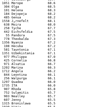
1051 Merope             68.6
 304 Olga               68.5
 101 Helena             68.3
 184 Dejopeja           68.2
 485 Genua              68.2
1558 J„rnefelt          68.1
 638 Moira              68.0
 258 Tyche              67.7
 442 Eichsfeldia        67.5
  55 Pandora            67.5
 778 Theobalda          67.3
1356 Nyanza             67.2
 108 Hecuba             67.2
 581 Tauntonia          67.1
1351 Uzbekistania       67.1
 977 Philippa           67.0
 425 Cornelia           66.8
 971 Alsatia            66.7
1202 Marina             66.3
1712 Angola             66.2
 844 Leontina           66.1
 256 Walpurga           66.1
1297 Quadea             66.0
1735 ITA                66.0
 907 Rhoda              65.8
 752 Sulamitis          65.7
 903 Nealley            65.7
 607 Jenny              65.5
1315 Bronislawa         65.5
1030 Vitja              65.5