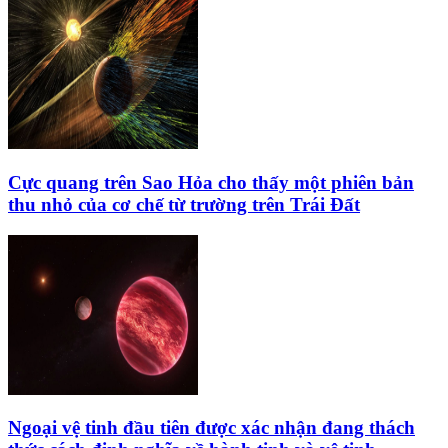
Cực quang trên Sao Hỏa cho thấy một phiên bản
thu nhỏ của cơ chế từ trường trên Trái Đất
Ngoại vệ tinh đầu tiên được xác nhận đang thách