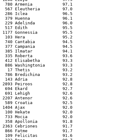
 780 Armenia            97.1
 567 Eleutheria         97.0
 286 Iclea              96.5
 379 Huenna             96.1
 229 Adelinda           96.0
 517 Edith              95.5
1177 Gonnessia          95.5
 103 Hera               95.2
 740 Cantabia           94.5
 377 Campania           94.5
 385 Ilmatar            94.1
 335 Roberta            93.6
 412 Elisabetha         93.3
 886 Washingtonia       93.3
  17 Thetis             93.2
 786 Bredichina         93.2
 143 Adria              92.8
2893 Peiroos            92.8
 694 Ekard              92.7
 691 Lehigh             92.6
2207 Antenor            92.6
 589 Croatia            92.5
1404 Ajax               92.0
 100 Hekate             92.0
 733 Mocia              92.0
 358 Apollonia          91.8
2363 Cebriones          91.7
 866 Fatme              91.7
 109 Felicitas          91.6