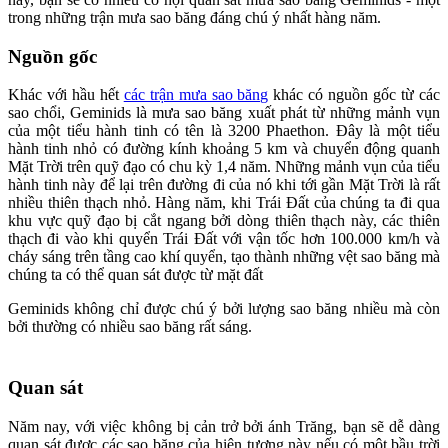
trong những trận mưa sao băng đáng chú ý nhất hàng năm.
Nguồn gốc
Khác với hầu hết
các trận mưa sao băng
khác có nguồn gốc từ các
sao chổi, Geminids là mưa sao băng xuất phát từ những mảnh vụn
của một tiểu hành tinh có tên là 3200 Phaethon. Đây là một tiểu
hành tinh nhỏ có đường kính khoảng 5 km và chuyển động quanh
Mặt Trời trên quỹ đạo có chu kỳ 1,4 năm. Những mảnh vụn của tiểu
hành tinh này để lại trên đường đi của nó khi tới gần Mặt Trời là rất
nhiều thiên thạch nhỏ. Hàng năm, khi Trái Đất của chúng ta đi qua
khu vực quỹ đạo bị cắt ngang bởi dòng thiên thạch này, các thiên
thạch đi vào khi quyển Trái Đất với vận tốc hơn 100.000 km/h và
cháy sáng trên tầng cao khí quyển, tạo thành những vệt sao băng mà
chúng ta có thể quan sát được từ mặt đất
Geminids không chỉ được chú ý bởi lượng sao băng nhiều mà còn
bởi thường có nhiều sao băng rất sáng.
Quan sát
Năm nay, với việc không bị cản trở bởi ánh Trăng, bạn sẽ dễ dàng
quan sát được các sao băng của hiện tượng này nếu có một bầu trời