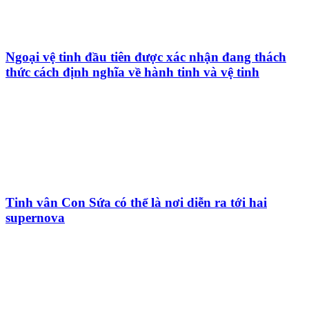
Ngoại vệ tinh đầu tiên được xác nhận đang thách
thức cách định nghĩa về hành tinh và vệ tinh
Tinh vân Con Sứa có thể là nơi diễn ra tới hai
supernova
HỘI THIÊN
VĂN VÀ VŨ TRỤ