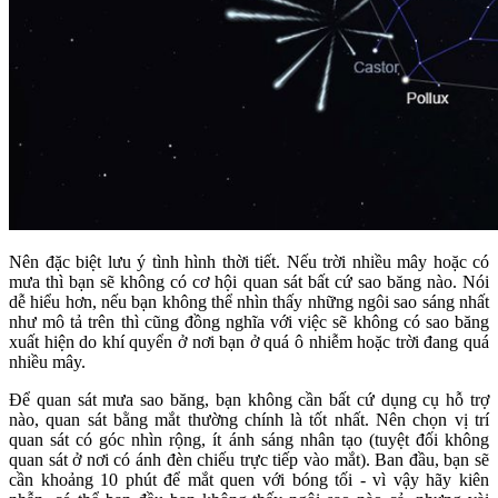
Nên đặc biệt lưu ý tình hình thời tiết. Nếu trời nhiều mây hoặc có
mưa thì bạn sẽ không có cơ hội quan sát bất cứ sao băng nào. Nói
dễ hiểu hơn, nếu bạn không thể nhìn thấy những ngôi sao sáng nhất
như mô tả trên thì cũng đồng nghĩa với việc sẽ không có sao băng
xuất hiện do khí quyển ở nơi bạn ở quá ô nhiễm hoặc trời đang quá
nhiều mây.
Để quan sát mưa sao băng, bạn không cần bất cứ dụng cụ hỗ trợ
nào, quan sát bằng mắt thường chính là tốt nhất. Nên chọn vị trí
quan sát có góc nhìn rộng, ít ánh sáng nhân tạo (tuyệt đối không
quan sát ở nơi có ánh đèn chiếu trực tiếp vào mắt). Ban đầu, bạn sẽ
cần khoảng 10 phút để mắt quen với bóng tối - vì vậy hãy kiên