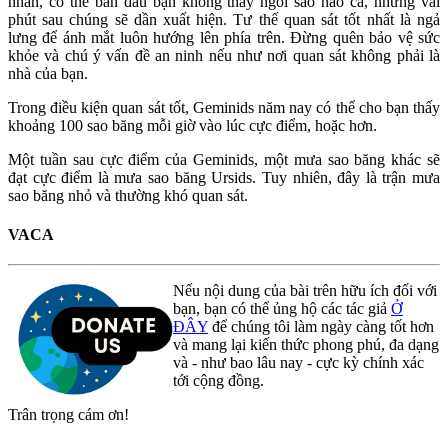
nhẫn, có thể ban đầu bạn không thấy ngôi sao nào cả, nhưng vài
phút sau chúng sẽ dần xuất hiện. Tư thế quan sát tốt nhất là ngả
lưng để ánh mắt luôn hướng lên phía trên. Đừng quên bảo vệ sức
khỏe và chú ý vấn đề an ninh nếu như nơi quan sát không phải là
nhà của bạn.
Trong điều kiện quan sát tốt, Geminids năm nay có thể cho bạn thấy
khoảng 100 sao băng mỗi giờ vào lúc cực điểm, hoặc hơn.
Một tuần sau cực điểm của Geminids, một mưa sao băng khác sẽ
đạt cực điểm là mưa sao băng Ursids. Tuy nhiên, đây là trận mưa
sao băng nhỏ và thường khó quan sát.
VACA
Nếu nội dung của bài trên hữu ích đối với
bạn, bạn có thể ủng hộ các tác giả
Ở
ĐÂY
để chúng tôi làm ngày càng tốt hơn
và mang lại kiến thức phong phú, đa dạng
và - như bao lâu nay - cực kỳ chính xác
tới cộng đồng.
Trân trọng cám ơn!