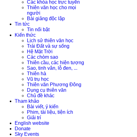
Các khóa học trực tuyến
Thiên văn học cho mọi
người
Bài giảng độc lập
Tin tức
Tin nổi bật
Kiến thức
Lịch sử thiên văn học
Trái Đất và sự sống
Hệ Mặt Trời
Các chòm sao
Thiên cầu, các hiện tượng
Sao, tinh vân, lỗ đen, ...
Thiên hà
Vũ trụ học
Thiên văn Phương Đông
Dụng cụ thiên văn
Chủ đề khác
Tham khảo
Bài viết, ý kiến
Phim, tài liệu, tiện ích
Giải trí
English website
Donate
Sky Events