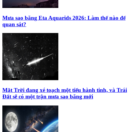
Mưa sao băng Eta Aquarids 2026: Làm thế nào để
quan sát?
Mặt Trời đang xé toạch một tiểu hành tinh, và Trái
Đất sẽ có một trận mưa sao băng mới