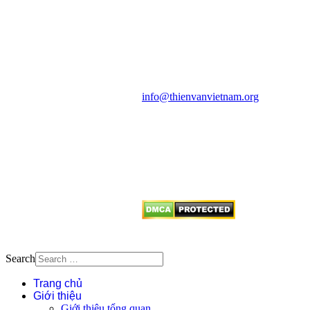
HỌC VIỆT NAM
Vietnam Astronomy and
Cosmology Association (VACA)
Văn phòng: 90b Khương Đình,
quận Thanh Xuân, Hà Nội
Điện thoại: 091.530.1116; Email:
info@thienvanvietnam.org
Mọi bài viết tại đây thuộc bản
quyền của VACA, vui lòng ghi rõ
tên tác giả và nguồn trích
dẫn
Thienvanvietnam.org
khi quý
vị tái sử dụng bất cứ nội dung nào
từ website này.
Search
Trang chủ
Giới thiệu
Giới thiệu tổng quan