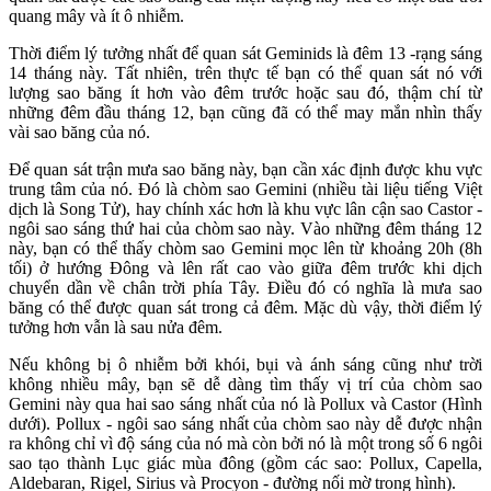
quang mây và ít ô nhiễm.
Thời điểm lý tưởng nhất để quan sát Geminids là đêm 13 -rạng sáng
14 tháng này. Tất nhiên, trên thực tế bạn có thể quan sát nó với
lượng sao băng ít hơn vào đêm trước hoặc sau đó, thậm chí từ
những đêm đầu tháng 12, bạn cũng đã có thể may mắn nhìn thấy
vài sao băng của nó.
Để quan sát trận mưa sao băng này, bạn cần xác định được khu vực
trung tâm của nó. Đó là chòm sao Gemini (nhiều tài liệu tiếng Việt
dịch là Song Tử), hay chính xác hơn là khu vực lân cận sao Castor -
ngôi sao sáng thứ hai của chòm sao này. Vào những đêm tháng 12
này, bạn có thể thấy chòm sao Gemini mọc lên từ khoảng 20h (8h
tối) ở hướng Đông và lên rất cao vào giữa đêm trước khi dịch
chuyển dần về chân trời phía Tây. Điều đó có nghĩa là mưa sao
băng có thể được quan sát trong cả đêm. Mặc dù vậy, thời điểm lý
tưởng hơn vẫn là sau nửa đêm.
Nếu không bị ô nhiễm bởi khói, bụi và ánh sáng cũng như trời
không nhiều mây, bạn sẽ dễ dàng tìm thấy vị trí của chòm sao
Gemini này qua hai sao sáng nhất của nó là Pollux và Castor (Hình
dưới). Pollux - ngôi sao sáng nhất của chòm sao này dễ được nhận
ra không chỉ vì độ sáng của nó mà còn bởi nó là một trong số 6 ngôi
sao tạo thành Lục giác mùa đông (gồm các sao: Pollux, Capella,
Aldebaran, Rigel, Sirius và Procyon - đường nối mờ trong hình).