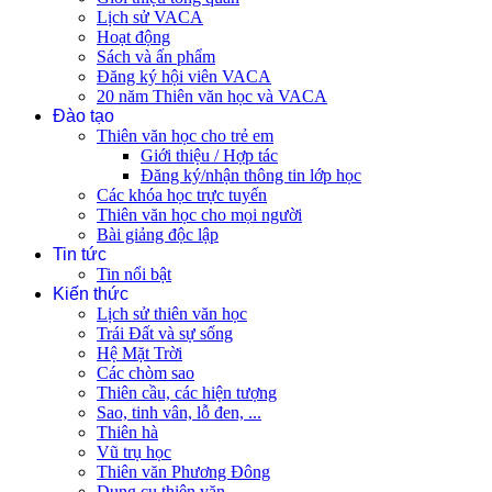
Lịch sử VACA
Hoạt động
Sách và ấn phẩm
Đăng ký hội viên VACA
20 năm Thiên văn học và VACA
Đào tạo
Thiên văn học cho trẻ em
Giới thiệu / Hợp tác
Đăng ký/nhận thông tin lớp học
Các khóa học trực tuyến
Thiên văn học cho mọi người
Bài giảng độc lập
Tin tức
Tin nổi bật
Kiến thức
Lịch sử thiên văn học
Trái Đất và sự sống
Hệ Mặt Trời
Các chòm sao
Thiên cầu, các hiện tượng
Sao, tinh vân, lỗ đen, ...
Thiên hà
Vũ trụ học
Thiên văn Phương Đông
Dụng cụ thiên văn