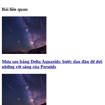
Bài liên quan
Mưa sao băng Delta Aquarids: bước dạo đầu để đợi
những vệt sáng của Perseids