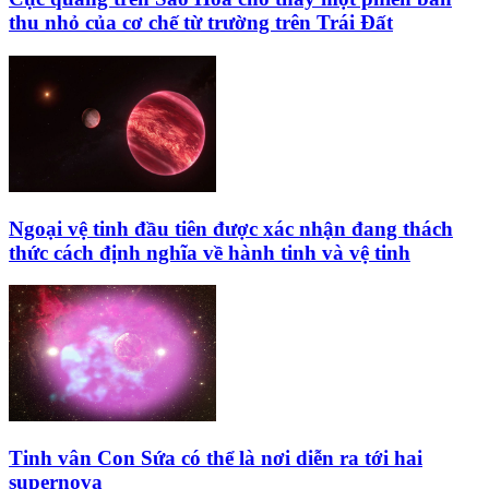
thu nhỏ của cơ chế từ trường trên Trái Đất
Ngoại vệ tinh đầu tiên được xác nhận đang thách
thức cách định nghĩa về hành tinh và vệ tinh
Tinh vân Con Sứa có thể là nơi diễn ra tới hai
supernova