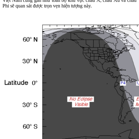
Việt Nam cùng gần như toàn bộ khu vực châu Á, châu Âu và châu
Phi sẽ quan sát được trọn vẹn hiện tượng này.