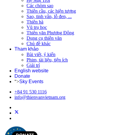
Hệ Mặt Trời
Các chòm sao
Thiên cầu, các hiện tượng
Sao, tinh vân, lỗ đen, ...
Thiên hà
Vũ trụ học
Thiên văn Phương Đông
Dụng cụ thiên văn
Chủ đề khác
Tham khảo
Bài viết, ý kiến
Phim, tài liệu, tiện ích
Giải trí
English website
Donate
">
Sky Events
+84 91 530 1116
info@thienvanvietnam.org