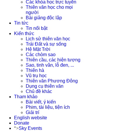
Các khóa học trực tuyến
Thiên văn học cho mọi
người
Bài giảng độc lập
Tin tức
Tin nổi bật
Kiến thức
Lịch sử thiên văn học
Trái Đất và sự sống
Hệ Mặt Trời
Các chòm sao
Thiên cầu, các hiện tượng
Sao, tinh vân, lỗ đen, ...
Thiên hà
Vũ trụ học
Thiên văn Phương Đông
Dụng cụ thiên văn
Chủ đề khác
Tham khảo
Bài viết, ý kiến
Phim, tài liệu, tiện ích
Giải trí
English website
Donate
">
Sky Events