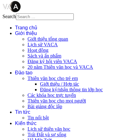
Search
Trang chủ
Giới thiệu
Giới thiệu tổng quan
Lịch sử VACA
Hoạt động
Sách và ấn phẩm
Đăng ký hội viên VACA
20 năm Thiên văn học và VACA
Đào tạo
Thiên văn học cho trẻ em
Giới thiệu / Hợp tác
Đăng ký/nhận thông tin lớp học
Các khóa học trực tuyến
Thiên văn học cho mọi người
Bài giảng độc lập
Tin tức
Tin nổi bật
Kiến thức
Lịch sử thiên văn học
Trái Đất và sự sống