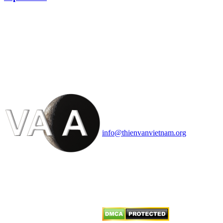
HỘI THIÊN
VĂN VÀ VŨ TRỤ
HỌC VIỆT NAM
Vietnam Astronomy and
Cosmology Association (VACA)
Văn phòng: 90b Khương Đình,
quận Thanh Xuân, Hà Nội
Điện thoại: 091.530.1116; Email:
info@thienvanvietnam.org
Mọi bài viết tại đây thuộc bản
quyền của VACA, vui lòng ghi rõ
tên tác giả và nguồn trích
dẫn
Thienvanvietnam.org
khi quý
vị tái sử dụng bất cứ nội dung nào
từ website này.