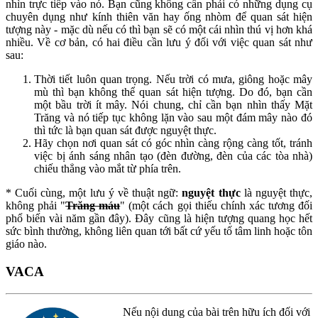
nhìn trực tiếp vào nó. Bạn cũng không cần phải có những dụng cụ
chuyên dụng như kính thiên văn hay ống nhòm để quan sát hiện
tượng này - mặc dù nếu có thì bạn sẽ có một cái nhìn thú vị hơn khá
nhiều. Về cơ bản, có hai điều cần lưu ý đối với việc quan sát như
sau:
Thời tiết luôn quan trọng. Nếu trời có mưa, giông hoặc mây
mù thì bạn không thể quan sát hiện tượng. Do đó, bạn cần
một bầu trời ít mây. Nói chung, chỉ cần bạn nhìn thấy Mặt
Trăng và nó tiếp tục không lặn vào sau một đám mây nào đó
thì tức là bạn quan sát được nguyệt thực.
Hãy chọn nơi quan sát có góc nhìn càng rộng càng tốt, tránh
việc bị ánh sáng nhân tạo (đèn đường, đèn của các tòa nhà)
chiếu thẳng vào mắt từ phía trên.
* Cuối cùng, một lưu ý về thuật ngữ:
nguyệt thực
là nguyệt thực,
không phải "
Trăng máu
" (một cách gọi thiếu chính xác tương đối
phổ biến vài năm gần đây). Đây cũng là hiện tượng quang học hết
sức bình thường, không liên quan tới bất cứ yếu tố tâm linh hoặc tôn
giáo nào.
VACA
Nếu nội dung của bài trên hữu ích đối với