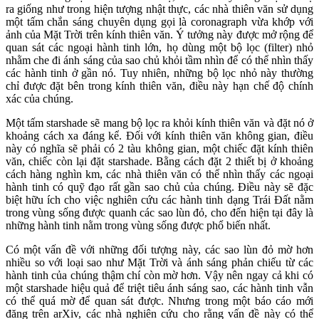
ra giống như trong hiện tượng nhật thực, các nhà thiên văn sử dụng
một tấm chắn sáng chuyên dụng gọi là coronagraph vừa khớp với
ảnh của Mặt Trời trên kính thiên văn. Ý tưởng này được mở rộng để
quan sát các ngoại hành tinh lớn, họ dùng một bộ lọc (filter) nhỏ
nhằm che đi ánh sáng của sao chủ khỏi tầm nhìn để có thể nhìn thấy
các hành tinh ở gần nó. Tuy nhiên, những bộ lọc nhỏ này thường
chỉ được đặt bên trong kính thiên văn, điều này hạn chế độ chính
xác của chúng.
Một tấm starshade sẽ mang bộ lọc ra khỏi kính thiên văn và đặt nó ở
khoảng cách xa đáng kể. Đối với kính thiên văn không gian, điều
này có nghĩa sẽ phải có 2 tàu không gian, một chiếc đặt kính thiên
văn, chiếc còn lại đặt starshade. Bằng cách đặt 2 thiết bị ở khoảng
cách hàng nghìn km, các nhà thiên văn có thể nhìn thấy các ngoại
hành tinh có quỹ đạo rất gần sao chủ của chúng. Điều này sẽ đặc
biệt hữu ích cho việc nghiên cứu các hành tinh dạng Trái Đất nằm
trong vùng sống được quanh các sao lùn đỏ, cho đến hiện tại đây là
những hành tinh nằm trong vùng sống được phổ biến nhất.
Có một vấn đề với những đối tượng này, các sao lùn đỏ mờ hơn
nhiều so với loại sao như Mặt Trời và ánh sáng phản chiếu từ các
hành tinh của chúng thậm chí còn mờ hơn. Vậy nên ngay cả khi có
một starshade hiệu quả để triệt tiêu ánh sáng sao, các hành tinh vẫn
có thể quá mờ để quan sát được. Nhưng trong một báo cáo mới
đăng trên arXiv, các nhà nghiên cứu cho rằng vấn đề này có thể