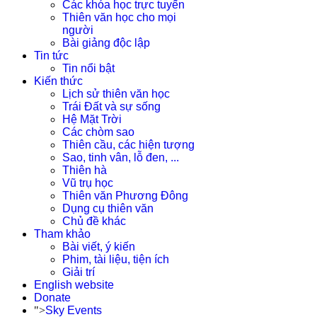
Các khóa học trực tuyến
Thiên văn học cho mọi
người
Bài giảng độc lập
Tin tức
Tin nổi bật
Kiến thức
Lịch sử thiên văn học
Trái Đất và sự sống
Hệ Mặt Trời
Các chòm sao
Thiên cầu, các hiện tượng
Sao, tinh vân, lỗ đen, ...
Thiên hà
Vũ trụ học
Thiên văn Phương Đông
Dụng cụ thiên văn
Chủ đề khác
Tham khảo
Bài viết, ý kiến
Phim, tài liệu, tiện ích
Giải trí
English website
Donate
">
Sky Events