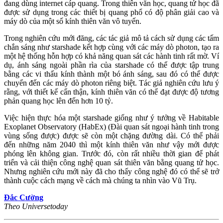
đang dùng internet cáp quang. Trong thiên văn học, quang tử học đã
được sử dụng trong các thiết bị quang phổ có độ phân giải cao và
máy dò của một số kính thiên văn vô tuyến.
Trong nghiên cứu mới đăng, các tác giả mô tả cách sử dụng các tấm
chắn sáng như starshade kết hợp cùng với các máy dò photon, tạo ra
một hệ thống hỗn hợp có khả năng quan sát các hành tinh rất mờ. Ví
dụ, ánh sáng ngoài phần rìa của starshade có thể được tập trung
bằng các vi thấu kính thành một bó ánh sáng, sau đó có thể được
chuyển đến các máy dò photon riêng biệt. Tác giả nghiên cứu lưu ý
rằng, với thiết kế cẩn thận, kính thiên văn có thể đạt được độ tương
phản quang học lên đến hơn 10 tỷ.
Việc hiện thực hóa một starshade giống như ý tưởng về Habitable
Exoplanet Observatory (HabEx) (Đài quan sát ngoại hành tinh trong
vùng sống được) được sẽ còn một chặng đường dài. Có thể phải
đến những năm 2040 thì một kính thiên văn như vậy mới được
phóng lên không gian. Trước đó, còn rất nhiều thời gian để phát
triển và cải thiện công nghệ quan sát thiên văn bằng quang tử học.
Nhưng nghiên cứu mới này đã cho thấy công nghệ đó có thể sẽ trở
thành cuộc cách mạng về cách mà chúng ta nhìn vào Vũ Trụ.
Đắc Cường
Theo Universetoday