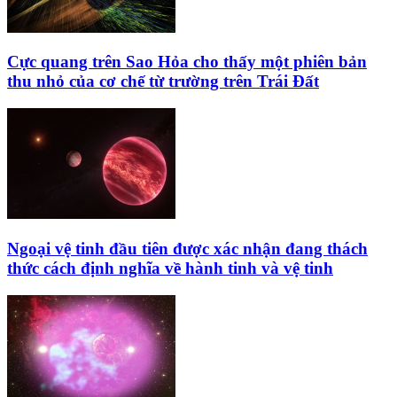
Cực quang trên Sao Hỏa cho thấy một phiên bản
thu nhỏ của cơ chế từ trường trên Trái Đất
Ngoại vệ tinh đầu tiên được xác nhận đang thách
thức cách định nghĩa về hành tinh và vệ tinh