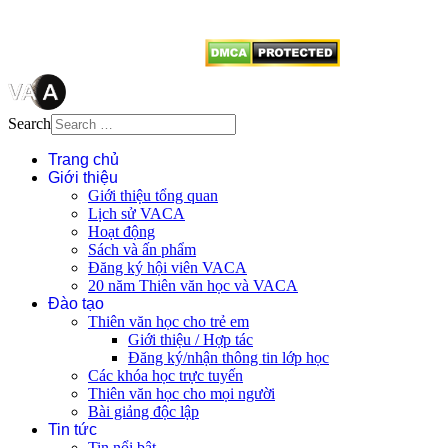
từ website này.
Search
Trang chủ
Giới thiệu
Giới thiệu tổng quan
Lịch sử VACA
Hoạt động
Sách và ấn phẩm
Đăng ký hội viên VACA
20 năm Thiên văn học và VACA
Đào tạo
Thiên văn học cho trẻ em
Giới thiệu / Hợp tác
Đăng ký/nhận thông tin lớp học
Các khóa học trực tuyến
Thiên văn học cho mọi người
Bài giảng độc lập
Tin tức
Tin nổi bật