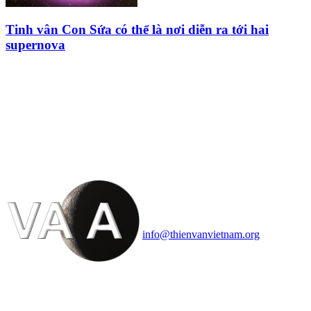
Tinh vân Con Sứa có thể là nơi diễn ra tới hai
supernova
HỘI THIÊN
VĂN VÀ VŨ TRỤ
HỌC VIỆT NAM
Vietnam Astronomy and
Cosmology Association (VACA)
Văn phòng: 90b Khương Đình,
quận Thanh Xuân, Hà Nội
Điện thoại: 091.530.1116; Email:
info@thienvanvietnam.org
Mọi bài viết tại đây thuộc bản
quyền của VACA, vui lòng ghi rõ
tên tác giả và nguồn trích
dẫn
Thienvanvietnam.org
khi quý
vị tái sử dụng bất cứ nội dung nào