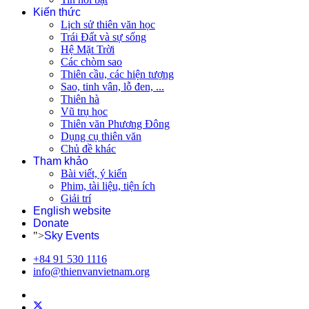
Kiến thức
Lịch sử thiên văn học
Trái Đất và sự sống
Hệ Mặt Trời
Các chòm sao
Thiên cầu, các hiện tượng
Sao, tinh vân, lỗ đen, ...
Thiên hà
Vũ trụ học
Thiên văn Phương Đông
Dụng cụ thiên văn
Chủ đề khác
Tham khảo
Bài viết, ý kiến
Phim, tài liệu, tiện ích
Giải trí
English website
Donate
">
Sky Events
+84 91 530 1116
info@thienvanvietnam.org