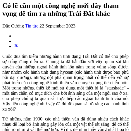
Có lẽ cần một công nghệ mới đầy tham
vọng để tìm ra những Trái Đất khác
Đắc Cường
Tin tức
22 September 2023
Cuộc đua tìm kiếm những hành tinh dạng Trái Đất có thể cho phép
sự sống đang diễn ra. Chúng ta đã bắt đầu với việc quan sát khí
quyển của những ngoại hành tinh lớn nằm trong vùng sống được,
như nhóm các hành tinh dạng hycean (các hành tinh được bao phủ
bởi đại dương), những đột phá quan trọng nhất có thể đến với sự
phát triển của công nghệ kính thiên văn chuyên dụng tiên tiến hơn.
Một trong những thiết kế mới sử dụng một thiết bị là "starshade" -
một tấm chắn có mục đích che bớt ánh sáng của một ngôi sao ở xa,
cho phép chúng ta quan sát trực tiếp các ngoại hành tinh của nó.
Vậy liệu công nghệ như vậy đã đủ để quan sát rõ ràng các hành tinh
xa xôi?
Từ những năm 1930, các nhà thiên văn đã dùng nhiều cách khác
nhau để loại bỏ ánh sáng gây lóa của một vật thể rất sáng, để có thể
nhìn rõ những vật thể mờ hơn. Ví dụ, để nhìn thấy vòng nhật hoa lộ