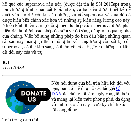
hệ quả của supernova nêu trên (được đặt tên là SN 2015ap) trong
hai chương trình quan sát khác nhau, cả hai đều được thiết kế để
quét vào tàn dư còn lại của những vụ nổ supernova và qua đó có
được hiểu biết chính xác hơn về những sự kiện năng lượng cao này.
Nhiều kính thiên văn tự động theo dõi tiếp các supernova được phát
hiện để thu được các phép đo sớm về độ sáng cũng như quang phổ
của chúng. Việc bổ sung những phép đo ban đầu bằng những quan
sát sau này mang lại thêm thông tin về năng lượng còn sót lại của
supernova, có thể làm sáng tỏ thêm về cơ chế gây ra những sự kiện
dữ dội này của vũ trụ.
R.T
Theo NASA
Nếu nội dung của bài trên hữu ích đối với
bạn, bạn có thể ủng hộ các tác giả
Ở
ĐÂY
để chúng tôi làm ngày càng tốt hơn
và mang lại kiến thức phong phú, đa dạng
và - như bao lâu nay - cực kỳ chính xác
tới cộng đồng.
Trân trọng cám ơn!