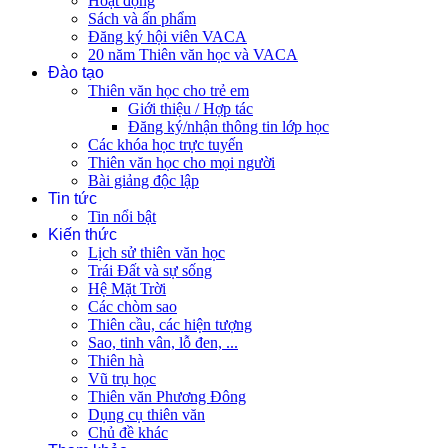
Hoạt động
Sách và ấn phẩm
Đăng ký hội viên VACA
20 năm Thiên văn học và VACA
Đào tạo
Thiên văn học cho trẻ em
Giới thiệu / Hợp tác
Đăng ký/nhận thông tin lớp học
Các khóa học trực tuyến
Thiên văn học cho mọi người
Bài giảng độc lập
Tin tức
Tin nổi bật
Kiến thức
Lịch sử thiên văn học
Trái Đất và sự sống
Hệ Mặt Trời
Các chòm sao
Thiên cầu, các hiện tượng
Sao, tinh vân, lỗ đen, ...
Thiên hà
Vũ trụ học
Thiên văn Phương Đông
Dụng cụ thiên văn
Chủ đề khác