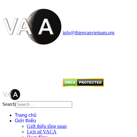
Vietnam Astronomy and
Cosmology Association (VACA)
Văn phòng: 90b Khương Đình,
quận Thanh Xuân, Hà Nội
Điện thoại: 091.530.1116; Email:
info@thienvanvietnam.org
Mọi bài viết tại đây thuộc bản
quyền của VACA, vui lòng ghi rõ
tên tác giả và nguồn trích
dẫn
Thienvanvietnam.org
khi quý
vị tái sử dụng bất cứ nội dung nào
từ website này.
Search
Trang chủ
Giới thiệu
Giới thiệu tổng quan
Lịch sử VACA