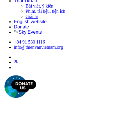
Tham khảo
Bài viết, ý kiến
Phim, tài liệu, tiện ích
Giải trí
English website
Donate
">
Sky Events
+84 91 530 1116
info@thienvanvietnam.org