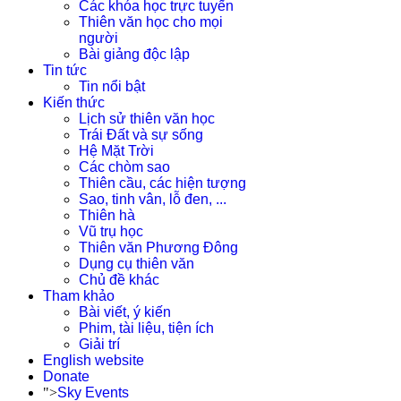
Các khóa học trực tuyến
Thiên văn học cho mọi
người
Bài giảng độc lập
Tin tức
Tin nổi bật
Kiến thức
Lịch sử thiên văn học
Trái Đất và sự sống
Hệ Mặt Trời
Các chòm sao
Thiên cầu, các hiện tượng
Sao, tinh vân, lỗ đen, ...
Thiên hà
Vũ trụ học
Thiên văn Phương Đông
Dụng cụ thiên văn
Chủ đề khác
Tham khảo
Bài viết, ý kiến
Phim, tài liệu, tiện ích
Giải trí
English website
Donate
">
Sky Events