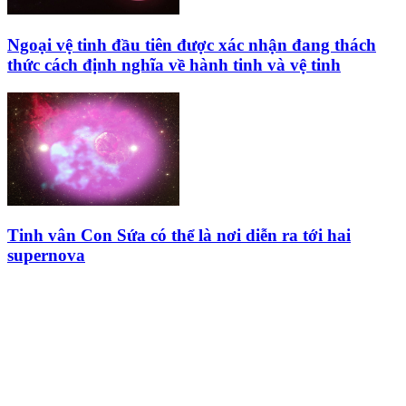
Ngoại vệ tinh đầu tiên được xác nhận đang thách
thức cách định nghĩa về hành tinh và vệ tinh
Tinh vân Con Sứa có thể là nơi diễn ra tới hai
supernova
HỘI THIÊN
VĂN VÀ VŨ TRỤ
HỌC VIỆT NAM