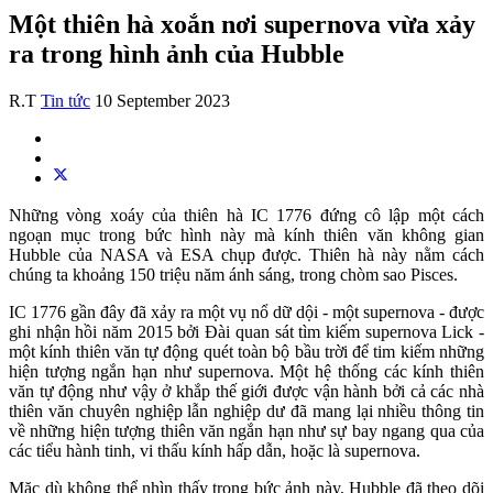
Một thiên hà xoắn nơi supernova vừa xảy
ra trong hình ảnh của Hubble
R.T
Tin tức
10 September 2023
Những vòng xoáy của thiên hà IC 1776 đứng cô lập một cách
ngoạn mục trong bức hình này mà kính thiên văn không gian
Hubble của NASA và ESA chụp được. Thiên hà này nằm cách
chúng ta khoảng 150 triệu năm ánh sáng, trong chòm sao Pisces.
IC 1776 gần đây đã xảy ra một vụ nổ dữ dội - một supernova - được
ghi nhận hồi năm 2015 bởi Đài quan sát tìm kiếm supernova Lick -
một kính thiên văn tự động quét toàn bộ bầu trời để tim kiếm những
hiện tượng ngắn hạn như supernova. Một hệ thống các kính thiên
văn tự động như vậy ở khắp thế giới được vận hành bởi cả các nhà
thiên văn chuyên nghiệp lẫn nghiệp dư đã mang lại nhiều thông tin
về những hiện tượng thiên văn ngắn hạn như sự bay ngang qua của
các tiểu hành tinh, vi thấu kính hấp dẫn, hoặc là supernova.
Mặc dù không thể nhìn thấy trong bức ảnh này, Hubble đã theo dõi