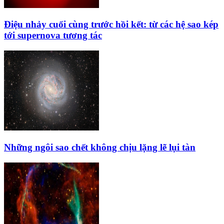
Điệu nhảy cuối cùng trước hồi kết: từ các hệ sao kép
tới supernova tương tác
Những ngôi sao chết không chịu lặng lẽ lụi tàn