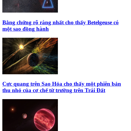
Bằng chứng rõ ràng nhất cho thấy Betelgeuse có
một sao đồng hành
Cực quang trên Sao Hỏa cho thấy một phiên bản
thu nhỏ của cơ chế từ trường trên Trái Đất