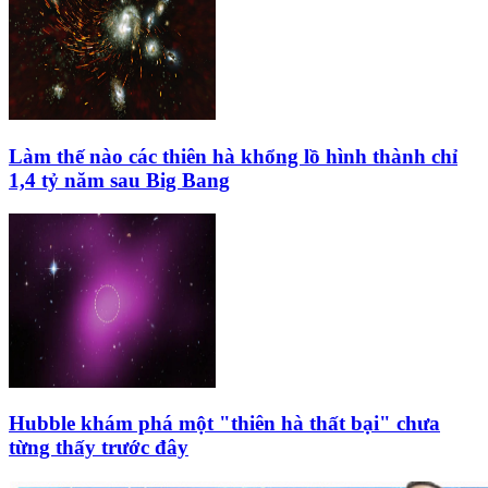
Làm thế nào các thiên hà khổng lồ hình thành chỉ
1,4 tỷ năm sau Big Bang
Hubble khám phá một "thiên hà thất bại" chưa
từng thấy trước đây