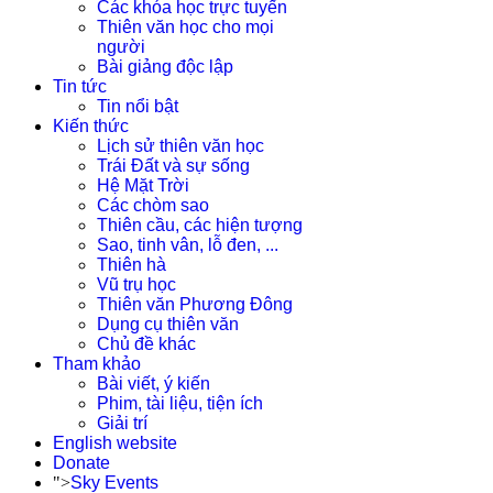
Các khóa học trực tuyến
Thiên văn học cho mọi
người
Bài giảng độc lập
Tin tức
Tin nổi bật
Kiến thức
Lịch sử thiên văn học
Trái Đất và sự sống
Hệ Mặt Trời
Các chòm sao
Thiên cầu, các hiện tượng
Sao, tinh vân, lỗ đen, ...
Thiên hà
Vũ trụ học
Thiên văn Phương Đông
Dụng cụ thiên văn
Chủ đề khác
Tham khảo
Bài viết, ý kiến
Phim, tài liệu, tiện ích
Giải trí
English website
Donate
">
Sky Events