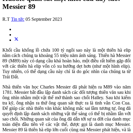
Messier 89
R.T
Tin tức
05 September 2023
Khối cầu khổng lồ chứa 100 tỷ ngôi sao này là một thiên hà elip
nằm cách chúng ta khoảng 55 triệu năm ánh sáng. Thiên hà Messier
89 (M89) này có dạng cầu khá hoàn hảo, một điều rất hiếm gặp đối
với các thiên hà elip vốn có xu hướng dẹt hơn (như một hình elip).
Tuy nhiên, có thể dạng cầu này chỉ là do góc nhìn của chúng ta từ
Trái Đất.
Nhà thiên văn học Charles Messier đã phát hiện ra M89 vào năm
1781. Messier bắt đầu lập danh sách các đối tượng thiên văn sau khi
ông nhìn nhầm một vật thể mở thành sao chổi Halley. Sau khi kiểm
tra kỹ, ông nhận ra thứ ông quan sát thực ra là tinh vân Con Cua.
Để giúp các nhà thiên văn khác không mắc sai lầm tương tự, ông đã
quyết định lập danh sách những vật thể sáng có thể bị nhầm lẫn với
sao chổi. Những quan sát của ông đã dẫn tới sự ra đời của danh mục
toàn diện đầu tiên về các vật thể, được gọi là danh mục Messier.
Messier 89 là thiên hà elip lớn cuối cùng mà Messier phát hiện, và là