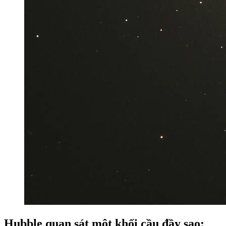
Hubble quan sát một khối cầu đầy sao: