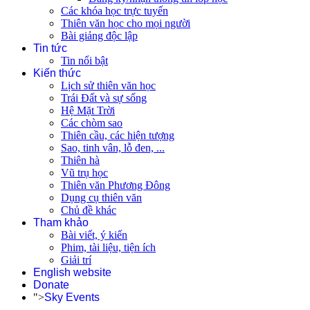
Các khóa học trực tuyến
Thiên văn học cho mọi người
Bài giảng độc lập
Tin tức
Tin nổi bật
Kiến thức
Lịch sử thiên văn học
Trái Đất và sự sống
Hệ Mặt Trời
Các chòm sao
Thiên cầu, các hiện tượng
Sao, tinh vân, lỗ đen, ...
Thiên hà
Vũ trụ học
Thiên văn Phương Đông
Dụng cụ thiên văn
Chủ đề khác
Tham khảo
Bài viết, ý kiến
Phim, tài liệu, tiện ích
Giải trí
English website
Donate
">
Sky Events