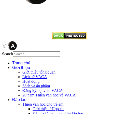
Mọi bài viết tại đây thuộc bản
quyền của VACA, vui lòng ghi rõ
tên tác giả và nguồn trích
dẫn
Thienvanvietnam.org
khi quý
vị tái sử dụng bất cứ nội dung nào
từ website này.
Search
Trang chủ
Giới thiệu
Giới thiệu tổng quan
Lịch sử VACA
Hoạt động
Sách và ấn phẩm
Đăng ký hội viên VACA
20 năm Thiên văn học và VACA
Đào tạo
Thiên văn học cho trẻ em
Giới thiệu / Hợp tác
Đăng ký/nhận thông tin lớp học