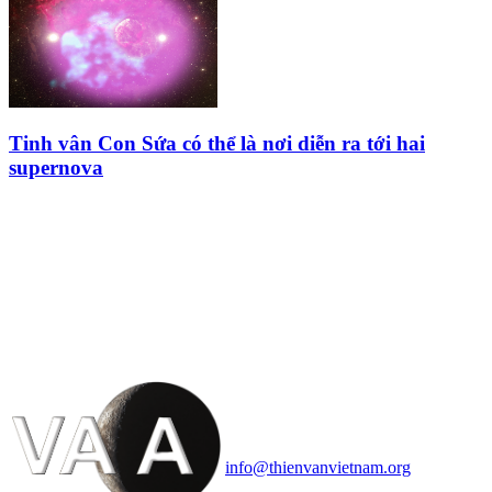
Tinh vân Con Sứa có thể là nơi diễn ra tới hai
supernova
HỘI THIÊN
VĂN VÀ VŨ TRỤ
HỌC VIỆT NAM
Vietnam Astronomy and
Cosmology Association (VACA)
Văn phòng: 90b Khương Đình,
quận Thanh Xuân, Hà Nội
Điện thoại: 091.530.1116; Email:
info@thienvanvietnam.org