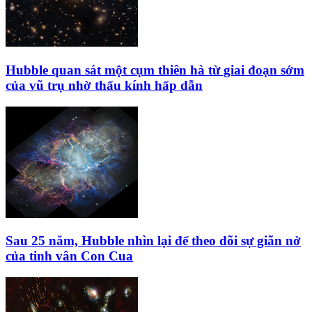
Hubble quan sát một cụm thiên hà từ giai đoạn sớm
của vũ trụ nhờ thấu kính hấp dẫn
Sau 25 năm, Hubble nhìn lại để theo dõi sự giãn nở
của tinh vân Con Cua