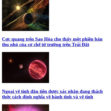
Cực quang trên Sao Hỏa cho thấy một phiên bản
thu nhỏ của cơ chế từ trường trên Trái Đất
Ngoại vệ tinh đầu tiên được xác nhận đang thách
thức cách định nghĩa về hành tinh và vệ tinh