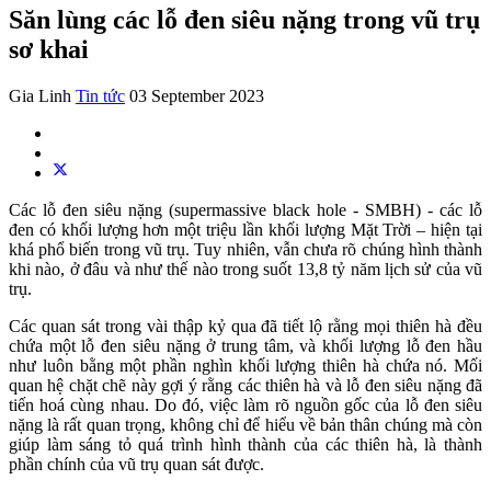
Săn lùng các lỗ đen siêu nặng trong vũ trụ
sơ khai
Gia Linh
Tin tức
03 September 2023
Các lỗ đen siêu nặng (supermassive black hole - SMBH) - các lỗ
đen có khối lượng hơn một triệu lần khối lượng Mặt Trời – hiện tại
khá phổ biến trong vũ trụ. Tuy nhiên, vẫn chưa rõ chúng hình thành
khi nào, ở đâu và như thế nào trong suốt 13,8 tỷ năm lịch sử của vũ
trụ.
Các quan sát trong vài thập kỷ qua đã tiết lộ rằng mọi thiên hà đều
chứa một lỗ đen siêu nặng ở trung tâm, và khối lượng lỗ đen hầu
như luôn bằng một phần nghìn khối lượng thiên hà chứa nó. Mối
quan hệ chặt chẽ này gợi ý rằng các thiên hà và lỗ đen siêu nặng đã
tiến hoá cùng nhau. Do đó, việc làm rõ nguồn gốc của lỗ đen siêu
nặng là rất quan trọng, không chỉ để hiểu về bản thân chúng mà còn
giúp làm sáng tỏ quá trình hình thành của các thiên hà, là thành
phần chính của vũ trụ quan sát được.