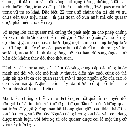
Chúng tôi đã quan sát một vùng trời rộng tương đương 5000 lần
kích thước trăng tròn và đã phát hiện thành công 162 quasar cư trú
trong vũ trụ sơ khai. Đặc biệt, 22 trong số chúng tồn tại khi vũ trụ
chưa đến 800 triệu năm – là giai đoạn cổ xưa nhất mà các quasar
được phát hiện cho đến nay.
Số lượng lớn các quasar mà chúng tôi phát hiện đã cho phép chúng
tôi xác định thước đo cơ bản nhất gọi là “hàm độ sáng”, mô tả mật
độ không gian của quasar dưới dạng một hàm của năng lượng bức
xạ. Chúng tôi thấy rằng các quasar hình thành rất nhanh trong vũ trụ
sơ khai, trong khi hình dạng tổng thể của hàm độ sáng (ngoại trừ
biên độ) không thay đổi theo thời gian.
Hành vi đặc trưng này của hàm độ sáng cung cấp các ràng buộc
mạnh mẽ đối với các mô hình lý thuyết, điều này cuối cùng có thể
giúp tái tạo tất cả các quan sát và mô tả được nguồn gốc của các lỗ
đen siêu nặng. Nghiên cứu này đã được công bố trên The
Astrophysical Journal Letters.
Mặt khác, chúng ta biết vũ trụ đã trải qua một quá trình chuyển đổi
lớn gọi là “tái ion hóa vũ trụ” ở giai đoạn đầu của nó. Những quan
sát trước đây gợi ý rằng toàn bộ không gian giữa các thiên hà đã bị
ion hóa trong sự kiện này. Nguồn năng lượng ion hóa vẫn còn đang
được tranh luận, với bức xạ từ các quasar được coi là một ứng cử
viên đầy hứa hẹn.