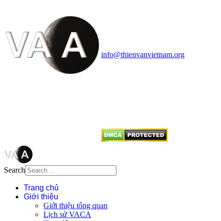
Vietnam Astronomy and
Cosmology Association (VACA)
Văn phòng: 90b Khương Đình,
quận Thanh Xuân, Hà Nội
Điện thoại: 091.530.1116; Email:
info@thienvanvietnam.org
Mọi bài viết tại đây thuộc bản
quyền của VACA, vui lòng ghi rõ
tên tác giả và nguồn trích
dẫn
Thienvanvietnam.org
khi quý
vị tái sử dụng bất cứ nội dung nào
từ website này.
Search
Trang chủ
Giới thiệu
Giới thiệu tổng quan
Lịch sử VACA