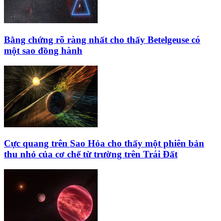
Bằng chứng rõ ràng nhất cho thấy Betelgeuse có
một sao đồng hành
Cực quang trên Sao Hỏa cho thấy một phiên bản
thu nhỏ của cơ chế từ trường trên Trái Đất