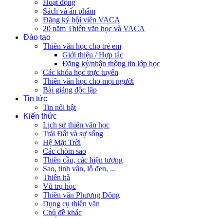
Hoạt động
Sách và ấn phẩm
Đăng ký hội viên VACA
20 năm Thiên văn học và VACA
Đào tạo
Thiên văn học cho trẻ em
Giới thiệu / Hợp tác
Đăng ký/nhận thông tin lớp học
Các khóa học trực tuyến
Thiên văn học cho mọi người
Bài giảng độc lập
Tin tức
Tin nổi bật
Kiến thức
Lịch sử thiên văn học
Trái Đất và sự sống
Hệ Mặt Trời
Các chòm sao
Thiên cầu, các hiện tượng
Sao, tinh vân, lỗ đen, ...
Thiên hà
Vũ trụ học
Thiên văn Phương Đông
Dụng cụ thiên văn
Chủ đề khác