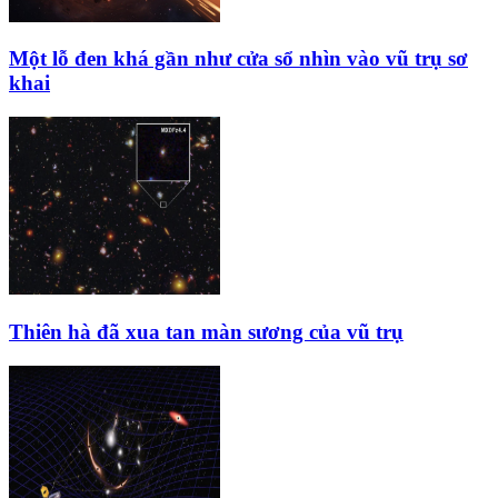
Một lỗ đen khá gần như cửa sổ nhìn vào vũ trụ sơ
khai
Thiên hà đã xua tan màn sương của vũ trụ