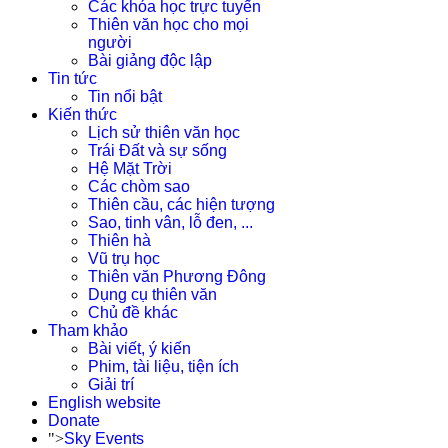
Các khóa học trực tuyến
Thiên văn học cho mọi
người
Bài giảng độc lập
Tin tức
Tin nổi bật
Kiến thức
Lịch sử thiên văn học
Trái Đất và sự sống
Hệ Mặt Trời
Các chòm sao
Thiên cầu, các hiện tượng
Sao, tinh vân, lỗ đen, ...
Thiên hà
Vũ trụ học
Thiên văn Phương Đông
Dụng cụ thiên văn
Chủ đề khác
Tham khảo
Bài viết, ý kiến
Phim, tài liệu, tiện ích
Giải trí
English website
Donate
">
Sky Events