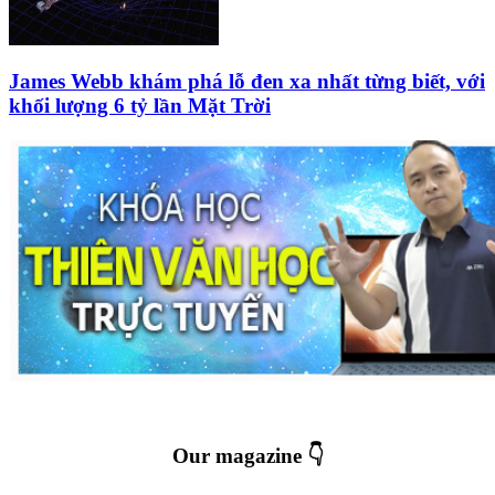
James Webb khám phá lỗ đen xa nhất từng biết, với
khối lượng 6 tỷ lần Mặt Trời
Our magazine 👇