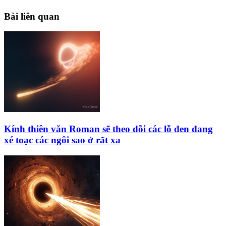
Bài liên quan
Kính thiên văn Roman sẽ theo dõi các lỗ đen đang
xé toạc các ngôi sao ở rất xa