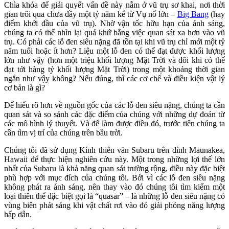
Chìa khóa để giải quyết vấn đề này nằm ở vũ trụ sơ khai, nơi thời
gian trôi qua chưa đầy một tỷ năm kể từ Vụ nổ lớn –
Big Bang
(hay
điểm khởi đầu của vũ trụ). Nhờ vận tốc hữu hạn của ánh sáng,
chúng ta có thể nhìn lại quá khứ bằng việc quan sát xa hơn vào vũ
trụ. Có phải các lỗ đen siêu nặng đã tồn tại khi vũ trụ chỉ mới một tỷ
năm tuổi hoặc ít hơn? Liệu một lỗ đen có thể đạt được khối lượng
lớn như vậy (hơn một triệu khối lượng Mặt Trời và đôi khi có thể
đạt tới hàng tỷ khối lượng Mặt Trời) trong một khoảng thời gian
ngắn như vậy không? Nếu đúng, thì các cơ chế và điều kiện vật lý
cơ bản là gì?
Để hiểu rõ hơn về nguồn gốc của các lỗ đen siêu nặng, chúng ta cần
quan sát và so sánh các đặc điểm của chúng với những dự đoán từ
các mô hình lý thuyết. Và để làm được điều đó, trước tiên chúng ta
cần tìm vị trí của chúng trên bầu trời.
Chúng tôi đã sử dụng Kính thiên văn Subaru trên đỉnh Maunakea,
Hawaii để thực hiện nghiên cứu này. Một trong những lợi thế lớn
nhất của Subaru là khả năng quan sát trường rộng, điều này đặc biệt
phù hợp với mục đích của chúng tôi. Bởi vì các lỗ đen siêu nặng
không phát ra ánh sáng, nên thay vào đó chúng tôi tìm kiếm một
loại thiên thể đặc biệt gọi là “quasar” – là những lỗ đen siêu nặng có
vùng biên phát sáng khi vật chất rơi vào đó giải phóng năng lượng
hấp dẫn.