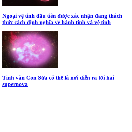
Ngoại vệ tinh đầu tiên được xác nhận đang thách
thức cách định nghĩa về hành tinh và vệ tinh
Tinh vân Con Sứa có thể là nơi diễn ra tới hai
supernova
HỘI THIÊN
VĂN VÀ VŨ TRỤ
HỌC VIỆT NAM