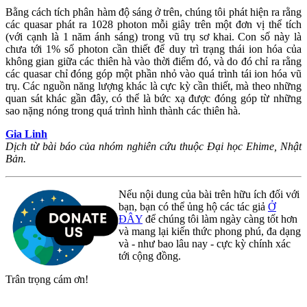
Bằng cách tích phân hàm độ sáng ở trên, chúng tôi phát hiện ra rằng
các quasar phát ra 1028 photon mỗi giây trên một đơn vị thể tích
(với cạnh là 1 năm ánh sáng) trong vũ trụ sơ khai. Con số này là
chưa tới 1% số photon cần thiết để duy trì trạng thái ion hóa của
không gian giữa các thiên hà vào thời điểm đó, và do đó chỉ ra rằng
các quasar chỉ đóng góp một phần nhỏ vào quá trình tái ion hóa vũ
trụ. Các nguồn năng lượng khác là cực kỳ cần thiết, mà theo những
quan sát khác gần đây, có thể là bức xạ được đóng góp từ những
sao nặng nóng trong quá trình hình thành các thiên hà.
Gia Linh
Dịch từ bài báo của nhóm nghiên cứu thuộc Đại học Ehime, Nhật
Bản.
Nếu nội dung của bài trên hữu ích đối với
bạn, bạn có thể ủng hộ các tác giả
Ở
ĐÂY
để chúng tôi làm ngày càng tốt hơn
và mang lại kiến thức phong phú, đa dạng
và - như bao lâu nay - cực kỳ chính xác
tới cộng đồng.
Trân trọng cám ơn!