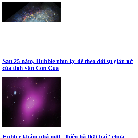
Sau 25 năm, Hubble nhìn lại để theo dõi sự giãn nở
của tinh vân Con Cua
Hubble khám phá một "thiên hà thất bại" chưa