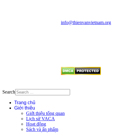
Cosmology Association (VACA)
Văn phòng: 90b Khương Đình,
quận Thanh Xuân, Hà Nội
Điện thoại: 091.530.1116; Email:
info@thienvanvietnam.org
Mọi bài viết tại đây thuộc bản
quyền của VACA, vui lòng ghi rõ
tên tác giả và nguồn trích
dẫn
Thienvanvietnam.org
khi quý
vị tái sử dụng bất cứ nội dung nào
từ website này.
Search
Trang chủ
Giới thiệu
Giới thiệu tổng quan
Lịch sử VACA
Hoạt động
Sách và ấn phẩm