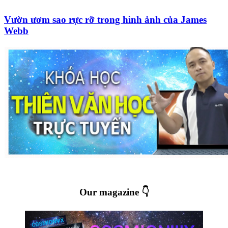
Vườn ươm sao rực rỡ trong hình ảnh của James
Webb
Our magazine 👇