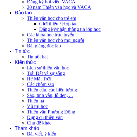
Đăng ký hội viên VACA
20 năm Thiên văn học và VACA
Đào tạo
Thiên văn học cho trẻ em
Giới thiệu / Hợp tác
Đăng ký/nhận thông tin lớp học
Các khóa học trực tuyến
Thiên văn học cho mọi người
Bài giảng độc lập
Tin tức
Tin nổi bật
Kiến thức
Lịch sử thiên văn học
Trái Đất và sự sống
Hệ Mặt Trời
Các chòm sao
Thiên cầu, các hiện tượng
Sao, tinh vân, lỗ đen, ...
Thiên hà
Vũ trụ học
Thiên văn Phương Đông
Dụng cụ thiên văn
Chủ đề khác
Tham khảo
Bài viết, ý kiến