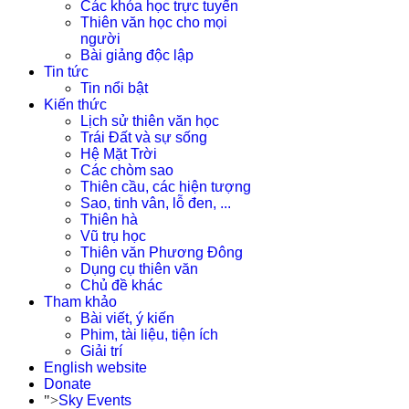
Các khóa học trực tuyến
Thiên văn học cho mọi
người
Bài giảng độc lập
Tin tức
Tin nổi bật
Kiến thức
Lịch sử thiên văn học
Trái Đất và sự sống
Hệ Mặt Trời
Các chòm sao
Thiên cầu, các hiện tượng
Sao, tinh vân, lỗ đen, ...
Thiên hà
Vũ trụ học
Thiên văn Phương Đông
Dụng cụ thiên văn
Chủ đề khác
Tham khảo
Bài viết, ý kiến
Phim, tài liệu, tiện ích
Giải trí
English website
Donate
">
Sky Events