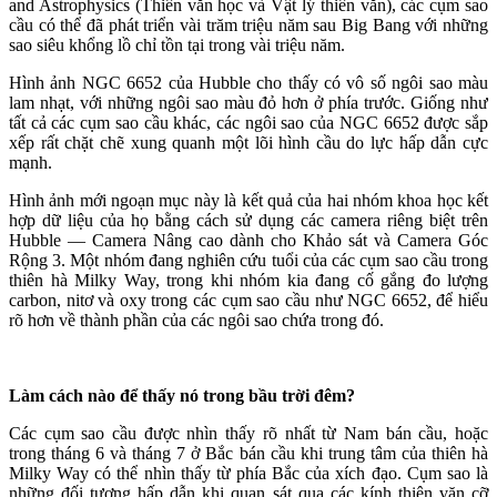
and Astrophysics (Thiên văn học và Vật lý thiên văn), các cụm sao
cầu có thể đã phát triển vài trăm triệu năm sau Big Bang với những
sao siêu khổng lồ chỉ tồn tại trong vài triệu năm.
Hình ảnh NGC 6652 của Hubble cho thấy có vô số ngôi sao màu
lam nhạt, với những ngôi sao màu đỏ hơn ở phía trước. Giống như
tất cả các cụm sao cầu khác, các ngôi sao của NGC 6652 được sắp
xếp rất chặt chẽ xung quanh một lõi hình cầu do lực hấp dẫn cực
mạnh.
Hình ảnh mới ngoạn mục này là kết quả của hai nhóm khoa học kết
hợp dữ liệu của họ bằng cách sử dụng các camera riêng biệt trên
Hubble — Camera Nâng cao dành cho Khảo sát và Camera Góc
Rộng 3. Một nhóm đang nghiên cứu tuổi của các cụm sao cầu trong
thiên hà Milky Way, trong khi nhóm kia đang cố gắng đo lượng
carbon, nitơ và oxy trong các cụm sao cầu như NGC 6652, để hiểu
rõ hơn về thành phần của các ngôi sao chứa trong đó.
Làm cách nào để thấy nó trong bầu trời đêm?
Các cụm sao cầu được nhìn thấy rõ nhất từ Nam bán cầu, hoặc
trong tháng 6 và tháng 7 ở Bắc bán cầu khi trung tâm của thiên hà
Milky Way có thể nhìn thấy từ phía Bắc của xích đạo. Cụm sao là
những đối tượng hấp dẫn khi quan sát qua các kính thiên văn cỡ