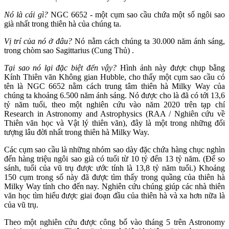
Nó là cái gì?
NGC 6652 - một cụm sao cầu chứa một số ngôi sao
già nhất trong thiên hà của chúng ta.
Vị trí của nó ở đâu?
Nó nằm cách chúng ta 30.000 năm ánh sáng,
trong chòm sao Sagittarius (Cung Thủ) .
Tại sao nó lại đặc biệt đến vậy?
Hình ảnh này được chụp bằng
Kính Thiên văn Không gian Hubble, cho thấy một cụm sao cầu có
tên là NGC 6652 nằm cách trung tâm thiên hà Milky Way của
chúng ta khoảng 6.500 năm ánh sáng. Nó được cho là đã có tới 13,6
tỷ năm tuổi, theo một nghiên cứu vào năm 2020 trên tạp chí
Research in Astronomy and Astrophysics (RAA / Nghiên cứu về
Thiên văn học và Vật lý thiên văn), đây là một trong những đối
tượng lâu đời nhất trong thiên hà Milky Way.
Các cụm sao cầu là những nhóm sao dày đặc chứa hàng chục nghìn
đến hàng triệu ngôi sao già có tuổi từ 10 tỷ đến 13 tỷ năm. (Để so
sánh, tuổi của vũ trụ được ước tính là 13,8 tỷ năm tuổi.) Khoảng
150 cụm trong số này đã được tìm thấy trong quầng của thiên hà
Milky Way tính cho đến nay. Nghiên cứu chúng giúp các nhà thiên
văn học tìm hiểu được giai đoạn đầu của thiên hà và xa hơn nữa là
của vũ trụ.
Theo một nghiên cứu được công bố vào tháng 5 trên Astronomy