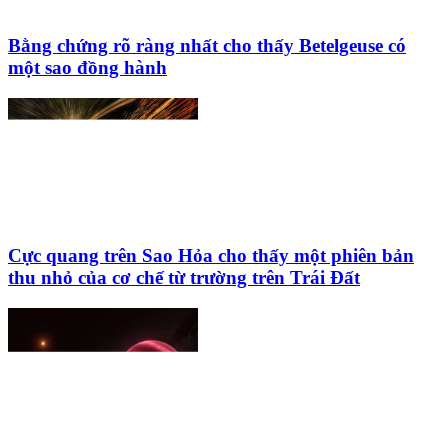
Bằng chứng rõ ràng nhất cho thấy Betelgeuse có
một sao đồng hành
Cực quang trên Sao Hỏa cho thấy một phiên bản
thu nhỏ của cơ chế từ trường trên Trái Đất