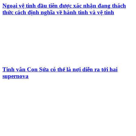
Ngoại vệ tinh đầu tiên được xác nhận đang thách
thức cách định nghĩa về hành tinh và vệ tinh
Tinh vân Con Sứa có thể là nơi diễn ra tới hai
supernova
HỘI THIÊN
VĂN VÀ VŨ TRỤ
HỌC VIỆT NAM
Vietnam Astronomy and