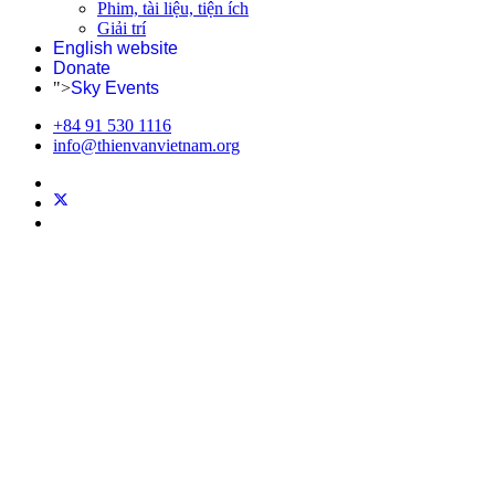
Phim, tài liệu, tiện ích
Giải trí
English website
Donate
">
Sky Events
+84 91 530 1116
info@thienvanvietnam.org