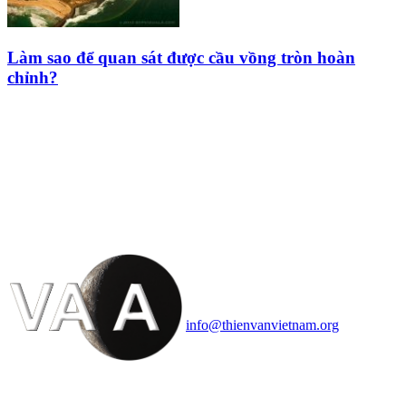
Làm sao để quan sát được cầu vồng tròn hoàn
chỉnh?
HỘI THIÊN
VĂN VÀ VŨ TRỤ
HỌC VIỆT NAM
Vietnam Astronomy and
Cosmology Association (VACA)
Văn phòng: 90b Khương Đình,
quận Thanh Xuân, Hà Nội
Điện thoại: 091.530.1116; Email:
info@thienvanvietnam.org
Mọi bài viết tại đây thuộc bản
quyền của VACA, vui lòng ghi rõ
tên tác giả và nguồn trích
dẫn
Thienvanvietnam.org
khi quý