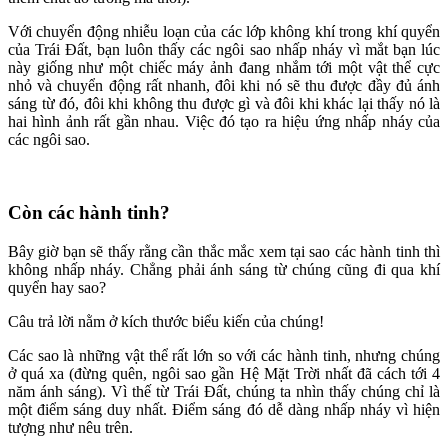
Với chuyển động nhiễu loạn của các lớp không khí trong khí quyển
của Trái Đất, bạn luôn thấy các ngôi sao nhấp nháy vì mắt bạn lúc
này giống như một chiếc máy ảnh đang nhắm tới một vật thể cực
nhỏ và chuyển động rất nhanh, đôi khi nó sẽ thu được đầy đủ ánh
sáng từ đó, đôi khi không thu được gì và đôi khi khác lại thấy nó là
hai hình ảnh rất gần nhau. Việc đó tạo ra hiệu ứng nhấp nháy của
các ngôi sao.
Còn các hành tinh?
Bây giờ bạn sẽ thấy rằng cần thắc mắc xem tại sao các hành tinh thì
không nhấp nháy. Chẳng phải ánh sáng từ chúng cũng đi qua khí
quyển hay sao?
Câu trả lời nằm ở kích thước biểu kiến của chúng!
Các sao là những vật thể rất lớn so với các hành tinh, nhưng chúng
ở quá xa (đừng quên, ngôi sao gần Hệ Mặt Trời nhất đã cách tới 4
năm ánh sáng). Vì thế từ Trái Đất, chúng ta nhìn thấy chúng chỉ là
một điểm sáng duy nhất. Điểm sáng đó dễ dàng nhấp nháy vì hiện
tượng như nêu trên.