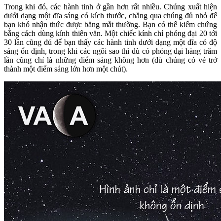
Trong khi đó, các hành tinh ở gần hơn rất nhiều. Chúng xuất hiện
dưới dạng một đĩa sáng có kích thước, chẳng qua chúng đủ nhỏ để
bạn khó nhận thức được bằng mắt thường. Bạn có thể kiểm chứng
bằng cách dùng kính thiên văn. Một chiếc kính chỉ phóng đại 20 tới
30 lần cũng đủ để bạn thấy các hành tinh dưới dạng một đĩa có độ
sáng ổn định, trong khi các ngôi sao thì dù có phóng đại hàng trăm
lần cũng chỉ là những điểm sáng không hơn (dù chúng có vẻ trở
thành một điểm sáng lớn hơn một chút).