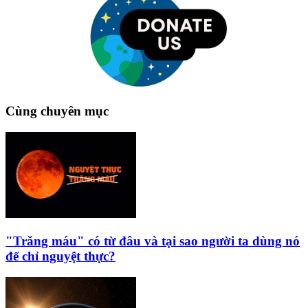
Cùng chuyên mục
"Trăng máu" có từ đâu và tại sao người ta dùng nó
để chỉ nguyệt thực?