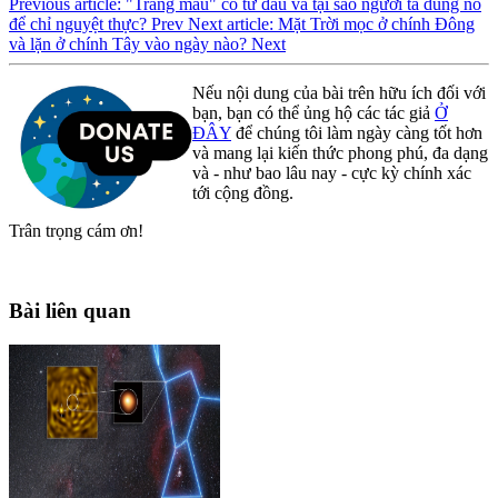
Previous article: "Trăng máu" có từ đâu và tại sao người ta dùng nó
để chỉ nguyệt thực?
Prev
Next article: Mặt Trời mọc ở chính Đông
và lặn ở chính Tây vào ngày nào?
Next
Nếu nội dung của bài trên hữu ích đối với
bạn, bạn có thể ủng hộ các tác giả
Ở
ĐÂY
để chúng tôi làm ngày càng tốt hơn
và mang lại kiến thức phong phú, đa dạng
và - như bao lâu nay - cực kỳ chính xác
tới cộng đồng.
Trân trọng cám ơn!
Bài liên quan