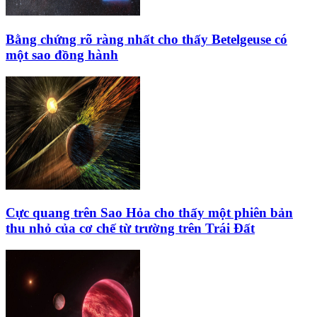
Bằng chứng rõ ràng nhất cho thấy Betelgeuse có
một sao đồng hành
Cực quang trên Sao Hỏa cho thấy một phiên bản
thu nhỏ của cơ chế từ trường trên Trái Đất