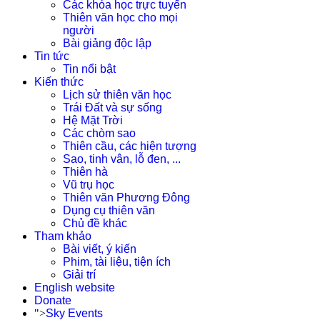
Các khóa học trực tuyến
Thiên văn học cho mọi
người
Bài giảng độc lập
Tin tức
Tin nổi bật
Kiến thức
Lịch sử thiên văn học
Trái Đất và sự sống
Hệ Mặt Trời
Các chòm sao
Thiên cầu, các hiện tượng
Sao, tinh vân, lỗ đen, ...
Thiên hà
Vũ trụ học
Thiên văn Phương Đông
Dụng cụ thiên văn
Chủ đề khác
Tham khảo
Bài viết, ý kiến
Phim, tài liệu, tiện ích
Giải trí
English website
Donate
">
Sky Events