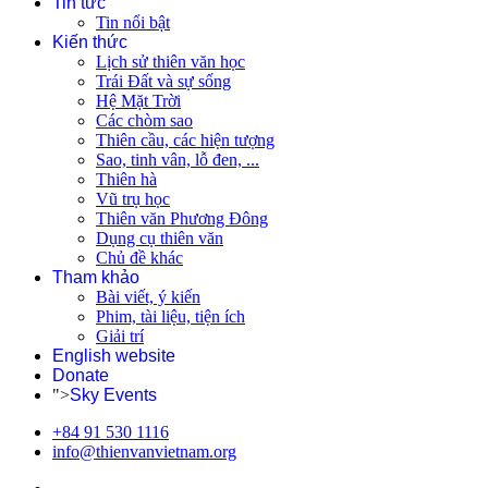
Tin tức
Tin nổi bật
Kiến thức
Lịch sử thiên văn học
Trái Đất và sự sống
Hệ Mặt Trời
Các chòm sao
Thiên cầu, các hiện tượng
Sao, tinh vân, lỗ đen, ...
Thiên hà
Vũ trụ học
Thiên văn Phương Đông
Dụng cụ thiên văn
Chủ đề khác
Tham khảo
Bài viết, ý kiến
Phim, tài liệu, tiện ích
Giải trí
English website
Donate
">
Sky Events
+84 91 530 1116
info@thienvanvietnam.org