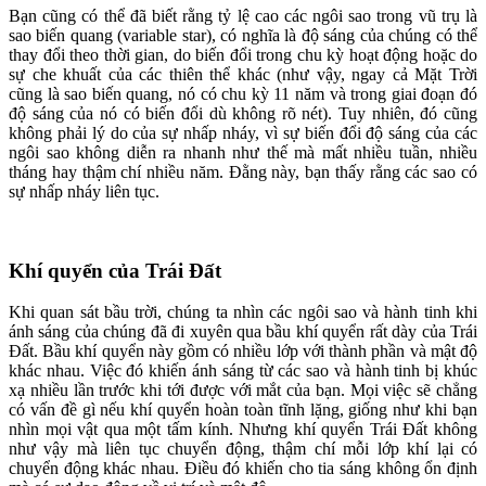
Bạn cũng có thể đã biết rằng tỷ lệ cao các ngôi sao trong vũ trụ là
sao biến quang (variable star), có nghĩa là độ sáng của chúng có thể
thay đổi theo thời gian, do biến đổi trong chu kỳ hoạt động hoặc do
sự che khuất của các thiên thể khác (như vậy, ngay cả Mặt Trời
cũng là sao biến quang, nó có chu kỳ 11 năm và trong giai đoạn đó
độ sáng của nó có biến đổi dù không rõ nét). Tuy nhiên, đó cũng
không phải lý do của sự nhấp nháy, vì sự biến đổi độ sáng của các
ngôi sao không diễn ra nhanh như thế mà mất nhiều tuần, nhiều
tháng hay thậm chí nhiều năm. Đằng này, bạn thấy rằng các sao có
sự nhấp nháy liên tục.
Khí quyển của Trái Đất
Khi quan sát bầu trời, chúng ta nhìn các ngôi sao và hành tinh khi
ánh sáng của chúng đã đi xuyên qua bầu khí quyển rất dày của Trái
Đất. Bầu khí quyển này gồm có nhiều lớp với thành phần và mật độ
khác nhau. Việc đó khiến ánh sáng từ các sao và hành tinh bị khúc
xạ nhiều lần trước khi tới được với mắt của bạn. Mọi việc sẽ chẳng
có vấn đề gì nếu khí quyển hoàn toàn tĩnh lặng, giống như khi bạn
nhìn mọi vật qua một tấm kính. Nhưng khí quyển Trái Đất không
như vậy mà liên tục chuyển động, thậm chí mỗi lớp khí lại có
chuyển động khác nhau. Điều đó khiến cho tia sáng không ổn định