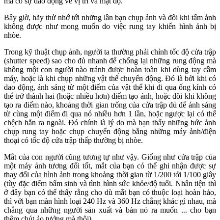
mà có sự dao động về vị trí và mật độ.
Bây giờ, hãy thử nhớ tới những lần bạn chụp ảnh và đôi khi tấm ảnh
không được như mong muốn do việc rung tay khiến hình ảnh bị
nhòe.
Trong kỹ thuật chụp ảnh, người ta thường phải chỉnh tốc độ cửa trập
(shutter speed) sao cho đủ nhanh để chống lại những rung động mà
không một con người nào tránh được hoàn toàn khi dùng tay cầm
máy, hoặc là khi chụp những vật thể chuyển động. Đó là bởi khi có
dao động, ánh sáng từ một điểm của vật thể khi đi qua ống kính có
thể trở thành hai (hoặc nhiều hơn) điểm tạo ảnh, hoặc đôi khi không
tạo ra điểm nào, khoảng thời gian trống của cửa trập đủ để ánh sáng
từ cùng một điểm đi qua nó nhiều hơn 1 lần, hoặc ngược lại có thể
chệch hẳn ra ngoài. Đó chính là lý do mà bạn thấy những bức ảnh
chụp rung tay hoặc chụp chuyển động bằng những máy ảnh/điện
thoại có tốc độ cửa trập thấp thường bị nhòe.
Mắt của con người cũng tương tự như vậy. Giống như cửa trập của
một máy ảnh tương đối tốt, mắt của bạn có thể ghi nhận được sự
thay đổi của hình ảnh trong khoảng thời gian từ 1/200 tới 1/100 giây
(tùy đặc điểm bẩm sinh và tình hình sức khỏe/độ tuổi. Nhân tiện thì
ở đây bạn có thể thấy rằng cho dù mắt bạn có thuộc loại hoàn hảo,
thì với bạn màn hình loại 240 Hz và 360 Hz chẳng khác gì nhau, mà
chẳng qua những người sản xuất và bán nó ra muốn ... cho bạn
thêm chút ảo tưởng mà thôi).