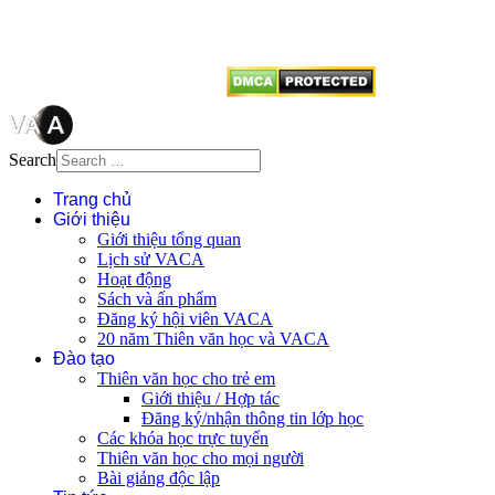
vị tái sử dụng bất cứ nội dung nào
từ website này.
Search
Trang chủ
Giới thiệu
Giới thiệu tổng quan
Lịch sử VACA
Hoạt động
Sách và ấn phẩm
Đăng ký hội viên VACA
20 năm Thiên văn học và VACA
Đào tạo
Thiên văn học cho trẻ em
Giới thiệu / Hợp tác
Đăng ký/nhận thông tin lớp học
Các khóa học trực tuyến
Thiên văn học cho mọi người
Bài giảng độc lập