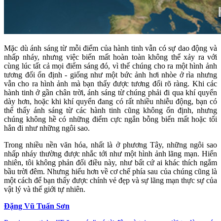
Mặc dù ánh sáng từ mỗi điểm của hành tinh vẫn có sự dao động và
nhấp nháy, nhưng việc biến mất hoàn toàn không thể xảy ra với
cùng lúc tất cả mọi điểm sáng đó, vì thế chúng cho ra một hình ảnh
tương đối ổn định - giống như một bức ảnh hơi nhòe ở rìa nhưng
vẫn cho ra hình ảnh mà bạn thấy được tương đối rõ ràng. Khi các
hành tinh ở gần chân trời, ánh sáng từ chúng phải đi qua khí quyển
dày hơn, hoặc khi khí quyển đang có rất nhiều nhiễu động, bạn có
thể thấy ánh sáng từ các hành tinh cũng không ổn định, nhưng
chúng không hề có những điểm cực ngắn bỗng biến mất hoặc tối
hẳn đi như những ngôi sao.
Trong nhiều nền văn hóa, nhất là ở phương Tây, những ngôi sao
nhấp nháy thường được nhắc tới như một hình ảnh lãng mạn. Hiển
nhiên, tôi không phản đối điều này, như bất cứ ai khác thích ngắm
bầu trời đêm. Nhưng hiểu hơn về cơ chế phía sau của chúng cũng là
một cách để bạn thấy được chính vẻ đẹp và sự lãng mạn thực sự của
vật lý và thế giới tự nhiên.
Đặng Vũ Tuấn Sơn