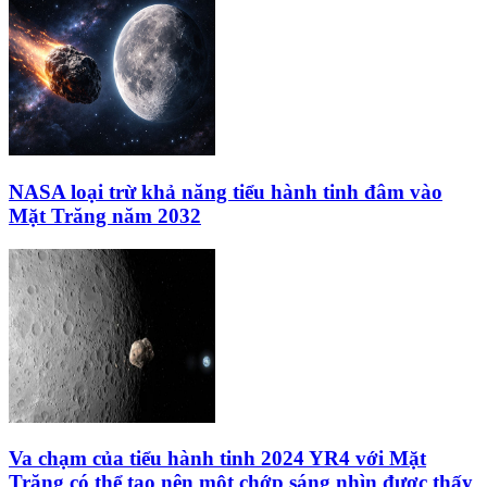
NASA loại trừ khả năng tiểu hành tinh đâm vào
Mặt Trăng năm 2032
Va chạm của tiểu hành tinh 2024 YR4 với Mặt
Trăng có thể tạo nên một chớp sáng nhìn được thấy