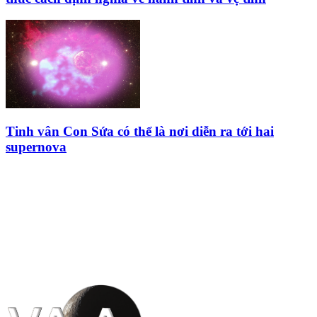
Tinh vân Con Sứa có thể là nơi diễn ra tới hai
supernova
HỘI THIÊN
VĂN VÀ VŨ TRỤ
HỌC VIỆT NAM
Vietnam Astronomy and
Cosmology Association (VACA)
Văn phòng: 90b Khương Đình,
quận Thanh Xuân, Hà Nội