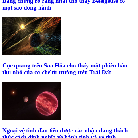
Bằng chứng rõ ràng nhất cho thấy Betelgeuse có
một sao đồng hành
Cực quang trên Sao Hỏa cho thấy một phiên bản
thu nhỏ của cơ chế từ trường trên Trái Đất
Ngoại vệ tinh đầu tiên được xác nhận đang thách
thức cách định nghĩa về hành tinh và vệ tinh