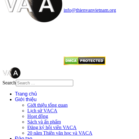
Điện thoại: 091.530.1116; Email:
info@thienvanvietnam.org
Mọi bài viết tại đây thuộc bản
quyền của VACA, vui lòng ghi rõ
tên tác giả và nguồn trích
dẫn
Thienvanvietnam.org
khi quý
vị tái sử dụng bất cứ nội dung nào
từ website này.
Search
Trang chủ
Giới thiệu
Giới thiệu tổng quan
Lịch sử VACA
Hoạt động
Sách và ấn phẩm
Đăng ký hội viên VACA
20 năm Thiên văn học và VACA
Đào tạo