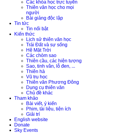
Các khóa học trực tuyến
Thiên văn học cho mọi
người
Bài giảng độc lập
Tin tức
Tin nổi bật
Kiến thức
Lịch sử thiên văn học
Trái Đất và sự sống
Hệ Mặt Trời
Các chòm sao
Thiên cầu, các hiện tượng
Sao, tinh vân, lỗ đen, ...
Thiên hà
Vũ trụ học
Thiên văn Phương Đông
Dụng cụ thiên văn
Chủ đề khác
Tham khảo
Bài viết, ý kiến
Phim, tài liệu, tiện ích
Giải trí
English website
Donate
Sky Events