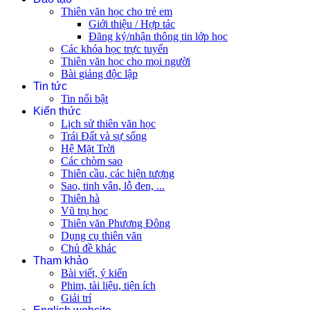
Thiên văn học cho trẻ em
Giới thiệu / Hợp tác
Đăng ký/nhận thông tin lớp học
Các khóa học trực tuyến
Thiên văn học cho mọi người
Bài giảng độc lập
Tin tức
Tin nổi bật
Kiến thức
Lịch sử thiên văn học
Trái Đất và sự sống
Hệ Mặt Trời
Các chòm sao
Thiên cầu, các hiện tượng
Sao, tinh vân, lỗ đen, ...
Thiên hà
Vũ trụ học
Thiên văn Phương Đông
Dụng cụ thiên văn
Chủ đề khác
Tham khảo
Bài viết, ý kiến
Phim, tài liệu, tiện ích
Giải trí