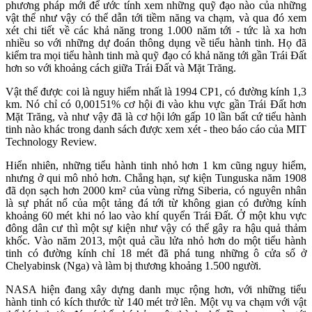
phương pháp mới để ước tính xem những quỹ đạo nào của những
vật thể như vậy có thể dẫn tới tiềm năng va chạm, và qua đó xem
xét chi tiết về các khả năng trong 1.000 năm tới - tức là xa hơn
nhiều so với những dự đoán thông dụng về tiểu hành tinh. Họ đã
kiểm tra mọi tiểu hành tinh mà quỹ đạo có khả năng tới gần Trái Đất
hơn so với khoảng cách giữa Trái Đất và Mặt Trăng.
Vật thể được coi là nguy hiểm nhất là 1994 CP1, có đường kính 1,3
km. Nó chỉ có 0,00151% cơ hội đi vào khu vực gần Trái Đất hơn
Mặt Trăng, và như vậy đã là cơ hội lớn gấp 10 lần bất cứ tiểu hành
tinh nào khác trong danh sách được xem xét - theo báo cáo của MIT
Technology Review.
Hiển nhiên, những tiểu hành tinh nhỏ hơn 1 km cũng nguy hiểm,
nhưng ở qui mô nhỏ hơn. Chẳng hạn, sự kiện Tunguska năm 1908
đã dọn sạch hơn 2000 km² của vùng rừng Siberia, có nguyên nhân
là sự phát nổ của một tảng đá tới từ không gian có đường kính
khoảng 60 mét khi nó lao vào khí quyển Trái Đất. Ở một khu vực
đông dân cư thì một sự kiện như vậy có thể gây ra hậu quả thảm
khốc. Vào năm 2013, một quả cầu lửa nhỏ hơn do một tiểu hành
tinh có đường kính chỉ 18 mét đã phá tung những ô cửa sổ ở
Chelyabinsk (Nga) và làm bị thương khoảng 1.500 người.
NASA hiện đang xây dựng danh mục rộng hơn, với những tiểu
hành tinh có kích thước từ 140 mét trở lên. Một vụ va chạm với vật