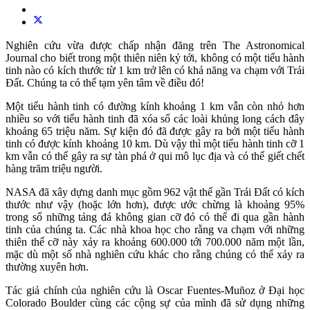
Nghiên cứu vừa được chấp nhận đăng trên The Astronomical
Journal cho biết trong một thiên niên kỷ tới, không có một tiểu hành
tinh nào có kích thước từ 1 km trở lên có khả năng va chạm với Trái
Đất. Chúng ta có thể tạm yên tâm về điều đó!
Một tiểu hành tinh có đường kính khoảng 1 km vẫn còn nhỏ hơn
nhiều so với tiểu hành tinh đã xóa sổ các loài khủng long cách đây
khoảng 65 triệu năm. Sự kiện đó đã được gây ra bởi một tiểu hành
tinh có được kính khoảng 10 km. Dù vậy thì một tiểu hành tinh cỡ 1
km vẫn có thể gây ra sự tàn phá ở qui mô lục địa và có thể giết chết
hàng trăm triệu người.
NASA đã xây dựng danh mục gồm 962 vật thể gần Trái Đất có kích
thước như vậy (hoặc lớn hơn), được ước chừng là khoảng 95%
trong số những tảng đá không gian cỡ đó có thể đi qua gần hành
tinh của chúng ta. Các nhà khoa học cho rằng va chạm với những
thiên thể cỡ này xảy ra khoảng 600.000 tới 700.000 năm một lần,
mặc dù một số nhà nghiên cứu khác cho rằng chúng có thể xảy ra
thường xuyên hơn.
Tác giả chính của nghiên cứu là Oscar Fuentes-Muñoz ở Đại học
Colorado Boulder cùng các cộng sự của mình đã sử dụng những