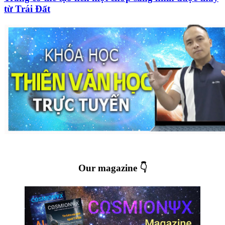
từ Trái Đất
Our magazine 👇