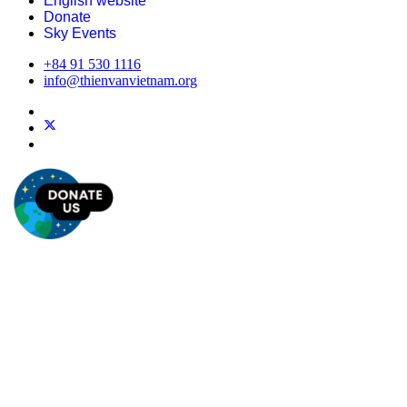
English website
Donate
Sky Events
+84 91 530 1116
info@thienvanvietnam.org