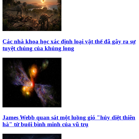
Các nhà khoa học xác định loại vật thể đã gây ra sự
tuyệt chủng của khủng long
James Webb quan sát một luồng gió "hủy diệt thiên
hà" từ buổi bình minh của vũ trụ