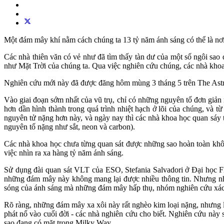
Một đám mây khí nằm cách chúng ta 13 tỷ năm ánh sáng có thể là nơi
Các nhà thiên văn có vẻ như đã tìm thấy tàn dư của một số ngôi sao
như Mặt Trời của chúng ta. Qua việc nghiên cứu chúng, các nhà khoa 
Nghiên cứu mới này đã được đăng hôm mùng 3 tháng 5 trên The Astr
Vào giai đoạn sớm nhất của vũ trụ, chỉ có những nguyên tố đơn giản
hơn dần hình thành trong quá trình nhiệt hạch ở lõi của chúng, và
nguyên tử nặng hơn này, và ngày nay thì các nhà khoa học quan sáy t
nguyên tố nặng như sắt, neon và carbon).
Các nhà khoa học chưa từng quan sát được những sao hoàn toàn không 
việc nhìn ra xa hàng tỷ năm ánh sáng.
Sử dụng đài quan sát VLT của ESO, Stefania Salvadori ở Đại học Fl
những đám mây này không mang lại được nhiều thông tin. Nhưng nhờ
sóng của ánh sáng mà những đám mây hấp thụ, nhóm nghiên cứu xác
Rõ ràng, những đám mây xa xôi này rất nghèo kim loại nặng, nhưng lạ
phát nổ vào cuối đời - các nhà nghiên cứu cho biết. Nghiên cứu này
sao đang có mặt trong Milky Way.