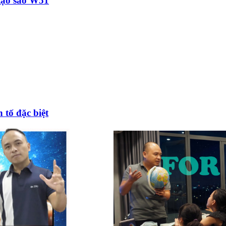
 tạo sao W51
 tố đặc biệt