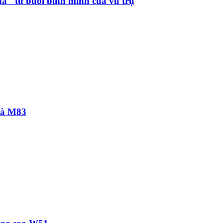
hà" từ buổi bình minh của vũ trụ
hà M83