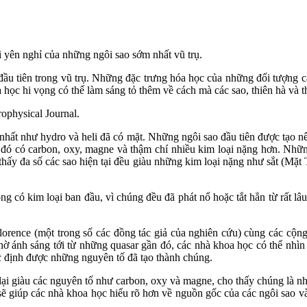
 yên nghỉ của những ngôi sao sớm nhất vũ trụ.
 đầu tiên trong vũ trụ. Những đặc trưng hóa học của những đối tượng c
học hi vọng có thể làm sáng tỏ thêm về cách mà các sao, thiên hà và t
ophysical Journal.
 nhất như hydro và heli đã có mặt. Những ngôi sao đầu tiên được tạo n
 từ đó có carbon, oxy, magne và thậm chí nhiều kim loại nặng hơn. N
hấy đa số các sao hiện tại đều giàu những kim loại nặng như sắt (Mặt 
có kim loại ban đầu, vì chúng đều đã phát nổ hoặc tắt hẳn từ rất lâu
orence (một trong số các đồng tác giả của nghiên cứu) cùng các cộng
 ánh sáng tới từ những quasar gần đó, các nhà khoa học có thể nhì
 định được những nguyên tố đã tạo thành chúng.
i giàu các nguyên tố như carbon, oxy và magne, cho thấy chúng là nhữn
 sẽ giúp các nhà khoa học hiểu rõ hơn về nguồn gốc của các ngôi sao v