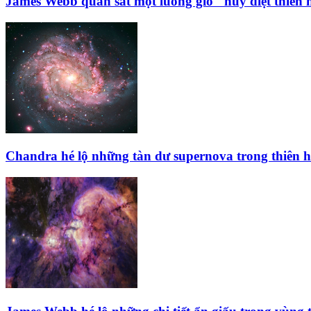
James Webb quan sát một luồng gió "hủy diệt thiên 
Chandra hé lộ những tàn dư supernova trong thiên 