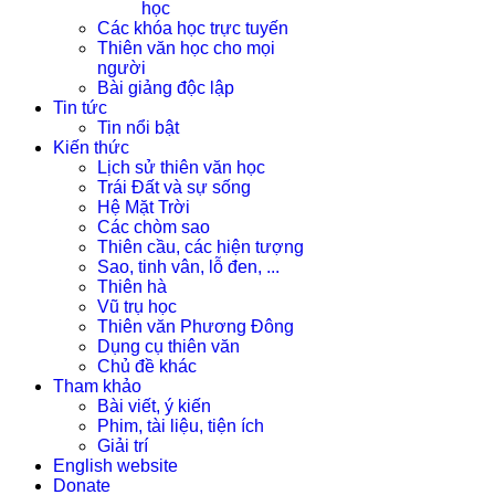
học
Các khóa học trực tuyến
Thiên văn học cho mọi
người
Bài giảng độc lập
Tin tức
Tin nổi bật
Kiến thức
Lịch sử thiên văn học
Trái Đất và sự sống
Hệ Mặt Trời
Các chòm sao
Thiên cầu, các hiện tượng
Sao, tinh vân, lỗ đen, ...
Thiên hà
Vũ trụ học
Thiên văn Phương Đông
Dụng cụ thiên văn
Chủ đề khác
Tham khảo
Bài viết, ý kiến
Phim, tài liệu, tiện ích
Giải trí
English website
Donate