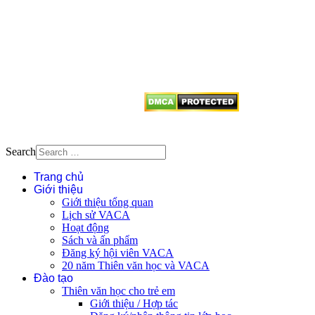
Mọi bài viết tại đây thuộc bản
quyền của VACA, vui lòng ghi rõ
tên tác giả và nguồn trích
dẫn
Thienvanvietnam.org
khi quý
vị tái sử dụng bất cứ nội dung nào
từ website này.
Search
Trang chủ
Giới thiệu
Giới thiệu tổng quan
Lịch sử VACA
Hoạt động
Sách và ấn phẩm
Đăng ký hội viên VACA
20 năm Thiên văn học và VACA
Đào tạo
Thiên văn học cho trẻ em
Giới thiệu / Hợp tác