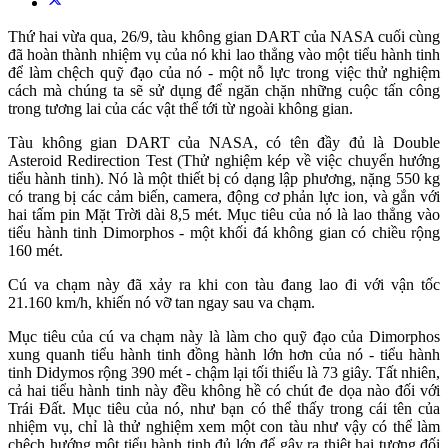
Thứ hai vừa qua, 26/9, tàu không gian DART của NASA cuối cùng
đã hoàn thành nhiệm vụ của nó khi lao thẳng vào một tiểu hành tinh
để làm chệch quỹ đạo của nó - một nỗ lực trong việc thử nghiệm
cách mà chúng ta sẽ sử dụng để ngăn chặn những cuộc tấn công
trong tương lai của các vật thể tới từ ngoài không gian.
Tàu không gian DART của NASA, có tên đầy đủ là Double
Asteroid Redirection Test (Thử nghiệm kép về việc chuyển hướng
tiểu hành tinh). Nó là một thiết bị có dạng lập phương, nặng 550 kg
có trang bị các cảm biến, camera, động cơ phản lực ion, và gắn với
hai tấm pin Mặt Trời dài 8,5 mét. Mục tiêu của nó là lao thẳng vào
tiểu hành tinh Dimorphos - một khối đá không gian có chiều rộng
160 mét.
Cú va chạm này đã xảy ra khi con tàu đang lao đi với vận tốc
21.160 km/h, khiến nó vỡ tan ngay sau va chạm.
Mục tiêu của cú va chạm này là làm cho quỹ đạo của Dimorphos
xung quanh tiểu hành tinh đồng hành lớn hơn của nó - tiểu hành
tinh Didymos rộng 390 mét - chậm lại tối thiểu là 73 giây. Tất nhiên,
cả hai tiểu hành tinh này đều không hề có chút đe dọa nào đối với
Trái Đất. Mục tiêu của nó, như bạn có thể thấy trong cái tên của
nhiệm vụ, chỉ là thử nghiệm xem một con tàu như vậy có thể làm
chệch hướng một tiểu hành tinh đủ lớn để gây ra thiệt hại tương đối