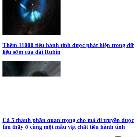
Thêm 11000 tiểu hành tinh được phát hiện trong dữ
liệu sớm của đài Rubin
Cả 5 thành phần quan trọng cho mã di truyền được
tìm thấy ở cùng một mẫu vật chất tiểu hành tinh