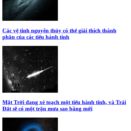
Các vệ tinh nguyên thủy có thể giải thích thành
phần của các tiểu hành tinh
Mặt Trời đang xé toạch một tiểu hành tinh, và Trái
Đất sẽ có một trận mưa sao băng mới