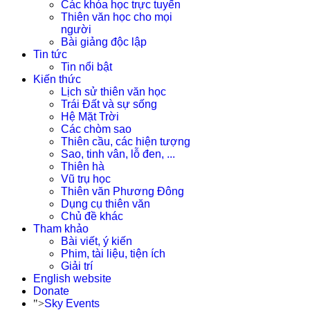
Các khóa học trực tuyến
Thiên văn học cho mọi
người
Bài giảng độc lập
Tin tức
Tin nổi bật
Kiến thức
Lịch sử thiên văn học
Trái Đất và sự sống
Hệ Mặt Trời
Các chòm sao
Thiên cầu, các hiện tượng
Sao, tinh vân, lỗ đen, ...
Thiên hà
Vũ trụ học
Thiên văn Phương Đông
Dụng cụ thiên văn
Chủ đề khác
Tham khảo
Bài viết, ý kiến
Phim, tài liệu, tiện ích
Giải trí
English website
Donate
">
Sky Events