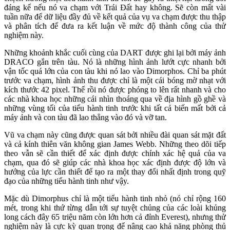
đáng kể nếu nó va chạm với Trái Đất hay không. Sẽ còn mất vài
tuần nữa để dữ liệu đầy đủ về kết quả của vụ va chạm được thu thập
và phân tích để đưa ra kết luận về mức độ thành công của thử
nghiệm này.
Những khoảnh khắc cuối cùng của DART được ghi lại bởi máy ảnh
DRACO gắn trên tàu. Nó là những hình ảnh lướt cực nhanh bởi
vận tốc quá lớn của con tàu khi nó lao vào Dimorphos. Chỉ ba phút
trước va chạm, hình ảnh thu được chỉ là một cái bóng mờ nhạt với
kích thước 42 pixel. Thế rồi nó được phóng to lên rất nhanh và cho
các nhà khoa học những cái nhìn thoáng qua về địa hình gồ ghề và
những vùng tối của tiểu hành tinh trước khi tất cả biến mất bởi cả
máy ảnh và con tàu đã lao thẳng vào đó và vỡ tan.
Vũ va chạm này cũng được quan sát bởi nhiều đài quan sát mặt đất
và cả kính thiên văn không gian James Webb. Những theo dõi tiếp
theo vẫn sẽ cần thiết để xác định được chính xác hệ quả của va
chạm, qua đó sẽ giúp các nhà khoa học xác định được độ lớn và
hướng của lực cần thiết để tạo ra một thay đổi nhất định trong quỹ
đạo của những tiểu hành tinh như vậy.
Mặc dù Dimorphus chỉ là một tiểu hành tinh nhỏ (nó chỉ rộng 160
mét, trong khi thứ từng dẫn tới sự tuyệt chủng của các loài khủng
long cách đây 65 triệu năm còn lớn hơn cả đỉnh Everest), nhưng thử
nghiệm này là cực kỳ quan trọng để nâng cao khả năng phòng thủ