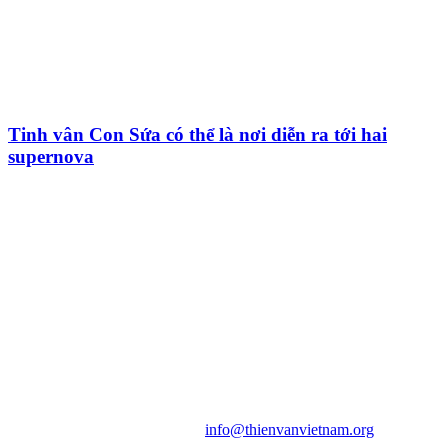
Tinh vân Con Sứa có thể là nơi diễn ra tới hai
supernova
HỘI THIÊN
VĂN VÀ VŨ TRỤ
HỌC VIỆT NAM
Vietnam Astronomy and
Cosmology Association (VACA)
Văn phòng: 90b Khương Đình,
quận Thanh Xuân, Hà Nội
Điện thoại: 091.530.1116; Email:
info@thienvanvietnam.org