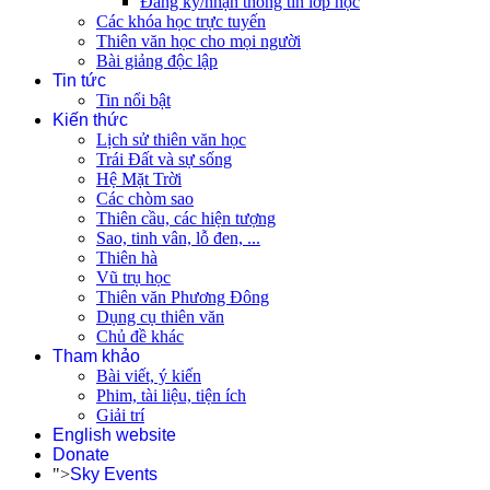
Đăng ký/nhận thông tin lớp học
Các khóa học trực tuyến
Thiên văn học cho mọi người
Bài giảng độc lập
Tin tức
Tin nổi bật
Kiến thức
Lịch sử thiên văn học
Trái Đất và sự sống
Hệ Mặt Trời
Các chòm sao
Thiên cầu, các hiện tượng
Sao, tinh vân, lỗ đen, ...
Thiên hà
Vũ trụ học
Thiên văn Phương Đông
Dụng cụ thiên văn
Chủ đề khác
Tham khảo
Bài viết, ý kiến
Phim, tài liệu, tiện ích
Giải trí
English website
Donate
">
Sky Events