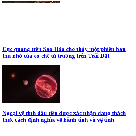
Cực quang trên Sao Hỏa cho thấy một phiên bản
thu nhỏ của cơ chế từ trường trên Trái Đất
Ngoại vệ tinh đầu tiên được xác nhận đang thách
thức cách định nghĩa về hành tinh và vệ tinh