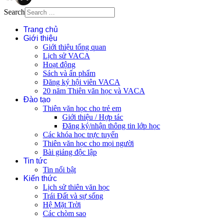
Search
Trang chủ
Giới thiệu
Giới thiệu tổng quan
Lịch sử VACA
Hoạt động
Sách và ấn phẩm
Đăng ký hội viên VACA
20 năm Thiên văn học và VACA
Đào tạo
Thiên văn học cho trẻ em
Giới thiệu / Hợp tác
Đăng ký/nhận thông tin lớp học
Các khóa học trực tuyến
Thiên văn học cho mọi người
Bài giảng độc lập
Tin tức
Tin nổi bật
Kiến thức
Lịch sử thiên văn học
Trái Đất và sự sống
Hệ Mặt Trời
Các chòm sao