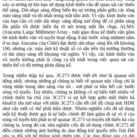
xảy ra tương tự khi bạn sử dụng kính thiên văn để quan sát các thiên
thể sáng. Dải nhạy sáng động biểu thị sự tương phản giữa các tông
màu sáng nhất và tối nhất trong một tấm ảnh. Vì vậy, kính thiên văn
của bạn cần có một dải nhạy sáng động mở rộng để cả phần sáng
lẫn phần tối được hiển thị rõ nét trong một lần chụp. ALMA
(Atacama Large Millimeter Array - một giao thoa kế thiên văn gồm
66 kính thiên văn vô tuyến hoạt động ở dải bước sóng milimet nằm
ở sa mạc Atacama của Chile) đạt được dải nhạy sáng lên tới khoảng
100, nhưng các máy ảnh kỹ thuật số có sẵn trên thị trường thường
có dải nhạy sáng tới khoảng vài nghìn. Vì vậy, các kính thiên văn
vô tuyến không phải là công cụ tốt nhất trong việc quan sát các
thiên thể có độ tương phản đáng kể.
Trong nhiều thập kỷ qua, 3C273 được biết tới như là quasar nổi
tiếng nhất, nhưng những gì chúng ta biết về quasar này cũng chỉ là
vùng nhân trung tâm sáng của nó - nơi phát ra hầu hết các bước
sóng vô tuyến. Tuy nhiên, chúng ta không có sự hiểu biết nhiều về
chính thiên hà chủ của 3C273 vì sự kết hợp giữa một thiên hà
khuếch tán mờ nhạt với nhân 3C273 cần tới chế độ chụp ảnh HDR
như vậy mới có thể phát hiện được. Nhóm nghiên cứu đã sử dụng
một kỹ thuật được gọi là tự hiệu chỉnh để làm giảm đi sự rò rỉ của
sóng vô tuyến khi phát ra từ quasar 3C273 và truyền tới thiên hà của
chúng ta, trong đó các nhà nghiên cứu đã sử dụng chính 3C273 để
điều chỉnh những ảnh hưởng do dao động khí quyển trên Trái Đất
gây ra đối với hệ thống kính thiên văn. Các dao động này có dải