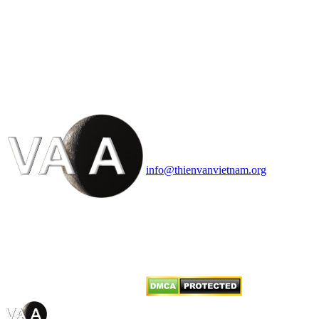
HỘI THIÊN
VĂN VÀ VŨ TRỤ
HỌC VIỆT NAM
Vietnam Astronomy and
Cosmology Association (VACA)
Văn phòng: 90b Khương Đình,
quận Thanh Xuân, Hà Nội
Điện thoại: 091.530.1116; Email:
info@thienvanvietnam.org
Mọi bài viết tại đây thuộc bản
quyền của VACA, vui lòng ghi rõ
tên tác giả và nguồn trích
dẫn
Thienvanvietnam.org
khi quý
vị tái sử dụng bất cứ nội dung nào
từ website này.