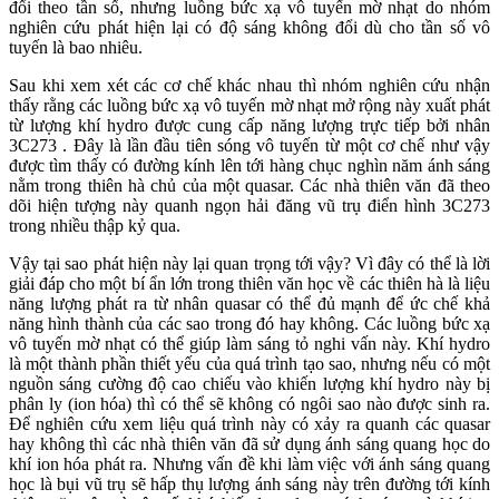
đổi theo tần số, nhưng luồng bức xạ vô tuyến mờ nhạt do nhóm
nghiên cứu phát hiện lại có độ sáng không đổi dù cho tần số vô
tuyến là bao nhiêu.
Sau khi xem xét các cơ chế khác nhau thì nhóm nghiên cứu nhận
thấy rằng các luồng bức xạ vô tuyến mờ nhạt mở rộng này xuất phát
từ lượng khí hydro được cung cấp năng lượng trực tiếp bởi nhân
3C273 . Đây là lần đầu tiên sóng vô tuyến từ một cơ chế như vậy
được tìm thấy có đường kính lên tới hàng chục nghìn năm ánh sáng
nằm trong thiên hà chủ của một quasar. Các nhà thiên văn đã theo
dõi hiện tượng này quanh ngọn hải đăng vũ trụ điển hình 3C273
trong nhiều thập kỷ qua.
Vậy tại sao phát hiện này lại quan trọng tới vậy? Vì đây có thể là lời
giải đáp cho một bí ẩn lớn trong thiên văn học về các thiên hà là liệu
năng lượng phát ra từ nhân quasar có thể đủ mạnh để ức chế khả
năng hình thành của các sao trong đó hay không. Các luồng bức xạ
vô tuyến mờ nhạt có thể giúp làm sáng tỏ nghi vấn này. Khí hydro
là một thành phần thiết yếu của quá trình tạo sao, nhưng nếu có một
nguồn sáng cường độ cao chiếu vào khiến lượng khí hydro này bị
phân ly (ion hóa) thì có thể sẽ không có ngôi sao nào được sinh ra.
Để nghiên cứu xem liệu quá trình này có xảy ra quanh các quasar
hay không thì các nhà thiên văn đã sử dụng ánh sáng quang học do
khí ion hóa phát ra. Nhưng vấn đề khi làm việc với ánh sáng quang
học là bụi vũ trụ sẽ hấp thụ lượng ánh sáng này trên đường tới kính