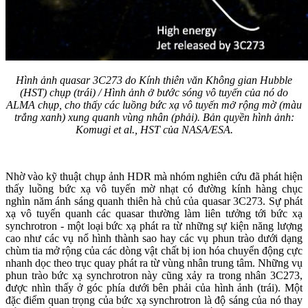
Hình ảnh quasar 3C273 do Kính thiên văn Không gian Hubble
(HST) chụp (trái) / Hình ảnh ở bước sóng vô tuyến của nó do
ALMA chụp, cho thấy các luồng bức xạ vô tuyến mở rộng mờ (màu
trắng xanh) xung quanh vùng nhân (phải). Bản quyền hình ảnh:
Komugi et al., HST của NASA/ESA.
Nhờ vào kỹ thuật chụp ảnh HDR mà nhóm nghiên cứu đã phát hiện
thấy luồng bức xạ vô tuyến mờ nhạt có đường kính hàng chục
nghìn năm ánh sáng quanh thiên hà chủ của quasar 3C273. Sự phát
xạ vô tuyến quanh các quasar thường làm liên tưởng tới bức xạ
synchrotron - một loại bức xạ phát ra từ những sự kiện năng lượng
cao như các vụ nổ hình thành sao hay các vụ phun trào dưới dạng
chùm tia mở rộng của các dòng vật chất bị ion hóa chuyển động cực
nhanh dọc theo trục quay phát ra từ vùng nhân trung tâm. Những vụ
phun trào bức xạ synchrotron này cũng xảy ra trong nhân 3C273,
được nhìn thấy ở góc phía dưới bên phải của hình ảnh (trái). Một
đặc điểm quan trọng của bức xạ synchrotron là độ sáng của nó thay