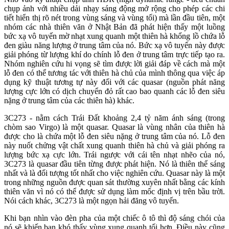
chụp ảnh với nhiều dải nhạy sáng động mở rộng cho phép các chi
tiết hiển thị rõ nét trong vùng sáng và vùng tối) mà lần đầu tiên, một
nhóm các nhà thiên văn ở Nhật Bản đã phát hiện thấy một luồng
bức xạ vô tuyến mờ nhạt xung quanh một thiên hà khổng lồ chứa lỗ
đen giàu năng lượng ở trung tâm của nó. Bức xạ vô tuyến này được
giải phóng từ lượng khí do chính lỗ đen ở trung tâm trực tiếp tạo ra.
Nhóm nghiên cứu hi vọng sẽ tìm được lời giải đáp về cách mà một
lỗ đen có thể tương tác với thiên hà chủ của mình thông qua việc áp
dụng kỹ thuật tương tự này đối với các quasar (nguồn phát năng
lượng cực lớn có dịch chuyển đỏ rất cao bao quanh các lỗ đen siêu
nặng ở trung tâm của các thiên hà) khác.
3C273 - nằm cách Trái Đất khoảng 2,4 tỷ năm ánh sáng (trong
chòm sao Virgo) là một quasar. Quasar là vùng nhân của thiên hà
được cho là chứa một lỗ đen siêu nặng ở trung tâm của nó. Lỗ đen
này nuốt chửng vật chất xung quanh thiên hà chủ và giải phóng ra
lượng bức xạ cực lớn. Trái ngược với cái tên nhạt nhẽo của nó,
3C273 là quasar đầu tiên từng được phát hiện. Nó là thiên thể sáng
nhất và là đối tượng tốt nhất cho việc nghiên cứu. Quasar này là một
trong những nguồn được quan sát thường xuyên nhất bằng các kính
thiên văn vì nó có thể được sử dụng làm mốc định vị trên bầu trời.
Nói cách khác, 3C273 là một ngọn hải đăng vô tuyến.
Khi bạn nhìn vào đèn pha của một chiếc ô tô thì độ sáng chói của
nó sẽ khiến bạn khó thấy vùng xung quanh tối hơn. Điều này cũng