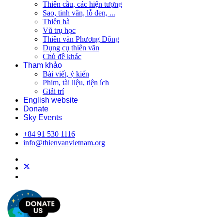
Thiên cầu, các hiện tượng
Sao, tinh vân, lỗ đen, ...
Thiên hà
Vũ trụ học
Thiên văn Phương Đông
Dụng cụ thiên văn
Chủ đề khác
Tham khảo
Bài viết, ý kiến
Phim, tài liệu, tiện ích
Giải trí
English website
Donate
Sky Events
+84 91 530 1116
info@thienvanvietnam.org