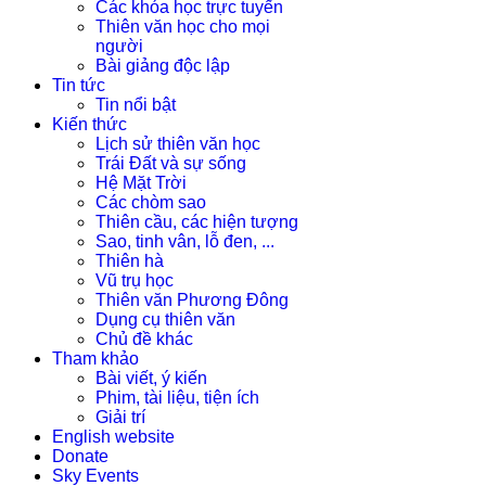
Các khóa học trực tuyến
Thiên văn học cho mọi
người
Bài giảng độc lập
Tin tức
Tin nổi bật
Kiến thức
Lịch sử thiên văn học
Trái Đất và sự sống
Hệ Mặt Trời
Các chòm sao
Thiên cầu, các hiện tượng
Sao, tinh vân, lỗ đen, ...
Thiên hà
Vũ trụ học
Thiên văn Phương Đông
Dụng cụ thiên văn
Chủ đề khác
Tham khảo
Bài viết, ý kiến
Phim, tài liệu, tiện ích
Giải trí
English website
Donate
Sky Events