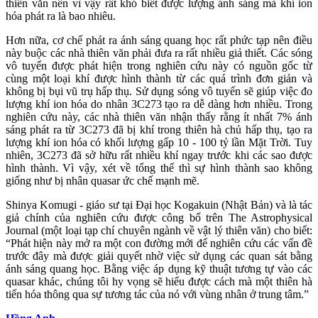
thiên văn nên vì vậy rất khó biết được lượng ánh sáng mà khí ion
hóa phát ra là bao nhiêu.
Hơn nữa, cơ chế phát ra ánh sáng quang học rất phức tạp nên điều
này buộc các nhà thiên văn phải đưa ra rất nhiều giả thiết. Các sóng
vô tuyến được phát hiện trong nghiên cứu này có nguồn gốc từ
cùng một loại khí được hình thành từ các quá trình đơn giản và
không bị bụi vũ trụ hấp thụ. Sử dụng sóng vô tuyến sẽ giúp việc đo
lượng khí ion hóa do nhân 3C273 tạo ra dễ dàng hơn nhiều. Trong
nghiên cứu này, các nhà thiên văn nhận thấy rằng ít nhất 7% ánh
sáng phát ra từ 3C273 đã bị khí trong thiên hà chủ hấp thụ, tạo ra
lượng khí ion hóa có khối lượng gấp 10 - 100 tỷ lần Mặt Trời. Tuy
nhiên, 3C273 đã sở hữu rất nhiều khí ngay trước khi các sao được
hình thành. Vì vậy, xét về tổng thể thì sự hình thành sao không
giống như bị nhân quasar ức chế mạnh mẽ.
Shinya Komugi - giáo sư tại Đại học Kogakuin (Nhật Bản) và là tác
giả chính của nghiên cứu được công bố trên The Astrophysical
Journal (một loại tạp chí chuyên ngành về vật lý thiên văn) cho biết:
“Phát hiện này mở ra một con đường mới để nghiên cứu các vấn đề
trước đây mà được giải quyết nhờ việc sử dụng các quan sát bằng
ánh sáng quang học. Bằng việc áp dụng kỹ thuật tương tự vào các
quasar khác, chúng tôi hy vọng sẽ hiểu được cách mà một thiên hà
tiến hóa thông qua sự tương tác của nó với vùng nhân ở trung tâm.”