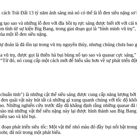
cách Trái Đất 13 tỷ năm ánh sáng mà nó có thể là lỗ đen siêu nặng sơ k
tạo sao và những lỗ đen với đĩa bồi tụ rực sáng được biết tới với cái 
ăm tính từ sự kiện Big Bang, trong giai đoạn gọi là “bình minh vũ trụ”,
của một lỗ đen siêu nặng.
ự đoán là đã tồn tại trong vũ trụ nguyên thủy, nhưng chúng chưa bao gi
ủa vũ trụ, được gọi là thiên hà bụi bùng nổ tạo sao và quasar cực sáng
 “Từ đó, nó cung cấp một cách mới để hiểu sâu hơn về sự phát triển độ
 là "chuẩn tinh") là những cật thể siêu sáng được cung cấp năng lượng b
ỗ đen quái vật này hút tất cả những gì xung quanh chúng với tốc độ kh
ao. Những nghiên cứu trước đây đã khẳng định rằng những quasar đã tồn
ch nào mà những vật thể siêu nặng này lại được hình thành sau Big Ba
iều sao và khí bụi.
 đoạn phát triển siêu tốc: Một vật thể nhỏ màu đỏ đầy bụi nổi bật trong
ohr, đã nói trong một phát biểu.