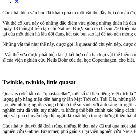
Các nhà thiên văn học đã khám phá ra một vật thể đầy bụi có màu đỏ, 
Vật thể cổ xưa này có những đặc điểm vừa giống những thiên hà đang 
ngày 13 tháng 4 trên tạp chí Nature. Được sinh ra chỉ sau 750 triệu n
tại của một thiên hà lâu đời đang kết các bụi sao lại để tạo nền móng 
Những vật thể như thế này, được gọi là quasar đỏ chuyển tiếp, được d
“Vật thể vừa được phát hiện là sự kết hợp của hai loại vật thể hiếm c
sĩ của viện nghiên cứu Neils Bohr của đại học Copenhagen, cho biết.
Twinkle, twinkle, little quasar
Quasars (viết tắt của “quasi-stellar”, một số tài liệu tiếng Việt dịch
lượng gấp hàng triệu đến hàng tỷ lần Mặt Trời của Trái Đất, những l
tạo nên những nguồn sáng chói có thể so sánh với ánh sáng từ ngôi s
nghiên cứu đã viết; tuy nhiên, ta không thể biết chính xác bằng cá
một vài pha chuyển tiếp đột ngột đã xuất hiện trong những thiên hà nh
Các nhà lý thuyết đã đoán rằng những lỗ đen này đã trải qua một giai
nghiên cứu Gabriel Brammer, phó giáo sư tại viện nghiên cứu Niels B