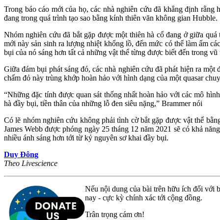
Trong báo cáo mới của họ, các nhà nghiên cứu đã khẳng định rằng h
đang trong quá trình tạo sao bằng kính thiên văn không gian Hubble.
Nhóm nghiên cứu đã bắt gặp được một thiên hà cổ đang ở giữa quá tr
mới này sản sinh ra lượng nhiệt khổng lồ, đến mức có thể làm ấm c
bụi của nó sáng hơn tất cả những vật thể từng được biết đến trong vũ 
Giữa đám bụi phát sáng đó, các nhà nghiên cứu đã phát hiện ra một 
chấm đỏ này trùng khớp hoàn hảo với hình dạng của một quasar chuy
“Những đặc tính được quan sát thống nhất hoàn hảo với các mô hình l
hà đầy bụi, tiền thân của những lỗ đen siêu nặng,” Brammer nói
Có lẽ nhóm nghiên cứu không phải tình cờ bắt gặp được vật thể bằn
James Webb được phóng ngày 25 tháng 12 năm 2021 sẽ có khả năng săn
nhiều ánh sáng hơn tới từ kỷ nguyên sơ khai đầy bụi.
Duy Đông
Theo Livescience
Nếu nội dung của bài trên hữu ích đối với b
nay - cực kỳ chính xác tới cộng đồng.
Trân trọng cám ơn!