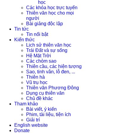
học
Các khóa học trực tuyến
Thiên văn học cho mọi
người
Bài giảng độc lập
Tin tức
Tin nổi bật
Kiến thức
Lịch sử thiên văn học
Trái Đất và sự sống
Hệ Mặt Trời
Các chòm sao
Thiên cầu, các hiện tượng
Sao, tinh vân, lỗ đen, ...
Thiên hà
Vũ trụ học
Thiên văn Phương Đông
Dụng cụ thiên văn
Chủ đề khác
Tham khảo
Bài viết, ý kiến
Phim, tài liệu, tiện ích
Giải trí
English website
Donate