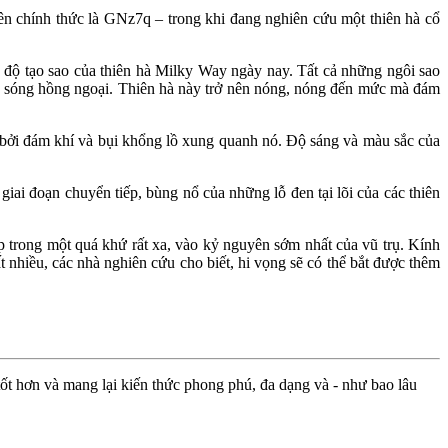
ên chính thức là GNz7q – trong khi đang nghiên cứu một thiên hà cổ
c độ tạo sao của thiên hà Milky Way ngày nay. Tất cả những ngôi sao
ớc sóng hồng ngoại. Thiên hà này trở nên nóng, nóng đến mức mà đám
t bởi đám khí và bụi khổng lồ xung quanh nó. Độ sáng và màu sắc của
iai đoạn chuyển tiếp, bùng nổ của những lỗ đen tại lõi của các thiên
 trong một quá khứ rất xa, vào kỷ nguyên sớm nhất của vũ trụ. Kính
nhiều, các nhà nghiên cứu cho biết, hi vọng sẽ có thể bắt được thêm
ốt hơn và mang lại kiến thức phong phú, đa dạng và - như bao lâu