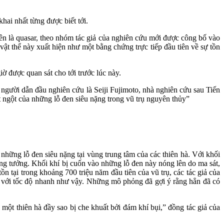
hai nhất từng được biết tới.
tên là quasar, theo nhóm tác giả của nghiên cứu mới được công bố vào
 vật thể này xuất hiện như một bằng chứng trực tiếp đầu tiên về sự tồn
ờ được quan sát cho tới trước lúc này.
," người dẫn đầu nghiên cứu là Seiji Fujimoto, nhà nghiên cứu sau Tiến
t ngột của những lỗ đen siêu nặng trong vũ trụ nguyên thủy”
ởi những lỗ đen siêu nặng tại vùng trung tâm của các thiên hà. Với khối
ông tưởng. Khối khí bị cuốn vào những lỗ đen này nóng lên do ma sát,
 tại trong khoảng 700 triệu năm đầu tiên của vũ trụ, các tác giả của
ng với tốc độ nhanh như vậy. Những mô phỏng đã gợi ý rằng hẳn đã có
 một thiên hà đầy sao bị che khuất bởi đám khí bụi,” đồng tác giả của