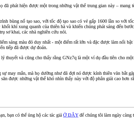
ọ đã phát hiện được một trong những vật thể trung gian này – mang t
ình bùng nổ tạo sao, với tốc độ tạo sao có vẻ gấp 1600 lần so với tố
ác khối khí xung quanh của thiên hà và khiến chúng phát sáng đến bư
trụ sơ khai, các nhà nghiên cứu nói.
điểm sáng màu đỏ duy nhất - một điểm rất lớn và đặc được làm nổi bậ
ển tiếp đã được dự đoán.
ý thuyết và cũng cho thấy rằng GNz7q là một ví dụ đầu tiên cho một g
g sự may mắn, mà họ dường như đã đợi nó được kính thiên văn bắt gặp
 được những vật thể khó nhìn thấy này với độ phân giải cao hơn rất 
ạn, bạn có thể ủng hộ các tác giả
Ở ĐÂY
để chúng tôi làm ngày càng t