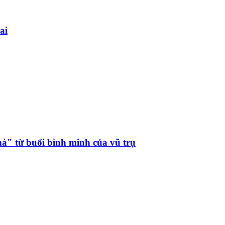
ai
hà" từ buổi bình minh của vũ trụ