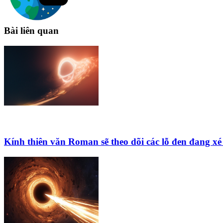
Bài liên quan
Kính thiên văn Roman sẽ theo dõi các lỗ đen đang xé 