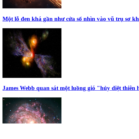
Một lỗ đen khá gần như cửa sổ nhìn vào vũ trụ sơ kh
James Webb quan sát một luồng gió "hủy diệt thiên 