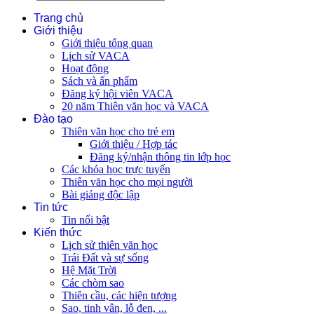
Trang chủ
Giới thiệu
Giới thiệu tổng quan
Lịch sử VACA
Hoạt động
Sách và ấn phẩm
Đăng ký hội viên VACA
20 năm Thiên văn học và VACA
Đào tạo
Thiên văn học cho trẻ em
Giới thiệu / Hợp tác
Đăng ký/nhận thông tin lớp học
Các khóa học trực tuyến
Thiên văn học cho mọi người
Bài giảng độc lập
Tin tức
Tin nổi bật
Kiến thức
Lịch sử thiên văn học
Trái Đất và sự sống
Hệ Mặt Trời
Các chòm sao
Thiên cầu, các hiện tượng
Sao, tinh vân, lỗ đen, ...