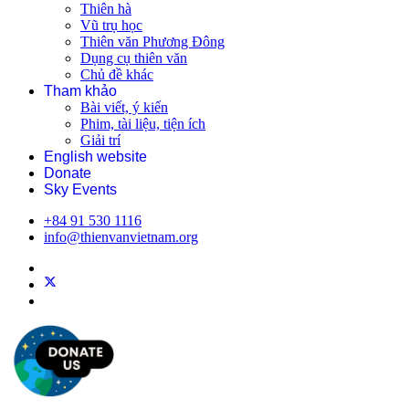
Thiên hà
Vũ trụ học
Thiên văn Phương Đông
Dụng cụ thiên văn
Chủ đề khác
Tham khảo
Bài viết, ý kiến
Phim, tài liệu, tiện ích
Giải trí
English website
Donate
Sky Events
+84 91 530 1116
info@thienvanvietnam.org