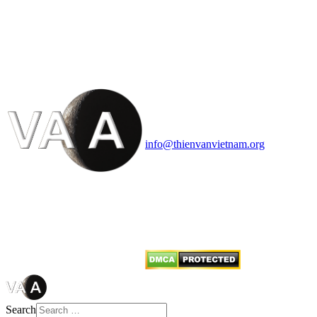
HỘI THIÊN
VĂN VÀ VŨ TRỤ
HỌC VIỆT NAM
Vietnam Astronomy and
Cosmology Association (VACA)
Văn phòng: 90b Khương Đình,
quận Thanh Xuân, Hà Nội
Điện thoại: 091.530.1116; Email:
info@thienvanvietnam.org
Mọi bài viết tại đây thuộc bản
quyền của VACA, vui lòng ghi rõ
tên tác giả và nguồn trích
dẫn
Thienvanvietnam.org
khi quý
vị tái sử dụng bất cứ nội dung nào
từ website này.
Search