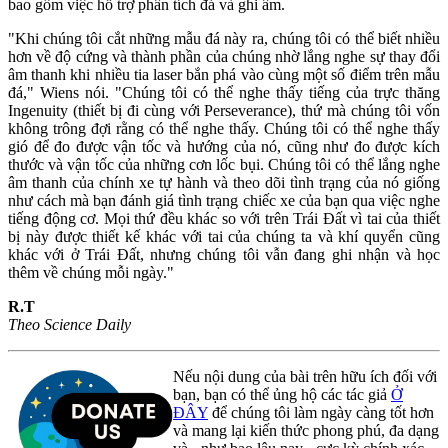
bao gồm việc hỗ trợ phân tích đá và ghi âm.
"Khi chúng tôi cắt những mẫu đá này ra, chúng tôi có thể biết nhiều
hơn về độ cứng và thành phần của chúng nhờ lắng nghe sự thay đổi
âm thanh khi nhiều tia laser bắn phá vào cùng một số điểm trên mẫu
đá," Wiens nói. "Chúng tôi có thể nghe thấy tiếng của trực thăng
Ingenuity (thiết bị đi cùng với Perseverance), thứ mà chúng tôi vốn
không trông đợi rằng có thể nghe thấy. Chúng tôi có thể nghe thấy
gió để đo được vận tốc và hướng của nó, cũng như đo được kích
thước và vận tốc của những cơn lốc bụi. Chúng tôi có thể lắng nghe
âm thanh của chính xe tự hành và theo dõi tình trạng của nó giống
như cách mà bạn đánh giá tình trạng chiếc xe của bạn qua việc nghe
tiếng động cơ. Mọi thứ đều khác so với trên Trái Đất vì tai của thiết
bị này được thiết kế khác với tai của chúng ta và khí quyển cũng
khác với ở Trái Đất, nhưng chúng tôi vẫn đang ghi nhận và học
thêm về chúng mỗi ngày."
R.T
Theo Science Daily
Nếu nội dung của bài trên hữu ích đối với
bạn, bạn có thể ủng hộ các tác giả
Ở
ĐÂY
để chúng tôi làm ngày càng tốt hơn
và mang lại kiến thức phong phú, đa dạng