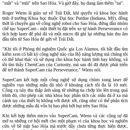
"mắt" và "mũi" trên Sao Hỏa. Và giờ đây, họ đang làm thêm "tai".
Roger Wiens là giáo sư về Trái Đất, khí quyển và khoa học hành
tinh ở trường Khoa học thuộc Đại học Purdue (Indiana, Mỹ), đồng
thời là chuyên gia về công nghệ robot cho Sao Hỏa, đứng đầu nhóm
chế tạo SuperCam - một thiết bị đặt trên xe tự hành Perseverance có
tích hợp laser để phá đá và một micro đã ghi lại những bản thu âm
đầu tiên từ Sao Hỏa đẻ gửi về Trái Đất.
"Khi tôi ở Phòng thí nghiệm Quốc gia Los Alamos, tôi bắt đầu tìm
kiếm xem có bất kỳ công nghệ nào của Bộ năng lượng mà chúng tôi
có thể khai thác và sử dụng cho khoa học hành tinh hay không, và
tôi tìm thấy ChemCam của Curiosity, mà sau đó đã được phát triển
để trở thành SuperCam của Perseverance," Wiens nói.
SuperCam kết hợp một công nghệ sử dụng chùm xung laser để
nghiền vụn những mẩu đá nhỏ ở khoảng cách tối đa là 10 mét.
Công cụ này thu thập ánh sáng từ những tia chớp lóe lên trong quá
trình đó, cho phép các nhà khoa học phân tích các mẫu đá ở xa mà
cánh tay của thiết bị không với được tới, cũng như có thể phân tích
được những mẫu đá vốn bị bao phủ bởi bụi trên Sao Hỏa.
Khi kết hợp thêm micro vào SuperCam, Wiens và các cộng sự đã
mở ra những cơ hội mới cho một phạm vi của khoa học và nghiên
cứu về bề mặt Sao Hỏa mà trước đây chưa từng thực hiện được,