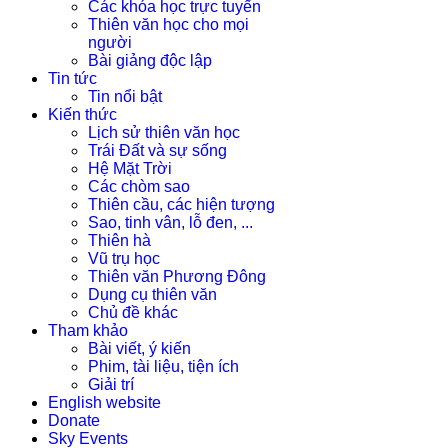
Các khóa học trực tuyến
Thiên văn học cho mọi
người
Bài giảng độc lập
Tin tức
Tin nổi bật
Kiến thức
Lịch sử thiên văn học
Trái Đất và sự sống
Hệ Mặt Trời
Các chòm sao
Thiên cầu, các hiện tượng
Sao, tinh vân, lỗ đen, ...
Thiên hà
Vũ trụ học
Thiên văn Phương Đông
Dụng cụ thiên văn
Chủ đề khác
Tham khảo
Bài viết, ý kiến
Phim, tài liệu, tiện ích
Giải trí
English website
Donate
Sky Events