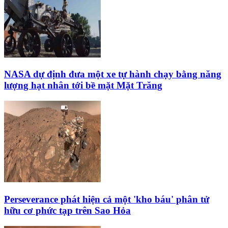
NASA dự định đưa một xe tự hành chạy bằng năng
lượng hạt nhân tới bề mặt Mặt Trăng
Perseverance phát hiện cả một 'kho báu' phân tử
hữu cơ phức tạp trên Sao Hỏa