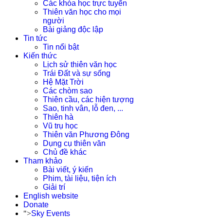
Các khóa học trực tuyến
Thiên văn học cho mọi
người
Bài giảng độc lập
Tin tức
Tin nổi bật
Kiến thức
Lịch sử thiên văn học
Trái Đất và sự sống
Hệ Mặt Trời
Các chòm sao
Thiên cầu, các hiện tượng
Sao, tinh vân, lỗ đen, ...
Thiên hà
Vũ trụ học
Thiên văn Phương Đông
Dụng cụ thiên văn
Chủ đề khác
Tham khảo
Bài viết, ý kiến
Phim, tài liệu, tiện ích
Giải trí
English website
Donate
">
Sky Events