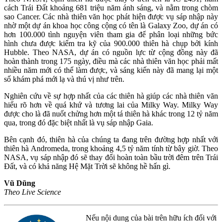
cách Trái Đất khoảng 681 triệu năm ánh sáng, và nằm trong chòm
sao Cancer. Các nhà thiên văn học phát hiện được vụ sáp nhập này
nhờ một dự án khoa học công cộng có tên là Galaxy Zoo, dự án có
hơn 100.000 tình nguyện viên tham gia để phân loại những bức
hình chưa được kiểm tra kỹ của 900.000 thiên hà chụp bởi kính
Hubble. Theo NASA, dự án có nguồn lực từ cộng đồng này đã
hoàn thành trong 175 ngày, điều mà các nhà thiên văn học phải mất
nhiều năm mới có thể làm được, và sáng kiến này đã mang lại một
số khám phá mới lạ và thú vị như trên.
Nghiên cứu về sự hợp nhất của các thiên hà giúp các nhà thiên văn
hiểu rõ hơn về quá khứ và tương lai của Milky Way. Milky Way
được cho là đã nuốt chửng hơn một tá thiên hà khác trong 12 tỷ năm
qua, trong đó đặc biệt nhất là vụ sáp nhập Gaia.
Bên cạnh đó, thiên hà của chúng ta đang trên đường hợp nhất với
thiên hà Andromeda, trong khoảng 4,5 tỷ năm tính từ bây giờ. Theo
NASA, vụ sáp nhập đó sẽ thay đổi hoàn toàn bầu trời đêm trên Trái
Đất, và có khả năng Hệ Mặt Trời sẽ không hề hấn gì.
Vũ Dũng
Theo Live Science
Nếu nội dung của bài trên hữu ích đối với