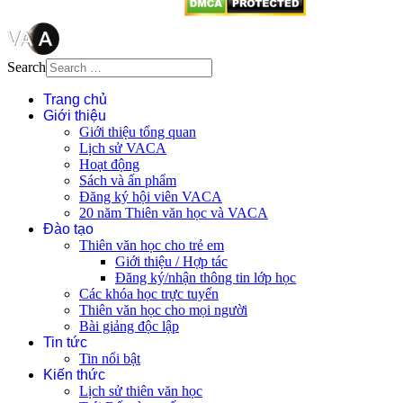
Search
Trang chủ
Giới thiệu
Giới thiệu tổng quan
Lịch sử VACA
Hoạt động
Sách và ấn phẩm
Đăng ký hội viên VACA
20 năm Thiên văn học và VACA
Đào tạo
Thiên văn học cho trẻ em
Giới thiệu / Hợp tác
Đăng ký/nhận thông tin lớp học
Các khóa học trực tuyến
Thiên văn học cho mọi người
Bài giảng độc lập
Tin tức
Tin nổi bật
Kiến thức
Lịch sử thiên văn học