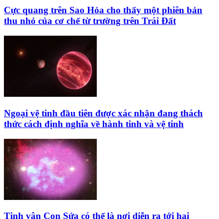
Cực quang trên Sao Hỏa cho thấy một phiên bản
thu nhỏ của cơ chế từ trường trên Trái Đất
Ngoại vệ tinh đầu tiên được xác nhận đang thách
thức cách định nghĩa về hành tinh và vệ tinh
Tinh vân Con Sứa có thể là nơi diễn ra tới hai