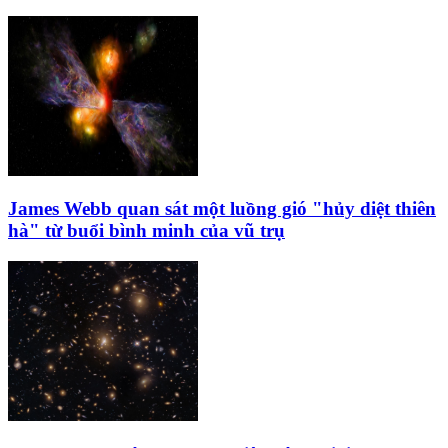
James Webb quan sát một luồng gió "hủy diệt thiên
hà" từ buổi bình minh của vũ trụ