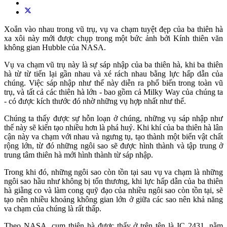
Xoắn vào nhau trong vũ trụ, vụ va chạm tuyệt đẹp của ba thiên hà
xa xôi này mới được chụp trong một bức ảnh bởi Kính thiên văn
không gian Hubble của NASA.
Vụ va chạm vũ trụ này là sự sáp nhập của ba thiên hà, khi ba thiên
hà từ từ tiến lại gần nhau và xé rách nhau bằng lực hấp dẫn của
chúng. Việc sáp nhập như thế này diễn ra phổ biến trong toàn vũ
trụ, và tất cả các thiên hà lớn - bao gồm cả Milky Way của chúng ta
- có được kích thước đó nhờ những vụ hợp nhất như thế.
Chúng ta thấy được sự hỗn loạn ở chúng, những vụ sáp nhập như
thế này sẽ kiến tạo nhiều hơn là phá huỷ. Khi khí của ba thiên hà lân
cận này va chạm với nhau và ngưng tụ, tạo thành một biển vật chất
rộng lớn, từ đó những ngôi sao sẽ được hình thành và tập trung ở
trung tâm thiên hà mới hình thành từ sáp nhập.
Trong khi đó, những ngôi sao còn tồn tại sau vụ va chạm là những
ngôi sao hầu như không bị tổn thương, khi lực hấp dẫn của ba thiên
hà giằng co và làm cong quỹ đạo của nhiều ngôi sao còn tồn tại, sẽ
tạo nên nhiều khoảng không gian lớn ở giữa các sao nên khả năng
va chạm của chúng là rất thấp.
Theo NASA, cụm thiên hà được thấy ở trên tên là IC 2431, nằm