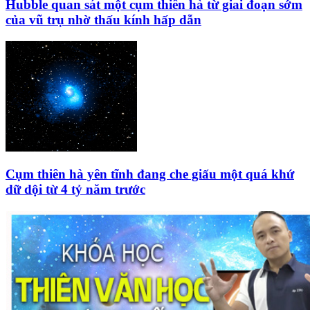
Hubble quan sát một cụm thiên hà từ giai đoạn sớm
của vũ trụ nhờ thấu kính hấp dẫn
Cụm thiên hà yên tĩnh đang che giấu một quá khứ
dữ dội từ 4 tỷ năm trước