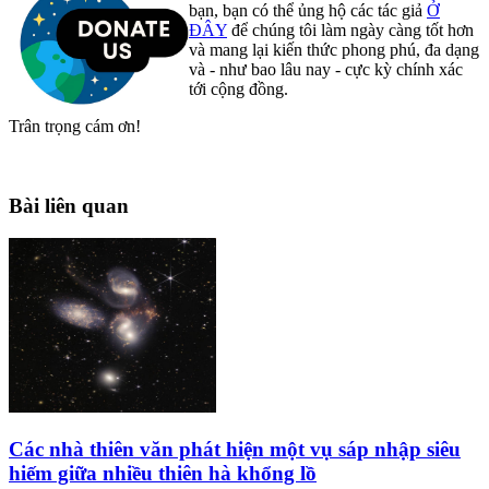
bạn, bạn có thể ủng hộ các tác giả
Ở
ĐÂY
để chúng tôi làm ngày càng tốt hơn
và mang lại kiến thức phong phú, đa dạng
và - như bao lâu nay - cực kỳ chính xác
tới cộng đồng.
Trân trọng cám ơn!
Bài liên quan
Các nhà thiên văn phát hiện một vụ sáp nhập siêu
hiếm giữa nhiều thiên hà khổng lồ