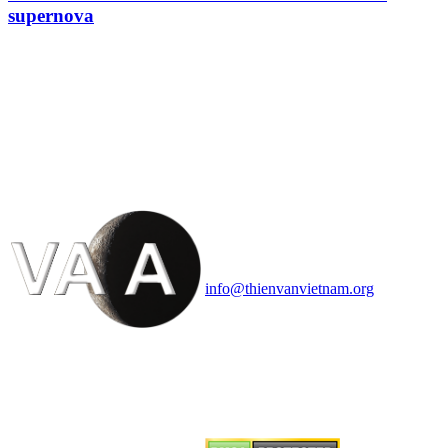
supernova
HỘI THIÊN
VĂN VÀ VŨ TRỤ
HỌC VIỆT NAM
Vietnam Astronomy and
Cosmology Association (VACA)
Văn phòng: 90b Khương Đình,
quận Thanh Xuân, Hà Nội
Điện thoại: 091.530.1116; Email:
info@thienvanvietnam.org
Mọi bài viết tại đây thuộc bản
quyền của VACA, vui lòng ghi rõ
tên tác giả và nguồn trích
dẫn
Thienvanvietnam.org
khi quý
vị tái sử dụng bất cứ nội dung nào
từ website này.