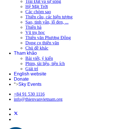
Trái Đất và sự sống
Hệ Mặt Trời
Các chòm sao
Thiên cầu, các hiện tượng
Sao, tinh vân, lỗ đen, ...
Thiên hà
Vũ trụ học
Thiên văn Phương Đông
Dụng cụ thiên văn
Chủ đề khác
Tham khảo
Bài viết, ý kiến
Phim, tài liệu, tiện ích
Giải trí
English website
Donate
">
Sky Events
+84 91 530 1116
info@thienvanvietnam.org