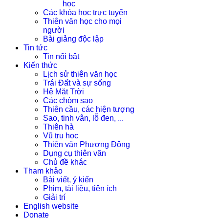
học
Các khóa học trực tuyến
Thiên văn học cho mọi
người
Bài giảng độc lập
Tin tức
Tin nổi bật
Kiến thức
Lịch sử thiên văn học
Trái Đất và sự sống
Hệ Mặt Trời
Các chòm sao
Thiên cầu, các hiện tượng
Sao, tinh vân, lỗ đen, ...
Thiên hà
Vũ trụ học
Thiên văn Phương Đông
Dụng cụ thiên văn
Chủ đề khác
Tham khảo
Bài viết, ý kiến
Phim, tài liệu, tiện ích
Giải trí
English website
Donate