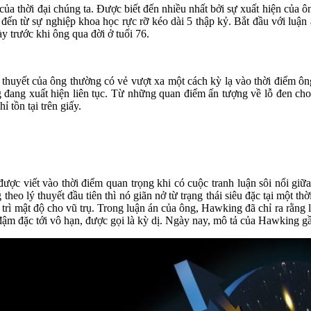
của thời đại chúng ta. Được biết đến nhiều nhất bởi sự xuất hiện của ô
đến từ sự nghiệp khoa học rực rỡ kéo dài 5 thập kỷ. Bắt đầu với luận 
y trước khi ông qua đời ở tuổi 76.
c lý thuyết của ông thường có vẻ vượt xa một cách kỳ lạ vào thời điểm
ang xuất hiện liên tục. Từ những quan điểm ấn tượng về lỗ đen cho đế
 tồn tại trên giấy.
ược viết vào thời điểm quan trọng khi có cuộc tranh luận sôi nổi giữa 
theo lý thuyết đầu tiên thì nó giãn nở từ trạng thái siêu đặc tại một th
y trì mật độ cho vũ trụ. Trong luận án của ông, Hawking đã chỉ ra rằng
 đậm đặc tới vô hạn, được gọi là kỳ dị. Ngày nay, mô tả của Hawking g