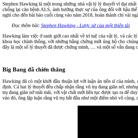
Stephen Hawking là một trong những nhà vật lý lý thuyết vĩ đại nhất 
chống lại căn bệnh ALS, ảnh hưởng thực sự của ông đối với hậu thế 
nghỉ cho đến bài báo cuối cùng vào năm 2018, hoàn thành chỉ vài ngà
Đọc thêm bài:
Stephen Hawking - Lược sử của một thiên tài
Hawking làm việc ở ranh giới cao nhất về trí tuệ của vật lý, và cá
khoa học chính thống, với những bằng chứng mới ủng hộ cho chúng đ
đây là một số lý thuyết đã được chứng minh, … và một số vẫn đang chỉ
Big Bang đã chiến thắng
Hawking đã có một khởi đầu thuận lợi với luận án tiến sĩ của mình, đ
định. Cả hai lý thuyết đều chấp nhận rằng vũ trụ đang giãn nở, nhưng 
trụ đang giãn nở mãi mãi, với vật chất mới liên tục được tạo ra để du
vào đó, ông lập luận rằng vũ trụ bắt đầu như một điểm nhỏ vô cùng,