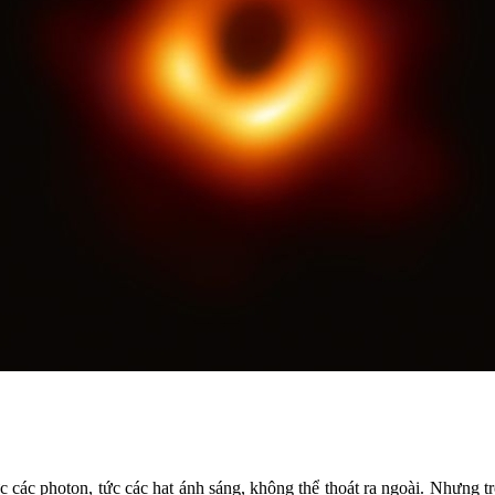
 các photon, tức các hạt ánh sáng, không thể thoát ra ngoài. Nhưng 