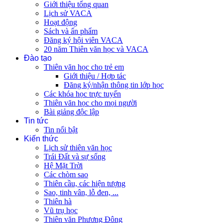
Giới thiệu tổng quan
Lịch sử VACA
Hoạt động
Sách và ấn phẩm
Đăng ký hội viên VACA
20 năm Thiên văn học và VACA
Đào tạo
Thiên văn học cho trẻ em
Giới thiệu / Hợp tác
Đăng ký/nhận thông tin lớp học
Các khóa học trực tuyến
Thiên văn học cho mọi người
Bài giảng độc lập
Tin tức
Tin nổi bật
Kiến thức
Lịch sử thiên văn học
Trái Đất và sự sống
Hệ Mặt Trời
Các chòm sao
Thiên cầu, các hiện tượng
Sao, tinh vân, lỗ đen, ...
Thiên hà
Vũ trụ học
Thiên văn Phương Đông