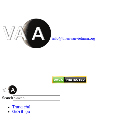
HỌC VIỆT NAM
Vietnam Astronomy and
Cosmology Association (VACA)
Văn phòng: 90b Khương Đình,
quận Thanh Xuân, Hà Nội
Điện thoại: 091.530.1116; Email:
info@thienvanvietnam.org
Mọi bài viết tại đây thuộc bản
quyền của VACA, vui lòng ghi rõ
tên tác giả và nguồn trích
dẫn
Thienvanvietnam.org
khi quý
vị tái sử dụng bất cứ nội dung nào
từ website này.
Search
Trang chủ
Giới thiệu