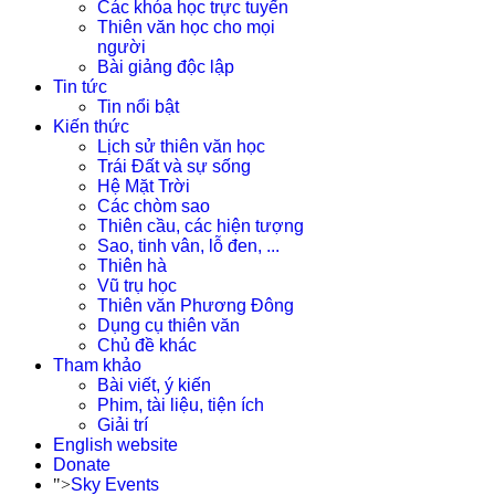
Các khóa học trực tuyến
Thiên văn học cho mọi
người
Bài giảng độc lập
Tin tức
Tin nổi bật
Kiến thức
Lịch sử thiên văn học
Trái Đất và sự sống
Hệ Mặt Trời
Các chòm sao
Thiên cầu, các hiện tượng
Sao, tinh vân, lỗ đen, ...
Thiên hà
Vũ trụ học
Thiên văn Phương Đông
Dụng cụ thiên văn
Chủ đề khác
Tham khảo
Bài viết, ý kiến
Phim, tài liệu, tiện ích
Giải trí
English website
Donate
">
Sky Events