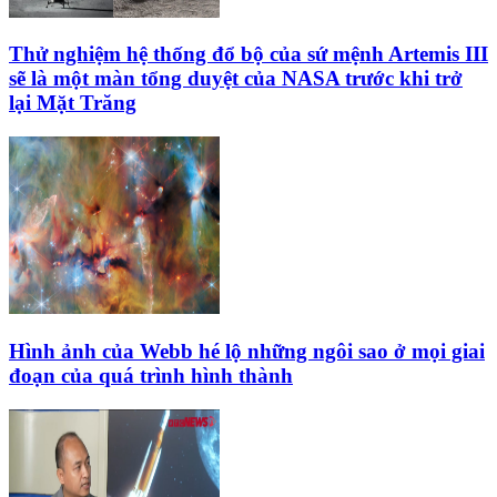
Thử nghiệm hệ thống đổ bộ của sứ mệnh Artemis III
sẽ là một màn tổng duyệt của NASA trước khi trở
lại Mặt Trăng
Hình ảnh của Webb hé lộ những ngôi sao ở mọi giai
đoạn của quá trình hình thành