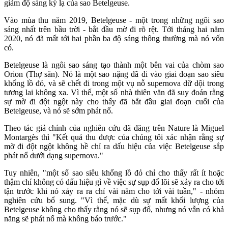
giảm độ sáng kỳ lạ của sao Betelgeuse.
Vào mùa thu năm 2019, Betelgeuse - một trong những ngôi sao
sáng nhất trên bầu trời - bắt đầu mờ đi rõ rệt. Tới tháng hai năm
2020, nó đã mất tới hai phần ba độ sáng thông thường mà nó vốn
có.
Betelgeuse là ngôi sao sáng tạo thành một bên vai của chòm sao
Orion (Thợ săn). Nó là một sao nặng đã đi vào giai đoạn sao siêu
khổng lồ đỏ, và sẽ chết đi trong một vụ nỗ supernova dữ dội trong
tương lai không xa. Vì thế, một số nhà thiên văn đã suy đoán rằng
sự mờ đi đột ngột này cho thấy đã bắt đầu giai đoạn cuối của
Betelgeuse, và nó sẽ sớm phát nổ.
Theo tác giả chính của nghiên cứu đã đăng trên Nature là Miguel
Montargès thì "Kết quả thu được của chúng tôi xác nhận rằng sự
mờ đi đột ngột không hề chỉ ra dấu hiệu của việc Betelgeuse sắp
phát nổ dưới dạng supernova."
Tuy nhiên, "một số sao siêu khổng lồ đỏ chỉ cho thấy rất ít hoặc
thậm chí không có dấu hiệu gì về việc sự sụp đổ lõi sẽ xảy ra cho tới
tận trước khi nó xảy ra ra chỉ vài năm cho tới vài tuần," - nhóm
nghiên cứu bổ sung. "Vì thế, mặc dù sự mất khối lượng của
Betelgeuse không cho thấy rằng nó sẽ sụp đổ, nhưng nó vẫn có khả
năng sẽ phát nổ mà không báo trước."