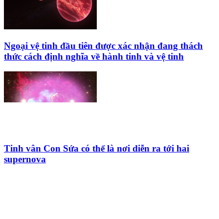
Ngoại vệ tinh đầu tiên được xác nhận đang thách
thức cách định nghĩa về hành tinh và vệ tinh
Tinh vân Con Sứa có thể là nơi diễn ra tới hai
supernova
HỘI THIÊN
VĂN VÀ VŨ TRỤ