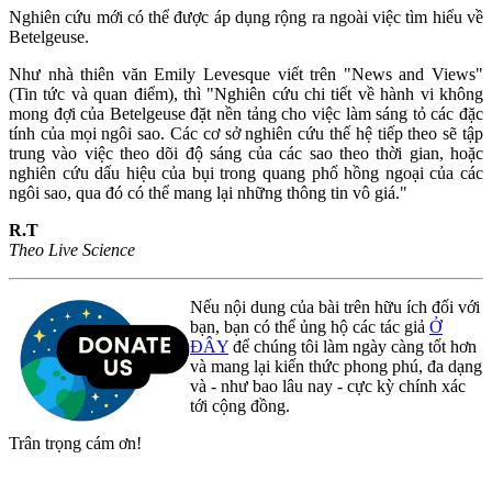
Nghiên cứu mới có thể được áp dụng rộng ra ngoài việc tìm hiểu về
Betelgeuse.
Như nhà thiên văn Emily Levesque viết trên "News and Views"
(Tin tức và quan điểm), thì "Nghiên cứu chi tiết về hành vi không
mong đợi của Betelgeuse đặt nền tảng cho việc làm sáng tỏ các đặc
tính của mọi ngôi sao. Các cơ sở nghiên cứu thế hệ tiếp theo sẽ tập
trung vào việc theo dõi độ sáng của các sao theo thời gian, hoặc
nghiên cứu dấu hiệu của bụi trong quang phổ hồng ngoại của các
ngôi sao, qua đó có thể mang lại những thông tin vô giá."
R.T
Theo Live Science
Nếu nội dung của bài trên hữu ích đối với
bạn, bạn có thể ủng hộ các tác giả
Ở
ĐÂY
để chúng tôi làm ngày càng tốt hơn
và mang lại kiến thức phong phú, đa dạng
và - như bao lâu nay - cực kỳ chính xác
tới cộng đồng.
Trân trọng cám ơn!